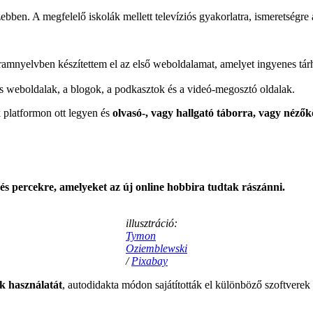
bben. A megfelelő iskolák mellett televíziós gyakorlatra, ismeretségr
nyelvben készítettem el az első weboldalamat, amelyet ingyenes tárhe
s weboldalak, a blogok, a podkasztok és a videó-megosztó oldalak.
 platformon ott legyen és
olvasó-, vagy hallgató táborra, vagy nézők
 és percekre, amelyeket az új online hobbira tudtak rászánni.
illusztráció:
Tymon
Oziemblewski
/
Pixabay
k használatát
, autodidakta módon sajátították el különböző szoftvere