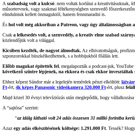
A
szabadság volt a kulcsó
: nem voltak korlátai a kreativitásuknak, í
műsortervnek, vagy szakmai féltékenységben szenvedő főszerkeszt
elindulniuk kellett önmaguktól, hanem fennmaradni is.
És
hol volt még akkoriban a Patreon, vagy úgy általánosságban 
Csak
a lelkesedés volt, a szenvedély, a kreatív elme szabad szárny
közlendőjük volt a világgal.
Kicsiben kezdték, de nagyot álmodtak.
Az elhivatottságuk, profiz
szponzorokkal büszkélkedhetnek, s a hobbijukból főállás lett.
Előbb magukat építették fel
, megalapozták a podcast-juk, YouTube 
következő szintre lépjenek, na ekkora és csak ekkor invesztálta
Ehhez képest Sándor már a legelején temérdek pénzt elköltött:
látván
Ft
-ért,
4k képes Panasonic videókamera 320.000 Ft
-ért, plusz
felá
Majd közel 30 évnyi televíziózás után meglepődik, hogy vállalkozása 2
A “sajtósa” szerint:
“
az idáig látható volt 24 adás összesen 31 millió forintba kerül
Azaz
egy adás elkészítésének költsége: 1.291.000 Ft
. Tessék? Hogy