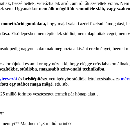
rhattak, beszélhettek, videózhattak arról, amiről ők szerettek volna. Ne
őnek sem. Ugyanakkor
nem állt mögöttük semmiféle stáb, vagy szakem
a monetizáció gondolata,
hogy majd valaki azért fizet/ad támogatást, h
alása
. Első lépésben nem építettek stúdiót, nem alapítottak céget, nem 
musuk pedig nagyon sokuknak meghozta a kívánt eredményét, beérett mu
csatornájukat és amikor úgy nézett ki, hogy eléggé erős lábakon állna
k segítőkbe, stúdióba, magasabb szinvonalú technikába
.
ytervezőt
és
belsőépítészt
vett igénybe stúdiója létrehozásához és
mére
llított egy stábot maga mögé
, stb, stb.
5 millió forintos veszteséget termelt pár hónap alatt…
t
“
 mennyi?? Majdnem 1,3 millió forint??