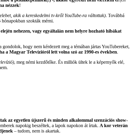
ána nézzek
!
elebet, akik a kereskedelmi tv-kről YouTube-ra váltottak)
. Továbbá
-5 hónapokban szokták mérni.
 elején nehezen, vagy egyáltalán nem helyre hozható hibákat
ra gondolok, hogy nem kérdezett meg a témában jártas YouTubereket,
tha a Magyar Televízióról lett volna szó az 1990-es években
.
levízió)
, meg némi kezdőtőke. És milliók ültek le a képernyők elé,
nem.
ltak az egyetlen újszerű és minden alkalommal szenzációs show-
emberek napokig beszéltek, a lapok napokon át írtak.
A kor veterán
edjenek
– tudom, nem is akartak.