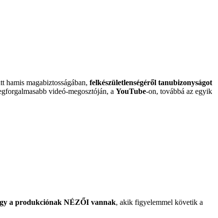
miatt hamis magabiztosságában,
felkészületlenségéről tanubizonyságot
 legforgalmasabb videó-megosztóján, a
YouTube
-on, továbbá az egyik
i, hogy a produkciónak NÉZŐI vannak
, akik figyelemmel követik a