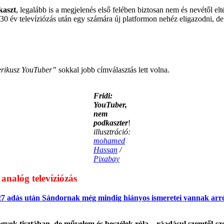
kaszt
, legalább is a megjelenés első felében biztosan nem és nevétől e
 30 év televíziózás után egy számára új platformon nehéz eligazodni, de
erikusz YouTuber”
sokkal jobb címválasztás lett volna.
Fridi:
YouTuber,
nem
podkaszter
!
illusztráció:
mohamed
Hassan
/
Pixabay
analóg televíziózás
27 adás után Sándornak még mindig hiányos ismeretei vannak arról
yok tisztában, de művelem és beszélek róla – ráadásul szemtől-sz