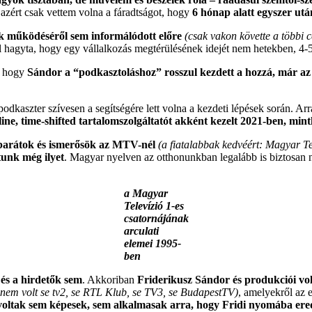
 azért csak vettem volna a fáradtságot, hogy
6 hónap alatt egyszer ut
ok működéséről sem informálódott előre
(csak vakon követte a többi c
vül hagyta, hogy egy vállalkozás megtérülésének idejét nem hetekben, 4
k, hogy
Sándor a “podkasztoláshoz” rosszul kezdett a hozzá, már az
aszter szívesen a segítségére lett volna a kezdeti lépések során. Ar
line, time-shifted tartalomszolgáltatót akként kezelt 2021-ben, min
barátok és ismerősök az MTV-nél
(a fiatalabbak kedvéért: Magyar Te
tunk még ilyet
. Magyar nyelven az otthonunkban legalább is biztosan 
a Magyar
Televízió 1-es
csatornájának
arculati
elemei 1995-
ben
 és a hirdetők sem
. Akkoriban
Friderikusz Sándor és produkciói vo
 nem volt se tv2, se RTL Klub, se TV3, se BudapestTV)
, amelyekről az 
em voltak sem képesek, sem alkalmasak arra, hogy Fridi nyomába er