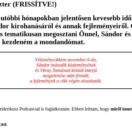
zter (FRISSÍTVE!)
 utóbbi hónapokban jelentősen kevesebb idő
dor kirohanásáról és annak fejleményeiről.
 tematikusan megosztani Önnel, Sándor és v
sal kezdeném a mondandómat.
Véleménycikkem november 6-án,
Sándor második közleményének
és Vitray Tamással készült interjú
megjelenése után frissült,
a fejlemények a cikk végén olvashatók.
riderikusz Podcast-tal is foglalkoztam. Ebben leírtam, hogy
miről isme
cast
.