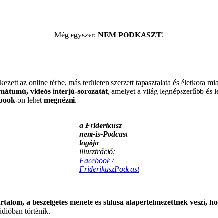
Még egyszer:
NEM PODKASZT!
ezett az online térbe, más területen szerzett tapasztalata és életkora 
ormátumú, videós interjú-sorozatát
, amelyet a világ legnépszerűbb és
book
-on lehet
megnézni
.
a Friderikusz
nem-is-Podcast
logója
illusztráció:
Facebook /
FriderikuszPodcast
.
artalom, a beszélgetés menete és stílusa alapértelmezettnek vesz
údióban történik.