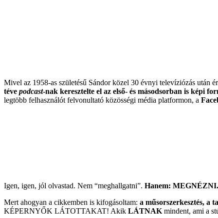
Mivel az 1958-as születésű Sándor közel 30 évnyi televíziózás után érk
téve
podcast
-nak keresztelte el az első- és másodsorban is képi f
legtöbb felhasználót felvonultató közösségi média platformon, a
Face
Igen, igen, jól olvastad. Nem “meghallgatni”.
Hanem: MEGNÉZNI
Mert ahogyan a cikkemben is kifogásoltam:
a műsorszerkesztés, a t
KÉPERNYŐK LÁTOTTAKAT! Akik
LÁTNAK
mindent, ami a st