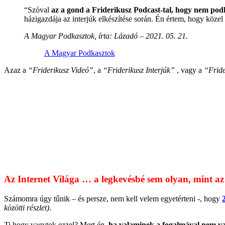
“Szóval
az a gond a Friderikusz Podcast-tal, hogy nem pod
házigazdája az interjúk elkészítése során. Én értem, hogy közel
A Magyar Podkasztok, írta: Lázadó – 2021. 05. 21.
A Magyar Podkasztok
Azaz a
“Friderikusz Videó”
, a
“Friderikusz Interjúk”
, vagy a
“Frid
Az Internet Világa … a legkevésbé sem olyan, mint az 
Számomra úgy tűnik – és persze, nem kell velem egyetérteni -, hogy
közötti részlet)
.
Ti hogy vagytok ezzel? Mert én,
ha valaminek a fogalmával nem vag