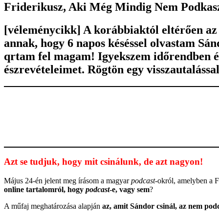
Friderikusz, Aki Még Mindig Nem Podkas
[véleménycikk]
A korábbiaktól eltérően az
annak, hogy 6 napos késéssel olvastam Sán
qrtam fel magam! Igyekszem időrendben és
észrevételeimet. Rögtön egy visszautalás
Azt se tudjuk, hogy mit csinálunk, de azt nagyon!
Május 24-én jelent meg írásom a magyar
podcast
-okról, amelyben a F
online tartalomról, hogy
podcast
-e, vagy sem
?
A műfaj meghatározása alapján
az, amit Sándor csinál, az nem pod