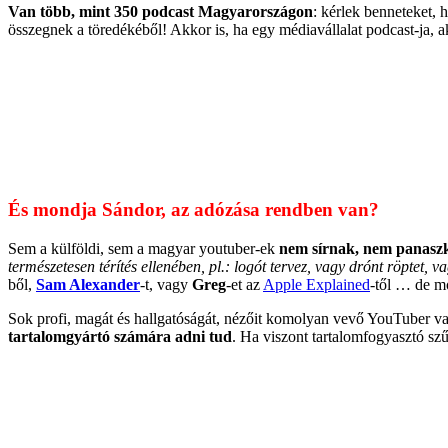
Van több, mint 350 podcast Magyarországon
: kérlek benneteket,
összegnek a töredékéből! Akkor is, ha egy médiavállalat podcast-ja, a
És mondja Sándor, az adózása rendben van?
Sem a külföldi, sem a magyar youtuber-ek
nem sírnak, nem panaszk
természetesen térítés ellenében, pl.: logót tervez, vagy drónt röptet, 
ből,
Sam Alexander
-t, vagy
Greg
-et az
Apple Explained
-től … de m
Sok profi, magát és hallgatóságát, nézőit komolyan vevő YouTuber v
tartalomgyártó számára adni tud
. Ha viszont tartalomfogyasztó s