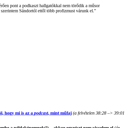
ltérően pont a podkaszt hallgatókkal nem törődik a műsor
 szerintem Sándortól ettől több profizmust várunk el.”
, hogy mi is az a
podcast
, mint műfaj
(a felvételen 38:28 –> 39:01
embe a példaképemnek(!) -, akkor egyrészt nem viccelem el
(én