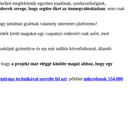
m kellett megfelelniük egyetlen kiadónak, szerkesztőségnek,
berek serege, hogy segítse őket az önmegvalósításban
: nem csak
ogy tartalmat gyártsak valamely internetes platformra?
vették körül magukat egy csapatnyi emberrel csak azért, mert
nkájuk gyümölcse és ma már milliós követőtáborral, állandó
k, hogy
a projekt már eléggé kinőtte magát ahhoz, hogy egy
gdrága technikával szerelte fel azt
: például
mikrofonok 534.000