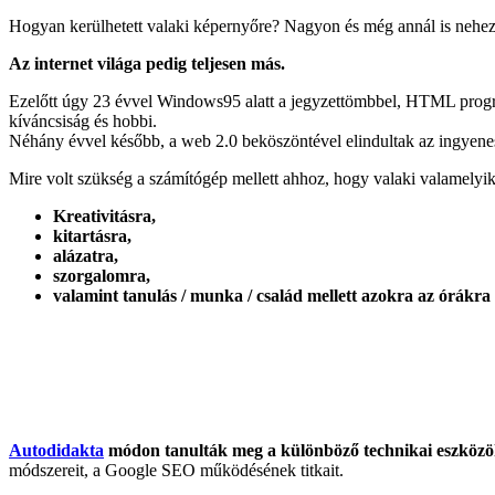
Hogyan kerülhetett valaki képernyőre? Nagyon és még annál is neheze
Az internet világa pedig teljesen más.
Ezelőtt úgy 23 évvel Windows95 alatt a jegyzettömbbel, HTML program
kíváncsiság és hobbi.
Néhány évvel később, a web 2.0 beköszöntével elindultak az ingyene
Mire volt szükség a számítógép mellett ahhoz, hogy valaki valamelyik
Kreativitásra,
kitartásra,
alázatra,
szorgalomra,
valamint tanulás / munka / család mellett azokra az órákra
Autodidakta
módon tanulták meg a különböző technikai eszközö
módszereit, a Google SEO működésének titkait.