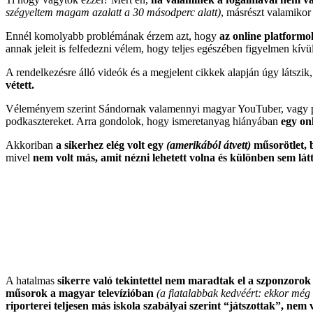
szégyeltem magam azalatt a 30 másodperc alatt)
, másrészt valamikor
Ennél komolyabb problémának érzem azt, hogy
az online platform
annak jeleit is felfedezni vélem, hogy teljes egészében figyelmen kí
A rendelkezésre álló videók és a megjelent cikkek alapján úgy látszi
vétett.
Véleményem szerint Sándornak valamennyi magyar YouTuber, vagy podk
podkasztereket. Arra gondolok, hogy ismeretanyag hiányában
egy on
Akkoriban
a sikerhez elég volt egy
(amerikából átvett)
műsorötlet, 
mivel
nem volt más, amit nézni lehetett volna és különben sem lát
A hatalmas
sikerre való tekintettel nem maradtak el a szponzorok
műsorok a magyar televízióban
(a fiatalabbak kedvéért: ekkor még
riporterei teljesen más iskola szabályai szerint “játszottak”, n