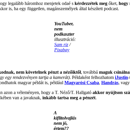
 hogy legalább háromhoz menjetek odaé s
kérdezzétek meg
őket,
hogy 
kkor is, ha egy független, magánszemélyek által készített podcast.
YouTuber,
nem
podkaszter
illusztráció:
Sam riz
/
Pixabay
odnak, nem követelnek pénzt a nézőiktől
, továbbá
maguk csinálna
vagy egy rendezvényen tartja a kamerát)
. Példaként felhozhatom
iJustin
-
ondhatok magyar példát is, például
Magyarósi Csaba
,
Handrás
, vag
an azon a véleményen, hogy a T. Néző/T. Hallgató
akkor nyújtson szá
zűkében van a javaknak,
inkább tartsa meg a pénzét
.
A
kiflitolvajlás
nem jó,
értem??