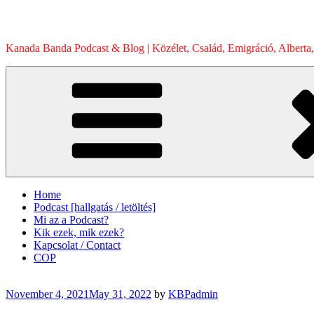
Skip
to
content
Kanada Banda Podcast & Blog | Közélet, Család, Emigráció, Alberta,
Home
Podcast [hallgatás / letöltés]
Mi az a Podcast?
Kik ezek, mik ezek?
Kapcsolat / Contact
COP
Posted
November 4, 2021
May 31, 2022
by
KBPadmin
on