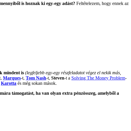
mennyiből is hoznak ki egy-egy adást?
Feltételezem, hogy ennek az
k mindent is
(legfeljebb egy-egy részfeladatot végez el nekik más,
t,
Marques
-t,
Tom Nash
-t,
Steven
-t a
Solving The Money Problem
-
y
Karotta
és még sokan mások.
mára támogatást, ha van olyan extra pénzösszeg, amelyből a