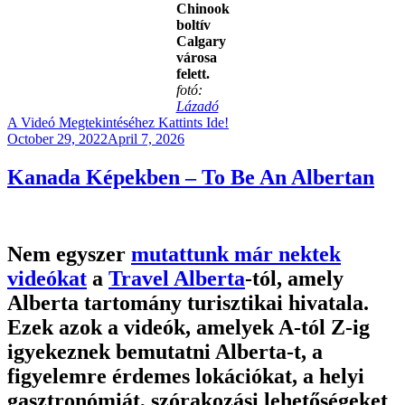
Chinook
boltív
Calgary
városa
felett.
fotó:
Lázadó
A Videó Megtekintéséhez Kattints Ide!
Posted
October 29, 2022
April 7, 2026
on
Kanada Képekben – To Be An Albertan
Nem egyszer
mutattunk már nektek
videókat
a
Travel Alberta
-tól, amely
Alberta tartomány turisztikai hivatala.
Ezek azok a videók, amelyek A-tól Z-ig
igyekeznek bemutatni Alberta-t, a
figyelemre érdemes lokációkat, a helyi
gasztronómiát, szórakozási lehetőségeket