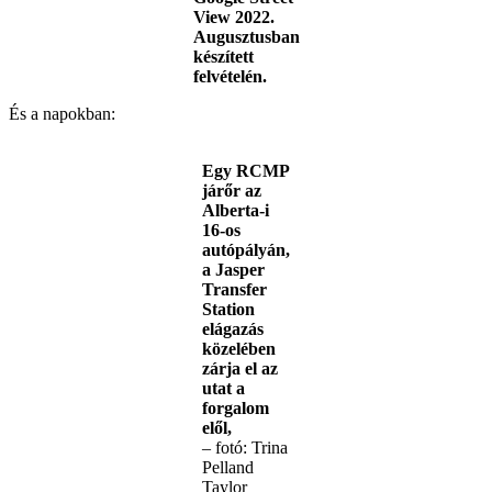
View 2022.
Augusztusban
készített
felvételén.
És a napokban:
Egy RCMP
járőr az
Alberta-i
16-os
autópályán,
a Jasper
Transfer
Station
elágazás
közelében
zárja el az
utat a
forgalom
elől,
– fotó: Trina
Pelland
Taylor