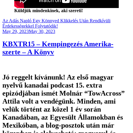
Küldjük mindenkinek, aki szereti!
Az Adás Napló Egy Könnyed Klikkelés Után Rendkívüli
Érdekességekkel Folytatódik!
Posted
May 29, 2023
May 30, 2023
on
KBXTR15 – Kempingezés Amerika-
szerte – A Könyv
Jó reggelt kívánunk! Az első magyar
nyelvű kanadai podcast 15. extra
epizódjában ismét Molnár “TowAcross”
Attila volt a vendégünk. Minden, ami
velük történt az közel 1 év során
Kanadában, az Egyesült Államokban és
Mexikóban, a blog-posztok után már