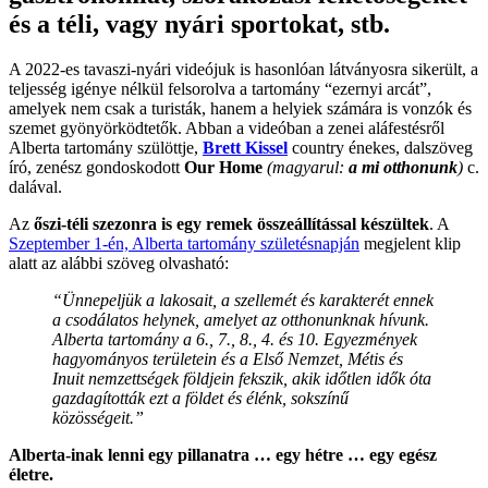
és a téli, vagy nyári sportokat, stb.
A 2022-es tavaszi-nyári videójuk is hasonlóan látványosra sikerült, a
teljesség igénye nélkül felsorolva a tartomány “ezernyi arcát”,
amelyek nem csak a turisták, hanem a helyiek számára is vonzók és
szemet gyönyörködtetők. Abban a videóban a zenei aláfestésről
Alberta tartomány szülöttje,
Brett Kissel
country énekes, dalszöveg
író, zenész gondoskodott
Our Home
(magyarul:
a mi otthonunk
)
c.
dalával.
Az
őszi-téli szezonra is egy remek összeállítással készültek
. A
Szeptember 1-én, Alberta tartomány születésnapján
megjelent klip
alatt az alábbi szöveg olvasható:
“Ünnepeljük a lakosait, a szellemét és karakterét ennek
a csodálatos helynek, amelyet az otthonunknak hívunk.
Alberta tartomány a 6., 7., 8., 4. és 10. Egyezmények
hagyományos területein és a Első Nemzet, Métis és
Inuit nemzettségek földjein fekszik, akik időtlen idők óta
gazdagították ezt a földet és élénk, sokszínű
közösségeit.”
Alberta-inak lenni egy pillanatra … egy hétre … egy egész
életre.