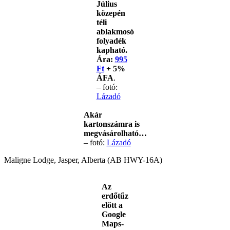
Július
közepén
téli
ablakmosó
folyadék
kapható.
Ára:
995
Ft
+ 5%
ÁFA
.
– fotó:
Lázadó
Akár
kartonszámra is
megvásárolható…
– fotó:
Lázadó
Maligne Lodge, Jasper, Alberta (AB HWY-16A)
Az
erdőtűz
előtt a
Google
Maps-