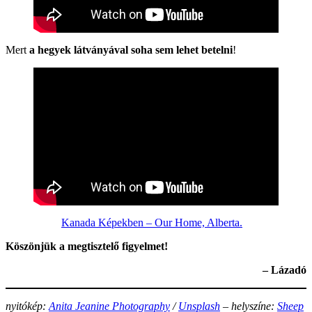
Mert
a hegyek látványával soha sem lehet betelni
!
Kanada Képekben – Our Home, Alberta.
Köszönjük a megtisztelő figyelmet!
– Lázadó
nyitókép:
Anita Jeanine Photography
/
Unsplash
– helyszíne:
Sheep