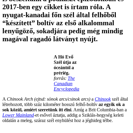
2017-ben egy cikket is írtam róla. A
nyugat-kanadai főn szél által felhőből
“készített” boltív az első alkalommal
lenyűgöző, sokadjára pedig még mindig
magával ragadó látványt nyújt.
A Hó Evő
Szél útja az
óceántól a
prériég.
forrás:
The
Canadian
Encyclopedia
A
Chinook Arch
(ejtsd: sönok arcs/csinok arcs)
a
Chinook
szél által
létrehozott, több száz kilométer hosszú felhő-boltív
az egyik ok a
sok közül, amiért szeretünk itt élni
. Amíg a Brit Columbia-ban a
Lower Mainland
-et esővel áztatja, addig a Sziklás-hegység keleti
oldalán a meleg, száraz szél enyhülést hoz a jéghideg télbe.