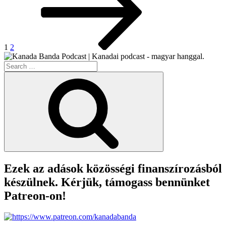
/
Tesla
Teszt”
1
2
Search
for:
Search
Ezek az adások közösségi finanszírozásból
készülnek. Kérjük, támogass bennünket
Patreon-on!