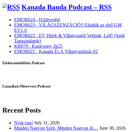
Kanada Banda Podcast – RSS
EMOB024 - H2ülyeség!
EMOB023 - VILÁGSZENZÁCIÓ!! Eladták az első GM
EV1-t!
EMOB022 - EV Hírek & Villanyautót Vettünk, Lájf! (Saját
Tapasztalatok)
KB079 - Karácsony 2k25
EMOB021 - Kanada És A Villanyautózás #2
Elektromobilitás Podcast
Canadian Observers Podcast
Recent Posts
Nyár van!
July 31, 2026
Minden Nagyon Szép, Minden Nagyon Jó…
June 30, 2026