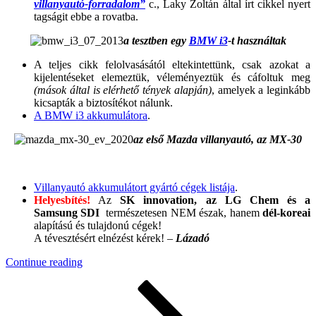
villanyautó-forradalom”
c., Laky Zoltán által írt cikkel nyert
tagságit ebbe a rovatba.
a tesztben egy
BMW i3
-t használtak
A teljes cikk felolvasásától eltekintettünk, csak azokat a
kijelentéseket elemeztük, véleményeztük és cáfoltuk meg
(mások által is elérhető tények alapján)
, amelyek a leginkább
kicsapták a biztosítékot nálunk.
A BMW i3 akkumulátora
.
az első Mazda villanyautó, az MX-30
.
Villanyautó akkumulátort gyártó cégek listája
.
Helyesbítés!
Az
SK innovation, az LG Chem és a
Samsung SDI
természetesen NEM észak, hanem
dél-koreai
alapítású és tulajdonú cégek!
A tévesztésért elnézést kérek! –
Lázadó
“KBXTR04
Continue reading
–
Posts
Page
Page
Next
BC
page
Road
pagination
Trip