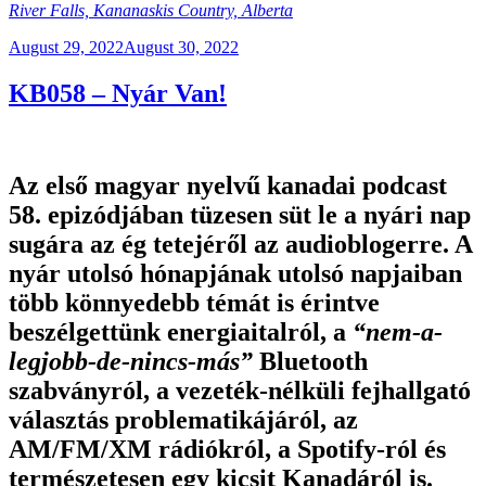
River Falls, Kananaskis Country, Alberta
Posted
August 29, 2022
August 30, 2022
on
KB058 – Nyár Van!
Az első magyar nyelvű kanadai podcast
58. epizódjában tüzesen süt le a nyári nap
sugára az ég tetejéről az audioblogerre. A
nyár utolsó hónapjának utolsó napjaiban
több könnyedebb témát is érintve
beszélgettünk energiaitalról, a
“nem-a-
legjobb-de-nincs-más”
Bluetooth
szabványról, a vezeték-nélküli fejhallgató
választás problematikájáról, az
AM/FM/XM rádiókról, a Spotify-ról és
természetesen egy kicsit Kanadáról is.