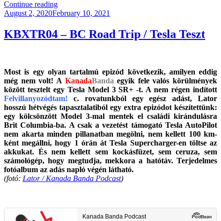
“Kanada
Continue reading
Posted
Képekben
August 2, 2020
February 10, 2021
on
–
Our
KBXTR04 – BC Road Trip / Tesla Teszt
Home,
Alberta.”
Most is egy olyan tartalmú epizód következik, amilyen eddig
még nem volt! A
Kanada
Banda
egyik fele valós körülmények
között tesztelt egy Tesla Model 3 SR+ -t. A nem régen indított
Felvillanyozódtam!
c. rovatunkból egy egész adást, Lator
hosszú hétvégés tapasztalatiból egy extra epizódot készítettünk:
egy kölcsönzött Model 3-mal mentek el családi kirándulásra
Brit Columbia-ba. A csak a vezetést támogató Tesla AutoPilot
nem akarta minden pillanatban megölni, nem kellett 100 km-
ként megállni, hogy 1 órán át Tesla Supercharger-en töltse az
akkukat. És nem kellett sem kockásfüzet, sem ceruza, sem
számológép, hogy megtudja, mekkora a hatótáv. Terjedelmes
fotóalbum az adás napló végén látható.
(fotó:
Lator / Kanada Banda Podcast
)
.