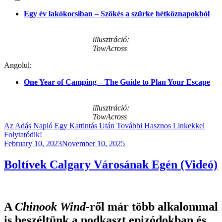
Egy év lakókocsiban – Szökés a szürke hétköznapokból
illusztráció:
TowAcross
Angolul:
One Year of Camping – The Guide to Plan Your Escape
illusztráció:
TowAcross
Az Adás Napló Egy Kattintás Után További Hasznos Linkekkel
Folytatódik!
Posted
February 10, 2023
November 10, 2025
on
Boltívek Calgary Városának Egén (Videó)
A
Chinook Wind
-ről már több alkalommal
is beszéltünk a podkaszt epizódokban és