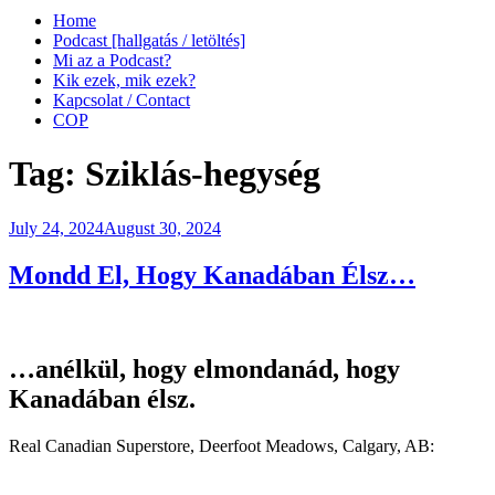
Home
Podcast [hallgatás / letöltés]
Mi az a Podcast?
Kik ezek, mik ezek?
Kapcsolat / Contact
COP
Tag:
Sziklás-hegység
Posted
July 24, 2024
August 30, 2024
on
Mondd El, Hogy Kanadában Élsz…
…anélkül, hogy elmondanád, hogy
Kanadában élsz.
Real Canadian Superstore, Deerfoot Meadows, Calgary, AB: