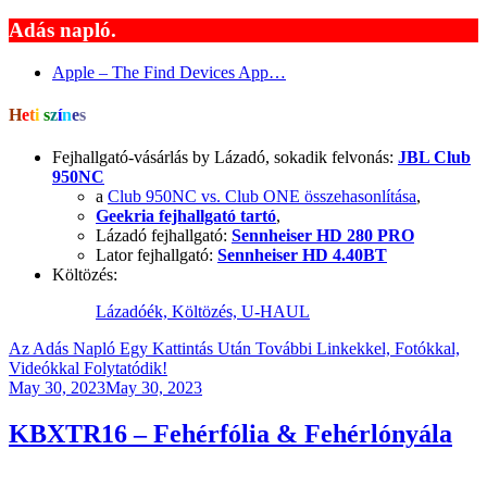
Adás napló.
Apple – The Find Devices App…
H
e
t
i
s
z
í
n
e
s
Fejhallgató-vásárlás by Lázadó, sokadik felvonás:
JBL Club
950NC
a
Club 950NC vs. Club ONE összehasonlítása
,
Geekria fejhallgató tartó
,
Lázadó fejhallgató:
Sennheiser HD 280 PRO
Lator fejhallgató:
Sennheiser HD 4.40BT
Költözés:
Lázadóék, Költözés, U-HAUL
Az Adás Napló Egy Kattintás Után További Linkekkel, Fotókkal,
Videókkal Folytatódik!
Posted
May 30, 2023
May 30, 2023
on
KBXTR16 – Fehérfólia & Fehérlónyála