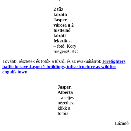
2 tűz
között:
Jasper
városa a 2
füstfelhő
között
fekszik…
– fotó: Kory
Siegers/CBC
További részletek és fotók a tűzről és az evakuálásról:
Firefighters
battle to save Jasper’s buildings, infrastructure as wildfire
engulfs town
.
Jasper,
Alberta
– a teljes
nézethez
klikk a
fotóra
– Lázadó