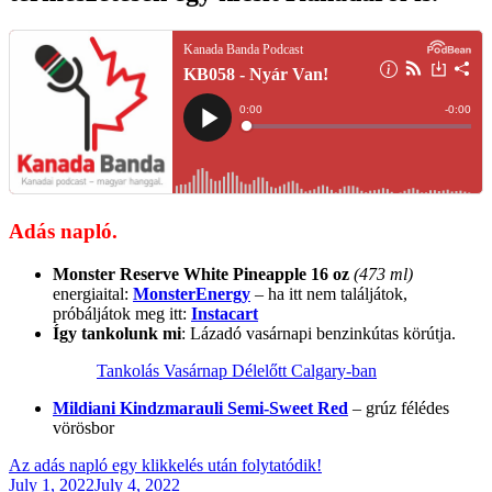
Adás napló.
Monster Reserve White Pineapple 16 oz
(473 ml)
energiaital:
MonsterEnergy
– ha itt nem találjátok,
próbáljátok meg itt:
Instacart
Így tankolunk mi
: Lázadó vasárnapi benzinkútas körútja.
Tankolás Vasárnap Délelőtt Calgary-ban
Mildiani Kindzmarauli Semi-Sweet Red
– grúz félédes
vörösbor
Az adás napló egy klikkelés után folytatódik!
Posted
July 1, 2022
July 4, 2022