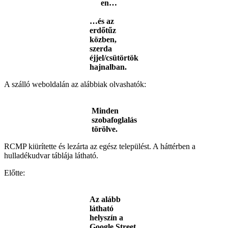
en…
…és az
erdőtűz
közben,
szerda
éjjel/csütörtök
hajnalban.
A szálló weboldalán az alábbiak olvashatók:
Minden
szobafoglalás
törölve.
RCMP kiürítette és lezárta az egész települést. A háttérben a
hulladékudvar táblája látható.
Előtte:
Az alább
látható
helyszín a
Google Street