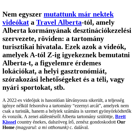
Nem egyszer
mutattunk már nektek
videókat
a
Travel Alberta
-tól, amely
Alberta kormányának desztinációkezelési
szervezete, röviden: a tartomány
turisztikai hivatala. Ezek azok a videók,
amelyek A-tól Z-ig igyekeznek bemutatni
Alberta-t, a figyelemre érdemes
lokációkat, a helyi gasztronómiát,
szórakozási lehetőségeket és a téli, vagy
nyári sportokat, stb.
A 2022-es videójuk is hasonlóan látványosra sikerült, a teljesség
igénye nélkül felsorolva a tartomány “ezernyi arcát”, amelyek nem
csak a turisták, hanem a helyiek számára is szemet gyönyörködtetők
és vonzók. A zenei aláfestésről Alberta tartomány szülöttje,
Brett
Kisssel
country énekes, dalszöveg írő, zenész gondoskodott
Our
Home
(magyarul: a mi otthonunk)
c. dalával.