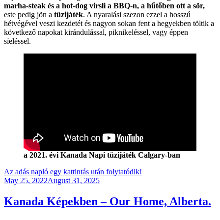
marha-steak és a hot-dog virsli a BBQ-n, a hűtőben ott a sör,
este pedig jön a
tüzijáték
. A nyaralási szezon ezzel a hosszú
hétvégével veszi kezdetét és nagyon sokan fent a hegyekben töltik a
következő napokat kirándulással, piknikeléssel, vagy éppen
síeléssel.
a 2021. évi Kanada Napi tüzijáték Calgary-ban
Az adás napló egy kattintás után folytatódik!
Posted
May 25, 2022
August 31, 2025
on
Kanada Képekben – Our Home, Alberta.