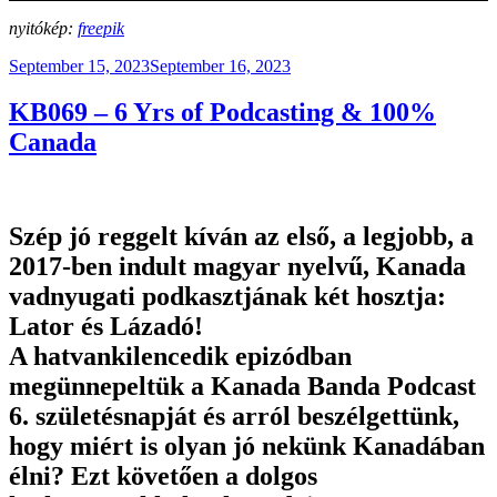
nyitókép:
freepik
Posted
September 15, 2023
September 16, 2023
on
KB069 – 6 Yrs of Podcasting & 100%
Canada
Szép jó reggelt kíván az első, a legjobb, a
2017-ben indult magyar nyelvű, Kanada
vadnyugati podkasztjának két hosztja:
Lator és Lázadó!
A hatvankilencedik epizódban
megünnepeltük a Kanada Banda Podcast
6. születésnapját és arról beszélgettünk,
hogy miért is olyan jó nekünk Kanadában
élni? Ezt követően a dolgos