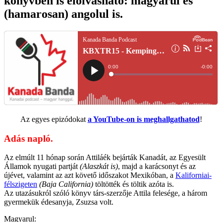
könyvben is elolvasható: magyarul és
(hamarosan) angolul is.
Az egyes epizódokat
a YouTube-on is meghallgathatod
!
Adás napló.
Az elmúlt 11 hónap során Attiláék bejárták Kanadát, az Egyesült
Államok nyugati partját
(Alaszkát is)
, majd a karácsonyt és az
újévet, valamint az azt követő időszakot Mexikóban, a
Kaliforniai-
félszigeten
(Baja California)
töltötték és töltik azóta is.
Az utazásukról szóló könyv társ-szerzője Attila felesége, a három
gyermekük édesanyja, Zsuzsa volt.
Magyarul: