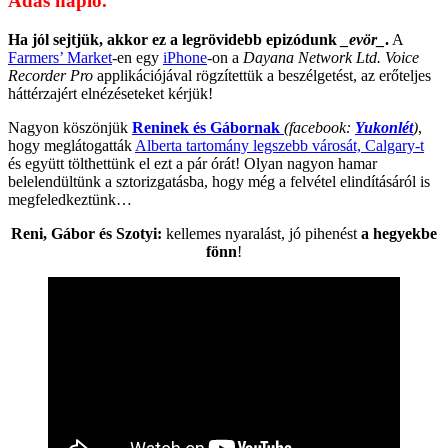
Adás napló.
Ha jól sejtjük, akkor ez a legrövidebb epizódunk
_evör_
.
A
Farmers’ Market
-en egy
iPhone
-on a
Dayana Network Ltd. Voice
Recorder Pro
applikációjával rögzítettük a beszélgetést, az erőteljes
háttérzajért elnézéseteket kérjük!
Nagyon köszönjük
Reninek és Gábornak
(facebook:
Yukonlét
)
,
hogy meglátogatták
Alberta tartomány legszebb városát, Calgary-t
és együtt tölthettünk el ezt a pár órát! Olyan nagyon hamar
belelendültünk a sztorizgatásba, hogy még a felvétel elindításáról is
megfeledkeztünk…
Reni, Gábor és Szotyi:
kellemes nyaralást, jó pihenést
a hegyekbe
fönn
!