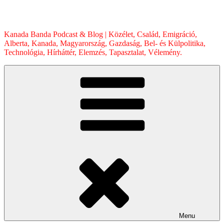
Skip
to
content
Kanada Banda Podcast & Blog | Közélet, Család, Emigráció,
Alberta, Kanada, Magyarország, Gazdaság, Bel- és Külpolitika,
Technológia, Hírháttér, Elemzés, Tapasztalat, Vélemény.
Menu