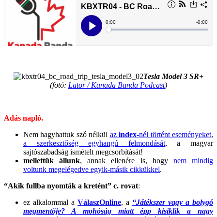
.
Tesla Model 3 SR+
(fotó:
Lator / Kanada Banda Podcast
)
.
Adás napló.
Nem hagyhattuk szó nélkül
az
index
-nél történt eseményeket
,
a szerkesztőség egyhangú felmondását
, a magyar
sajtószabadság ismételt megcsorbítását!
mellettük állunk
, annak ellenére is, hogy
nem mindig
voltunk megelégedve egyik-másik cikkükkel
.
“Akik fullba nyomták a kretént” c. rovat
:
ez alkalommal a
VálaszOnline
, a
“Játékszer vagy a bolygó
megmentője? A mohóság miatt épp kisiklik a nagy