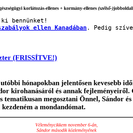
egészségügyi korlátozás-ellenes + kormány-ellenes
(szélső-)
jobboldal
szabályok ellen Kanadában
. Pedig szíve
zter (FRISSÍTVE!)
 utóbbi hónapokban jelentősen kevesebb idő
dor kirohanásáról és annak fejleményeiről.
 tematikusan megosztani Önnel, Sándor és v
sal kezdeném a mondandómat.
Véleménycikkem november 6-án,
Sándor második közleményének