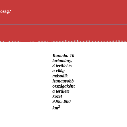
Kanada: 10
tartomány,
3 terület és
a világ
második
legnagyobb
országaként
a területe
közel
9.985.000
2
km