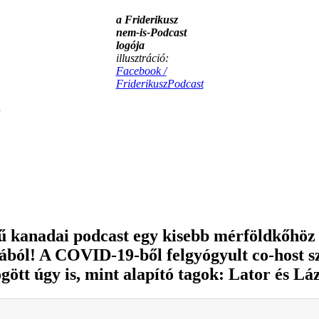
a Friderikusz
nem-is-Podcast
logója
illusztráció:
Facebook /
FriderikuszPodcast
.
ű kanadai podcast egy kisebb mérföldkőhöz é
ból! A COVID-19-ből felgyógyult co-host sz
gött úgy is, mint alapító tagok: Lator és Lá