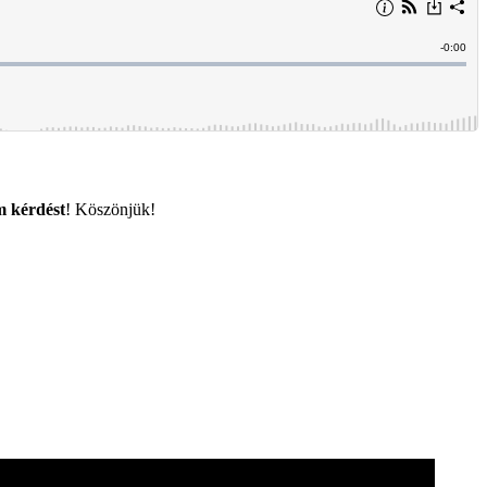
m kérdést
! Köszönjük!