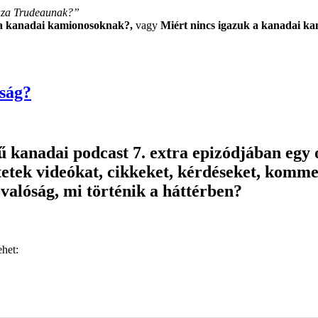
gaza Trudeaunak?”
 a kanadai kamionosoknak?,
vagy
Miért nincs igazuk a kanadai k
ság?
ű kanadai podcast 7. extra epizódjában egy 
dtetek videókat, cikkeket, kérdéseket, kom
 valóság, mi történik a háttérben?
het: