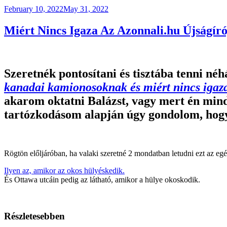
Posted
February 10, 2022
May 31, 2022
on
Miért Nincs Igaza Az Azonnali.hu Újságír
Szeretnék pontosítani és tisztába tenni néh
kanadai kamionosoknak és miért nincs iga
akarom oktatni Balázst, vagy mert én minde
tartózkodásom alapján úgy gondolom, hogy 
Rögtön előljáróban, ha valaki szeretné 2 mondatban letudni ezt az egé
Ilyen az, amikor az okos hülyéskedik.
És Ottawa utcáin pedig az látható, amikor a hülye okoskodik.
Részletesebben