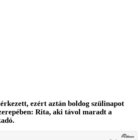
rkezett, ezért aztán boldog szülinapot
erepében: Rita, aki távol maradt a
zadó.