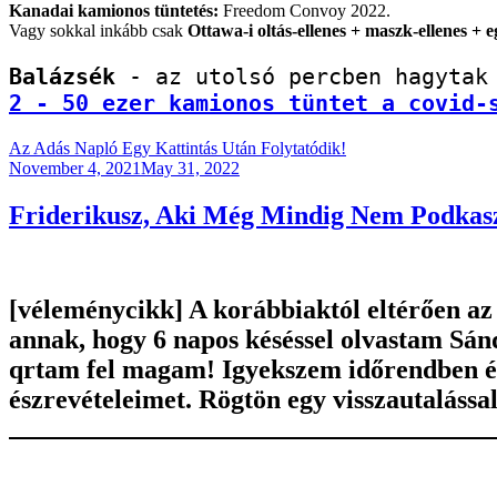
Kanadai kamionos tüntetés:
Freedom Convoy 2022.
Vagy sokkal inkább csak
Ottawa-i oltás-ellenes + maszk-ellenes + 
Balázsék
2 - 50 ezer kamionos tüntet a covid-
Az Adás Napló Egy Kattintás Után Folytatódik!
Posted
November 4, 2021
May 31, 2022
on
Friderikusz, Aki Még Mindig Nem Podkas
[véleménycikk]
A korábbiaktól eltérően az
annak, hogy 6 napos késéssel olvastam Sán
qrtam fel magam! Igyekszem időrendben és
észrevételeimet. Rögtön egy visszautalás