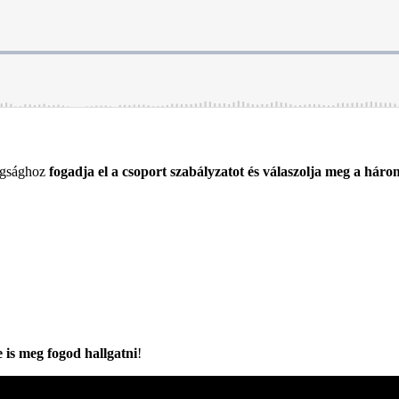
agsághoz
fogadja el a csoport szabályzatot és válaszolja meg a háro
e is meg fogod hallgatni
!