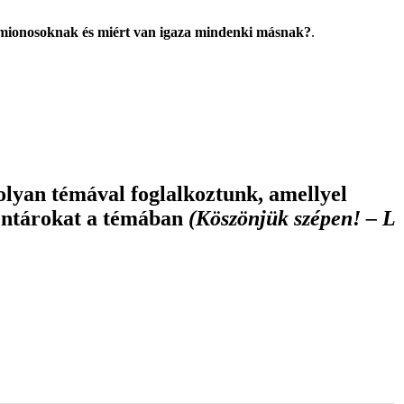
amionosoknak és miért van igaza mindenki másnak?
.
olyan témával foglalkoztunk, amellyel
mentárokat a témában
(Köszönjük szépen! – L