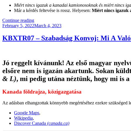
Miért nincs igazuk a kanadai kamionosoknak és miért nincs i
Már a kérdés feltevése is rossz. Helyesen:
Miért nincs igazuk
“Miért
Continue reading
Posted
Nincs
February 5, 2022
March 4, 2023
on
Igaza
Az
KBXTR07 – Szabadság Konvoj: Mi A Való
Azonnali.hu
Újságírójának?”
Jó reggelt kívánunk! Az első magyar nyelv
elsőre nem is igazán akartunk. Sokan kül
& L)
, mi pedig utána néztünk, hogy mi is a
Kanada földrajza, közigazgatása
Az adásban elhangzottak könnyebb megértéséhez ezekre szükséged le
Google Maps
,
Wikipedia
,
Discover Canada
(canada.ca)