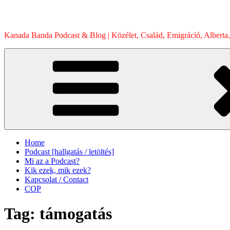
Skip
to
content
Kanada Banda Podcast & Blog | Közélet, Család, Emigráció, Alberta,
Home
Podcast [hallgatás / letöltés]
Mi az a Podcast?
Kik ezek, mik ezek?
Kapcsolat / Contact
COP
Tag:
támogatás