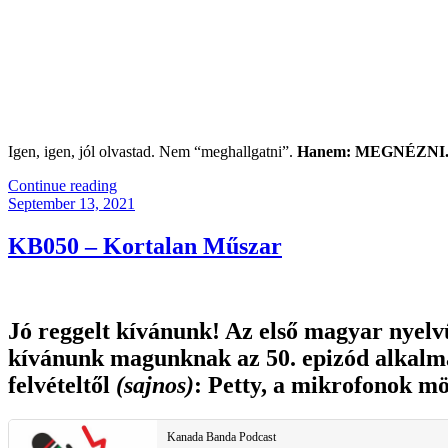
Igen, igen, jól olvastad. Nem “meghallgatni”.
Hanem: MEGNÉZNI
“Friderikusz,
Continue reading
Posted
Aki
September 13, 2021
on
Még
Mindig
KB050 – Kortalan Műszar
Nem
Podkaszter
(FRISSÍTVE!)”
Jó reggelt kívánunk! Az első magyar nyelv
kívánunk magunknak az 50. epizód alkalmá
felvételtől
(sajnos)
: Petty, a mikrofonok mö