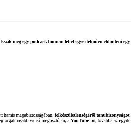
rkszik meg egy podcast, honnan lehet egyértelműen eldönteni egy
miatt hamis magabiztosságában,
felkészületlenségéről tanubizonyságot
 legforgalmasabb videó-megosztóján, a
YouTube
-on, továbbá az egyik