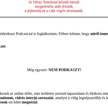
és Vitray Tamással készült interjú
megjelenése után frissült,
a fejlemények a cikk végén olvashatók.
riderikusz Podcast-tal is foglalkoztam. Ebben leírtam, hogy
miről isme
cast
.
Még egyszer:
NEM PODKASZT!
ezett az online térbe, más területen szerzett tapasztalata és életkora 
ormátumú, videós interjú-sorozatát
, amelyet a világ legnépszerűbb és
book
-on lehet
megnézni
.