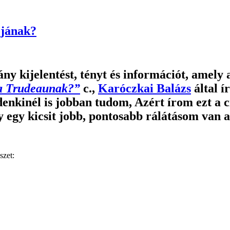
ójának?
ány kijelentést, tényt és információt, amel
za Trudeaunak?”
c.,
Karóczkai Balázs
által í
nkinél is jobban tudom, Azért írom ezt a c
egy kicsit jobb, pontosabb rálátásom van a
szet: