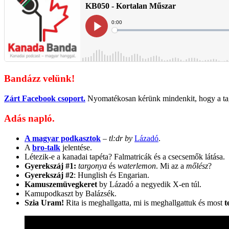
Bandázz velünk!
Zárt Facebook csoport.
Nyomatékosan kérünk mindenkit, hogy a t
Adás napló.
A magyar podkasztok
–
tl:dr by
Lázadó
.
A
bro-talk
jelentése.
Létezik-e a kanadai tapéta? Falmatricák és a csecsemők látása.
Gyerekszáj #1:
targonya
és
waterlemon
. Mi az a
mőlész
?
Gyerekszáj #2
: Hunglish és Engarian.
Kamuszemüvegkeret
by Lázadó a negyedik X-en túl.
Kamupodkaszt by Balázsék.
Szia Uram!
Rita is meghallgatta, mi is meghallgattuk és most
t