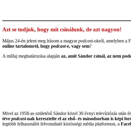
Azt se tudjuk, hogy mit csinálunk, de azt nagyon!
Május 24-én jelent meg írásom a magyar
podcast
-okról, amelyben a F
online tartalomról, hogy
podcast
-e, vagy sem
?
A műfaj meghatározása alapján
az, amit Sándor csinál, az nem pod
Mivel az 1958-as születésű Sándor közel 30 évnyi televíziózás után érk
téve
podcast
-nak keresztelte el az első- és másodsorban is képi f
legtöbb felhasználót felvonultató közösségi média platformon, a
Face