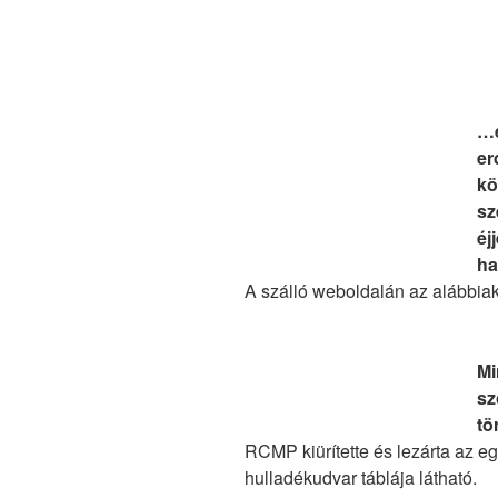
…é
er
kö
sz
éj
ha
A szálló weboldalán az alábbiak
Mi
sz
tö
RCMP kiürítette és lezárta az eg
hulladékudvar táblája látható.