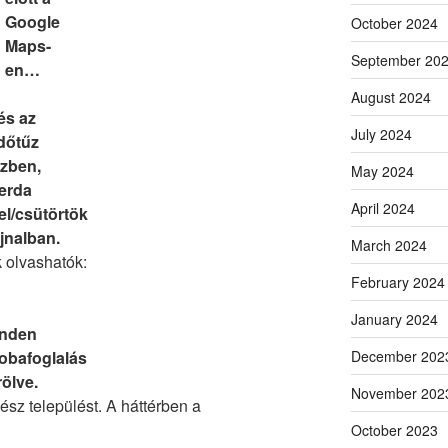
Google
October 2024
Maps-
September 20
en…
August 2024
s az
July 2024
dőtűz
zben,
May 2024
erda
April 2024
jel/csütörtök
jnalban.
March 2024
 olvashatók:
February 2024
January 2024
nden
obafoglalás
December 202
rölve.
November 202
ész települést. A háttérben a
October 2023