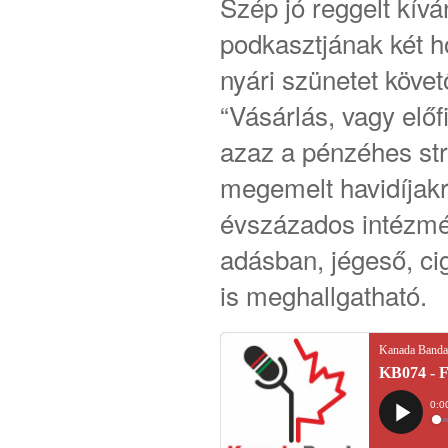
Szép jó reggelt kív
podkasztjának két h
nyári szünetet köve
“Vásárlás, vagy előf
azaz a pénzéhes str
megemelt havidíjakró
évszázados intézmé
adásban, jégeső, cig
is meghallgatható.