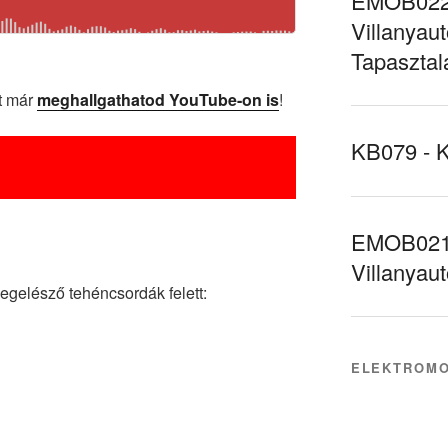
EMOB022 
Villanyaut
Tapasztal
t már
meghallgathatod YouTube-on is
!
KB079 - 
EMOB021 
Villanyau
 legelésző tehéncsordák felett:
ELEKTROMO