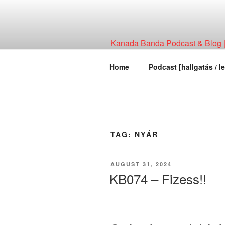
Skip
to
content
Kanada Banda Podcast & Blog | 
Technológia, Hírháttér, Elemzés
Home
Podcast [hallgatás / le
TAG:
NYÁR
POSTED
AUGUST 31, 2024
ON
KB074 – Fizess!!