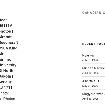
CANADIAN 
Reg:
N6111V
photos |
ircraft:
Beechcraft
RECENT POS
C90A King
ir
Nyár van!
irline:
July 31, 2026
University
Minden Nagyon
Of North
June 30, 2026
Dakota |
Alberta 101
erial #:
May 31, 2026
LJ-1711
hoto:
Magyarország 
JetPhotos
April 19, 2026