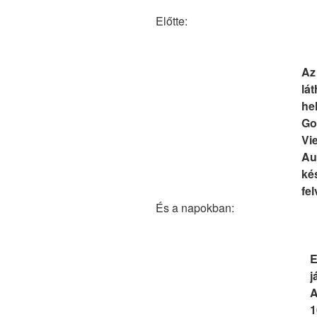
Előtte:
Az
lá
he
Go
Vi
Au
kés
fel
És a napokban:
E
j
A
1