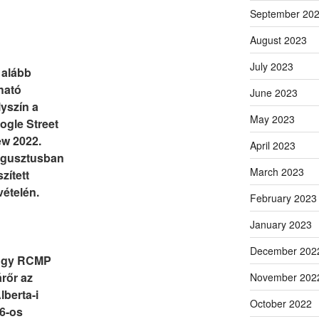
September 20
August 2023
July 2023
 alább
tható
June 2023
lyszín a
May 2023
ogle Street
ew 2022.
April 2023
gusztusban
March 2023
zített
vételén.
February 2023
January 2023
December 202
gy RCMP
árőr az
November 202
lberta-i
October 2022
6-os