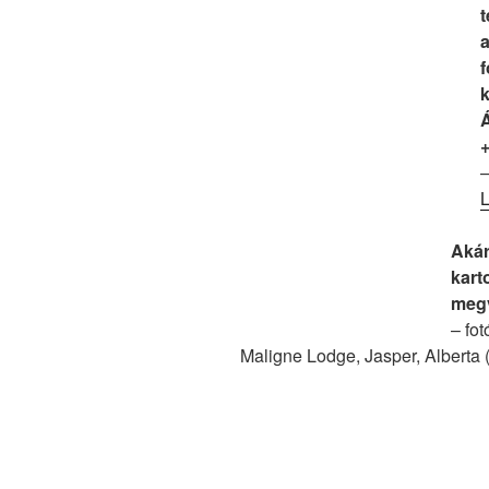
t
–
Aká
kart
meg
– fot
Maligne Lodge, Jasper, Albert