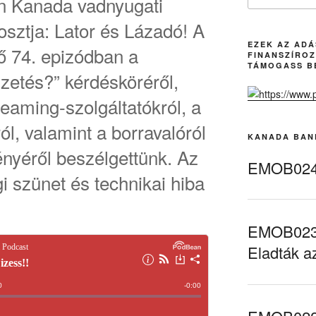
án Kanada vadnyugati
osztja: Lator és Lázadó! A
EZEK AZ AD
tő 74. epizódban a
FINANSZÍROZ
TÁMOGASS B
izetés?” kérdésköréről,
eaming-szolgáltatókról, a
l, valamint a borravalóról
KANADA BAN
nyéről beszélgettünk. Az
EMOB024 
i szünet és technikai hiba
EMOB023 
Eladták a