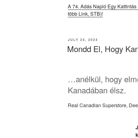
A 74. Adás Napló Egy Kattintás
több Link, STB)!
POSTED
JULY 24, 2024
ON
Mondd El, Hogy Ka
…anélkül, hogy elm
Kanadában élsz.
Real Canadian Superstore, Dee
J