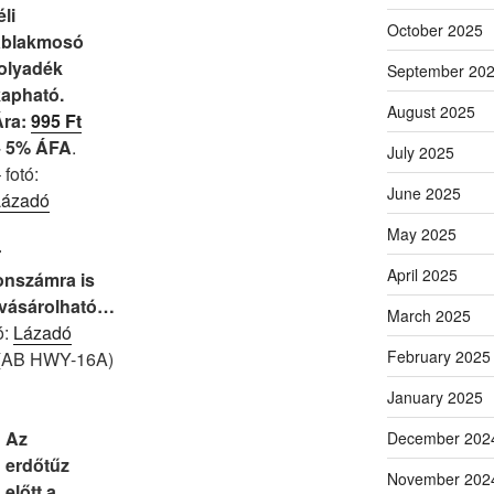
éli
October 2025
ablakmosó
folyadék
September 20
kapható.
August 2025
Ára:
995 Ft
+ 5% ÁFA
.
July 2025
 fotó:
June 2025
Lázadó
May 2025
r
April 2025
onszámra is
vásárolható…
March 2025
ó:
Lázadó
February 2025
a (AB HWY-16A)
January 2025
Az
December 202
erdőtűz
November 202
előtt a