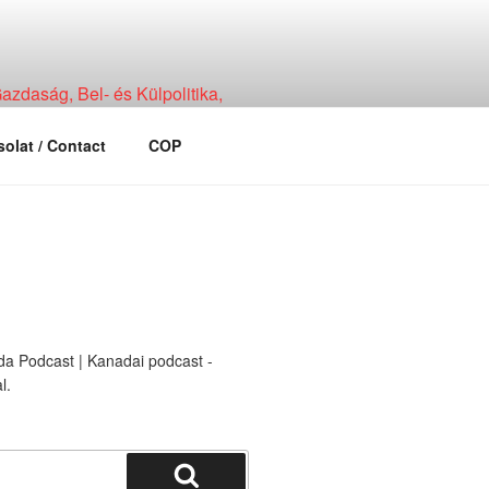
zdaság, Bel- és Külpolitika,
olat / Contact
COP