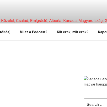
Közélet, Család, Emigráció, Alberta, Kanada, Magyarország, Ga
, Tapasztalat, Vélemény.
töltés]
Mi az a Podcast?
Kik ezek, mik ezek?
Kapcs
Search
for: