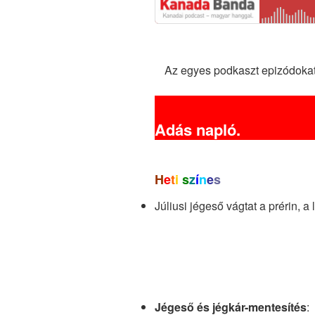
Az egyes podkaszt epizódoka
Adás napló.
H
e
t
i
s
z
í
n
e
s
Júliusi jégeső vágtat a prérin, a
Jégeső és jégkár-mentesítés
: