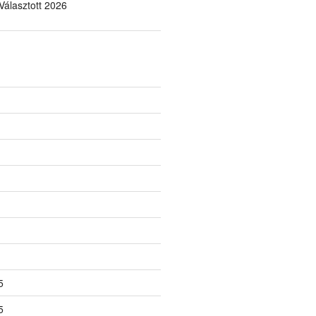
álasztott 2026
5
5