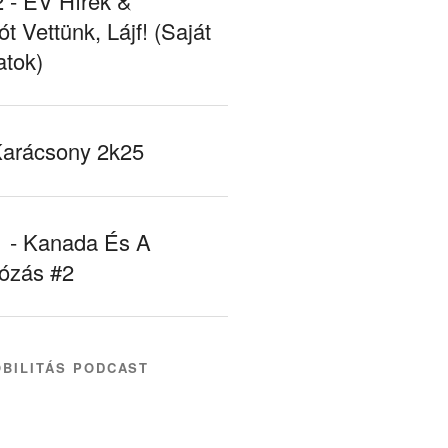
- EV Hírek &
ót Vettünk, Lájf! (Saját
atok)
Karácsony 2k25
- Kanada És A
tózás #2
BILITÁS PODCAST