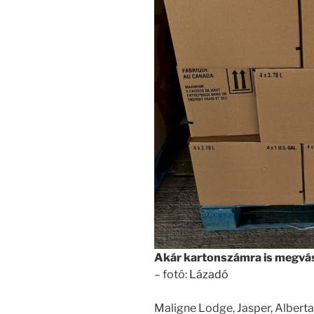
Akár kartonszámra is megvá
– fotó:
Lázadó
Maligne Lodge, Jasper, Alber