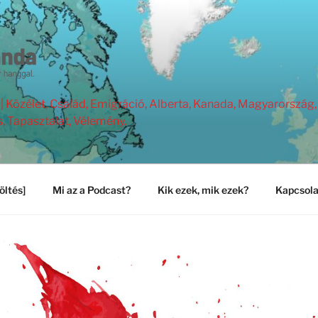
Közélet, Család, Emigráció, Alberta, Kanada, Magyarország, 
s, Tapasztalat, Vélemény.
öltés]
Mi az a Podcast?
Kik ezek, mik ezek?
Kapcsola