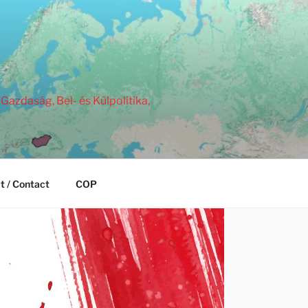
Gazdaság, Bel- és Külpolitika,
t / Contact
COP