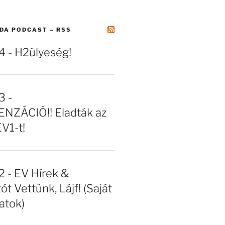
DA PODCAST – RSS
- H2ülyeség!
 -
NZÁCIÓ!! Eladták az
EV1-t!
- EV Hírek &
ót Vettünk, Lájf! (Saját
atok)