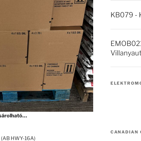
KB079 - 
EMOB021 
Villanyau
ELEKTROMO
sárolható…
CANADIAN
ta (AB HWY-16A)