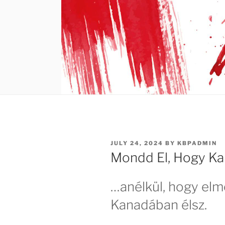
POSTED
JULY 24, 2024
BY
KBPADMIN
ON
Mondd El, Hogy Ka
…anélkül, hogy el
Kanadában élsz.