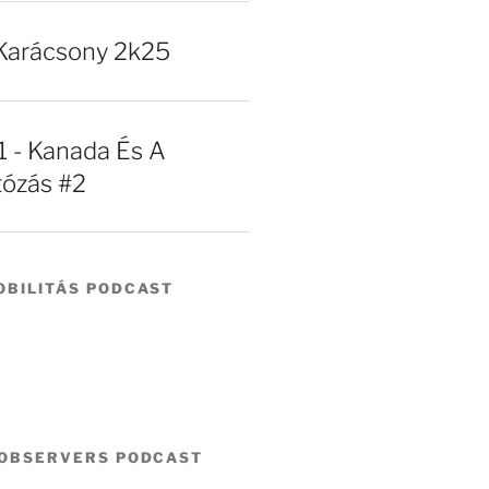
Karácsony 2k25
- Kanada És A
tózás #2
BILITÁS PODCAST
 OBSERVERS PODCAST