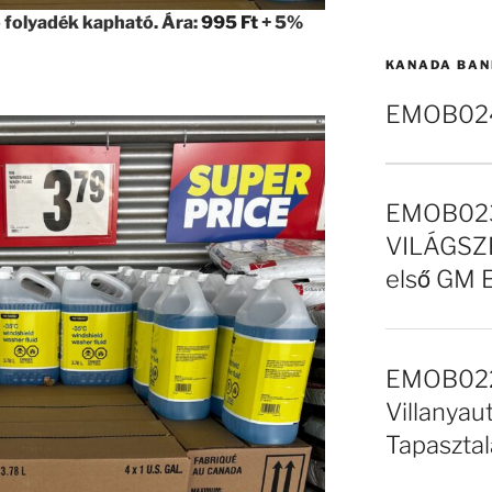
ó folyadék kapható. Ára:
995 Ft
+ 5%
KANADA BAN
EMOB024 
EMOB023
VILÁGSZE
első GM 
EMOB022 
Villanyaut
Tapasztal