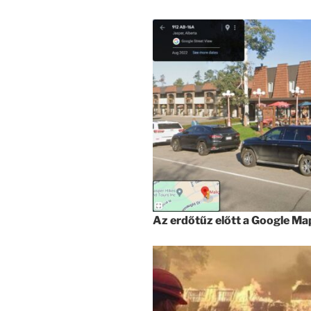
Az erdőtűz előtt a Google M