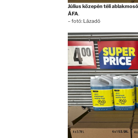
Július közepén téli ablakmos
ÁFA
.
– fotó:
Lázadó