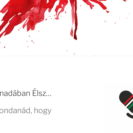
nadában Élsz…
mondanád, hogy