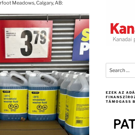
rfoot Meadows, Calgary, AB:
Search
for:
EZEK AZ AD
FINANSZÍRO
TÁMOGASS B