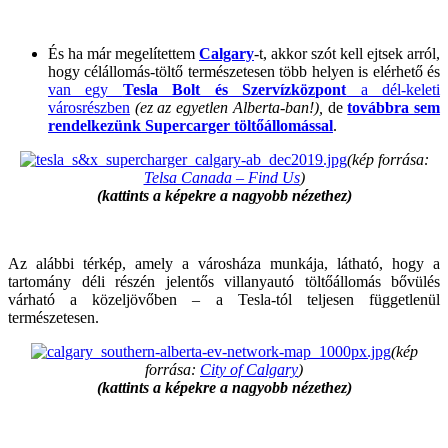
És ha már megelítettem
Calgary
-t, akkor szót kell ejtsek arról,
hogy célállomás-töltő természetesen több helyen is elérhető és
van egy
Tesla Bolt és Szervízközpont
a dél-keleti
városrészben
(ez az egyetlen Alberta-ban!),
de
továbbra sem
rendelkezünk Supercarger töltőállomással
.
(kép forrása:
Telsa Canada – Find Us
)
(kattints a képekre a nagyobb nézethez)
Az alábbi térkép, amely a városháza munkája, látható, hogy a
tartomány déli részén jelentős villanyautó töltőállomás bővülés
várható a közeljövőben – a Tesla-tól teljesen függetlenül
természetesen.
(kép
forrása:
City of Calgary
)
(kattints a képekre a nagyobb nézethez)