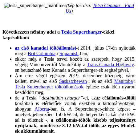
(kép forrása:
Telsa Canada – Find
Us
)
Következzen néhány adat a
Tesla Supercharger
-ekkel
kapcsoltban:
az első kanadai töltőállomást
-t 2014. július 17-én nyitották
meg a
Brit Columbia
-i
Squamish
-ban,
ekkor még a Tesla tervei között az szerepelt, hogy 2015.
végéig Vancouver-től Montréal-ig a
Trans-Canada Highway
-
en beutazható lesz Kanada a Supercharger-ek segítségével.
Ám erre végül egészen 2019. december közepéig várni
kellett, mivel az első
Saskatchewan
-i és az első
Manitoba
-i
Tesla Supercharger töltőállomások
építése csak idén nyáron
kezdődött meg,
de a Tesla
“destination charger”
-ei, azaz
célállomás-töltői
korábban is elérhetőek voltak ezekben a tartományokban,
ahogyan
Alberta
-ban is. A Supercharger-ekhez képest –
amelyek jellemzően 150 kW-tal, de helyenként akár 250 kW-
tal is töltenek -,
a célállomás-töltők kisebb teljesítményt
nyújtanak, mindössze 8-12 kW-tal t
öltik az egyes Model-
ek akkumulátorait
.