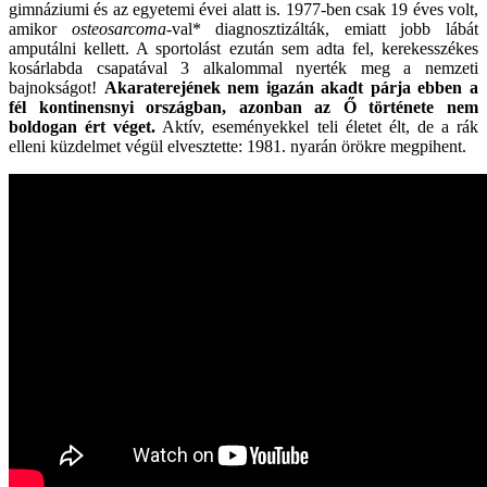
gimnáziumi és az egyetemi évei alatt is. 1977-ben csak 19 éves volt,
amikor
osteosarcoma
-val* diagnosztizálták, emiatt jobb lábát
amputálni kellett. A sportolást ezután sem adta fel, kerekesszékes
kosárlabda csapatával 3 alkalommal nyerték meg a nemzeti
bajnokságot!
Akaraterejének nem igazán akadt párja ebben a
fél kontinensnyi országban, azonban az Ő története nem
boldogan ért véget.
Aktív, eseményekkel teli életet élt, de a rák
elleni küzdelmet végül elvesztette: 1981. nyarán örökre megpihent.