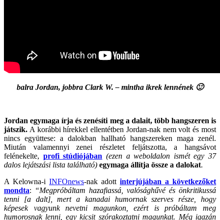
balra Jordan, jobbra Clark W. – mintha ikrek lennének 🙂
.
Jordan egymaga írja és zenésíti meg a dalait, több hangszeren is
játszik.
A korábbi hírekkel ellentétben Jordan-nak nem volt és most
nincs együttese: a dalokban hallható hangszereken maga zenél.
Miután valamennyi zenei részletet feljátszotta, a hangsávot
felénekelte,
profi stúdiójában
(ezen a weboldalon ismét egy 37
dalos lejátszási lista található)
egymaga állítja össze a dalokat
.
A Kelowna-i
INFOnews
-nak adott
interjújában a következőket
mondta
:
“Megpróbáltam hazafiassá, valósághűvé és önkritikussá
tenni [a dalt], mert a kanadai humornak szerves része, hogy
képesek vagyunk nevetni magunkon, ezért is próbáltam meg
humorosnak lenni, egy kicsit szórakoztatni magunkat.
Még igazán