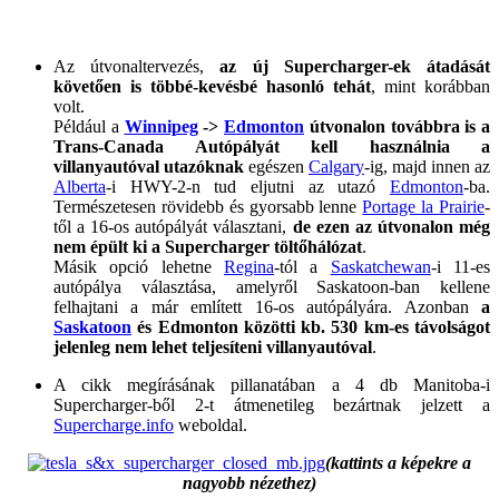
Az útvonaltervezés,
az új Supercharger-ek átadását
követően is többé-kevésbé hasonló tehát
, mint korábban
volt.
Például a
Winnipeg
->
Edmonton
útvonalon továbbra is a
Trans-Canada Autópályát kell használnia a
villanyautóval utazóknak
egészen
Calgary
-ig, majd innen az
Alberta
-i HWY-2-n tud eljutni az utazó
Edmonton
-ba.
Természetesen rövidebb és gyorsabb lenne
Portage la Prairie
-
től a 16-os autópályát választani,
de ezen az útvonalon még
nem épült ki a Supercharger töltőhálózat
.
Másik opció lehetne
Regina
-tól a
Saskatchewan
-i 11-es
autópálya választása, amelyről Saskatoon-ban kellene
felhajtani a már említett 16-os autópályára. Azonban
a
Saskatoon
és Edmonton közötti kb. 530 km-es távolságot
jelenleg nem lehet teljesíteni villanyautóval
.
A cikk megírásának pillanatában a 4 db Manitoba-i
Supercharger-ből 2-t átmenetileg bezártnak jelzett a
Supercharge.info
weboldal.
(kattints a képekre a
nagyobb nézethez)