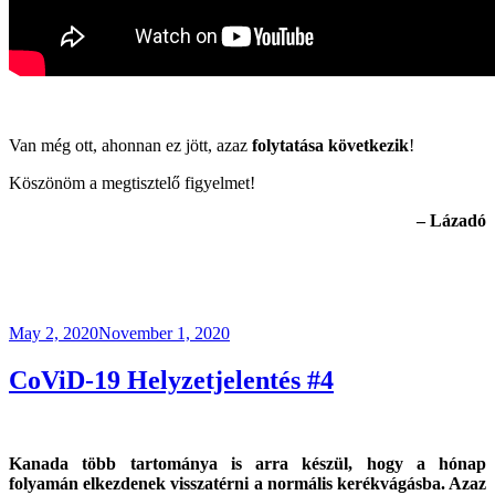
.
Van még ott, ahonnan ez jött, azaz
folytatása következik
!
Köszönöm a megtisztelő figyelmet!
– Lázadó
Posted
May 2, 2020
November 1, 2020
on
CoViD-19 Helyzetjelentés #4
Kanada több tartománya is arra készül, hogy a hónap
folyamán elkezdenek visszatérni a normális kerékvágásba. Azaz