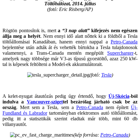
Töltőhálózat, 2014. július
(fotó: Eric Risberg/AP)
Rögtön pontosítok is, mert
a
“3 nap alatt”
kifejezés nem egészen
állja meg a helyét
. Nem ennyi idő alatt nőttek ki a földből a Tesla
töltőállomásai Kanadában, hanem ennyi nappal a
Petro-Canada
bejelentése után adták át és vehették bírtokba a Tesla tulajdonosok
valamennyi, a Trans-Canada mentén megépült
Supercharger
-t,
amelyek nagy többsége már V3-as típusú gyorstöltő, azaz 250 kW-
tal is képesek feltölteni a Model-ek akkumulátorait.
(fotó:
Tesla
)
A kelet-nyugat átautózás pedig úgy értendő, hogy
Új-Skócia
-ból
indulva a
Vancouver-sziget
tel bezárólag járható csak be az
ország
. Mert sem a Tesla, sem a
Petro-Canada
nem épített
Új-
Fundland és Labrador
tartományban elektromos autó töltőállomást,
pedig itt a statisztikák szerint eladtak már több, mint 60 db
villanyautót.
(kép forrása:
Petro-Canada
)