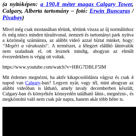
(a nyitóképen:
a 190,8 méter magas Calgary Tower
,
Calgary, Alberta tartomány – fotó:
Erwin Buncaras
/
Pixabay
)
Mivel még csak mostanában térünk, tértünk vissza az új normálishoz
és még nincs minden túraútvonal, nemzeti és tartományi park nyitva
a közönség számámra, az alábbi videó azzal bíztat minket, hogy:
“Megéri a várakozás!’
. A természet, a lélegzet elállító látnivalók
nem szaladnak el, ott lesznek mindig, ahogyan az elmúlt
évezredekben is végig ott voltak.
https://www.youtube.com/watch?v=HRG7DBLF5IM
Mit érdemes megnézni, ha aktív kikapcsolódásra vágysz és csak 4
napod van
Calgary
-ban? Legyen nyár, vagy tél, mint ahogyan az
alábbi videóban is látható, amely tavaly decemberben készült,
Calgary-ban és környékén könnyedén található látni-, megnézni-, és
megkóstolni való nem csak pár napra, hanem akár több hétre is.