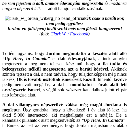
be sem fejeztem a dalt, amikor édesanyám megosztotta
és mostanra
nagyon népszerű lett.”
– adott hangot csodálkozásának.
Ők csak a baráti kör,
nem pedig együttes:
Jordan-en (középen) kívül senki más nem játszik hangszeren!
(fotó:
Clark W. / Facebook
)
.
Történt ugyanis, hogy
Jordan megmutatta a készítés alatt álló
“Up Here, In Canada”
c. dalt édesanyjának
, akinek annyira
megtetszett a még nem teljesen kész mű, hogy
a fia tudta és
beleegyezése nélkül megosztotta azt a baráti körével
. Akiknek
szintén tetszett a dal, s nem tudván, hogy tulajdonképpen még nincs
is kész,
Ők is tovább osztották ismerőseik között
. Innentől kezdve
pedig nem volt megállás,
a dal – mondhatni – órák alatt lett
országszerte ismert
, s végül sok százezer kanadaihoz jutott el pár
nap leforgása alatt.
A dal villámgyors népszerűvé válása még magát Jordan-t is
meglepte.
Úgy gondolta, hogy a következő 1 év alatt jó lesz, ha
akad 5.000 internetező, aki meghallgatja ezt a nótáját. De a
kanadaiak pillanatok alatt megkedvelték az
“Up Here, In Canada”
-
t. Ennek az lett az eredménye, hogy Jordan májusban az alább