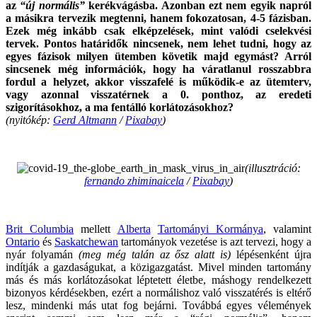
az
“új normális”
kerékvágásba. Azonban ezt nem egyik napról
a másikra tervezik megtenni, hanem fokozatosan, 4-5 fázisban.
Ezek még inkább csak elképzelések, mint valódi cselekvési
tervek. Pontos határidők nincsenek, nem lehet tudni, hogy az
egyes fázisok milyen ütemben követik majd egymást? Arról
sincsenek még információk, hogy ha váratlanul rosszabbra
fordul a helyzet, akkor visszafelé is működik-e az ütemterv,
vagy azonnal visszatérnek a 0. ponthoz, az eredeti
szigorításokhoz, a ma fentálló korlátozásokhoz?
(nyitókép:
Gerd Altmann
/
Pixabay
)
.
(illusztráció:
fernando zhiminaicela
/
Pixabay
)
.
Brit Columbia
mellett
Alberta
Tartományi Kormánya
, valamint
Ontario
és
Saskatchewan
tartományok vezetése is azt tervezi, hogy a
nyár folyamán
(meg még talán az ősz alatt is)
lépésenként újra
indítják a gazdaságukat, a közigazgatást. Mivel minden tartomány
más és más korlátozásokat léptetett életbe, máshogy rendelkezett
bizonyos kérdésekben, ezért a normálishoz való visszatérés is eltérő
lesz, mindenki más utat fog bejárni. Továbbá egyes vélemények