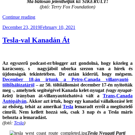
Ma biztosan jelenthetjük ki: SIKERÜLT!
(fotó: Terry Fox Foundation)
“Terry
Continue reading
Fox,
Posted
December 23, 2019
February 10, 2021
A
on
Kanadaiak
Hőse”
Tesla-val Kanadán Át
Az egyszerű podcast-er/blogger azt gondolná, hogy közeleg a
karácsony, s nagyjából uborka szezon van a hírek és
újdonságok tekintetében. De aztán kiderül, hogy mégsem.
December 18-án írtunk a Petro-Canada villanyautó
töltőhálózatáról
– az 50. töltőállomást december 17-én nyitották
meg -, amelynek segítségével Kanada kelet-nyugat
(vagy nyugat-
kelet)
irányban át-villanyautózhatóvá vált a
Trans-Canada
Autópályán
. Akkor azt írtuk, hogy egy kanadai vállalkozásé lett
az elsőség, tehát az amerikai
Tesla
lemaradt erről a megtisztelő
címről. Nem kellett hozzá sok, csak 3 nap és a Tesla máris
behozta a lemaradást.
(fotó:
Tesla
)
Tesla Nyugati Parti