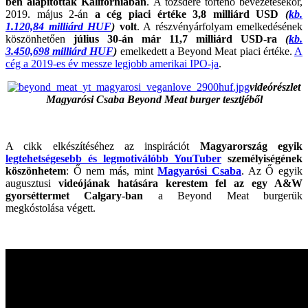
ben alapították Kaliforniában
. A tőzsdére történő bevezetésekor,
2019. május 2-án
a cég piaci értéke 3,8 milliárd USD
(
kb.
1.120,84 milliárd HUF
)
volt
. A részvényárfolyam emelkedésének
köszönhetően
július 30-án már 11,7 milliárd USD-ra
(
kb.
3.450,698 milliárd HUF
)
emelkedett a Beyond Meat piaci értéke.
A
cég a 2019-es év messze legjobb amerikai IPO-ja
.
videórészlet
Magyarósi Csaba Beyond Meat burger tesztjéből
A cikk elkészítéséhez az inspirációt
Magyarország egyik
legtehetségesebb és legmotiválóbb YouTuber
személyiségének
köszönhetem
: Ő nem más, mint
Magyarósi Csaba
. Az Ő egyik
augusztusi
videójának hatására kerestem fel az egy A&W
gyorséttermet Calgary-ban
a Beyond Meat burgerük
megkóstolása végett.