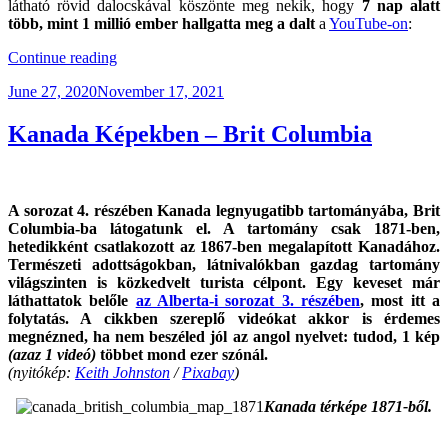
látható rövid dalocskával köszönte meg nekik, hogy
7 nap alatt
több, mint 1 millió ember hallgatta meg a dalt
a
YouTube-on
:
“Canada
Continue reading
Day
Posted
June 27, 2020
November 17, 2021
2020”
on
Kanada Képekben – Brit Columbia
A sorozat 4. részében Kanada legnyugatibb tartományába, Brit
Columbia-ba látogatunk el. A tartomány csak 1871-ben,
hetedikként csatlakozott az 1867-ben megalapított Kanadához.
Természeti adottságokban, látnivalókban gazdag tartomány
világszinten is közkedvelt turista célpont. Egy keveset már
láthattatok belőle
az Alberta-i sorozat 3. részében
, most itt a
folytatás. A cikkben szereplő videókat akkor is érdemes
megnézned, ha nem beszéled jól az angol nyelvet: tudod, 1 kép
(azaz 1 videó)
többet mond ezer szónál.
(nyitókép:
Keith Johnston
/
Pixabay
)
Kanada térképe 1871-ből.
.