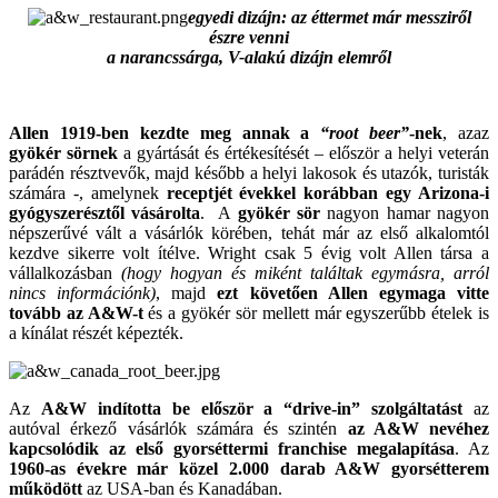
egyedi dizájn: az éttermet már messziről
észre venni
a narancssárga, V-alakú dizájn elemről
Allen 1919-ben kezdte meg annak a
“root beer”
-nek
, azaz
gyökér sörnek
a gyártását és értékesítését – először a helyi veterán
parádén résztvevők, majd később a helyi lakosok és utazók, turisták
számára -, amelynek
receptjét évekkel korábban egy Arizona-i
gyógyszerésztől vásárolta
. A
gyökér sör
nagyon hamar nagyon
népszerűvé vált a vásárlók körében, tehát már az első alkalomtól
kezdve sikerre volt ítélve. Wright csak 5 évig volt Allen társa a
vállalkozásban
(hogy hogyan és miként találtak egymásra, arról
nincs információnk)
, majd
ezt követően Allen egymaga vitte
tovább az A&W-t
és a gyökér sör mellett már egyszerűbb ételek is
a kínálat részét képezték.
Az
A&W indította be először a “drive-in” szolgáltatást
az
autóval érkező vásárlók számára és szintén
az A&W nevéhez
kapcsolódik az első gyorséttermi franchise megalapítása
. Az
1960-as évekre már közel 2.000 darab A&W gyorsétterem
működött
az USA-ban és Kanadában.