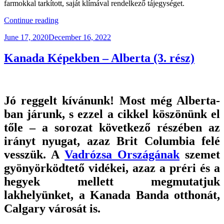
farmokkal tarkított, saját klímával rendelkező tájegységet.
“Kanada
Continue reading
Képekben
Posted
June 17, 2020
December 16, 2022
–
on
Brit
Columbia”
Kanada Képekben – Alberta (3. rész)
Jó reggelt kívánunk! Most még Alberta-
ban járunk, s ezzel a cikkel köszönünk el
tőle – a sorozat következő részében az
irányt nyugat, azaz Brit Columbia felé
vesszük. A
Vadrózsa Országának
szemet
gyönyörködtető vidékei, azaz a préri és a
hegyek mellett megmutatjuk
lakhelyünket, a Kanada Banda otthonát,
Calgary városát is.