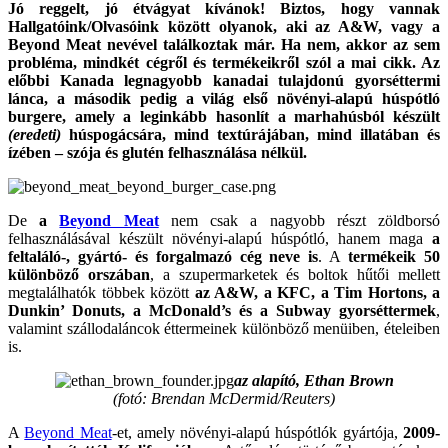
Jó reggelt, jó étvágyat kívánok! Biztos, hogy vannak
Hallgatóink/Olvasóink között olyanok, aki az A&W, vagy a
Beyond Meat nevével találkoztak már. Ha nem, akkor az sem
probléma, mindkét cégről és termékeikről szól a mai cikk. Az
előbbi Kanada legnagyobb kanadai tulajdonú gyorséttermi
lánca, a második pedig a világ első növényi-alapú húspótló
burgere, amely a leginkább hasonlít a marhahúsból készült
(eredeti)
húspogácsára, mind textúrájában, mind illatában és
ízében – szója és glutén felhasználása nélkül.
De
a
Beyond Meat
nem csak a nagyobb részt zöldborsó
felhasználásával készült növényi-alapú húspótló, hanem maga
a
feltaláló-, gyártó- és forgalmazó cég neve is
. A
termékeik 50
különböző orszában
, a szupermarketek és boltok hűtői mellett
megtalálhatók többek között
az A&W, a KFC, a Tim Hortons, a
Dunkin’ Donuts, a McDonald’s és a Subway gyorséttermek
,
valamint szállodaláncok éttermeinek különböző menüiben, ételeiben
is.
az alapító, Ethan Brown
(fotó: Brendan McDermid/Reuters)
A
Beyond Meat
-et, amely
növényi-alapú húspótlók gyártója
,
2009-