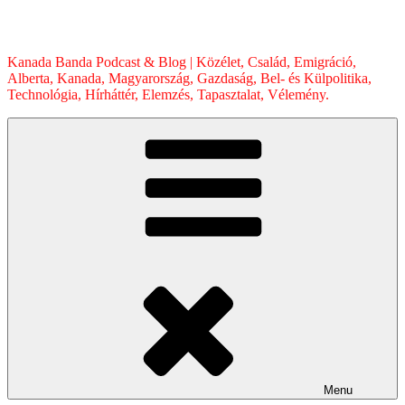
Skip
to
content
Kanada Banda Podcast & Blog | Közélet, Család, Emigráció,
Alberta, Kanada, Magyarország, Gazdaság, Bel- és Külpolitika,
Technológia, Hírháttér, Elemzés, Tapasztalat, Vélemény.
Menu