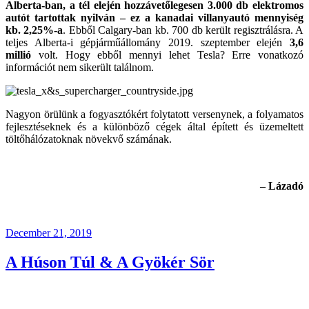
Alberta-ban, a tél elején hozzávetőlegesen 3.000 db elektromos
autót tartottak nyilván – ez a kanadai villanyautó mennyiség
kb. 2,25%-a
. Ebből Calgary-ban kb. 700 db került regisztrálásra. A
teljes Alberta-i gépjárműállomány 2019. szeptember elején
3,6
millió
volt. Hogy ebből mennyi lehet Tesla? Erre vonatkozó
információt nem sikerült találnom.
Nagyon örülünk a fogyasztókért folytatott versenynek, a folyamatos
fejlesztéseknek és a különböző cégek által épített és üzemeltett
töltőhálózatoknak növekvő számának.
– Lázadó
Posted
December 21, 2019
on
A Húson Túl & A Gyökér Sör