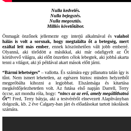
Nulla kedvelés.
Nulla bejegyzés.
Nulla megosztás.
Milliós követőtábor.
Önmagát önzőnek jellemezte egy interjú alkalmával és
valahol
hálás is volt a sorsnak, hogy megtalálta őt a betegség, mert
ezáltal lett más ember
, ennek köszönhetően vált jobb emberré.
Olyanná, aki törődött a másikkal, aki már odafigyelt az Őt
körülvevő világra, aki előtt önzetlen célok lebegtek, aki jobbá akarta
tenni a világot, aki jó példával akart mások előtt járni.
“Bármi lehetséges”
– vallotta. És számára egy pillanatra talán így is
tűnt. Nem ismert lehetetlen, az egészen biztos: minden helyzetből
megpróbálta kihozni a legjobbat. Elszántsága és kitartása
megkérdőjelezhetetlen volt. Az futása első napján Darrell, Terry
öccse, azt mondta róla, hogy:
“nincs az az erő, amely megállíthatná
Őt”
! Fred, Terry bátyja, aki a testvéréről elnevezett Alapítványban
dolgozik, kb. 2 éve Calgary-ban járt és előadásokat tartott iskolások
számára.