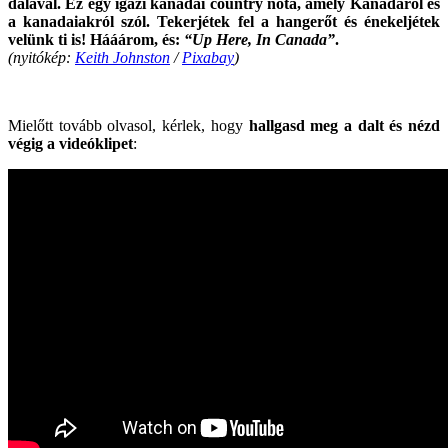
dalával. Ez egy igazi kanadai country nóta, amely Kanadáról és
a kanadaiakról szól. T
ekerjétek fel a hangerőt és énekeljétek
velünk ti is! Hááárom, és:
“Up Here, In Canada”
.
(nyitókép:
Keith Johnston
/
Pixabay
)
.
Mielőtt tovább olvasol, kérlek, hogy
hallgasd meg a dalt és nézd
végig a videóklipet
: