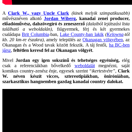
A
Clark W., vagy Uncle Clark
(kinek melyik szimpatikusabb)
művésznéven alkotó
Jordan Wiberg
, kanadai zenei producer,
előadóművész, dalszövegíró és zeneszerző
(dalaiból lejátszási lista
található a weboldalán)
, fiúgyermek, férj és két gyermekes
családapa
Brit Columbia
-ban,
Lake County-ban lakik
(
Kelowna
-tól
kb. 20 km-re északra)
, amely település az
Okanagan völgyében
, az
Okanagan és a Wood tavak között fekszik. A táj festői,
ha BC-ben
jársz
,
feltétlen keresd fel az Okanagan völgyét
.
Mivel
Jordan egy igen sokszínű és tehetséges egyéniség,
elég
csak a referenciákban bővelkedő
weboldalát
megnézni, saját
komikus country-zenész énje, egyesek szerint
“ikertestvére”
,
Clark
W. néven készít vicces,
sztereotipiákban, öniróniában,
szarkasztikus hangnemben gazdag kanadai country dalokat.