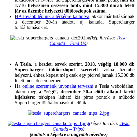
1.716 helyszínen összesen több, mint 15.300 darab felett
jár az üzembe helyezett töltőoszlopok száma
.
HA tovább lépünk a térképre kattintva
, akkor már listázódnak
a december 20-án átadott új kanadai Supercharger
töltőállomások is.
(kép forrása:
Telsa
Canada – Find Us
)
A Tesla
, a kezdeti tervek szerint,
2018. végéig 18.000 db
Supercharger töltőoszlopot szeretett
volna üzembe
helyezni, ehhez képest még csak egy picivel járnak 15.300 db
felett most decemberben.
Ha
online szeretnénk útvonalat tervezni
a Tesla weboldalán,
akkor még
a “régi”, december 20-a előtti állapot kerül
kijelzésre
: térképen látható kis piros pontok a működő
Supercharger töltőállomásokat jelölik.
(képek forrása:
Tesla
Canada – Trips
)
(kattints a képekre a nagyobb nézethez)