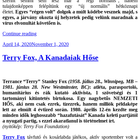
szerint semmi sem lesz már a “régi normális”, hanem
tulajdonképpen felépítünk egy “új normális” hétköznapi
életet.
E
gyes “régen volt” dolgok a múlt ködébe vesznek majd, s
egyes, a járvány okozta új helyzetek pedig velünk maradnak a
vírus elvonultát követően is.
“CoViD-
Continue reading
19
Posted
April 14, 2020
November 1, 2020
Helyzetjelentés
on
#4”
Terry Fox, A Kanadaiak Hőse
Terrance “Terry” Stanley Fox
(1958. július 28., Winnipeg, MB –
1981. június 28. New Westminster, BC)
: atléta, parasportoló,
humanitárius és rák kutató aktivista,
1 szövetségi és 1
tartományi kitüntetés birtokosa. Egy nagybetűs NEMZETI
HŐS, aki nem csak ezrek, tízezrek, hanem milliók példaképe
lett az elmúlt 4 évtized során. 1980. április 12-én kezdte meg
minden idők leghosszabb “hazafutását” Kanada keleti partjától
a nyugati partig, s ezzel akaratlanul is történelmet írt.
(nyitókép: Terry Fox Foundation)
Terry Fox
távfutó és kosárlabda játékos, aktív sportember volt a