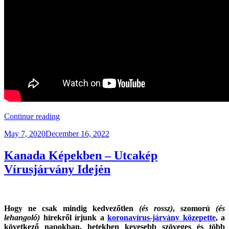
“Kanada
Continue reading
Képekben
Posted
May 7, 2020
December 16, 2022
–
on
Alberta
(3.
Kanada Képekben – Utcakép
rész)”
Vírusjárvány Idején
Hogy ne csak mindig kedvezőtlen
(és rossz)
, szomorú
(és
lehangoló)
hírekről írjunk a
koronavírus-járvány közepette
, a
következő napokban, hetekben kevesebb szöveges és több