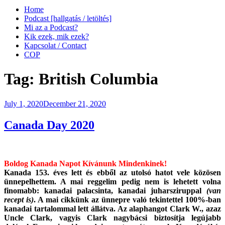
Home
Podcast [hallgatás / letöltés]
Mi az a Podcast?
Kik ezek, mik ezek?
Kapcsolat / Contact
COP
Tag:
British Columbia
Posted
July 1, 2020
December 21, 2020
on
Canada Day 2020
Boldog Kanada Napot Kívánunk Mindenkinek!
Kanada 153. éves lett és ebből az utolsó hatot vele közösen
ünnepelhettem. A mai reggelim pedig nem is lehetett volna
finomabb: kanadai palacsinta, kanadai juharsziruppal
(van
recept is)
. A mai cikkünk az ünnepre való tekintettel 100%-ban
kanadai tartalommal lett állátva. Az alaphangot Clark W., azaz
Uncle Clark, vagyis Clark nagybácsi biztosítja legújabb