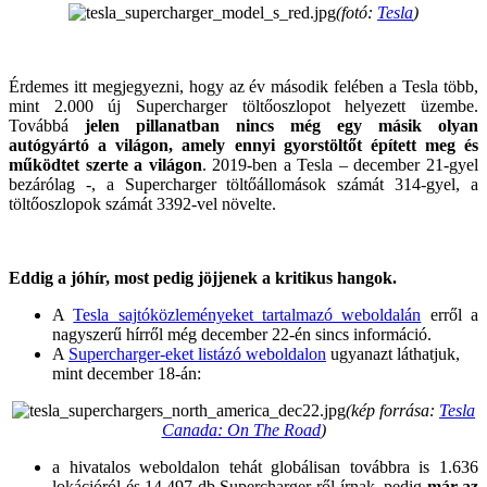
(fotó:
Tesla
)
Érdemes itt megjegyezni, hogy az év második felében a Tesla több,
mint 2.000 új Supercharger töltőoszlopot helyezett üzembe.
Továbbá
jelen pillanatban nincs még egy másik olyan
autógyártó a világon, amely ennyi gyorstöltőt épített meg és
működtet szerte a világon
. 2019-ben a Tesla – december 21-gyel
bezárólag -, a Supercharger töltőállomások számát 314-gyel, a
töltőoszlopok számát 3392-vel növelte.
Eddig a jóhír, most pedig jöjjenek a kritikus hangok.
A
Tesla sajtóközleményeket tartalmazó weboldalán
erről a
nagyszerű hírről még december 22-én sincs információ.
A
Supercharger-eket listázó weboldalon
ugyanazt láthatjuk,
mint december 18-án:
(kép forrása:
Tesla
Canada: On The Road
)
a hivatalos weboldalon tehát globálisan továbbra is 1.636
lokációról és 14.497 db Supercharger-ről írnak, pedig
már az