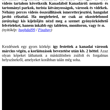
videós tartalom következik Kanadából Kanadáról: nemzeti- és
tartományi parkok, turista látványosságok, városok és vidékek.
Néhány perces videós összeállítások ismeretterjesztési, hangulat
javító célzattal. Ha megteheted, ne csak az okostelefonod
(aránylag)
kis kijelzőjén nézd meg a szemet gyönyörködtető
felvételeket, hanem inkább egy tableten, monitoron, vagy tv-n.
(nyitókép:
hughdal99
/
Pixabay
)
.
Kezdésnek egy gyors körkép:
így festettek a kanadai városok
március végén, a korlátozások bevezetése után kb. 2 héttel
. Azaz
olyan képeket láthatunk a máskülönben zsúfolt és forgalmas
helyszínekről, amelyeket korábban talán még soha.