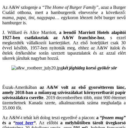
Az A&W szlogenje a
“The Home of Burger Family”
, azaz a Burger
Család otthona, mert a hamburgereik elnevezése a következő:
mama, papa, tini, nagypapa
… egykoron létezett
bébi
burger nevű
hamburger is.
J. Williard és Alice Marriott,
a leendő Marriott Hotels alapítói
1927-ben csatlakoztak az A&W franchise-hoz
, s ezzel
megkezdték vállalkozói karrierjüket. Az első hoteljüket csak 30
évvel később, 1957-ben nyitották meg, ehhez az A&W italok és
ételek értékesítése során szerzett tapasztalatok és az azzal elért
sikerek járultak nagyban hozzá.
két jéghideg korsó gyökér sör
Észak-Amerikában
az A&W volt az első gyorsétterem lánc,
amely 2018-ban a műanyag szívószálakat környezetbarát papír
szívószálakra cserélte
. 2019 decemberében több, mint 900 éttermet
üzemeltetnek Kanada szerte, alkalmazottaik száma meghaladja a
35.000 főt.
Az A&W-t tehát két dolog teszi egyedivé a piacon:
a
“frozen mug”
és a
“
root beer
“
. Az előbbi
a mélyhűtőben tárolt üvegkorsó
(űrtartalma 20 folyékony uncia, azaz
591 ml
)
, helyben fogyasztás