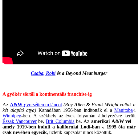
Csaba, Robi
és a Beyond Meat burger
A gyökér sörtől a kontinentális franchise-ig
Az
A&W
gyorsétterem láncot
(Roy
A
llen
&
Frank
W
right voltak a
két alapító atya)
Kanadában 1956-ban indították el a
Manitoba
-i
Winnipeg
-ben. A székhely az évek folyamán áthelyezésre került
Észak-Vancouver
-be,
Brit Columbia
-ba. Az
amerikai A&W-vel –
amely 1919-ben indult a kaliforniai Lodi-ban -, 1995 óta már
csak nevében egyezik
, üzletik kapcsolat nincs közöttük.