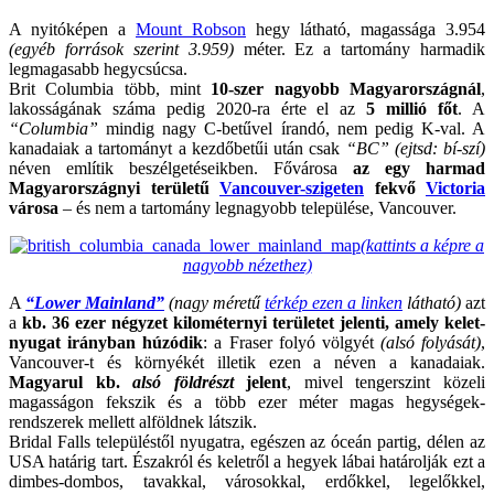
A nyitóképen a
Mount Robson
hegy látható, magassága 3.954
(egyéb források szerint 3.959)
méter. Ez a tartomány harmadik
legmagasabb hegycsúcsa.
Brit Columbia több, mint
10-szer nagyobb Magyarországnál
,
lakosságának száma pedig 2020-ra érte el az
5 millió főt
. A
“Columbia”
mindig nagy C-betűvel írandó, nem pedig K-val. A
kanadaiak a tartományt a kezdőbetűi után csak
“BC”
(ejtsd: bí-szí)
néven említik beszélgetéseikben. Fővárosa
az egy harmad
Magyarországnyi területű
Vancouver-szigeten
fekvő
Victoria
városa
– és nem a tartomány legnagyobb települése, Vancouver.
(kattints a képre a
nagyobb nézethez)
A
“Lower Mainland”
(nagy méretű
térkép ezen a linken
látható)
azt
a
kb. 36 ezer négyzet kilométernyi területet jelenti, amely kelet-
nyugat irányban húzódik
: a Fraser folyó völgyét
(alsó folyását)
,
Vancouver-t és környékét illetik ezen a néven a kanadaiak.
Magyarul kb.
alsó földrészt
jelent
, mivel tengerszint közeli
magasságon fekszik és a több ezer méter magas hegységek-
rendszerek mellett alföldnek látszik.
Bridal Falls településtől nyugatra, egészen az óceán partig, délen az
USA határig tart. Északról és keletről a hegyek lábai határolják ezt a
dimbes-dombos, tavakkal, városokkal, erdőkkel, legelőkkel,