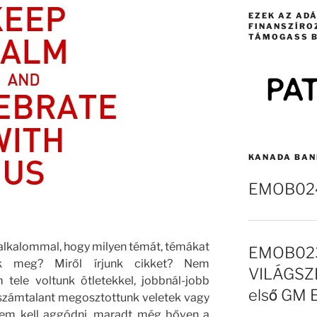
EZEK AZ AD
FINANSZÍRO
TÁMOGASS B
KANADA BAN
EMOB024 
lkalommal, hogy milyen témát, témákat
EMOB023
nk meg? Miről írjunk cikket? Nem
VILÁGSZE
 tele voltunk ötletekkel, jobbnál-jobb
első GM 
számtalant megosztottunk veletek vagy
 nem kell aggódni, maradt még bőven a