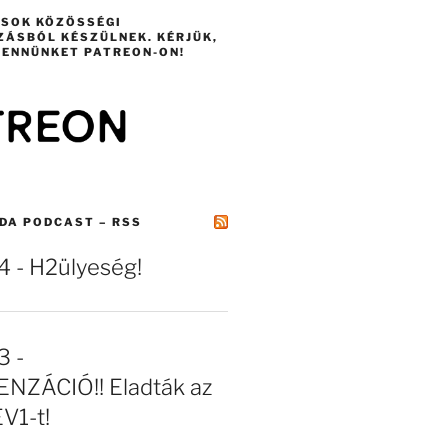
ÁSOK KÖZÖSSÉGI
ZÁSBÓL KÉSZÜLNEK. KÉRJÜK,
ENNÜNKET PATREON-ON!
DA PODCAST – RSS
- H2ülyeség!
 -
NZÁCIÓ!! Eladták az
EV1-t!