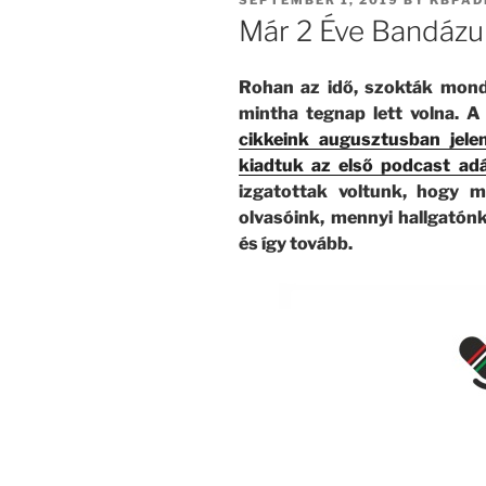
SEPTEMBER 1, 2019
BY
KBPAD
ON
Már 2 Éve Bandázu
Rohan az idő, szokták mond
mintha tegnap lett volna. A
cikkeink augusztusban jel
kiadtuk az első podcast ad
izgatottak voltunk, hogy m
olvasóink, mennyi hallgatónk
és így tovább.