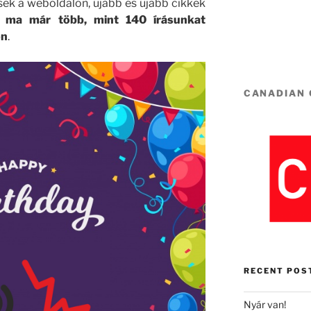
k a weboldalon, újabb és újabb cikkek
s
ma már több, mint 140 írásunkat
on
.
CANADIAN
RECENT POS
Nyár van!