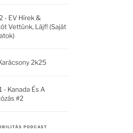
- EV Hírek &
ót Vettünk, Lájf! (Saját
atok)
Karácsony 2k25
- Kanada És A
tózás #2
BILITÁS PODCAST