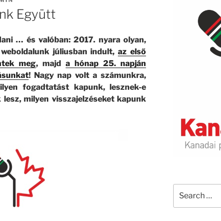
MIN
nk Együtt
ani … és valóban: 2017. nyara olyan,
 weboldalunk júliusban indult,
az első
entek meg
, majd
a hónap 25. napján
ásunkat
! Nagy nap volt a számunkra,
ilyen fogadtatást kapunk, lesznek-e
 lesz, milyen visszajelzéseket kapunk
Search
for: