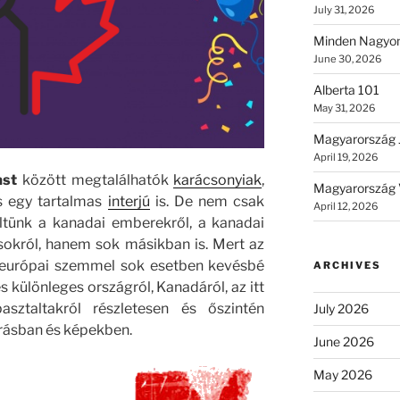
July 31, 2026
Minden Nagyon
June 30, 2026
Alberta 101
May 31, 2026
Magyarország 
April 19, 2026
ast
között megtalálhatók
karácsonyiak
,
Magyarország 
 egy tartalmas
interjú
is. De nem csak
April 12, 2026
tünk a kanadai emberekről, a kanadai
sokról, hanem sok másikban is. Mert az
z európai szemmel sok esetben kevésbé
ARCHIVES
s különleges országról, Kanadáról, az itt
asztaltakról részletesen és őszintén
July 2026
rásban és képekben.
June 2026
May 2026