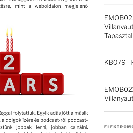
tésre, mint a weboldalon megjelenő
EMOB022 
Villanyaut
Tapasztal
KB079 - 
EMOB021 
Villanyau
ággal folytattuk. Egyik adás jött a másik
 a dolgok ízére és podcast-ról podcast-
ztünk jobbak lenni, jobban csinálni.
ELEKTROMO