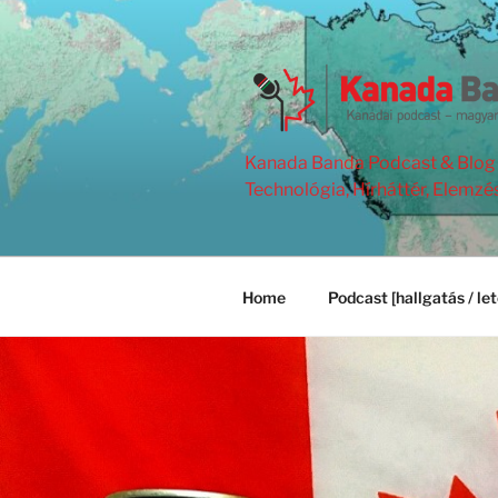
Skip
to
content
Kanada Banda Podcast & Blog | 
Technológia, Hírháttér, Elemzé
Home
Podcast [hallgatás / let