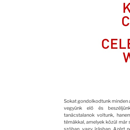
Sokat gondolkodtunk minden a
vegyünk elő és beszéljü
tanácstalanok voltunk, hanem
témákkal, amelyek közül már 
szóban, vagy írásban. Azért