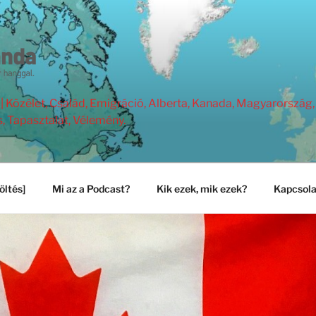
Közélet, Család, Emigráció, Alberta, Kanada, Magyarország, 
s, Tapasztalat, Vélemény.
öltés]
Mi az a Podcast?
Kik ezek, mik ezek?
Kapcsola