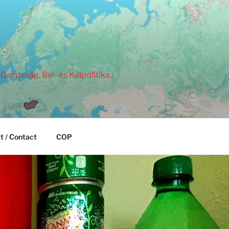
Gazdaság, Bel- és Külpolitika,
t / Contact
COP