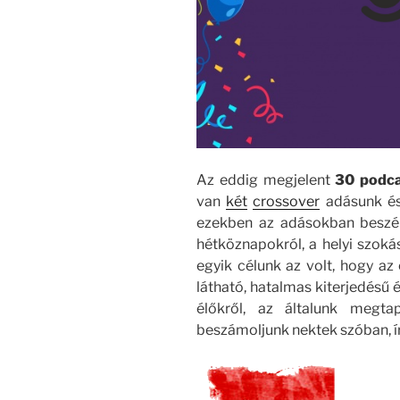
Az eddig megjelent
30 podc
van
két
crossover
adásunk és
ezekben az adásokban beszél
hétköznapokról, a helyi szoká
egyik célunk az volt, hogy a
látható, hatalmas kiterjedésű é
élőkről, az általunk megtap
beszámoljunk nektek szóban, í