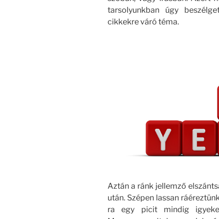
tarsolyunkban úgy beszélge
cikkekre váró téma.
Aztán a ránk jellemző elszánts
után. Szépen lassan ráéreztünk
ra egy picit mindig igyeke