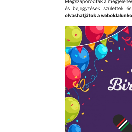
Megszaporodtak a megjelenése
és bejegyzések születtek é
olvashatjátok a weboldalunk