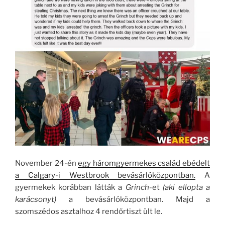
November 24-én
egy háromgyermekes család ebédelt
a Calgary-i Westbrook bevásárlóközpontban.
A
gyermekek korábban látták a
Grinch
-et
(aki ellopta a
karácsonyt)
a bevásárlóközpontban. Majd a
szomszédos asztalhoz 4 rendőrtiszt ült le.