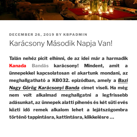
POSTED
DECEMBER 26, 2019
BY
KBPADMIN
ON
Karácsony Második Napja Van!
Talán nehéz picit elhinni, de az idei már a harmadik
Kanada
Bandás
karácsony! Mindent, amit a
ünnepekkel kapcsolatosan el akartunk mondani, az
meghallgatható a KB032. epizódban, amely a
Bazi
Nagy Görög Karácsonyi Banda
címet viseli. Ha még
nem volt alkalmad meghallgatni a legfrissebb
adásunkat
, az ünnepek alatti pihenés és két süti evés
közti idő remek alkalom lehet a lejátszógombra
történő tappintásra, kattintásra, klikkelésre …