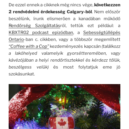
De ezzel ennek a cikknek még nincs vége,
következzen
2 rendvédelmi érdekesség Calgary-ból
. Nem először
beszélünk, írunk elismerően a kanadában működő
Rendőrség Szolgáltatás
ról, tettük ezt például: a
KBXTR02 podcast epizódban
, a
Sebességtúllépés
Ontario
-ban c. cikkben, vagy a többször megemlített
“Coffee with a Cop”
kezdeményezés kapcsán
(találkozz
a lakóhelyed valamelyik gyorsétteremében, vagy
kávézójában a helyi rendőrtisztekkel és kérdezz tőlük,
beszélgess velük)
és most folytatjuk eme jó
szokásunkat.