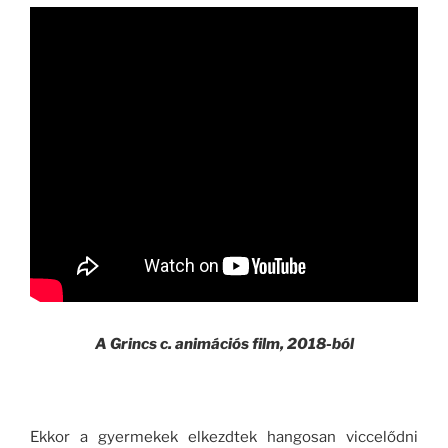
A Grincs c. animációs film, 2018-ból
Ekkor a gyermekek elkezdtek hangosan viccelődni