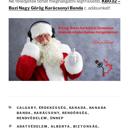
Ne feledjétek tehát meghallgatni legfrissebb,
KB032 –
Bazi Nagy Görög Karácsonyi Banda
c. adásunkat!
CATEGORIES
CALGARY
,
ÉRDEKESSÉG
,
KANADA
,
KANADA
BANDA
,
KARÁCSONY
,
RENDŐRSÉG
,
RENDVÉDELEM
,
ÜNNEP
TAGS
ADATVÉDELEM
,
ALBERTA
,
BIZTONSÁG
,