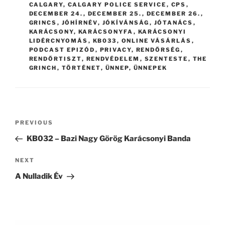
CALGARY
,
CALGARY POLICE SERVICE
,
CPS
,
DECEMBER 24.
,
DECEMBER 25.
,
DECEMBER 26.
,
GRINCS
,
JÓHÍRNÉV
,
JÓKÍVÁNSÁG
,
JÓTANÁCS
,
KARÁCSONY
,
KARÁCSONYFA
,
KARÁCSONYI
LIDÉRCNYOMÁS
,
KB033
,
ONLINE VÁSÁRLÁS
,
PODCAST EPIZÓD
,
PRIVACY
,
RENDŐRSÉG
,
RENDŐRTISZT
,
RENDVÉDELEM
,
SZENTESTE
,
THE
GRINCH
,
TÖRTÉNET
,
ÜNNEP
,
ÜNNEPEK
Post
Previous
PREVIOUS
navigation
Post
KB032 – Bazi Nagy Görög Karácsonyi Banda
Next
NEXT
Post
A Nulladik Év