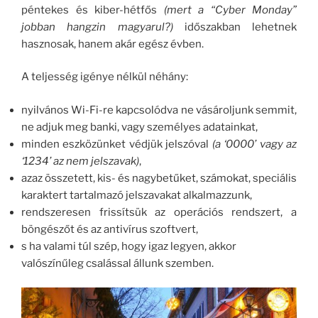
péntekes és kiber-hétfős
(mert a “Cyber Monday”
jobban hangzin magyarul?)
időszakban lehetnek
hasznosak, hanem akár egész évben.
A teljesség igénye nélkül néhány:
nyilvános Wi-Fi-re kapcsolódva ne vásároljunk semmit,
ne adjuk meg banki, vagy személyes adatainkat,
minden eszközünket védjük jelszóval
(a ‘0000’ vagy az
‘1234’ az nem jelszavak)
,
azaz összetett, kis- és nagybetűket, számokat, speciális
karaktert tartalmazó jelszavakat alkalmazzunk,
rendszeresen frissítsük az operációs rendszert, a
böngészőt és az antivírus szoftvert,
s ha valami túl szép, hogy igaz legyen, akkor
valószínűleg csalással állunk szemben.