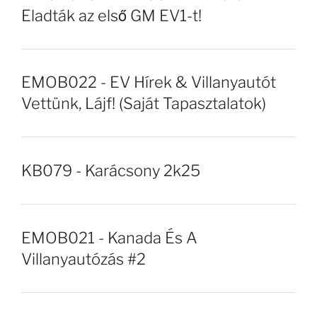
Eladták az első GM EV1-t!
EMOB022 - EV Hírek & Villanyautót
Vettünk, Lájf! (Saját Tapasztalatok)
KB079 - Karácsony 2k25
EMOB021 - Kanada És A
Villanyautózás #2