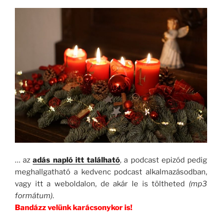
… az
adás napló itt található
, a podcast epizód pedig
meghallgatható a kedvenc podcast alkalmazásodban,
vagy itt a weboldalon, de akár le is töltheted
(mp3
formátum)
.
Bandázz velünk karácsonykor is!