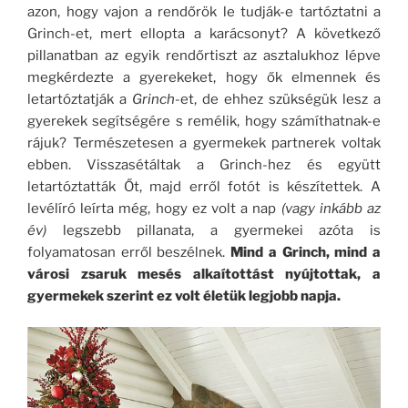
azon, hogy vajon a rendőrök le tudják-e tartóztatni a
Grinch-et, mert ellopta a karácsonyt? A következő
pillanatban az egyik rendőrtiszt az asztalukhoz lépve
megkérdezte a gyerekeket, hogy ők elmennek és
letartóztatják a
Grinch
-et, de ehhez szükségük lesz a
gyerekek segítségére s remélik, hogy számíthatnak-e
rájuk? Természetesen a gyermekek partnerek voltak
ebben. Visszasétáltak a Grinch-hez és együtt
letartóztatták Őt, majd erről fotót is készítettek. A
levélíró leírta még, hogy ez volt a nap
(vagy inkább az
év)
legszebb pillanata, a gyermekei azóta is
folyamatosan erről beszélnek.
Mind a Grinch, mind a
városi zsaruk mesés alkaítottást nyújtottak, a
gyermekek szerint ez volt életük legjobb napja.