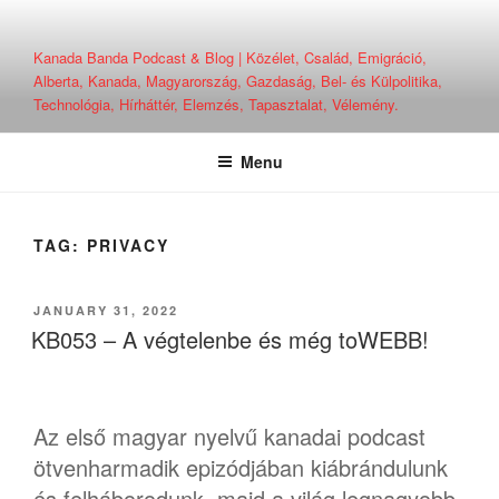
Skip
to
Kanada Banda Podcast & Blog | Közélet, Család, Emigráció,
content
Alberta, Kanada, Magyarország, Gazdaság, Bel- és Külpolitika,
Technológia, Hírháttér, Elemzés, Tapasztalat, Vélemény.
Menu
TAG:
PRIVACY
POSTED
JANUARY 31, 2022
ON
KB053 – A végtelenbe és még toWEBB!
Az első magyar nyelvű kanadai podcast
ötvenharmadik epizódjában kiábrándulunk
és felháborodunk, majd a világ legnagyobb