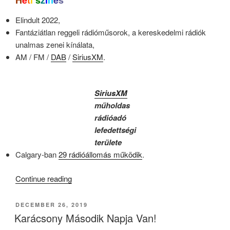
H
e
t
i
s
z
í
n
e
s
Elindult 2022,
Fantáziátlan reggeli rádióműsorok, a kereskedelmi rádiók
unalmas zenei kínálata,
AM / FM /
DAB
/
SiriusXM
.
SiriusXM
műholdas
rádióadó
lefedettségi
területe
Calgary-ban
29 rádióállomás működik
.
“KB053
Continue reading
–
A
POSTED
DECEMBER 26, 2019
ON
végtelenbe
Karácsony Második Napja Van!
és