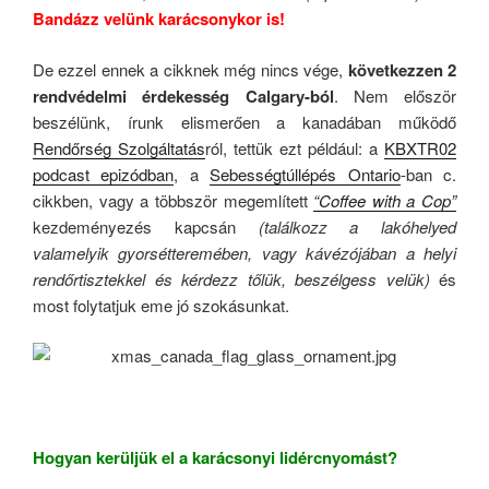
Bandázz velünk karácsonykor is!
De ezzel ennek a cikknek még nincs vége,
következzen 2
rendvédelmi érdekesség Calgary-ból
. Nem először
beszélünk, írunk elismerően a kanadában működő
Rendőrség Szolgáltatás
ról, tettük ezt például: a
KBXTR02
podcast epizódban
, a
Sebességtúllépés Ontario
-ban c.
cikkben, vagy a többször megemlített
“Coffee with a Cop”
kezdeményezés kapcsán
(találkozz a lakóhelyed
valamelyik gyorsétteremében, vagy kávézójában a helyi
rendőrtisztekkel és kérdezz tőlük, beszélgess velük)
és
most folytatjuk eme jó szokásunkat.
Hogyan kerüljük el a karácsonyi lidércnyomást?