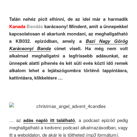
még
toWEBB!”
Talán nehéz picit elhinni, de az idei már a harmadik
Kanada
Bandás
karácsony! Mindent, amit a ünnepekkel
kapcsolatosan el akartunk mondani, az meghallgatható
a KB032. epizódban, amely a
Bazi Nagy Görög
Karácsonyi Banda
címet viseli. Ha még nem volt
alkalmad meghallgatni a legfrissebb adásunkat
, az
ünnepek alatti pihenés és két süti evés közti idő remek
alkalom lehet a lejátszógombra történő tappintásra,
kattintásra, klikkelésre …
… az
adás napló itt található
, a podcast epizód pedig
meghallgatható a kedvenc podcast alkalmazásodban, vagy
itt a weboldalon, de akár le is töltheted
(mp3 formátum)
.