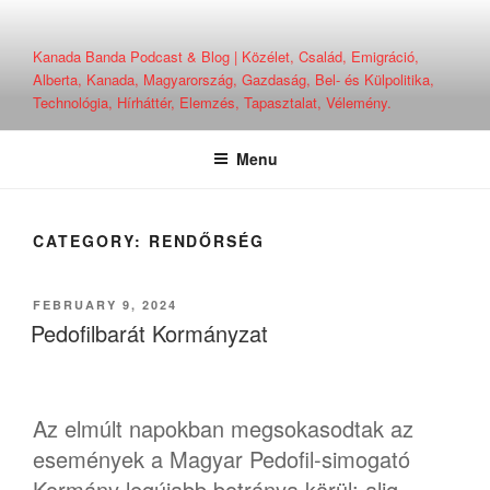
Skip
to
Kanada Banda Podcast & Blog | Közélet, Család, Emigráció,
content
Alberta, Kanada, Magyarország, Gazdaság, Bel- és Külpolitika,
Technológia, Hírháttér, Elemzés, Tapasztalat, Vélemény.
Menu
CATEGORY:
RENDŐRSÉG
POSTED
FEBRUARY 9, 2024
ON
Pedofilbarát Kormányzat
Az elmúlt napokban megsokasodtak az
események a Magyar Pedofil-simogató
Kormány legújabb botránya körül: alig