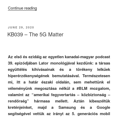
“Nemzeti
Continue reading
Pedofil-
simogató
Párt
POSTED
JUNE 29, 2020
ON
(18+)”
KB039 – The 5G Matter
Az első és ezidáig az egyetlen kanadai-magyar podcast
39. epizódjában Lator monológjával kezdünk: a társas
együttélés kihívásainak és a törékeny lelkűek
hiperérzékenységének bemutatásával. Természetesen
mi, itt a határ északi oldalán, sem mehettünk el
véleményünk megosztása nélkül a #BLM mozgalom,
valamint az “amerikai fegyvertartás – közbiztonság –
rendőrség” hármasa mellett. Aztán kibeszéltük
kreténjeinket, majd a Samsung és a Google
segítségével vettük az irányt az 5. generációs mobil