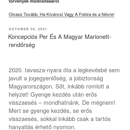
törvények módosításáról
.
Olvass Tovább, Ha Kíváncsi Vagy A Fotóra és a Névre!
POSTED
OCTOBER 30, 2021
ON
Koncepciós Per És A Magyar Marionett-
rendőrség
2020. tavasza-nyara óta a legkevésbé sem
javult a jogegyenlőség, a jobiztonság
Magyarországon. Sőt, inkább romlott a
helyzet! Gyenge kezdés után erős
visszaesés – mondhatnánk. De mégnem!
Mert se gyenge kezdés, se erős
visszaesés, sokkal inkább csak a tartós
hanyatlás érhető nyomon.