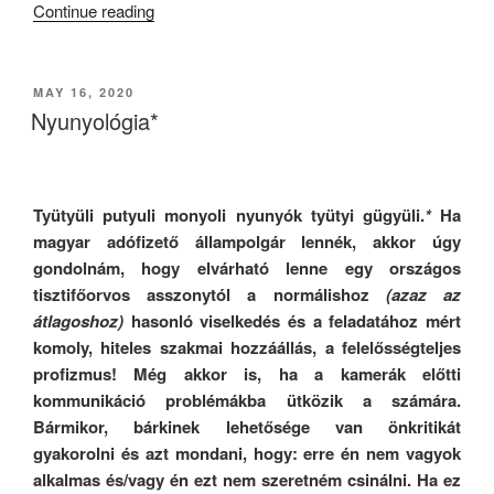
“Mélységes
Continue reading
Döbbenet
–
Második
POSTED
MAY 16, 2020
ON
Felvonás!”
Nyunyológia*
Tyütyüli putyuli monyoli nyunyók tyütyi gügyüli.
*
Ha
magyar adófizető állampolgár lennék, akkor úgy
gondolnám, hogy elvárható lenne
egy országos
tisztifőorvos
asszonytól a
normálishoz
(azaz az
átlagoshoz)
hasonló viselkedés és a feladatához mért
komoly, hiteles szakmai hozzáállás, a felelősségteljes
profizmus! Még akkor is, ha a kamerák előtti
kommunikáció problémákba ütközik a számára.
Bármikor, bárkinek lehetősége van önkritikát
gyakorolni és azt mondani, hogy: erre én nem vagyok
alkalmas és/vagy én ezt nem szeretném csinálni. Ha ez