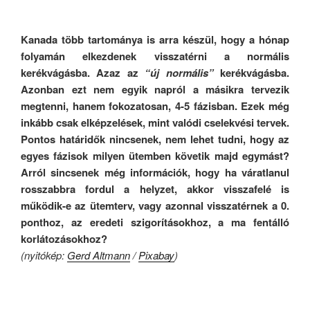
Kanada több tartománya is arra készül, hogy a hónap
folyamán elkezdenek visszatérni a normális
kerékvágásba. Azaz az
“új normális”
kerékvágásba.
Azonban ezt nem egyik napról a másikra tervezik
megtenni, hanem fokozatosan, 4-5 fázisban. Ezek még
inkább csak elképzelések, mint valódi cselekvési tervek.
Pontos határidők nincsenek, nem lehet tudni, hogy az
egyes fázisok milyen ütemben követik majd egymást?
Arról sincsenek még információk, hogy ha váratlanul
rosszabbra fordul a helyzet, akkor visszafelé is
működik-e az ütemterv, vagy azonnal visszatérnek a 0.
ponthoz, az eredeti szigorításokhoz, a ma fentálló
korlátozásokhoz?
(nyitókép:
Gerd Altmann
/
Pixabay
)
.