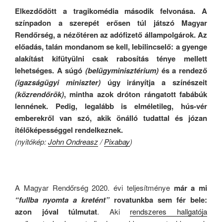
Elkezdődött a tragikomédia második felvonása. A
színpadon a szerepét erősen túl játszó Magyar
Rendőrség, a nézőtéren az adófizető állampolgárok. Az
előadás, talán mondanom se kell, lebilincselő: a gyenge
alakítást kifütyülni csak rabosítás ténye mellett
lehetséges. A súgó
(belügyminisztérium)
és a rendező
(igazságügyi miniszter)
úgy irányítja a színészeit
(közrendőrök)
, mintha azok dróton rángatott fabábúk
lennének. Pedig, legalább is elméletileg, hús-vér
emberekről van szó, akik önálló tudattal és józan
ítélőképességgel rendelkeznek.
(nyitókép:
John Ondreasz
/
Pixabay
)
.
A Magyar Rendőrség 2020. évi teljesítménye
már a mi
“fullba nyomta a kretént”
rovatunkba sem fér bele:
azon jóval túlmutat
. Aki
rendszeres hallgatója