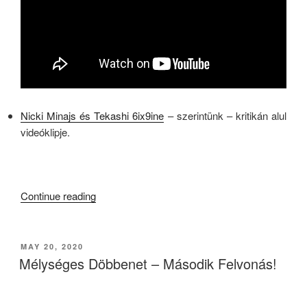
Nicki Minajs és Tekashi 6ix9ine
– szerintünk – kritikán alul
videóklipje.
.
“KB039
Continue reading
–
The
5G
POSTED
MAY 20, 2020
ON
Matter”
Mélységes Döbbenet – Második Felvonás!