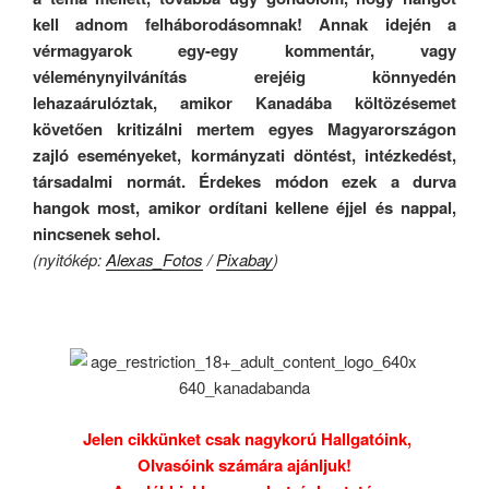
kell adnom felháborodásomnak! Annak idején a
vérmagyarok egy-egy kommentár, vagy
véleménynyilvánítás erejéig könnyedén
lehazaárulóztak, amikor Kanadába költözésemet
követően kritizálni mertem egyes Magyarországon
zajló eseményeket, kormányzati döntést, intézkedést,
társadalmi normát. Érdekes módon ezek a durva
hangok most, amikor ordítani kellene éjjel és nappal,
nincsenek sehol.
(nyitókép:
Alexas_Fotos
/
Pixabay
)
.
.
Jelen cikkünket csak nagykorú Hallgatóink,
Olvasóink számára ajánljuk!