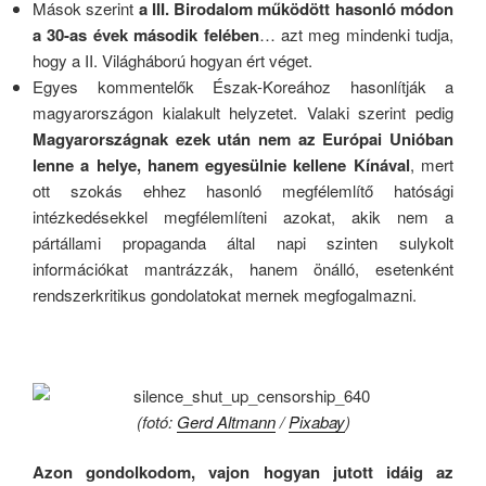
Mások szerint
a III. Birodalom működött hasonló módon
a 30-as évek második felében
… azt meg mindenki tudja,
hogy a II. Világháború hogyan ért véget.
Egyes kommentelők Észak-Koreához hasonlítják a
magyarországon kialakult helyzetet. Valaki szerint pedig
Magyarországnak ezek után nem az Európai Unióban
lenne a helye, hanem egyesülnie kellene Kínával
, mert
ott szokás ehhez hasonló megfélemlítő hatósági
intézkedésekkel megfélemlíteni azokat, akik nem a
pártállami propaganda által napi szinten sulykolt
információkat mantrázzák, hanem önálló, esetenként
rendszerkritikus gondolatokat mernek megfogalmazni.
.
(fotó:
Gerd Altmann
/
Pixabay
)
Azon gondolkodom, vajon hogyan jutott idáig az