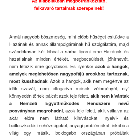
Az alábbiakban megbotránkoztató,
felkavaró tartalmak szerepelnek!
.
Annál nagyobb böszmeség, mint előbb hűséget esküdve a
Hazának és annak állampolgárainak hű szolgálatára, majd
szándékosan két lábbal a sárba tiporni eme Hazának és
hazafiainak minden értékét, megbecsülését, jóhírnevét,
nem létezik eme golyóbison. És ilyenkor
azok a hangok,
amelyek meglehetősen nagypofájú arcokhoz tartoznak,
most kusshadnak
. Azok a hangok, akik nem megértve az
idők szavát, nem elfogadva mások véleményét, oly’
könnyedén törtek pálcát azok feje felett,
akik nem kívántak
a Nemzeti Együttműködés Rendszere nevű
posványban megrohadni
, azok feje felett, akik vállalva az
akár előre nem látható kihívásokat, nyelvi- és
beilleszkedési nehézségeket, anyagi problémákat, inkább a
világ egy másik, boldogabb országában próbáltak