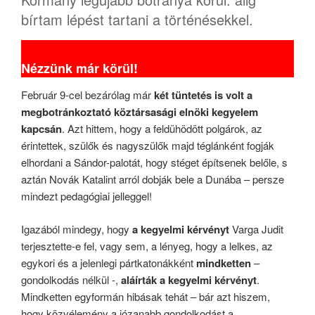
bírtam lépést tartani a történésekkel.
Nézzünk már körül!
Február 9-cel bezárólag már
két tüntetés is volt a
megbotránkoztató köztársasági elnöki kegyelem
kapcsán
. Azt hittem, hogy a feldühödött polgárok, az
érintettek, szülők és nagyszülők majd téglánként fogják
elhordani a Sándor-palotát, hogy stéget építsenek belőle, s
aztán Novák Katalint arról dobják bele a Dunába – persze
mindezt pedagógiai jelleggel!
Igazából mindegy, hogy
a
kegyelmi kérvényt
Varga Judit
terjesztette-e fel, vagy sem, a lényeg, hogy a lelkes, az
egykori és a jelenlegi pártkatonákként
mindketten
–
gondolkodás nélkül -,
aláírták a kegyelmi kérvényt
.
Mindketten egyformán hibásak tehát – bár azt hiszem,
hogy közvélemény a józanabb gondolkodást a