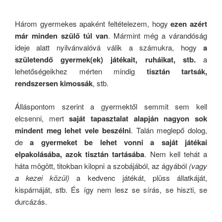
.
Három gyermekes apaként feltételezem, hogy
ezen azért
már minden szülő túl van
. Mármint még a várandóság
ideje alatt nyilvánvalóvá válik a számukra, hogy
a
születendő gyermek(ek) játékait, ruháikat, stb.
a
lehetőségeikhez mérten mindig
tisztán tartsák,
rendszersen kimossák
, stb.
Álláspontom szerint a gyermektől semmit sem kell
elcsenni, mert
saját tapasztalat alapján nagyon sok
mindent meg lehet vele beszélni
. Talán meglepő dolog,
de
a gyermeket be lehet vonni a saját játékai
elpakolásába, azok tisztán tartásába
. Nem kell tehát a
háta mögött, titokban kilopni a szobájából, az ágyából
(vagy
a kezei közül)
a kedvenc játékát, plüss állatkáját,
kispárnáját, stb. És így nem lesz se sírás, se hiszti, se
durcázás.