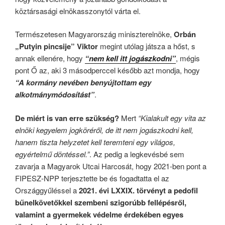
köztársasági elnökasszonytól várta el.
Természetesen Magyarország miniszterelnöke,
Orbán
„Putyin pincsije” Viktor
megint utólag játsza a hőst, s
annak ellenére, hogy
“nem kell itt jogászkodni”
, mégis
pont Ő az, aki 3 másodperccel később azt mondja, hogy
“A kormány nevében benyújtottam egy
alkotmánymódosítást”
.
De miért is van erre szükség?
Mert
“Kialakult egy vita az
elnöki kegyelem jogköréről, de itt nem jogászkodni kell,
hanem tiszta helyzetet kell teremteni egy világos,
egyértelmű döntéssel.”
. Az pedig a legkevésbé sem
zavarja a Magyarok Utcai Harcosát, hogy 2021-ben pont a
FIPESZ-NPP terjesztette be és fogadtatta el az
Országgyűléssel a
2021. évi LXXIX. törvényt a pedofil
bűnelkövetőkkel szembeni szigorúbb fellépésről,
valamint a gyermekek védelme érdekében egyes