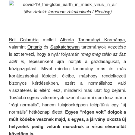
(illusztráció:
fernando zhiminaicela
/
Pixabay
)
.
Brit Columbia
mellett
Alberta
Tartományi Kormánya
,
valamint
Ontario
és
Saskatchewan
tartományok vezetése
is azt tervezi, hogy a nyár folyamán
(meg még talán az ősz
alatt is)
lépésenként újra indítják a gazdaságukat, a
közigazgatást. Mivel minden tartomány más és más
korlátozásokat léptetett életbe, máshogy rendelkezett
bizonyos kérdésekben, ezért a normálishoz való
visszatérés is eltérő lesz, mindenki más utat fog bejárni.
Továbbá egyes vélemények szerint semmi sem lesz már a
“régi normális”, hanem tulajdonképpen felépítünk egy “új
normális” hétköznapi életet.
E
gyes “régen volt” dolgok a
múlt ködébe vesznek majd, s egyes, a járvány okozta új
helyzetek pedig velünk maradnak a vírus elvonultát
követően is.