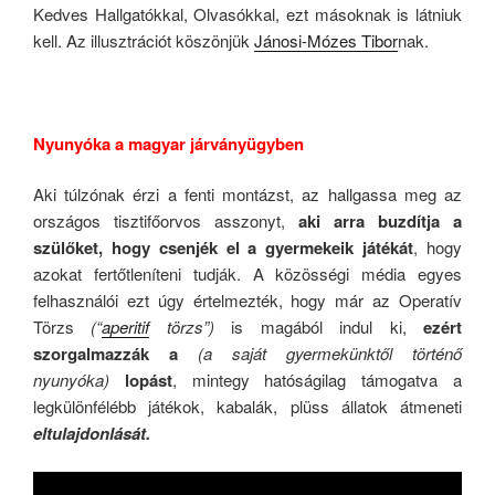
Kedves Hallgatókkal, Olvasókkal, ezt másoknak is látniuk
kell. Az illusztrációt köszönjük
Jánosi-Mózes Tibor
nak.
.
Nyunyóka a magyar járványügyben
Aki túlzónak érzi a fenti montázst, az hallgassa meg az
országos tisztifőorvos asszonyt,
aki arra buzdítja a
szülőket, hogy csenjék el a gyermekeik játékát
, hogy
azokat fertőtleníteni tudják. A közösségi média egyes
felhasználói ezt úgy értelmezték, hogy már az Operatív
Törzs
(“
aperitif
törzs”)
is magából indul ki,
ezért
szorgalmazzák a
(a saját gyermekünktől történő
nyunyóka)
lopást
, mintegy hatóságilag támogatva a
legkülönfélébb játékok, kabalák, plüss állatok átmeneti
eltulajdonlását.