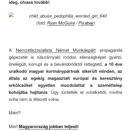
ideg, olvass tovább!
(fotó:
Ryan McGuire
/
Pixabay
)
.
A
Nemzetiszocialista Német Munkáspárt
propaganda
gépezetét is túlszárnyaló módon ellenségképet gyártó,
önelégült, korrupt és a bevándorlóktól rettegtető,
a 10 éve
uralkodó magyar kormánypártnak sikerült minden, az
általa az egekig magasztalt európai és keresztény
erkölcsöket egyetlen mozdulattal a szeméttelep
kohójába hajítania
. Úgy tüntették el mindkettőt, mintha
soha nem is létezett volna.
Miért?
Mert
Magyarország jobban teljesít
!