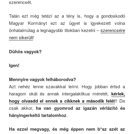
szerencsét.
Talán ezt még tetézi az a tény is, hogy a gondoskodó
Magyar Kormányt ezt az ügyet is igyekezett volna
önhatalmúlag a legnagyobb titokban kezelni –
szerencsére
nem sikerült
!
Dühös vagyok?
Igen!
Mennyire vagyok felháborodva?
Azt nehéz lenne szavakkal leírni. Hogy jobban értsd a
haragom okát és annak intergalaktikus méretét,
kérlek,
hogy olvasdd el ennek a cikknek a második felét
!! De
csak akkor,
ha van gyomrod az igazán vérlázító és
hányingerkeltő tartalomhoz
.
Ha ezzel megvagy, és még éppen nem b*sz szét az