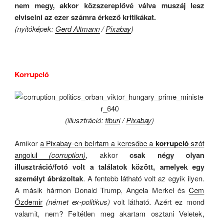
nem megy, akkor közszereplővé válva muszáj lesz
elviselni az ezer számra érkező kritikákat.
(nyitóképek:
Gerd Altmann
/
Pixabay
)
.
Korrupció
(illusztráció:
tiburi
/
Pixabay
)
Amikor
a Pixabay-en beírtam a keresőbe a
korrupció
szót
angolul
(corruption)
, akkor
csak négy olyan
illusztráció/fotó volt a találatok között, amelyek egy
személyt ábrázoltak
. A fentebb látható volt az egyik ilyen.
A másik hármon Donald Trump, Angela Merkel és
Cem
Özdemir
(német ex-politikus)
volt látható. Azért ez mond
valamit, nem? Feltétlen meg akartam osztani Veletek,