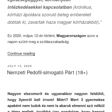
intézkedésekkel kapcsolatban
(krónikus,
kórházi ápolásra szoruló beteg embereket
dobtak ki, zavartak haza magyar kórházakból)
.
“
Ez 2020. május 12-én történt,
Magyarországon
azon a
napon szűnt meg a szólásszabadság.
“Koncepciós
Continue reading
Per
És
POSTED
JULY 12, 2020
ON
A
Nemzeti Pedofil-simogató Párt (18+)
Magyar
Marionett-
rendőrség”
Nagyon elszomorít és ugyanakkor nagyon feldühít,
hogy ilyenről kell írnom! Miért? Mert 3 gyermekes
apaként nem tudok és nem is akarok elmenni szó nélkül
a téma mellett, továbbá úgy gondolom, hogy hangot