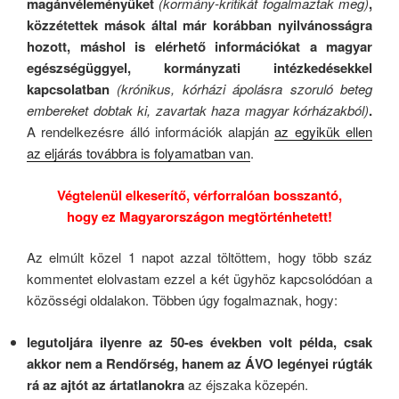
magánvéleményüket
(kormány-kritikát fogalmaztak meg)
,
közzétettek mások által már korábban nyilvánosságra
hozott, máshol is elérhető információkat a magyar
egészségüggyel, kormányzati intézkedésekkel
kapcsolatban
(krónikus, kórházi ápolásra szoruló beteg
embereket dobtak ki, zavartak haza magyar kórházakból)
.
A rendelkezésre álló információk alapján
az egyikük ellen
az eljárás továbbra is folyamatban van
.
Végtelenül elkeserítő, vérforralóan bosszantó,
hogy ez Magyarországon megtörténhetett!
Az elmúlt közel 1 napot azzal töltöttem, hogy több száz
kommentet elolvastam ezzel a két ügyhöz kapcsolódóan a
közösségi oldalakon. Többen úgy fogalmaznak, hogy:
legutoljára ilyenre az 50-es években volt példa, csak
akkor nem a Rendőrség, hanem az ÁVO legényei rúgták
rá az ajtót az ártatlanokra
az éjszaka közepén.