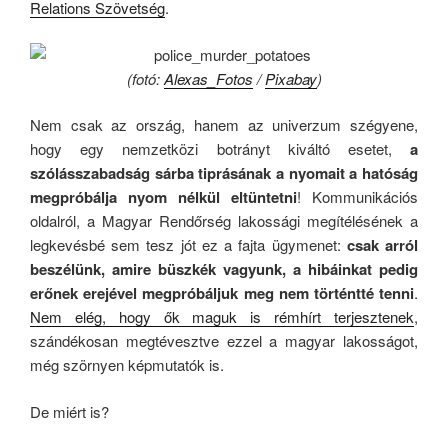
Relations Szövetség
.
(fotó:
Alexas_Fotos
/
Pixabay
)
Nem csak az ország, hanem az univerzum szégyene,
hogy egy nemzetközi botrányt kiváltó esetet,
a
szólásszabadság sárba tiprásának a nyomait a hatóság
megpróbálja nyom nélkül eltüntetni
! Kommunikációs
oldalról, a Magyar Rendőrség lakossági megítélésének a
legkevésbé sem tesz jót ez a fajta ügymenet:
csak arról
beszélünk, amire büszkék vagyunk, a hibáinkat pedig
erőnek erejével megpróbáljuk meg nem történtté tenni
.
Nem elég, hogy ők maguk is rémhírt terjesztenek
,
szándékosan megtévesztve ezzel a magyar lakosságot,
még szörnyen képmutatók is.
De miért is?