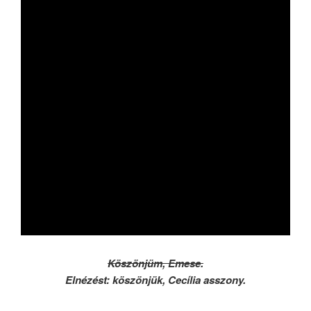
Köszönjüm, Emese.
Elnézést: köszönjük, Cecília asszony.