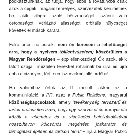
podkasztunknak
, az tudja, hogy ebbe a rovatunkba csak
azok a cégek, magánszemélyek, szervezetek kerülhetnek
be, akik világra szóló böszmeséget, szánni való
ostobaságot, vérlázító aljasságot, orbitális hülyeséget
követtek el mások kárára.
Félre értés ne essék:
nem én keresem a lehetőséget
arra, hogy a nyelvem
(billentyűzetem)
köszörüljem a
Magyar Rendőrségen
– épp ellenkezőleg! Ők azok, akik
tátott szájjal, meztelen fenékkel rohannak be újra és újra
abba a bizonyos, férfi nemiszervekből álló erdőbe!
Ha valamihez értek az IT mellett, akkor az a
kommunikáció, a
PR
, azaz a
P
ublic
R
elations
, magyarul
közönségkapcsolatok
, amely
“tevékenység tervszerű és
tartós erőfeszítés azért, hogy egy szervezet és környezete
között a vélemény és a viselkedés befolyásolásával
hosszútávon kölcsönös megértést, jóakaratot és
támogatást építsen és tartson fenn.”
– írja a
Magyar Public