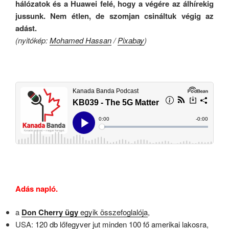
hálózatok és a Huawei felé, hogy a végére az álhírekig
jussunk.
Nem étlen, de szomjan csináltuk végig az
adást.
(nyitókép:
Mohamed Hassan
/
Pixabay
)
.
.
Adás napló.
a
Don Cherry ügy
egyik összefoglalója
,
USA:
120 db lőfegyver jut minden 100 fő amerikai lakosra
,