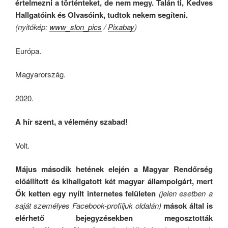
értelmezni a történteket, de nem megy. Talán ti, Kedves
Hallgatóink és Olvasóink, tudtok nekem segíteni.
(nyitókép:
www_slon_pics
/
Pixabay
)
Európa.
Magyarország.
2020.
A hír szent, a vélemény szabad!
Volt.
Május második hetének elején a Magyar Rendőrség
előállított és kihallgatott két magyar állampolgárt, mert
Ők ketten egy nyílt internetes felületen
(jelen esetben a
saját személyes
Facebook-profiljuk oldalán)
mások által is
elérhető bejegyzésekben megosztották