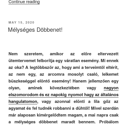
“Nyunyológia*”
Continue reading
POSTED
MAY 15, 2020
ON
Mélységes Döbbenet!
Nem szeretem, amikor az előre eltervezett
ütemtervemet felborítja egy váratlan esemény. Mi ennek
az oka? A legtöbbször az, hogy ami a terveimtől eltérít,
az nem egy, az arcomra mosolyt csaló, lelkemet
büszkeséggel elöntő esemény! Hanem jellemzően egy
olyan, aminek kövezkeztében vagy
nagyon
elszomorodom és ez napokig nyomot hagy az általános
hangulatomon
, vagy azonnal elönti a lila gőz az
agyamat és fel tudnék robbanni a dühtől! Mivel szerdán
már alaposan kimérgelődtem magam, a mai napra csak
a mélységes döbbenet maradt bennem. Próbálom