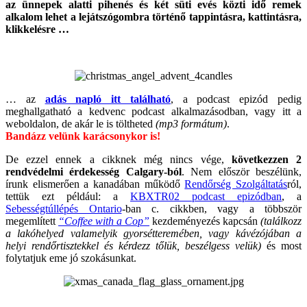
az ünnepek alatti pihenés és két süti evés közti idő remek
alkalom lehet a lejátszógombra történő tappintásra, kattintásra,
klikkelésre …
… az
adás napló itt található
, a podcast epizód pedig
meghallgatható a kedvenc podcast alkalmazásodban, vagy itt a
weboldalon, de akár le is töltheted
(mp3 formátum)
.
Bandázz velünk karácsonykor is!
De ezzel ennek a cikknek még nincs vége,
következzen 2
rendvédelmi érdekesség Calgary-ból
. Nem először beszélünk,
írunk elismerően a kanadában működő
Rendőrség Szolgáltatás
ról,
tettük ezt például: a
KBXTR02 podcast epizódban
, a
Sebességtúllépés Ontario
-ban c. cikkben, vagy a többször
megemlített
“Coffee with a Cop”
kezdeményezés kapcsán
(találkozz
a lakóhelyed valamelyik gyorsétteremében, vagy kávézójában a
helyi rendőrtisztekkel és kérdezz tőlük, beszélgess velük)
és most
folytatjuk eme jó szokásunkat.