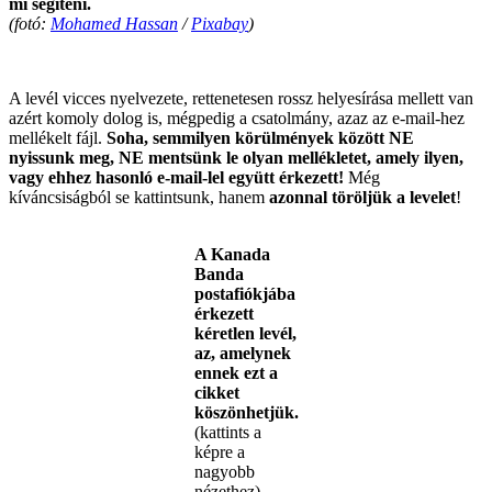
mi segíteni.
(fotó:
Mohamed Hassan
/
Pixabay
)
.
A levél vicces nyelvezete, rettenetesen rossz helyesírása mellett van
azért komoly dolog is, mégpedig a csatolmány, azaz az e-mail-hez
mellékelt fájl.
Soha, semmilyen körülmények között NE
nyissunk meg, NE mentsünk le olyan mellékletet, amely ilyen,
vagy ehhez hasonló e-mail-lel együtt érkezett!
Még
kíváncsiságból se kattintsunk, hanem
azonnal töröljük a levelet
!
A Kanada
Banda
postafiókjába
érkezett
kéretlen levél,
az, amelynek
ennek ezt a
cikket
köszönhetjük.
(kattints a
képre a
nagyobb
nézethez)