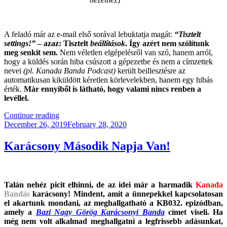
.
A feladó már az e-mail első sorával lebuktatja magát:
“Tisztelt
settings!”
– azaz: Tisztelt
beállítások
. Így azért nem szólítunk
meg senkit sem.
Nem véletlen elgépelésről van szó, hanem arról,
hogy a küldés során hiba csúszott a gépezetbe és nem a címzettek
nevei
(pl. Kanada Banda Podcast)
került beillesztésre az
automatikusan kiküldött kéretlen körlevelekben, hanem egy hibás
érték.
Már ennyiből is látható, hogy valami nincs renben a
levéllel.
“Az
Continue reading
Posted
Év
December 26, 2019
February 28, 2020
on
Leghülyébb
Kéretlen
Karácsony Második Napja Van!
Levele”
Talán nehéz picit elhinni, de az idei már a harmadik
Kanada
Bandás
karácsony! Mindent, amit a ünnepekkel kapcsolatosan
el akartunk mondani, az meghallgatható a KB032. epizódban,
amely a
Bazi Nagy Görög Karácsonyi Banda
címet viseli. Ha
még nem volt alkalmad meghallgatni a legfrissebb adásunkat
,