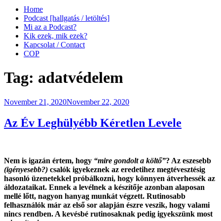
Home
Podcast [hallgatás / letöltés]
Mi az a Podcast?
Kik ezek, mik ezek?
Kapcsolat / Contact
COP
Tag:
adatvédelem
Posted
November 21, 2020
November 22, 2020
on
Az Év Leghülyébb Kéretlen Levele
Nem is igazán értem, hogy
“mire gondolt a költő”
? Az eszesebb
(igényesebb?)
csalók igyekeznek az eredetihez megtévesztésig
hasonló üzenetekkel próbálkozni, hogy könnyen átverhessék az
áldozataikat. Ennek a levélnek a készítője azonban alaposan
mellé lőtt, nagyon hanyag munkát végzett. Rutinosabb
felhasználók már az első sor alapján észre veszik, hogy valami
nincs rendben. A kevésbé rutinosaknak pedig igyekszünk most