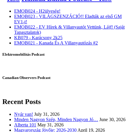
EMOB024 - H2ülyeség!
EMOB023 - VILÁGSZENZÁCIÓ!! Eladták az első GM
EV1-t!
EMOB022 - EV Hírek & Villanyautót Vettünk, Lájf! (Saját
Tapasztalatok)
KB079 - Karácsony 2k25
EMOB021 - Kanada És A Villanyautózás #2
Elektromobilitás Podcast
Canadian Observers Podcast
Recent Posts
Nyár van!
July 31, 2026
Minden Nagyon Szép, Minden Nagyon Jó…
June 30, 2026
Alberta 101
May 31, 2026
Magyarország Jövője: 2026-2030
April 19, 2026