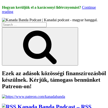
Hogyan kerüljük el a karácsonyi lidércnyomást?
Continue
“Karácsony
reading
Második
Napja
Search
Van!”
for:
Search
Ezek az adások közösségi finanszírozásból
készülnek. Kérjük, támogass bennünket
Patreon-on!
Kanada Banda Podcast – RSS