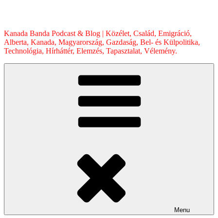
Skip
to
content
Kanada Banda Podcast & Blog | Közélet, Család, Emigráció,
Alberta, Kanada, Magyarország, Gazdaság, Bel- és Külpolitika,
Technológia, Hírháttér, Elemzés, Tapasztalat, Vélemény.
Menu