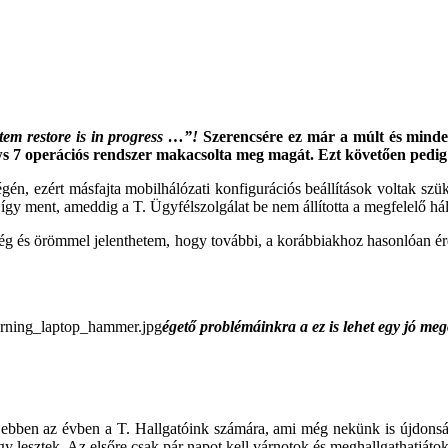
tem restore is in progress …”!
Szerencsére ez már a múlt és minden
s 7 operációs rendszer makacsolta meg magát. Ezt követően pedig 
 végén, ezért másfajta mobilhálózati konfigurációs beállítások voltak
így ment, ameddig a T. Ügyfélszolgálat be nem állította a megfelelő hál
zség és örömmel jelenthetem, hogy további, a korábbiakhoz hasonlóan 
égető problémáinkra a ez is lehet egy jó meg
ebben az évben a T. Hallgatóink számára, ami még nekünk is újdons
így lesztek. Az elsőre csak pár napot kell várnotok és meghallgathatjátok