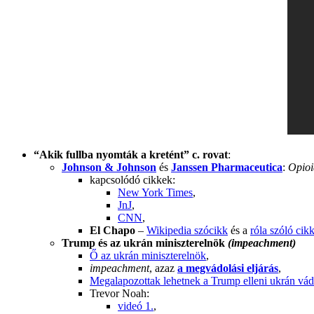
“Akik fullba nyomták a kretént” c. rovat
:
Johnson & Johnson
és
Janssen Pharmaceutica
:
Opioi
kapcsolódó cikkek:
New York Times
,
JnJ
,
CNN
,
El Chapo
–
Wikipedia szócikk
és a
róla szóló cik
Trump és az ukrán miniszterelnök
(impeachment)
Ő az ukrán miniszterelnök
,
impeachment
, azaz
a megvádolási eljárás
,
Megalapozottak lehetnek a Trump elleni ukrán vá
Trevor Noah:
videó 1.
,