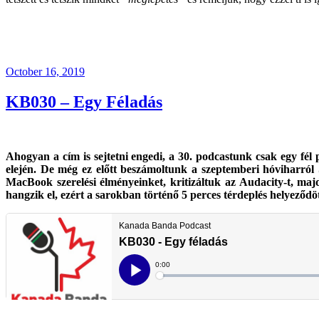
Posted
October 16, 2019
on
KB030 – Egy Féladás
Ahogyan a cím is sejtetni engedi, a 30. podcastunk csak egy fél
elején. De még ez előtt beszámoltunk a szeptemberi hóviharról
MacBook szerelési élményeinket, kritizáltuk az Audacity-t, maj
hangzik el, ezért a sarokban történő 5 perces térdeplés helyeződö