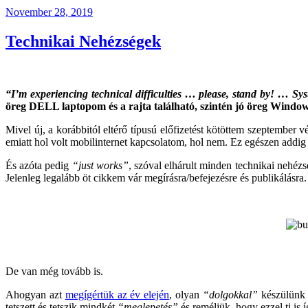
Posted
November 28, 2019
on
Technikai Nehézségek
“I’m experiencing technical difficulties … please, stand by! … Sys
öreg DELL laptopom és a rajta található, szintén jó öreg Window
Mivel új, a korábbitól eltérő típusú előfizetést kötöttem szeptember
emiatt hol volt mobilinternet kapcsolatom, hol nem. Ez egészen addig 
És azóta pedig
“just works”
, szóval elhárult minden technikai nehé
Jelenleg legalább öt cikkem vár megírásra/befejezésre és publikálásra.
De van még tovább is.
Ahogyan azt
megígértük az év elején
, olyan
“dolgokkal”
készülünk 
tetszett és tetszik mindkét
“meglepetés”
és reméljük, hogy ezzel ti is 