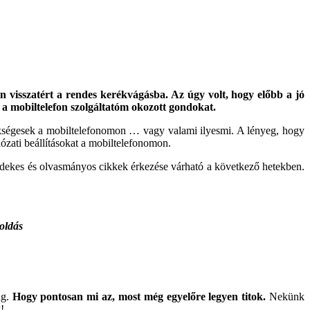
 visszatért a rendes kerékvágásba. Az úgy volt, hogy előbb a jó
a mobiltelefon szolgáltatóm okozott gondokat.
 szükségesek a mobiltelefonomon … vagy valami ilyesmi. A lényeg, hogy
ózati beállításokat a mobiltelefonomon.
érdekes és olvasmányos cikkek érkezése várható a következő hetekben.
oldás
ág.
Hogy pontosan mi az, most még egyelőre legyen titok.
Nekünk
!