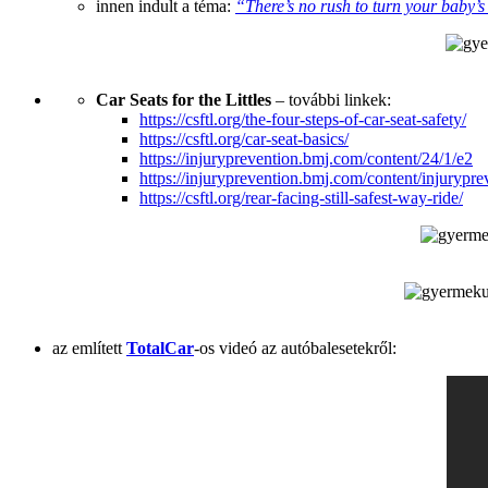
innen indult a téma:
“There’s no rush to turn your baby’s
Car Seats for the Littles
– további linkek:
https://csftl.org/the-four-steps-of-car-seat-safety/
https://csftl.org/car-seat-basics/
https://injuryprevention.bmj.com/content/24/1/e2
https://injuryprevention.bmj.com/content/injuryprev
https://csftl.org/rear-facing-still-safest-way-ride/
az említett
TotalCar
-os videó az autóbalesetekről: