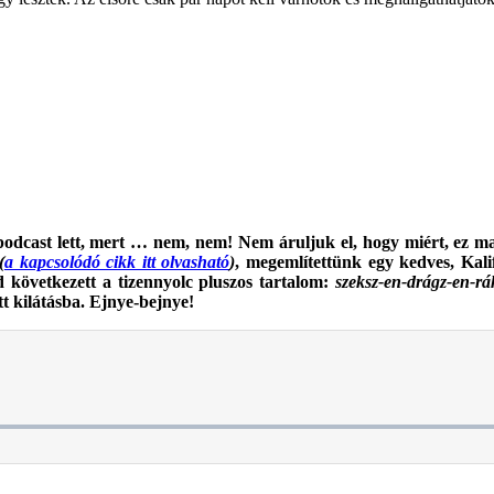
 podcast lett, mert … nem, nem! Nem áruljuk el, hogy miért, ez m
(
a kapcsolódó cikk itt olvasható
)
, megemlítettünk egy kedves, Kali
d következett a tizennyolc pluszos tartalom:
szeksz-en-drágz-en-rák
tt kilátásba. Ejnye-bejnye!