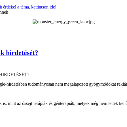
it érdekel a téma, kattintson ide
!
ennek!
k hirdetését?
HIRDETÉSÉT?
 Google-hirdetésben tudományosan nem megalapozott gyógymódokat reklá
ápiák is, mint az őssejt-terápiák és génterápiák, melyek még nem lettek ke