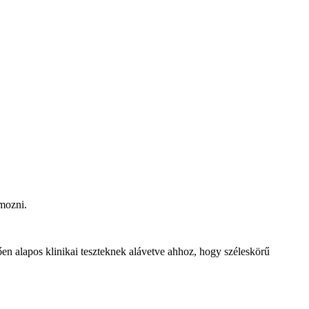
mozni.
llően alapos klinikai teszteknek alávetve ahhoz, hogy széleskörű