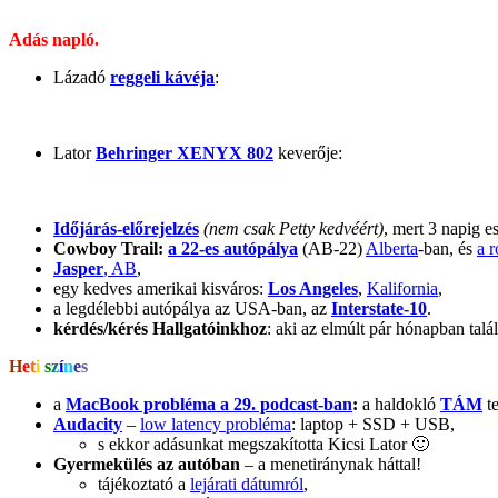
Adás napló.
Lázadó
reggeli kávéja
:
Lator
Behringer XENYX 802
keverője:
Időjárás-előrejelzés
(nem csak Petty kedvéért)
, mert 3 napig es
Cowboy Trail:
a 22-es autópálya
(AB-22)
Alberta
-ban, és
a 
Jasper
, AB
,
egy kedves amerikai kisváros:
Los Angeles
,
Kalifornia
,
a legdélebbi autópálya az USA-ban, az
Interstate-10
.
kérdés/kérés Hallgatóinkhoz
: aki az elmúlt pár hónapban tal
H
e
t
i
s
z
í
n
e
s
a
MacBook probléma a 29. podcast-ban
:
a haldokló
TÁM
te
Audacity
–
low latency probléma
: laptop + SSD + USB,
s ekkor adásunkat megszakította Kicsi Lator 🙂
Gyermekülés az autóban
– a menetiránynak háttal!
tájékoztató a
lejárati dátumról
,