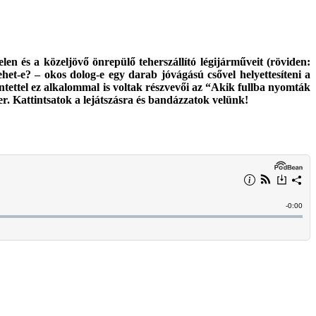
en és a közeljövő önrepülő teherszállító légijárműveit (röviden:
t-e? – okos dolog-e egy darab jóvágású csővel helyettesíteni a
intettel ez alkalommal is voltak részvevői az “Akik fullba nyomták
r. Kattintsatok a lejátszásra és bandázzatok velünk!