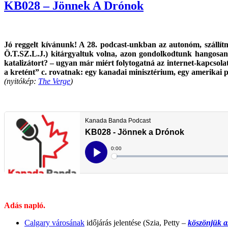
bizonytalan
KB028 – Jönnek A Drónok
gyógymódok
hirdetését?”
Jó reggelt kívánunk! A 28. podcast-unkban az autonóm, szállítmá
Ö.T.SZ.L.J.) kitárgyaltuk volna, azon gondolkodtunk hangosan,
katalizátort? – ugyan már miért folytogatná az internet-kapcsolat
a kretént” c. rovatnak: egy kanadai minisztérium, egy amerikai p
(nyitókép:
The Verge
)
Adás napló.
Calgary városának
időjárás jelentése (Szia, Petty –
köszönjük az