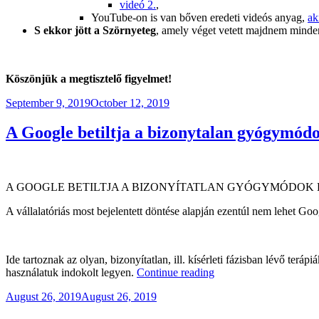
videó 2.
,
YouTube-on is van bőven eredeti videós anyag,
ak
S ekkor jött a Szörnyeteg
, amely véget vetett majdnem mind
Köszönjük a megtisztelő figyelmet!
Posted
September 9, 2019
October 12, 2019
on
A Google betiltja a bizonytalan gyógymódo
A GOOGLE BETILTJA A BIZONYÍTATLAN GYÓGYMÓDOK 
A vállalatóriás most bejelentett döntése alapján ezentúl nem lehet
Ide tartoznak az olyan, bizonyítatlan, ill. kísérleti fázisban lévő ter
“A
használatuk indokolt legyen.
Continue reading
Google
Posted
August 26, 2019
August 26, 2019
betiltja
on
a