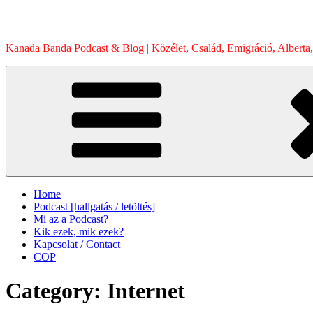
Skip
to
content
Kanada Banda Podcast & Blog | Közélet, Család, Emigráció, Alberta,
Home
Podcast [hallgatás / letöltés]
Mi az a Podcast?
Kik ezek, mik ezek?
Kapcsolat / Contact
COP
Category:
Internet