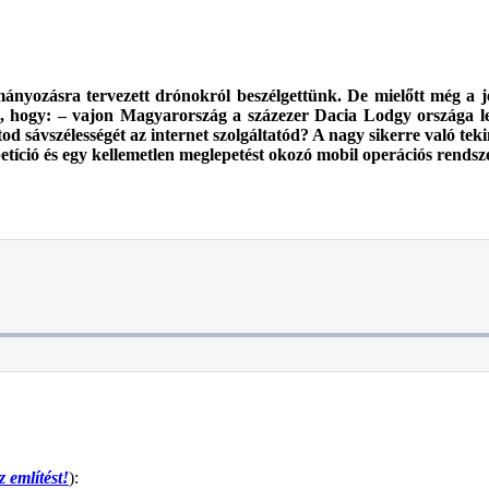
nyozásra tervezett drónokról beszélgettünk. De mielőtt még a jel
 hogy: – vajon Magyarország a százezer Dacia Lodgy országa lehe
od sávszélességét az internet szolgáltatód? A nagy sikerre való tek
etíció és egy kellemetlen meglepetést okozó mobil operációs rendsze
 említést!
):