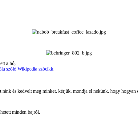
ett a hó,
róla szóló Wikipedia szócikk
,
ált ránk és kedvelt meg minket, kérjük, mondja el nekünk, hogy hogyan é
hetett minden bajról,