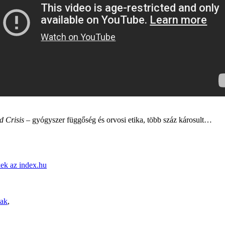
d Crisis
– gyógyszer függőség és orvosi etika, több száz károsult…
kek az index.hu
dak
,