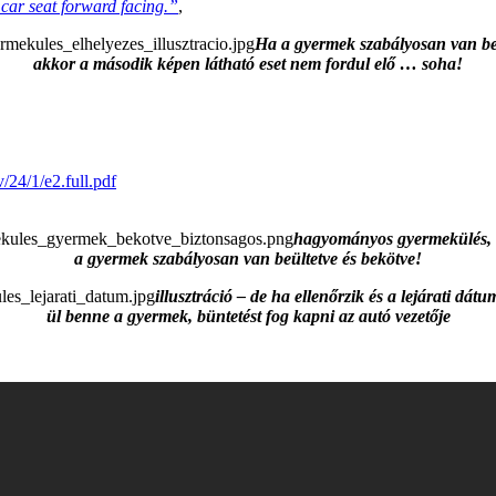
 car seat forward facing.”
,
Ha a gyermek szabályosan van be
akkor a második képen látható eset nem fordul elő … soha!
/24/1/e2.full.pdf
hagyományos gyermekülés,
a gyermek szabályosan van beültetve és bekötve!
illusztráció – de ha ellenőrzik és a lejárati dát
ül benne a gyermek, büntetést fog kapni az autó vezetője