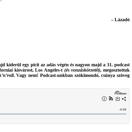
– Lázadó
ajd kiderül egy picit az adás végén és nagyon majd a 31. podcast
forniai kisvárost, Los Angeles-t
(és vonzáskörzetét)
, megosztottuk
’n’roll
. Vagy nem! Podcast-unkban szókimondó, csúnya szöveg