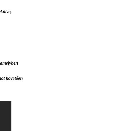
kötve,
 amelyben
umot követően