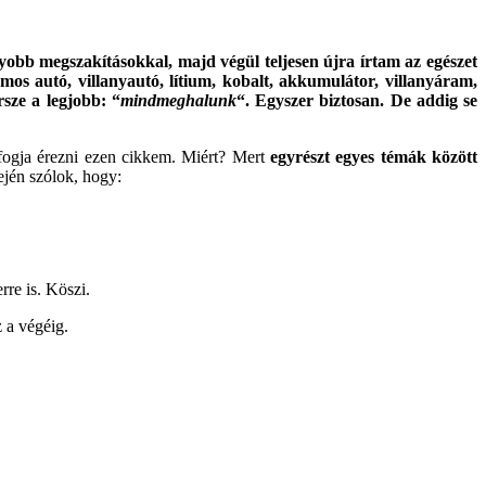
obb megszakításokkal, majd végül teljesen újra írtam az egészet
os autó, villanyautó, lítium, kobalt, akkumulátor, villanyáram,
rsze a legjobb: “
mindmeghalunk
“. Egyszer biztosan. De addig se
 fogja érezni ezen cikkem. Miért? Mert
egyrészt egyes témák között
jén szólok, hogy:
rre is. Köszi.
 a végéig.