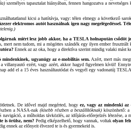
la)
személyes tapasztalat hiányában, fennen hangozatva a nevetséges ka
asználhatatlanul kicsi a hatótávja, vagy: télen elmegy a következő sar
zezer elektromos autót használnak igen nagy megelégedéssel. Téle
telenig.)
gárnak miért lesz jobb akkor, ha a TESLA holnapután csődöt jel
, mert nem tudom, mi a mögöttes szándék egy ilyen ember frusztrált 
autóra?
Ennek az az oka, hogy a direktíva szerint mindig valaki mást kel
ló mindenkinek, ugyanúgy az e-mobilitás sem.
Azért, mert más meg
a villanyautó ezért, vagy azért, akkor hagyd figyelmen kívül! Ennyi
ap add el a 15 éves használtautódat és vegyél egy vadonatúj TESLA-t
ó ötletnek. De idővel majd megérted, hogy
ez, vagy az mindenki az é
b részben a NASA-nak
(kisebb részben a beszállítóknak)
köszönhető: a 
 navigáció, a műholdas távközlés, az időjárás-előrejelzés létezése, a
e is örülsz, nem?
Pedig elképzelhető, hogy vannak, voltak
olyan fe
dig ennek az előnyeit élvezed te is és gyermekeid is.