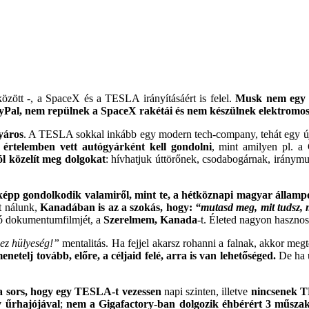
özött -, a SpaceX és a TESLA irányításáért is felel.
Musk nem egy h
PayPal, nem repülnek a SpaceX rakétái és nem készülnek elektrom
yáros
. A TESLA sokkal inkább egy modern tech-company, tehát egy új
értelemben vett autógyárként kell gondolni
, mint amilyen pl. 
ól közelít meg dolgokat
: hívhatjuk úttörőnek, csodabogárnak, iránym
épp gondolkodik valamiről, mint te, a hétköznapi magyar állampol
tt nálunk,
Kanadában is az a szokás, hogy:
“mutasd meg, mit tudsz,
ló dokumentumfilmjét, a
Szerelmem, Kanada
-t. Életed nagyon hasznos
 ez hülyeség!”
mentalitás. Ha fejjel akarsz rohanni a falnak, akkor m
netelj tovább, előre, a céljaid felé, arra is van lehetőséged.
De ha ú
a sors, hogy egy TESLA-t vezessen
napi szinten, illetve
nincsenek T
 űrhajójával
;
nem a Gigafactory-ban dolgozik éhbérért 3 műsza