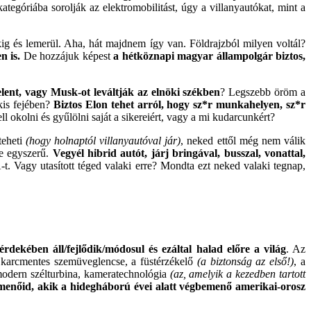
tegóriába sorolják az elektromobilitást, úgy a villanyautókat, mint a
okig és lemerül. Aha, hát majdnem így van. Földrajzból milyen voltál?
n is.
De hozzájuk képest
a hétköznapi magyar állampolgár biztos,
ent, vagy Musk-ot leváltják az elnöki székben
? Legszebb öröm a
kis fejében?
Biztos Elon tehet arról, hogy sz*r munkahelyen, sz*r
l okolni és gyűlölni saját a sikereiért, vagy a mi kudarcunkért?
teheti
(hogy holnaptól villanyautóval jár)
, neked ettől még nem válik
re egyszerű.
Vegyél hibrid autót, járj bringával, busszal, vonattal,
. Vagy utasított téged valaki erre? Mondta ezt neked valaki tegnap,
rdekében áll/fejlődik/módosul és ezáltal halad előre a világ
. Az
karcmentes szemüveglencse, a füstérzékelő
(a biztonság az első!)
, a
 modern szélturbina, kameratechnológia
(az, amelyik a kezedben tartott
lmenőid, akik a hidegháború évei alatt végbemenő amerikai-orosz