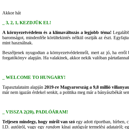
Akkor hát
_ 3, 2, 1, KEZDJÜK EL!
A környezetvédelem és a klímaváltozás a legjobb téma!
Legalább 
baromságot, mindenféle körültekintés nélkül osztják az észt. Egyfajt
mint használnak.
Beszéljenek nyugodtan a környezetvédelemről, mert az jó, ha erről
forgatókönyv alapján. Ha valakinek, akkor nekik valóban pártatlannak
_ WELCOME TO HUNGARY!
Tapasztalataim alapján
2019-re Magyarország a 9,8 millió villanyau
már nem igazán érdekel senkit, a politika meg már a bányászbékát sem. 
_ VISSZA 2(20), PADLÓÁRAM!
Teljesen mindegy, hogy miről van szó
egy adott riportban, hírben, 
I.D. autóiról, vagy egy
random
kínai autógyár termelési adatairól; eg