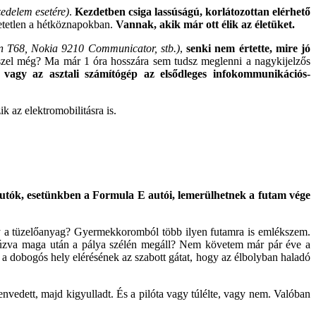
zedelem esetére)
.
Kezdetben csiga lassúságú, korlátozottan elérhető
etetlen a hétköznapokban.
Vannak, akik már ott élik az életüket.
on T68, Nokia 9210 Communicator, stb.)
,
senki nem értette, mire jó
szel még? Ma már 1 óra hosszára sem tudsz meglenni a nagykijelzős
vagy az asztali számítógép az elsődleges infokommunikációs-
 az elektromobilitásra is.
autók, esetünkben a Formula E autói, lemerülhetnek a futam vége
y a tüzelőanyag? Gyermekkoromból több ilyen futamra is emlékszem.
 húzva maga után a pálya szélén megáll? Nem követem már pár éve a
a dobogós hely elérésének az szabott gátat, hogy az élbolyban haladó
envedett, majd kigyulladt. És a pilóta vagy túlélte, vagy nem. Valóban