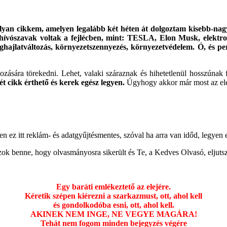
olyan cikkem, amelyen legalább két héten át dolgoztam kisebb-nagy
hívószavak voltak a fejlécben, mint: TESLA, Elon Musk, elektrom
éghajlatváltozás, környezetszennyezés, környezetvédelem. Ó, és pe
zására törekedni. Lehet, valaki száraznak és hihetetlenül hosszúnak
t cikk érthető és kerek egész legyen.
Úgyhogy akkor már most az ele
ez itt reklám- és adatgyűjtésmentes, szóval ha arra van időd, legyen e
zok benne, hogy olvasmányosra sikerült és Te, a Kedves Olvasó, eljutsz
Egy baráti emlékeztető az elejére.
Kéretik szépen kiérezni a szarkazmust, ott, ahol kell
és gondolkodóba esni, ott, ahol kell.
AKINEK NEM INGE, NE VEGYE MAGÁRA!
Tehát nem fogom
minden bejegyzés végére