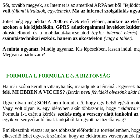
Sőt, tovább megyek, az Internet is az amerikai ARPAnet-ből “fejlődött
volt
(állami hivatalok, egyetemek)
.
Ma az internet szolgáltatás ugy
Jöhet még egy példa? A 2000-es évek első felében,
amikor az első 
azokon a kis kijelzőkön, GPRS adatforgalmmal leveleket külde
okostelefonod és a mobiladat-kapcsolatod
(gy.k.: internet elérés)
n
számítástechnikai eszköz, hanem az okostelefon
(vagy a tablet)
.
A minta ugyanaz.
Mindig ugyanaz. Kis lépésekben, lassan indul, maj
Megvan a párhuzam?
_ FORMULA 1, FORMULA E és A BIZTONSÁG
Ha már szóba került a villanyhajtás, maradjunk a témánál. Egyesek
felé.
MI EBBEN A VICCES?
(István nevű felvidéki olvasónk akár í
Ugye olyan még SOHA nem fordult elő, hogy egy belső égésű motor
Vagy volt olyan is, egy idényben akár többször is, hogy
“eldurran
Formula 1-t, ezért a kérdés:
szokás még a verseny alatt tankolni az
egyik versenyző autójának tankjából kifogyott az tüzelőanyag?
Emlékezzünk vissza: sajnos többször előfordult a történelemben, hogy 
elkeserítő lehet egyesek számára, hogy az elektromos versenyautók fu