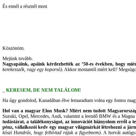
És ennél a résznél most
Köszönöm.
Mejünk tovább.
Nagyapáink, apáink kérdezhették az ’50-es években, hogy miér
kerekesszék, vagy egy koporsó)
. Akkor mostantól miért kell? Megsúg
_ KERESEM, DE NEM TALÁLOM!
Ha úgy gondolod, Kanadában élve lemaradtam volna egy fontos magyar 
Hol van a magyar Elon Musk?
Miért nem tudott Magyarország
Suzuki, Opel, Mercedes, Audi, valamint a leendő BMW és a Magna ö
tudástárat, a találékonyságot, az innovációt hiányolom erről a te
pénz, vállalkozói kedv egy magyar világmárkát létrehozni a jár
köszi Handrás, hogy felhívtad rájuk a figyelmem)
. A horvát autógy