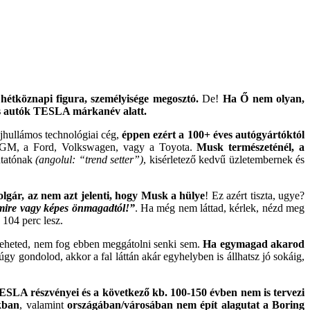
étköznapi figura, személyisége megosztó.
De!
Ha Ő nem olyan,
os autók TESLA márkanév alatt.
hullámos technológiai cég,
éppen ezért a 100+ éves autógyártóktól
a GM, a Ford, Volkswagen, vagy a Toyota.
Musk természeténél, a
utatónak
(angolul: “trend setter”)
, kisérletező kedvű üzletembernek és
gár, az nem azt jelenti, hogy Musk a hülye
! Ez azért tiszta, ugye?
 mire vagy képes önmagadtól!”
. Ha még nem láttad, kérlek, nézd meg
 104 perc lesz.
egteheted, nem fog ebben meggátolni senki sem.
Ha egymagad akarod
gy gondolod, akkor a fal láttán akár egyhelyben is állhatsz jó sokáig,
ESLA részvényei és a következő kb. 100-150 évben nem is tervezi
kban
, valamint
országában/városában nem épít alagutat a Boring