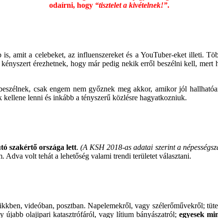
odaírni, hogy
“tisztelet a kivételnek!”
.
is, amit a celebeket, az influenszereket és a YouTuber-eket illeti. Tö
a kényszert érezhetnek, hogy már pedig nekik erről beszélni kell, mert
 beszélnek, csak engem nem győznek meg akkor, amikor jól hallhatóa
 kellene lenni és inkább a tényszerű közlésre hagyatkozniuk.
tó szakértő országa lett
.
(A KSH 2018-as adatai szerint a népességszá
Adva volt tehát a lehetőség valami trendi területet választani.
cikkben, videóban, posztban. Napelemekről, vagy szélerőművekről; tüte
y újabb olajipari katasztrófáról, vagy lítium bányászatról;
egyesek min