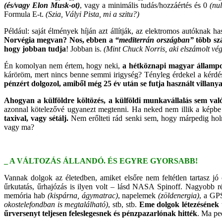
(és/vagy Elon Musk-ot)
, vagy a minimális tudás/hozzáértés és 0
(nul
Formula E-t.
(Szia, Vályi Pista, mi a szitu?)
Például: saját élmények híján azt állítják, az elektromos autóknak h
Norvégia megvan? Nos, ebben a
“mediterrán országban”
több szá
hogy jobban tudja
! Jobban is.
(Mint Chuck Norris, aki elszámolt vég
Én komolyan nem értem, hogy neki,
a hétköznapi magyar állampol
káröröm, mert nincs benne semmi irigység? Tényleg érdekel a kérdés
pénzért dolgozol, amiből még 25 év után se futja használt villany
Ahogyan a külföldre költözés, a külföldi munkavállalás sem va
azonnal kötelezővé ugyanezt megtenni. Ha neked nem illik a képbe 
taxival, vagy sétálj.
Nem erőlteti rád senki sem, hogy márpedig holn
vagy ma?
_ A VÁLTOZÁS ÁLLANDÓ. ÉS EGYRE GYORSABB!
Vannak dolgok az életedben, amiket elsőre nem feltétlen tartasz j
űrkutatás, űrhajózás is ilyen volt – lásd NASA Spinoff. Nagyob
memória hab
(kispárna, ágymatrac)
, napelemek
(zöldenergia)
, a GPS
okostelefondban is megtalálható)
, stb, stb.
Eme dolgok létezésének t
űrversenyt teljesen feleslegesnek és pénzpazarlónak hitték
. Ma pe