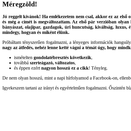
Méregzöld!
Jó reggelt kívánok! Ha emlékezetem nem csal, akkor ez az első 
és még a címét is megváltozattam. Az első pár verzióban olyan 
bányászat, olajipar, gazdagok, úri huncutság, kiváltság, luxus, 
mindegy, hogyan és miként élünk.
Próbáltam tényszerűen fogalmazni, a lényeges információk hangsúlyo
nagy az átfedés, nehéz lenne ketté vágni a témát úgy, hogy mindké
ismételten
gondolatébresztés következik
,
továbbá
szerteágazó, változatos
,
és éppen ezért
nagyon hosszú ez a cikk
! Tényleg.
De nem olyan hosszú, mint a napi hírfolyamod a Facebook-on, ellenben 
Igyekeszem tartani az irányt és egyértelműen fogalmazni. Őszintén bí