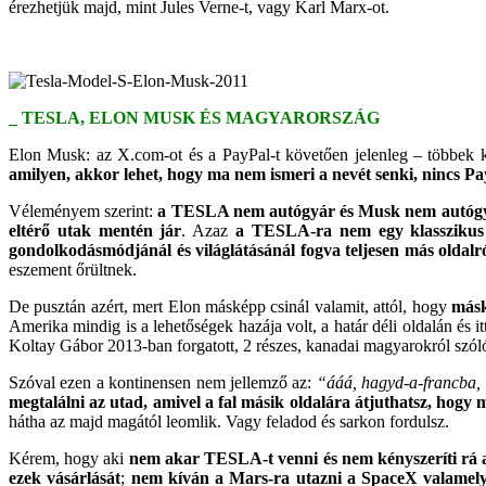
érezhetjük majd, mint Jules Verne-t, vagy Karl Marx-ot.
_ TESLA, ELON MUSK ÉS MAGYARORSZÁG
Elon Musk: az X.com-ot és a PayPal-t követően jelenleg – többek k
amilyen, akkor lehet, hogy ma nem ismeri a nevét senki, nincs 
Véleményem szerint:
a TESLA nem autógyár és Musk nem autóg
eltérő utak mentén jár
. Azaz
a TESLA-ra nem egy klasszikus 
gondolkodásmódjánál és világlátásánál fogva teljesen más oldalr
eszement őrültnek.
De pusztán azért, mert Elon másképp csinál valamit, attól, hogy
másk
Amerika mindig is a lehetőségek hazája volt, a határ déli oldalán és i
Koltay Gábor 2013-ban forgatott, 2 részes, kanadai magyarokról szó
Szóval ezen a kontinensen nem jellemző az:
“ááá, hagyd-a-francba,
megtalálni az utad, amivel a fal másik oldalára átjuthatsz, hogy me
hátha az majd magától leomlik. Vagy feladod és sarkon fordulsz.
Kérem, hogy aki
nem akar TESLA-t venni és nem kényszeríti rá 
ezek vásárlását
;
nem kíván a Mars-ra utazni a SpaceX valamely