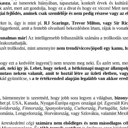
kasza
, az ismeretek hiányában, tapasztalat, konkrét érvek és kultú
sak azért, mert azt gondolja, hogy ez a divat és hogy ez vicces! Mert 
giai fejlődés, aminek csak szemlélője és nem pedig részese vagy az 
kre is, úgy is mint pl.
RJ Scaringe, Trevor Milton, vagy Sir Ri
ggetlenül, amit a fentebb olvasható bekezdésben írtam, rájuk is vonatk
 unalmas már!
Az intelligensebb felhasználók számára a trollkodás sz
órakoztathatják.
szét trollkodni, mint amennyire
nem trendi/vicces/jópofi egy kamu, h
ogy ezt a kedvéért ingyen(!) nem teszem meg neki. És azért sem, mert 
céljait, neki így jó. Lehet, hogy neked, a hétköznapi magyar álla
mutass nekem valamit, amit te hoztál létre az üzleti életben, va
unkád gyümölcse, s
a te értékrended alapján legalább van akkor er
d, bármennyire is szeretnéd, hogy jobb sora legyen a világban,
bizony
lehet pl. USA, Kanada, Nyugat-Európa egyes országai
(pl. Egyesült Ki
 Svédország, Finnország, Spanyolország, Csehország, Portugália, Szlov
 Románia, Lengyelország, Horvátország, vagy Szlovákia, valamint Mexi
 kereskedelmi cég)
számára nem elsődleges és nem másodlagos cél