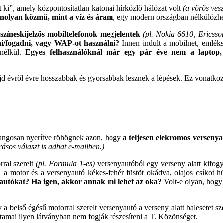
 ki”, amely központosítatlan katonai hírközlő hálózat volt
(a vörös ves
anolyan közmű, mint a víz és áram
, egy modern országban nélkülözh
színeskijelzős mobiltelefonok megjelentek
(pl. Nokia 6610, Ericss
ni/fogadni, vagy WAP-ot használni?
Innen indult a mobilnet, emlék
élkül.
Egyes felhasználóknál már egy pár éve nem a laptop, 
d évről évre hosszabbak és gyorsabbak lesznek a lépések. Ez vonatkozik
 hangosan nyerítve röhögnek azon, hogy
a teljesen elekromos verseny
rásos választ is adhat e-mailben.)
ral szerelt
(pl. Formula 1-es)
versenyautóból egy verseny alatt kifog
”
a motor és a versenyautó kékes-fehér füstöt okádva, olajos csíkot
 autókat? Ha igen, akkor annak mi lehet az oka?
Volt-e olyan, hogy 
a belső égésű motorral szerelt versenyautó a verseny alatt balesetet sz
tamai ilyen látványban nem fogják részesíteni a T. Közönséget.