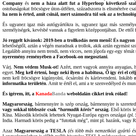
Company
és
nem a háza alatt fut a Hyperloop következő sza
ostobaságokat fröcsögve úton-útfélen, századszorra is elismételve c
ha nem is érted, amit csinál, mert számodra túl sok az a technoló
És ugyanez igaz más autógyártókra is, ugyanez igaz más személye
személyiségek, kevésbé vannak a figyelem középpontjában. De ettől fü
Jó reggelt kívánok: 2019-ben a trollkodás nem menő!
És nagyon
lehetőségtől, aztán a végén maradnak a trollok, akik aztán egymást sz
Legalább annyira nem trendi, nem vicces, nem jópofa egy-egy témát 
nyeremény reményében a Facebook-on megosztani
.
Várj.
Nem védem Musk-ot!
Azért, mert vagyok annyira anyagias, h
egyet.
Meg kell érteni, hogy neki ilyen a habitusa, Ő így éri el 
nem kell fröcsögve kigúnyolni, ócsárolni és kárörvendeni. Inkább
informatika területén
. Amit te értél el, ami a te szenvedélyed és m
És ígérem, itt, a
Kanada
Banda
weboldalán cikket írok rólad!
Magyarország
, bármennyire is szép ország, bármennyire is szerete
vagy sokkal többször csak
“harmadik körös”
ország
. Első körös 
Kína. Második körösök lehetnek Nyugat-Európa egyes országai
(pl.
India. Harmadi körös pedig a “futottak még”, mint pl. hazánk, vagy
Azaz
Magyarország a TESLA
(és több más nemzetközi gyártó és