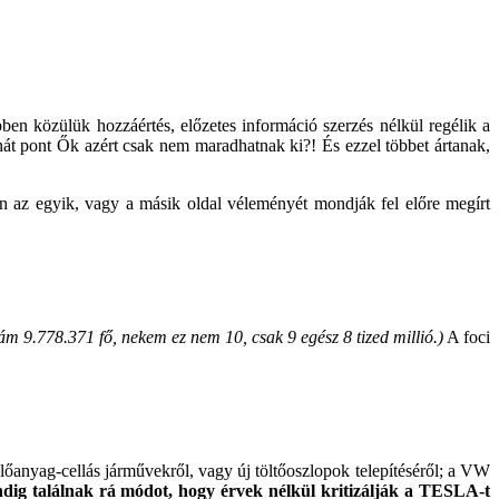
bben közülük hozzáértés, előzetes információ szerzés nélkül regélik a
 hát pont Ők azért csak nem maradhatnak ki?! És ezzel többet ártanak,
n az egyik, vagy a másik oldal véleményét mondják fel előre megírt
m 9.778.371 fő, nekem ez nem 10, csak 9 egész 8 tized millió.)
A foci
lőanyag-cellás járművekről, vagy új töltőoszlopok telepítéséről; a VW
dig találnak rá módot, hogy érvek nélkül kritizálják a TESLA-t