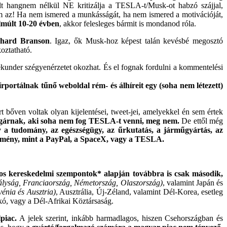
rált hangnem nélkül NE kritizálja a TESLA-t/Musk-ot habzó szájjal,
nem az! Ha nem ismered a munkásságát, ha nem ismered a motivációját,
elmúlt 10-20 évben
, akkor felesleges bármit is mondanod róla.
chard Branson
. Igaz, ők Musk-hoz képest talán kevésbé megosztó
oztatható.
ekunder szégyenérzetet okozhat. És el fognak fordulni a kommentelési
írportálnak tűnő weboldal rém- és álhíreit egy (soha nem létezett)
bőven voltak olyan kijelentései, tweet-jei, amelyekkel én sem értek
mpolgárnak, aki soha nem fog TESLA-t venni, meg nem.
De ettől még
gy a tudomány, az egészségügy, az űrkutatás, a járműgyártás, az
edmény, mint a PayPal, a SpaceX, vagy a TESLA.
os kereskedelmi szempontok* alapján továbbra is csak második,
rályság, Franciaország, Németország, Olaszország)
, valamint Japán és
énia és Ausztria)
, Ausztrália, Új-Zéland, valamint Dél-Korea, esetleg
kó, vagy a Dél-Afrikai Köztársaság.
piac.
A jelek szerint, inkább harmadlagos, hiszen Csehországban és