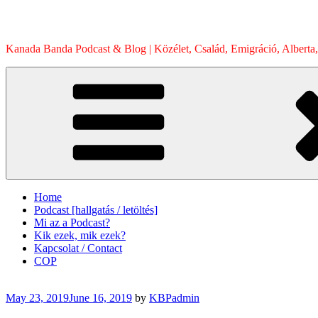
Skip
to
content
Kanada Banda Podcast & Blog | Közélet, Család, Emigráció, Alberta,
Home
Podcast [hallgatás / letöltés]
Mi az a Podcast?
Kik ezek, mik ezek?
Kapcsolat / Contact
COP
Posted
May 23, 2019
June 16, 2019
by
KBPadmin
on