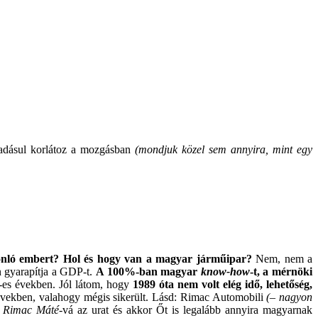
áadásul korlátoz a mozgásban
(mondjuk közel sem annyira, mint egy
onló embert? Hol és hogy van a magyar járműipar?
Nem, nem a
 gyarapítja a GDP-t.
A 100%-ban magyar
know-how
-t, a mérnöki
0-es években. Jól látom, hogy
1989 óta nem volt elég idő, lehetőség,
 években, valahogy mégis sikerült. Lásd: Rimac Automobili
(– nagyon
k
Rimac Máté
-vá az urat és akkor Őt is legalább annyira magyarnak