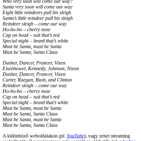
Who very soon will come our way?
Santa very soon will come our way
Eight little reindeers pull his sleigh
Santa’s little reindeer pull his sleigh
Reindeer sleigh – come our way
Ho-ho-ho – cherry nose
Cap on head – suit that’s red
Special night – beard that’s white
Must be Santa, must be Santa
Must be Santa, Santa Claus
Dasher, Dancer, Prancer, Vixen
Eisenhower, Kennedy, Johnson, Nixon
Dasher, Dancer, Prancer, Vixen
Carter, Raegan, Bush, and Clinton
Reindeer sleigh – come our way
Ho-ho-ho – cherry nose
Cap on head – suit that’s red
Special night – beard that’s white
Must be Santa, must be Santa
Must be Santa, Santa Claus
Must be Santa, must be Santa
Must be Santa, Santa Claus
A különböző weboldalakon
(pl.
YouTube
)
, vagy zenei streaming