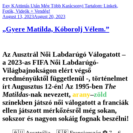
Egy KAttintás Után Még Több Karácsonyi Tartalom: Linkek,
Fotók, Videók + Vendég!
Posted
August 13, 2023
August 20, 2023
on
„Gyere Matilda, Kóborolj Vélem.”
Az Ausztrál Női Labdarúgó Válogatott –
a 2023-as FIFA Női Labdarúgó-
Világbajnokságon elért végső
eredményüktől függetlenül -, történelmet
írt Augusztus 12-én! Az 1995-ben
The
Matildas
-nak nevezett,
arany
–
zöld
színekben játszó női válogatott a franciák
ellen játszott mérkőzésről még sokan,
sokszor és nagyon sokáig fognak beszélni!
🇦🇺 Ausztrália – 🇫🇷 Franciország ⚽️ 7 – 6