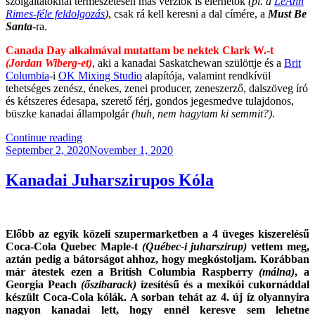
szolgáltatóknál természetesen más verziók is elérhetők
(pl. a
LeAnn
Rimes-féle feldolgozás
)
, csak rá kell keresni a dal címére, a
Must Be
Santa
-ra.
Canada Day alkalmával mutattam be nektek Clark W.-t
(Jordan Wiberg-et)
, aki a kanadai Saskatchewan szülöttje és a
Brit
Columbia
-i
OK Mixing Studio
alapítója, valamint rendkívül
tehetséges zenész, énekes, zenei producer, zeneszerző, dalszöveg író
és kétszeres édesapa, szerető férj, gondos jegesmedve tulajdonos,
büszke kanadai állampolgár
(huh, nem hagytam ki semmit?)
.
“Dalok
Continue reading
Posted
Karácsonyra”
September 2, 2020
November 1, 2020
on
Kanadai Juharszirupos Kóla
Előbb az egyik közeli szupermarketben a 4 üveges kiszerelésű
Coca-Cola Quebec Maple-t
(Québec-i juharszirup)
vettem meg,
aztán pedig a bátorságot ahhoz, hogy megkóstoljam. Korábban
már átestek ezen a British Columbia Raspberry
(málna)
, a
Georgia Peach
(őszibarack)
ízesítésű és a mexikói cukornáddal
készült Coca-Cola kólák. A sorban tehát az 4. új íz olyannyira
nagyon kanadai lett, hogy ennél keresve sem lehetne