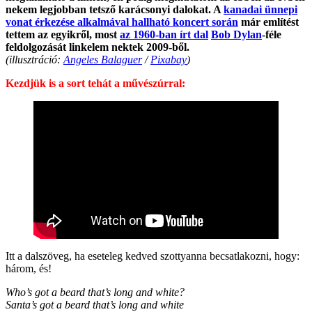
nekem legjobban tetsző karácsonyi dalokat. A
kanadai ünnepi
vonat érkezése alkalmával hallható koncert során
már említést
tettem az egyikről, most
az 1960-ban írt dal
Bob Dylan
-féle
feldolgozását linkelem nektek 2009-ből.
(illusztráció:
Angeles Balaguer
/
Pixabay
)
Kezdjük is a sort tehát a művészúrral:
Itt a dalszöveg, ha eseteleg kedved szottyanna becsatlakozni, hogy:
három, és!
Who’s got a beard that’s long and white?
Santa’s got a beard that’s long and white