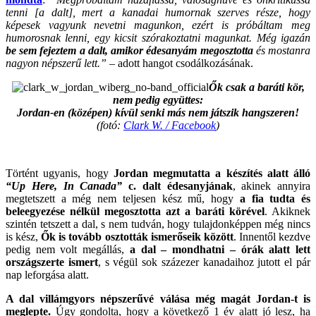
tenni [a dalt], mert a kanadai humornak szerves része, hogy
képesek vagyunk nevetni magunkon, ezért is próbáltam meg
humorosnak lenni, egy kicsit szórakoztatni magunkat.
Még igazán
be sem fejeztem a dalt, amikor édesanyám megosztotta
és mostanra
nagyon népszerű lett.”
– adott hangot csodálkozásának.
Ők csak a baráti kör,
nem pedig együttes:
Jordan-en (középen) kívül senki más nem játszik hangszeren!
(fotó:
Clark W. / Facebook
)
.
Történt ugyanis, hogy
Jordan megmutatta a készítés alatt álló
“Up Here, In Canada”
c. dalt édesanyjának
, akinek annyira
megtetszett a még nem teljesen kész mű, hogy
a fia tudta és
beleegyezése nélkül megosztotta azt a baráti körével
. Akiknek
szintén tetszett a dal, s nem tudván, hogy tulajdonképpen még nincs
is kész,
Ők is tovább osztották ismerőseik között
. Innentől kezdve
pedig nem volt megállás,
a dal – mondhatni – órák alatt lett
országszerte ismert
, s végül sok százezer kanadaihoz jutott el pár
nap leforgása alatt.
A dal villámgyors népszerűvé válása még magát Jordan-t is
meglepte.
Úgy gondolta, hogy a következő 1 év alatt jó lesz, ha