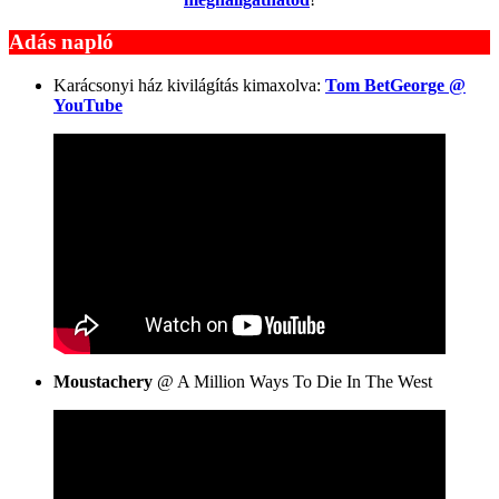
Adás napló
Karácsonyi ház kivilágítás kimaxolva:
Tom BetGeorge @
YouTube
Moustachery
@ A Million Ways To Die In The West