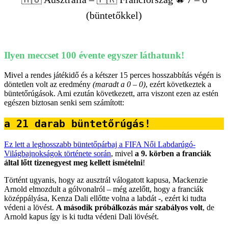
(büntetőkkel)
Ilyen meccset 100 évente egyszer láthatunk!
Mivel a rendes játékidő és a kétszer 15 perces hosszabbítás végén is
döntetlen volt az eredmény
(maradt a 0 – 0)
, ezért következtek a
büntetőrúgások. Ami ezután következett, arra viszont ezen az estén
egészen biztosan senki sem számított:
a 21 darab büntetőrúgás!
Ez lett a leghosszabb büntetőpárbaj a FIFA Női Labdarúgó-
Világbajnokságok története során
, mivel
a 9. körben a franciák
által lőtt tizenegyest meg kellett ismételni
!
Történt ugyanis, hogy az ausztrál válogatott kapusa, Mackenzie
Arnold elmozdult a gólvonalról – még azelőtt, hogy a franciák
középpályása, Kenza Dali ellőtte volna a labdát -, ezért ki tudta
védeni a lövést.
A második próbálkozás már szabályos volt
, de
Arnold kapus így is ki tudta védeni Dali lövését.