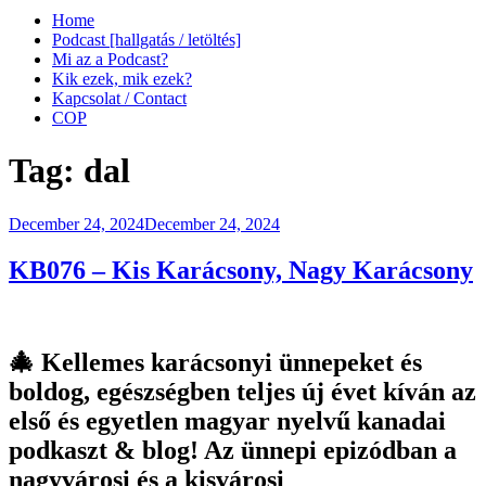
Home
Podcast [hallgatás / letöltés]
Mi az a Podcast?
Kik ezek, mik ezek?
Kapcsolat / Contact
COP
Tag:
dal
Posted
December 24, 2024
December 24, 2024
on
KB076 – Kis Karácsony, Nagy Karácsony
🎄 Kellemes karácsonyi ünnepeket és
boldog, egészségben teljes új évet kíván az
első és egyetlen magyar nyelvű kanadai
podkaszt & blog! Az ünnepi epizódban a
nagyvárosi és a kisvárosi