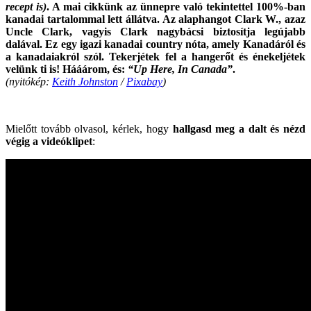
recept is)
. A mai cikkünk az ünnepre való tekintettel 100%-ban
kanadai tartalommal lett állátva. Az alaphangot Clark W., azaz
Uncle Clark, vagyis Clark nagybácsi biztosítja legújabb
dalával. Ez egy igazi kanadai country nóta, amely Kanadáról és
a kanadaiakról szól. T
ekerjétek fel a hangerőt és énekeljétek
velünk ti is! Hááárom, és:
“Up Here, In Canada”
.
(nyitókép:
Keith Johnston
/
Pixabay
)
.
Mielőtt tovább olvasol, kérlek, hogy
hallgasd meg a dalt és nézd
végig a videóklipet
: