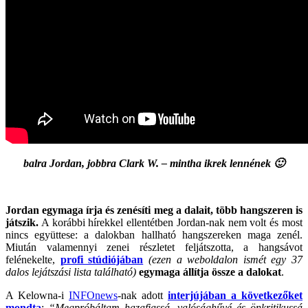
balra Jordan, jobbra Clark W. – mintha ikrek lennének 🙂
.
Jordan egymaga írja és zenésíti meg a dalait, több hangszeren is
játszik.
A korábbi hírekkel ellentétben Jordan-nak nem volt és most
nincs együttese: a dalokban hallható hangszereken maga zenél.
Miután valamennyi zenei részletet feljátszotta, a hangsávot
felénekelte,
profi stúdiójában
(ezen a weboldalon ismét egy 37
dalos lejátszási lista található)
egymaga állítja össze a dalokat
.
A Kelowna-i
INFOnews
-nak adott
interjújában a következőket
mondta
:
“Megpróbáltam hazafiassá, valósághűvé és önkritikussá