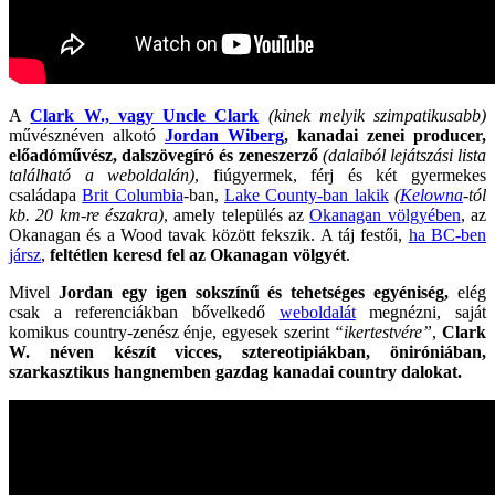
A
Clark W., vagy Uncle Clark
(kinek melyik szimpatikusabb)
művésznéven alkotó
Jordan Wiberg
, kanadai zenei producer,
előadóművész, dalszövegíró és zeneszerző
(dalaiból lejátszási lista
található a weboldalán)
, fiúgyermek, férj és két gyermekes
családapa
Brit Columbia
-ban,
Lake County-ban lakik
(
Kelowna
-tól
kb. 20 km-re északra)
, amely település az
Okanagan völgyében
, az
Okanagan és a Wood tavak között fekszik. A táj festői,
ha BC-ben
jársz
,
feltétlen keresd fel az Okanagan völgyét
.
Mivel
Jordan egy igen sokszínű és tehetséges egyéniség,
elég
csak a referenciákban bővelkedő
weboldalát
megnézni, saját
komikus country-zenész énje, egyesek szerint
“ikertestvére”
,
Clark
W. néven készít vicces,
sztereotipiákban, öniróniában,
szarkasztikus hangnemben gazdag kanadai country dalokat.