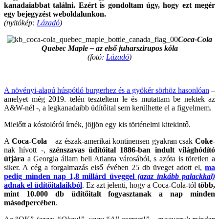
kanadaiabbat találni. Ezért is gondoltam úgy, hogy ezt megér
egy bejegyzést weboldalunkon.
(nyitókép:
Lázadó
)
Coca-Cola
Quebec Maple – az első juharszirupos kóla
(fotó:
Lázadó
)
.
A növényi-alapú húspótló burgerhez és a gyökér sörhöz hasonlóan
–
amelyet még 2019. telén teszteltem le és mutattam be nektek az
A&W-nél -, a legkanadaibb üdítőital sem kerülhette el a figyelmem.
Mielőtt a kóstolóról írnék, jöjjön egy kis történelmi kitekintő.
A
Coca-Cola
– az észak-amerikai kontinensen gyakran csak
Coke
-
nak hívott -,
szénszavas üdítóital 1886-ban indult világhódító
útjára
a Georgia állam beli Atlanta városából, s azóta is töretlen a
siker. A cég a forgalmazás első évében 25 db üveget adott el,
ma
pedig minden nap 1,8 millárd üveggel
(azaz inkább palackkal)
adnak el üdítőitalaikból
. Ez azt jelenti, hogy a Coca-Cola-tól
több,
mint 10.000 db üdítőitalt fogyasztanak a nap minden
másodpercében
.