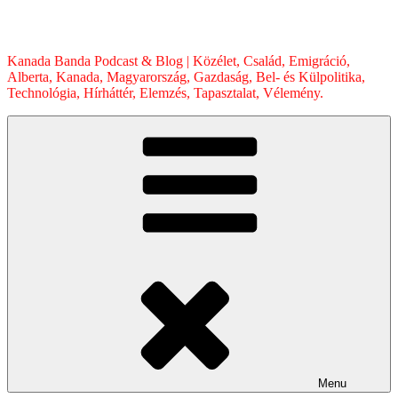
Skip
to
content
Kanada Banda Podcast & Blog | Közélet, Család, Emigráció,
Alberta, Kanada, Magyarország, Gazdaság, Bel- és Külpolitika,
Technológia, Hírháttér, Elemzés, Tapasztalat, Vélemény.
Menu