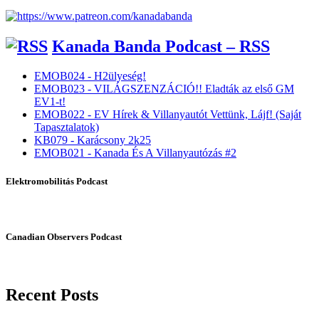
Kanada Banda Podcast – RSS
EMOB024 - H2ülyeség!
EMOB023 - VILÁGSZENZÁCIÓ!! Eladták az első GM
EV1-t!
EMOB022 - EV Hírek & Villanyautót Vettünk, Lájf! (Saját
Tapasztalatok)
KB079 - Karácsony 2k25
EMOB021 - Kanada És A Villanyautózás #2
Elektromobilitás Podcast
Canadian Observers Podcast
Recent Posts