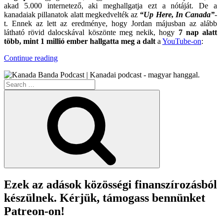
akad 5.000 internetező, aki meghallgatja ezt a nótáját. De a
kanadaiak pillanatok alatt megkedvelték az
“Up Here, In Canada”
-
t. Ennek az lett az eredménye, hogy Jordan májusban az alább
látható rövid dalocskával köszönte meg nekik, hogy
7 nap alatt
több, mint 1 millió ember hallgatta meg a dalt
a
YouTube-on
:
“Canada
Continue reading
Day
2020”
Search
for:
Search
Ezek az adások közösségi finanszírozásból
készülnek. Kérjük, támogass bennünket
Patreon-on!