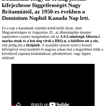
kifejezhesse függetlenségét Nagy
Britanniától, az 1950-es években a
Domínium Napból Kanada Nap lett.
Ez a nap a kanadaiak számára körül-belül olyan, mint
Magyarországon az Augusztus 20., az államalapítás ünnepe:
napközben
country
hangulatban sül az
AAA minőségű Alberta-i
marha-steak és a hot-dog virsli a BBQ-n, a hűtőben ott a sör,
este pedig jön a
tüzijáték
. A nyaralási szezon ezzel a hosszú
hétvégével veszi kezdetét és nagyon sokan fent a hegyekben töltik a
következő napokat kirándulással, piknikeléssel, vagy éppen
síeléssel.