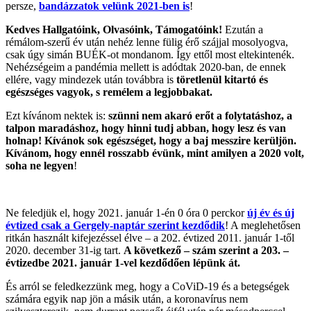
persze,
bandázzatok velünk 2021-ben is
!
Kedves Hallgatóink, Olvasóink, Támogatóink!
Ezután a
rémálom-szerű év után nehéz lenne fülig érő szájjal mosolyogva,
csak úgy simán BUÉK-ot mondanom. Így ettől most eltekintenék.
Nehézségeim a pandémia mellett is adódtak 2020-ban, de ennek
ellére, vagy mindezek után továbbra is
töretlenül kitartó és
egészséges vagyok, s remélem a legjobbakat.
Ezt kívánom nektek is:
szünni nem akaró erőt a folytatáshoz, a
talpon maradáshoz, hogy hinni tudj abban, hogy lesz és van
holnap! Kívánok sok egészséget, hogy a baj messzire kerüljön.
Kívánom, hogy ennél rosszabb évünk, mint amilyen a 2020 volt,
soha ne legyen
!
Ne feledjük el, hogy 2021. január 1-én 0 óra 0 perckor
új év és új
évtized csak a Gergely-naptár szerint kezdődik
! A meglehetősen
ritkán használt kifejezéssel élve – a 202. évtized 2011. január 1-től
2020. december 31-ig tart.
A következő – szám szerint a 203. –
évtizedbe 2021. január 1-vel kezdődően lépünk át.
És arról se feledkezzünk meg, hogy a CoViD-19 és a betegségek
számára egyik nap jön a másik után, a koronavírus nem