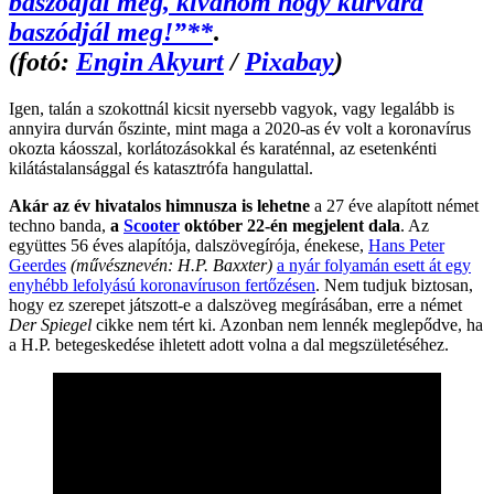
baszódjál meg, kívánom hogy kurvára
baszódjál meg!”**
.
(fotó:
Engin Akyurt
/
Pixabay
)
Igen, talán a szokottnál kicsit nyersebb vagyok, vagy legalább is
annyira durván őszinte, mint maga a 2020-as év volt a koronavírus
okozta káosszal, korlátozásokkal és karaténnal, az esetenkénti
kilátástalansággal és katasztrófa hangulattal.
Akár az év hivatalos himnusza is lehetne
a 27 éve alapított német
techno banda,
a
Scooter
október 22-én megjelent dala
. Az
együttes 56 éves alapítója, dalszövegírója, énekese,
Hans Peter
Geerdes
(művésznevén: H.P. Baxxter)
a nyár folyamán esett át egy
enyhébb lefolyású koronavíruson fertőzésen
. Nem tudjuk biztosan,
hogy ez szerepet játszott-e a dalszöveg megírásában, erre a német
Der Spiegel
cikke nem tért ki. Azonban nem lennék meglepődve, ha
a H.P. betegeskedése ihletett adott volna a dal megszületéséhez.