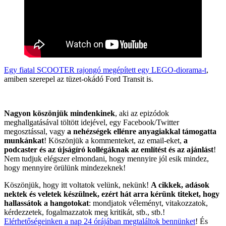
Egy fiatal SCOOTER rajongó megépített egy LEGO-diorama-t
,
amiben szerepel az tüzet-okádó Ford Transit is.
Nagyon köszönjük mindenkinek
, aki az epizódok
meghallgatásával töltött idejével, egy Facebook/Twitter
megosztással, vagy
a nehézségek ellénre anyagiakkal támogatta
munkánkat
! Köszönjük a kommenteket, az email-eket,
a
podcaster és az újságíró kollégáknak az említést és az ajánlást
!
Nem tudjuk elégszer elmondani, hogy mennyire jól esik mindez,
hogy mennyire örülünk mindezeknek!
Köszönjük, hogy itt voltatok velünk, nekünk!
A cikkek, adások
nektek és veletek készülnek, ezért hát arra kérünk titeket, hogy
hallassátok a hangotokat
: mondjatok véleményt, vitakozzatok,
kérdezzetek, fogalmazzatok meg kritikát, stb., stb.!
Elérhetőségeinken a nap 24 órájában megtaláltok bennünket
! És