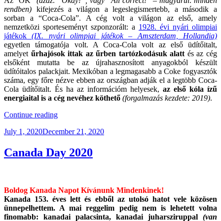
Az “OK”
(azaz: “Okay!”, vagy “All correct!” – magyarul: minden
rendben)
kifejezés a világon a legeslegismertebb, a második a
sorban a “Coca-Cola”. A cég volt a világon az első, amely
nemzetközi sporteseményt szponzorált: a
1928. évi nyári olimpiai
játékok
(IX. nyári olimpiai játékok – Amszterdam, Hollandia)
egyetlen támogatója volt. A Coca-Cola volt az első üdítőitalt,
amelyet
űrhajósok ittak az űrben tartózkodásuk alatt
és az cég
elsőként mutatta be az újrahasznosított anyagokból készült
üdítóitalos palackjait. Mexikóban a legmagasabb a Coke fogyasztók
száma, egy főre nézve ebben az országban adják el a legtöbb Coca-
Cola üdítőitalt. És ha az információm helyesek,
az első kóla ízű
energiaital is a cég nevéhez köthető
(forgalmazás kezdete: 2019)
.
“Kanadai
Continue reading
Juharszirupos
Posted
July 1, 2020
December 21, 2020
Kóla”
on
Canada Day 2020
Boldog Kanada Napot Kívánunk Mindenkinek!
Kanada 153. éves lett és ebből az utolsó hatot vele közösen
ünnepelhettem. A mai reggelim pedig nem is lehetett volna
finomabb: kanadai palacsinta, kanadai juharsziruppal
(van