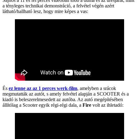
Sajnos a 11 és fél perces videóban több a duma és az üresjárat, mint
a tényleges technikai demonstráció, a felvétel végén azért
látható/hallható lesz, hogy mire képes a vas:
És
ez lenne az az 1 perces werk-film
, amelyben a srácok
megmutatták az autót, s amely felvétel alapján a SCOOTER és a
kiadó is beleszerelmesedett az autóba. Az autó megépítésében
állítólag a Scooter egyik régi-régi dala, a
Fire
volt az ihletadó: