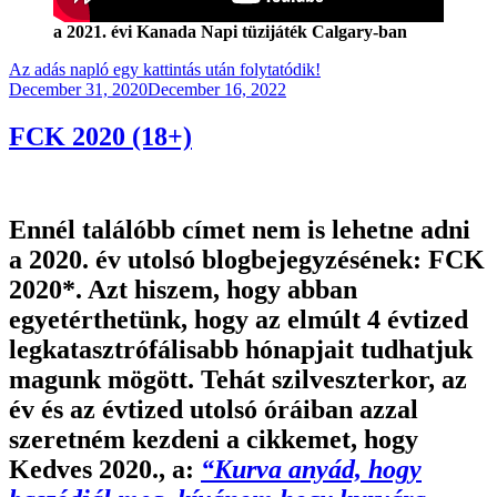
a 2021. évi Kanada Napi tüzijáték Calgary-ban
Az adás napló egy kattintás után folytatódik!
Posted
December 31, 2020
December 16, 2022
on
FCK 2020 (18+)
Ennél találóbb címet nem is lehetne adni
a 2020. év utolsó blogbejegyzésének: FCK
2020*. Azt hiszem, hogy abban
egyetérthetünk, hogy az elmúlt 4 évtized
legkatasztrófálisabb hónapjait tudhatjuk
magunk mögött. Tehát szilveszterkor, az
év és az évtized utolsó óráiban azzal
szeretném kezdeni a cikkemet, hogy
Kedves 2020., a:
“Kurva anyád, hogy