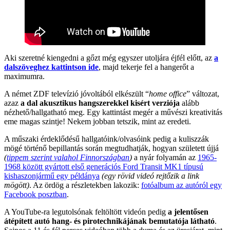
Aki szeretné kiengedni a gőzt még egyszer utoljára éjfél előtt, az
a
dalszöveghez kattintson ide
, majd tekerje fel a hangerőt a
maximumra.
A német ZDF televízió jóvoltából elkészült “
home office
” változat,
azaz
a dal akusztikus hangszerekkel kisért verziója
alább
nézhető/hallgatható meg. Egy kattintást megér a művészi kreativitás
eme magas szintje! Nekem jobban tetszik, mint az eredeti.
A műszaki érdeklődésű hallgatóink/olvasóink pedig a kuliszzák
mögé történő bepillantás során megtudhatják, hogyan született újjá
(
tippem szerint valahol Finnországban
)
a nyár folyamán az
1965-
1968 között gyártott első generációs Ford Transit MK1 típusú
kishaszonjármű egy példánya
(egy rövid videó rejtőzik a link
mögött)
. Az ördög a részletekben lakozik:
fotóalbum az autóról egy
Facebook posztban
.
A YouTube-ra legutolsónak feltöltött videón pedig
a jelentősen
átépített autó hang- és pirotechnikájának bemutatója látható
.