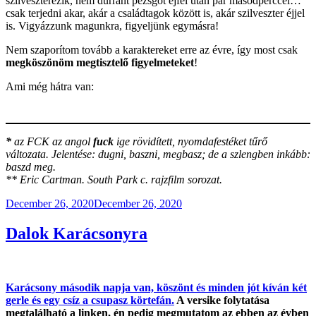
szilveszterezik, nem durrant pezsgőt éjfél után pár másodperccel…
csak terjedni akar, akár a családtagok között is, akár szilveszter éjjel
is. Vigyázzunk magunkra, figyeljünk egymásra!
Nem szaporítom tovább a karaktereket erre az évre, így most csak
megköszönöm megtisztelő figyelmeteket
!
Ami még hátra van:
*
az FCK az angol
fuck
ige rövidített, nyomdafestéket tűrő
változata. Jelentése: dugni, baszni, megbasz; de a szlengben inkább:
baszd meg.
** Eric Cartman. South Park c. rajzfilm sorozat.
Posted
December 26, 2020
December 26, 2020
on
Dalok Karácsonyra
Karácsony második napja van, köszönt és minden jót kíván két
gerle és egy csíz a csupasz körtefán.
A versike folytatása
megtalálható a linken, én pedig megmutatom az ebben az évben