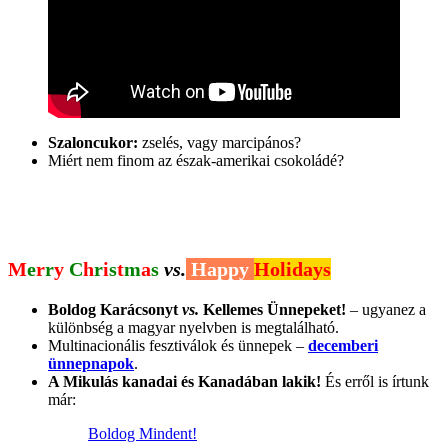
Szaloncukor:
zselés, vagy marcipános?
Miért nem finom az észak-amerikai csokoládé?
M
e
r
r
y
C
h
r
i
s
t
m
a
s
vs.
Happy
Holidays
Boldog Karácsonyt
vs.
Kellemes Ünnepeket!
– ugyanez a
különbség a magyar nyelvben is megtalálható.
Multinacionális fesztiválok és ünnepek –
decemberi
ünnepnapok
.
A Mikulás kanadai és Kanadában lakik!
És erről is írtunk
már:
Boldog Mindent!