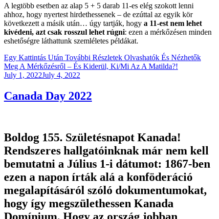
A legtöbb esetben az alap 5 + 5 darab 11-es elég szokott lenni
ahhoz, hogy nyertest hirdethessenek – de ezúttal az egyik kör
következett a másik után… úgy tartják, hogy
a 11-est nem lehet
kivédeni, azt csak rosszul lehet rúgni
: ezen a mérkőzésen minden
eshetőségre láthattunk szemléletes példákat.
Egy Kattintás Után További Részletek Olvashatók És Nézhetők
Meg A Mérkőzésről – És Kiderül, Ki/Mi Az A Matilda?!
Posted
July 1, 2022
July 4, 2022
on
Canada Day 2022
Boldog 155. Születésnapot Kanada!
Rendszeres hallgatóinknak már nem kell
bemutatni a Július 1-i dátumot: 1867-ben
ezen a napon írták alá a konföderáció
megalapításáról szóló dokumentumokat,
hogy így megszülethessen Kanada
Domínium. Hogy az ország jobban