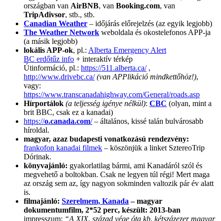
országban van
AirBNB
, van
Booking.com
, van
TripAdivsor
, stb., stb.
Canadian Weather
– időjárás előrejelzés (az egyik legjobb)
The Weather Network
weboldala és okostelefonos APP-ja
(a másik legjobb)
lokális APP-ok
, pl.:
Alberta Emergency Alert
BC erdőtűz info
+ interaktív térkép
Útinformáció, pl.:
https://511.alberta.ca/
,
http://www.drivebc.ca/
(van APPlikáció mindkettőhöz!)
,
vagy:
https://www.transcanadahighway.com/General/roads.asp
Hírportálok
(a teljesség igénye nélkül)
:
CBC
(olyan, mint a
brit BBC, csak ez a kanadai)
https://
o.canada.com
/
– általános, kissé talán bulvárosabb
híroldal.
magyar, azaz budapesti vonatkozású rendezvény:
frankofon kanadai filmek
– köszönjük a linket SztereoTrip
Dórinak.
könyvajánló:
gyakorlatilag bármi, ami Kanadáról szól és
megvehető a boltokban. Csak ne legyen túl régi! Mert maga
az ország sem az, így nagyon sokminden valtozik pár év alatt
is.
filmajánló:
Szerelmem, Kanada
– magyar
dokumentumfilm, 2*52 perc, készült: 2013-ban
impresszum:
“A XIX. század vége óta kb. kétszázezer magyar