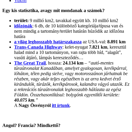
Yukon
Egy kis statisztika, avagy mit mondanak a számok?
terület:
9 millió km2, tavakkal együtt kb. 10 millió km2
időzónák
: 6 db, de 10 különböző kategóriája/típusa van és
nem mindig a tartomány/terület határán húzódik az időzóna
határa
a világ leghosszabb határszakasza
az USA-val:
8.891 km
Trans-Canada Highway
: kelet-nyugat
7.821 km
, keresztül
halad mind a 10 tartományon, van rajta több híd, “alagút”,
vasúti átjáró, lámpás kereszteződés…
The Great Trail
, hossza:
24.134 km
–
“autó-mentes
túraútvonalat Kanadában, amelyet gyalogosan, kerékpárral,
lóháton, télen pedig sielve, vagy motorosszánon járhatnak be
részben, vagy akár teljes egészében is az arra kedvet érző
kirándulók, túrázók, kerékpárosok, kalandra vágyó utazók. Ez
a rekreációs túraútvonalak leghosszabb hálózata az egész
Földön. Összehasonlításul: bolygónk egyenlítői kerülete:
40.075 km
.”
A
Nagy Ösvényról
itt írtunk
.
Angol? Francia? Mindkettő?