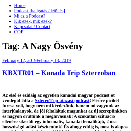
Home
Podcast [hallgatás / letöltés]
Mi az a Podcast?
Kik ezek, mik ezek?
Kapcsolat / Contact
COP
Tag:
A Nagy Ösvény
Posted
February 12, 2019
February 13, 2019
on
KBXTR01 – Kanada Trip Sztereoban
Az első és ezidáig az egyetlen kanadai-magyar podcast-ot
vendégül látta a
SztereoTrip utazási podcast
! Elsőre picikét
furcsa volt, hogy nem mi kérdezünk, hanem mi vagyunk az
interjúalanyok, de jól feltaláltuk magunkat az új szerepünkben
és nagyon örültünk a meghívásnak! A szokatlan szituáció
ellenére sikerült egy informatív, kanadai tematikájú, 2 óra
hosszúságú adást készítenünk! És ahogy eddig is, most is alapos