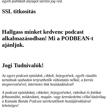
egyéb publikált anyagot szerzői jog véd.
SSL titkosítás
Hallgass minket kedvenc podcast
alkalmazásodban! Mi a PODBEAN-t
ajánljuk.
Jogi Tudnivalók!
Az egyes podcast epizódok, cikkek, bejegyzések, egyéb vizuális
tartalmak szabadon terjeszthetők változtatás nélkül, a forrás
megnevezésével, internetes link hozzáadásával!
A podcast epizódokat, cikkeket, bejegyzéseket, videókat és fotókat
felhasználni, módosítani, magán- vagy kereskedelmi céllal kizárólag
a Kanada Banda Podcast szerkesztőinek hozzájárulásával
lehetséges!