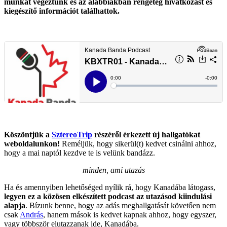
munkát végeztünk és az alábbiakban rengeteg hivatkozást és
kiegészítő információt találhattok.
Köszöntjük a
SztereoTrip
részéről érkezett új hallgatókat
weboldalunkon!
Reméljük, hogy sikerül(t) kedvet csinálni ahhoz,
hogy a mai naptól kezdve te is velünk bandázz.
minden, ami utazás
Ha és amennyiben lehetőséged nyílik rá, hogy Kanadába látogass,
legyen ez a közösen elkészített podcast az utazásod kiindulási
alapja
. Bízunk benne, hogy az adás meghallgatását követően nem
csak
András
, hanem mások is kedvet kapnak ahhoz, hogy egyszer,
vagy többször elutazzanak ide, Kanadába.