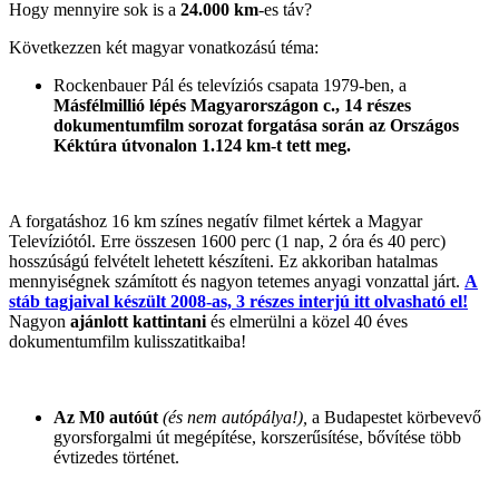
Hogy mennyire sok is a
24.000 km
-es táv?
Következzen két magyar vonatkozású téma:
Rockenbauer Pál és televíziós csapata 1979-ben, a
Másfélmillió lépés Magyarországon c., 14 részes
dokumentumfilm sorozat forgatása során az Országos
Kéktúra útvonalon 1.124 km-t tett meg.
A forgatáshoz 16 km színes negatív filmet kértek a Magyar
Televíziótól. Erre összesen 1600 perc (1 nap, 2 óra és 40 perc)
hosszúságú felvételt lehetett készíteni. Ez akkoriban hatalmas
mennyiségnek számított és nagyon tetemes anyagi vonzattal járt.
A
stáb tagjaival készült 2008-as, 3 részes interjú itt olvasható el!
Nagyon
ajánlott kattintani
és elmerülni a közel 40 éves
dokumentumfilm kulisszatitkaiba!
Az M0 autóút
(és nem autópálya!),
a Budapestet körbevevő
gyorsforgalmi út megépítése, korszerűsítése, bővítése több
évtizedes történet.