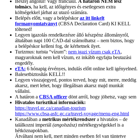
Beszéj angolul! Vagy franciául.
A határon NEM lesz
tolmács
, ha kell, az időigényes és esetlegesen extra
költségekkel járhat az utazó számára.
Belépés előtt, vagy a belépéskor
az itt linkelt
formanyomtatványt
(CBSA Declaration Card) KI KELL
töltened!
Legyen igazolás rendelkezésre álló készpénz állományról,
általában napi 100 CAD-dal számolhatsz – nem biztos, hogy
a belépéskor kelleni fog, de kérhetnek ilyet.
Turizmus: turista “vízum”:
nem igazi vízum csak eTA
,
magyaroknak nem kell vízum, ez inkább egyfajta beutazási
engedély.
eTA:
6 hónapig érvényes, indulás előtt online kell igényelned.
Balesetbiztosítás KELL!!
Legyen visszajegyed, pontos terved, hogy mit, merre, meddig
akarsz, mert lehet, hogy illegálisan akarsz majd munkát
vállalni.
A határon a
CBSA officer
dönt arról, hogy jöhetsz, vagy sem
Hivatalos turisztikai információk:
https://travel.gc.ca/canadian-tourism
https://www.cbsa-asfc.gc.ca/travel-voyage/menu-eng.html
Kanadában a
metrikus mértékrendszer
a hivatalos – de
találkozni imperiál
(angolszász)
mértékegységekkel is a
hétköznapokban.
Átváltani nem kell, mert minden esetben fel van tüntetve