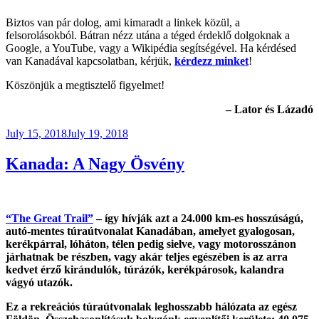
Biztos van pár dolog, ami kimaradt a linkek közül, a
felsorolásokból. Bátran nézz utána a téged érdeklő dolgoknak a
Google, a YouTube, vagy a Wikipédia segítségével. Ha kérdésed
van Kanadával kapcsolatban, kérjük,
kérdezz minket
!
Köszönjük a megtisztelő figyelmet!
– Lator és Lázadó
Posted
July 15, 2018
July 19, 2018
on
Kanada: A Nagy Ösvény
“The Great Trail”
– így hívják azt a 24.000 km-es hosszúságú,
autó-mentes túraútvonalat Kanadában, amelyet gyalogosan,
kerékpárral, lóháton, télen pedig sielve, vagy motorosszánon
járhatnak be részben, vagy akár teljes egészében is az arra
kedvet érző kirándulók, túrázók, kerékpárosok, kalandra
vágyó utazók.
Ez a
rekreációs túraútvonalak leghosszabb hálózata az egész