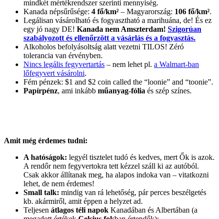
mindkét mértékrendszer szerinti mennyiség.
Kanada népsűrűsége:
4 fő/km²
– Magyarország:
106 fő/km²
.
Legálisan vásárolható és fogyasztható a marihuána, de! És ez
egy jó nagy DE!
Kanada nem Amszterdam!
Szigorúan
szabályozott és ellenőrzött a vásárlás és a fogyasztás.
Alkoholos befolyásoltság alatt vezetni TILOS! Zéró
tolerancia van érvényben.
Nincs legális fegyvertartás
– nem lehet pl.
a Walmart-ban
lőfegyvert vásárolni
.
Fém pénzek: $1 and $2 coin called the “loonie” and “toonie”.
Papírpénz
, ami inkább
műanyag-fólia
és szép színes.
Amit még érdemes tudni:
A hatóságok:
legyél tisztelet tudó és kedves, mert Ők is azok.
A rendőr nem fegyvertokra tett kézzel száll ki az autóból.
Csak akkor állítanak meg, ha alapos indoka van – vitatkozni
lehet, de nem érdemes!
Small talk:
mindig van rá lehetőség, pár perces beszélgetés
kb. akármiről, amit éppen a helyzet ad.
Teljesen
átlagos téli napok
Kanadában és Albertában (a
megadott értékek
Celsius fok
ban értendők):