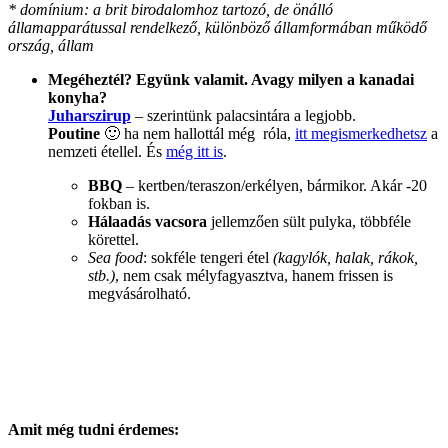
* domínium: a brit birodalomhoz tartozó, de önálló
államapparátussal rendelkező, különböző államformában működő
ország, állam
Megéheztél? Együnk valamit. Avagy milyen a kanadai
konyha?
Juharszirup
– szerintünk palacsintára a legjobb.
Poutine
🙂 ha nem hallottál még róla,
itt megismerkedhetsz
a
nemzeti étellel. És
még itt is
.
BBQ
– kertben/teraszon/erkélyen, bármikor. Akár -20
fokban is.
Hálaadás vacsora
jellemzően sült pulyka, többféle
körettel.
Sea food
: sokféle tengeri étel
(kagylók, halak, rákok,
stb.)
, nem csak mélyfagyasztva, hanem frissen is
megvásárolható.
Amit még tudni érdemes: