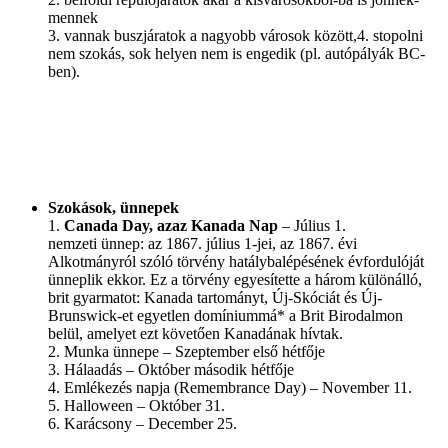
mennek
3. vannak buszjáratok a nagyobb városok között,4. stopolni
nem szokás, sok helyen nem is engedik (pl. autópályák BC-
ben).
Szokások, ünnepek
1.
Canada Day, azaz Kanada Nap
– Július 1.
nemzeti ünnep: az 1867. július 1-jei, az 1867. évi
Alkotmányról szóló törvény hatálybalépésének évfordulóját
ünneplik ekkor. Ez a törvény egyesítette a három különálló,
brit gyarmatot: Kanada tartományt, Új-Skóciát és Új-
Brunswick-et egyetlen domíniummá* a Brit Birodalmon
belül, amelyet ezt követően Kanadának hívtak.
2. Munka ünnepe – Szeptember első hétfője
3. Hálaadás – Október második hétfője
4. Emlékezés napja (Remembrance Day) – November 11.
5. Halloween – Október 31.
6. Karácsony – December 25.