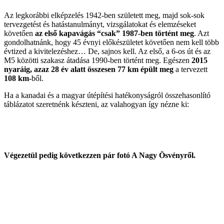
Az legkorábbi elképzelés 1942-ben született meg, majd sok-sok
tervezgetést és hatástanulmányt, vizsgálatokat és elemzéseket
követően
az első kapavágás “csak” 1987-ben történt meg
. Azt
gondolhatnánk, hogy 45 évnyi előkészületet követően nem kell több
évtized a kivitelezéshez… De, sajnos kell. Az első, a 6-os út és az
M5 közötti szakasz átadása 1990-ben történt meg. Egészen
2015
nyaráig, azaz
28 év alatt összesen 77 km épült meg
a tervezett
108 km
-ből.
Ha a kanadai és a magyar útépítési hatékonyságról összehasonlító
táblázatot szeretnénk készteni, az valahogyan így nézne ki:
Végezetül pedig következzen pár fotó A Nagy Ösvényről.