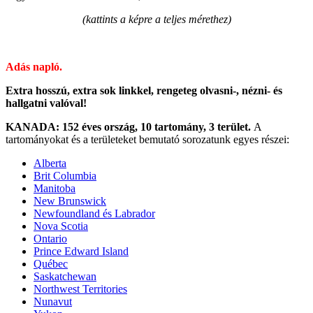
(kattints a képre a teljes mérethez)
Adás napló.
Extra hosszú, extra sok linkkel, rengeteg olvasni-, nézni- és
hallgatni valóval!
KANADA: 152 éves ország, 10 tartomány, 3 terület.
A
tartományokat és a területeket bemutató sorozatunk egyes részei:
Alberta
Brit Columbia
Manitoba
New Brunswick
Newfoundland és Labrador
Nova Scotia
Ontario
Prince Edward Island
Québec
Saskatchewan
Northwest Territories
Nunavut