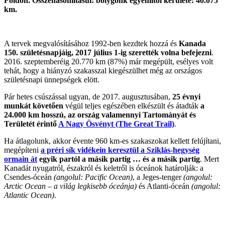
Földön. Összehasonlításul: bolygónk egyenlítői kerülete: 40.075
km.
A tervek megvalósításához 1992-ben kezdtek hozzá és
Kanada
150. születésnapjáig, 2017 július 1-ig szerették volna befejezni
.
2016. szeptemberéig 20.770 km (87%) már megépült, esélyes volt
tehát, hogy a hiányzó szakasszal kiegészülhet még az országos
születésnapi ünnepségek elött.
Pár hetes csúszással ugyan, de 2017. augusztusában,
25 évnyi
munkát követően
végül teljes egészében elkészült és átadták
a
24.000 km hosszú, az ország valamennyi Tartományát és
Területét érintő
A Nagy Ösvényt (The Great Trail)
.
Ha átlagolunk, akkor évente 960 km-es szakaszokat kellett felújítani,
megépíteni
a préri sík vidékein keresztül a Sziklás-hegység
ormain át
egyik partól a másik partig … és a másik partig
. Mert
Kanadát nyugatról, északról és keletről is óceánok határolják: a
Csendes-óceán
(angolul: Pacific Ocean)
, a Jeges-tenger
(angolul:
Arctic Ocean – a világ legkisebb óceánja)
és Atlanti-óceán
(angolul:
Atlantic Ocean)
.