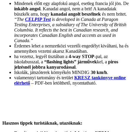
Mindenek előtt egy alapfokú angol, esetleg francia jól jön. De
inkább angol
. Kanadai angol, nem a brit! A kanadaiak
büszkék arra, hogy
kanadai angolt beszélnek
és nem britet.
“The
CELPIP Test
is developed in Canada at Paragon
Testing Enterprises, a subsidiary of The University of British
Columbia. It reflects the best in Canadian research, and
incorporates Canadian English and accents as used in
Canada.”
Érdemes lehet a nemzetközi vezetői engedélyt kiváltani, ha és
amennyiben vezetni akarsz Kanadában.
ha vezetsz, legyél tisztában a
4-way STOP
-pal, az
iskolabusszal, a
“flashing lights” járművek
kel, a
piros
jelzésnél jobbra kanyarodással
.
Iskolák, játszóterek környékén MINDIG
30 km/h
.
valamennyi tartomány és terület
KRESZ tankönyve online
elérhető
– PDF-ben letölthető, nyomtatható.
Hasznos tippek turistáknak, utazóknak: