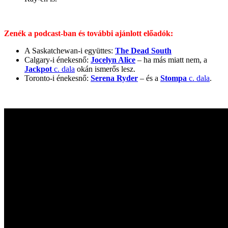
Zenék a podcast-ban és további ajánlott előadók:
A Saskatchewan-i együttes:
The Dead South
Calgary-i énekesnő:
Jocelyn Alice
– ha más miatt nem, a
Jackpot
c. dala
okán ismerős lesz.
Toronto-i énekesnő:
Serena Ryder
– és a
Stompa
c. dala
.