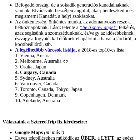
Befogadó ország, de a sokadik generációs kanadainaknak
vannak. Elvárásaik: beszéljen angolul, akarj beilleszkedni és
megismerni Kanadát, a helyi szokásokat.
Az önkéntesség, önkéntes munka, az adományozás része a
hétköznapoknak. Lásd: telente a
“be a snow angel”
felkérés,
azaz segítsünk a szomszédunknak, és/vagy az idősebbeknek,
és/vagy a fogyatékkal élőknek ellapátolni a havat a járdáról, a
kocsibeállóról, stb.
A legélhetőbb városok listája
, a 2018-as top10-es lista:
1. Vienna, Austria
2. Melbourne, Australia 🙂
3. Osaka, Japan
4. Calgary, Canada
5. Sydney, Australia
6. Vancouver, Canada
7. Toronto, Canada, Tokyo, Japan
9. Copenhagen, Denmark
10. Adelaide, Australia
Válaszaink a SztereoTrip fix kérdéseire:
Google Maps
(mi más?)
Egyes településeken működik az
ÜBER
, a
LYFT
, az egész