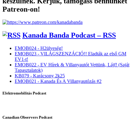
készülnek. Kérjük, támogass bennünket
Patreon-on!
Kanada Banda Podcast – RSS
EMOB024 - H2ülyeség!
EMOB023 - VILÁGSZENZÁCIÓ!! Eladták az első GM
EV1-t!
EMOB022 - EV Hírek & Villanyautót Vettünk, Lájf! (Saját
Tapasztalatok)
KB079 - Karácsony 2k25
EMOB021 - Kanada És A Villanyautózás #2
Elektromobilitás Podcast
Canadian Observers Podcast