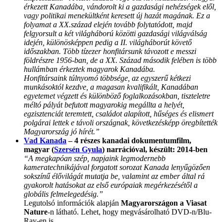
érkezett Kanadába, vándorolt ki a gazdasági nehézségek elől,
vagy politikai menekültként keresett új hazát magának. Ez a
folyamat a XX.század elején tovább folytatódott, majd
felgyorsult a két világháború közötti gazdasági világválság
idején, különösképpen pedig a II. világháborút követő
időszakban. Több tízezer honfitársunk távozott e messzi
földrészre 1956-ban, de a XX. Század második felében is több
hullámban érkeztek magyarok Kanadába.
Honfitársaink túlnyomó többsége, az egyszerű kétkezi
munkásoktól kezdve, a magasan kvalifikált, Kanadában
egyetemet végzett és különböző foglalkozásokban, tiszteletre
méltó pályát befutott magyarokig megállta a helyét,
egzisztenciát teremtett, családot alapított, hűséges és elismert
polgárai lettek e távoli országnak, következésképp öregbítették
Magyarország jó hírét.”
Vad Kanada
– 4 részes kanadai dokumentumfilm,
magyar (
Szersén Gyula
) narrációval, készült: 2014-ben
“A megkapóan szép, napjaink legmodernebb
kameratechnikájával forgatott sorozat Kanada lenyűgözően
sokszínű élővilágát mutatja be, valamint az ember által rá
gyakorolt hatásokat az első európaiak megérkezésétől a
globális felmelegedésig.”
Legutolsó információk alapján
Magyarországon a Viasat
Nature
-n látható. Lehet, hogy megvásárolható DVD-n/Blu-
Ray-en is.