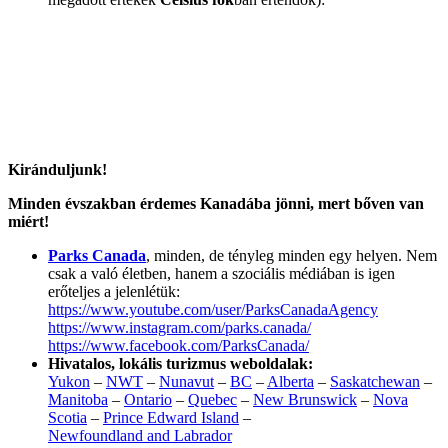
Kiránduljunk!
Minden évszakban érdemes Kanadába jönni, mert bőven van
miért!
Parks Canada
, minden, de tényleg minden egy helyen. Nem
csak a való életben, hanem a szociális médiában is igen
erőteljes a jelenlétük:
https://www.youtube.com/user/ParksCanadaAgency
https://www.instagram.com/parks.canada/
https://www.facebook.com/ParksCanada/
Hivatalos, lokális turizmus weboldalak:
Yukon
–
NWT
–
Nunavut
–
BC
–
Alberta
–
Saskatchewan
–
Manitoba
–
Ontario
–
Quebec
–
New Brunswick
–
Nova
Scotia
–
Prince Edward Island
–
Newfoundland and Labrador