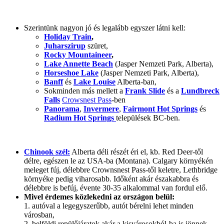
Szerintünk nagyon jó és legalább egyszer látni kell:
Holiday Train
,
Juharszirup
szüret,
Rocky Mountaineer
,
Lake Annette Beach
(Jasper Nemzeti Park, Alberta),
Horseshoe Lake
(Jasper Nemzeti Park, Alberta),
Banff
és
Lake Louise
Alberta-ban,
Sokminden más mellett a
Frank Slide
és a
Lundbreck
Falls
Crowsnest Pass
-ben
Panorama
,
Invermere
,
Fairmont Hot Springs
és
Radium Hot Springs
települések BC-ben.
Chinook szél:
Alberta déli részét éri el, kb. Red Deer-től
délre, egészen le az USA-ba (Montana). Calgary környékén
meleget fúj, délebbre Crownsnest Pass-től keletre, Lethbridge
környéke pedig viharosabb. Időként akár északabbra és
délebbre is befúj, évente 30-35 alkalommal van fordul elő.
Mivel érdemes közlekedni az országon belül:
1. autóval a legegyszerűbb, autót bérelni lehet minden
városban,
2. belföldi repülőjáratok akár a kisvárosokból-ba is jönnek-