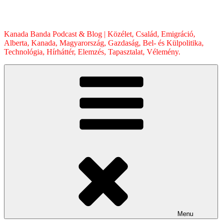
Skip
to
content
Kanada Banda Podcast & Blog | Közélet, Család, Emigráció,
Alberta, Kanada, Magyarország, Gazdaság, Bel- és Külpolitika,
Technológia, Hírháttér, Elemzés, Tapasztalat, Vélemény.
Menu