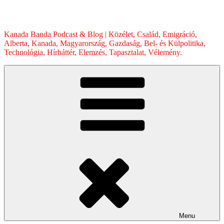
Skip
to
content
Kanada Banda Podcast & Blog | Közélet, Család, Emigráció,
Alberta, Kanada, Magyarország, Gazdaság, Bel- és Külpolitika,
Technológia, Hírháttér, Elemzés, Tapasztalat, Vélemény.
Menu