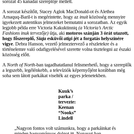
sorozat 45 kanadai szereplője mellett.
A sorozat készítőit, Stacey Aglok MacDonald-ot és Alethea
Arnaquq-Baril-t is megérintette, hogy az
inuit
közösség mennyire
igyekezett autentikus jelmezeket bemutatni a sorozatban. Az egyik
legjobb példa erre Victoria Kakuktinniq
(a Victoria’s Arctic
Fashions inuk tervezője)
útja, aki
motoros szánján 3 órát utazott,
hogy főszereplő,
Siaja
esküvői
atigi
-jét a forgatás helyszínére
vigye
. Debra Hanson, vezető jelmeztervező a részletekre és a
történelemre való odafigyelésével szerette volna tisztelegni az északi
közösség előtt.
A
North of North
-ban tagadhatatlanul felismerhető, hogy a szereplők
a legszebb, legélénkebb, a televíziók képernyőjént korábban még
soha sem látott parkákat viselték az egyes jelenetekben.
Kuuk’s
parka /
tervezte:
Keenan
“Nooks”
Lindell
„Nagyon fontos volt számunkra, hogy a parkáinkat és
minden hagyományos dolgot itt, Nunavut-ban