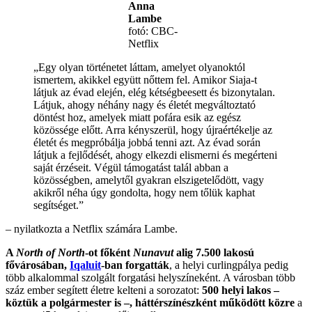
Anna
Lambe
fotó: CBC-
Netflix
„Egy olyan történetet láttam, amelyet olyanoktól
ismertem, akikkel együtt nőttem fel. Amikor Siaja-t
látjuk az évad elején, elég kétségbeesett és bizonytalan.
Látjuk, ahogy néhány nagy és életét megváltoztató
döntést hoz, amelyek miatt pofára esik az egész
közössége előtt. Arra kényszerül, hogy újraértékelje az
életét és megpróbálja jobbá tenni azt. Az évad során
látjuk a fejlődését, ahogy elkezdi elismerni és megérteni
saját érzéseit. Végül támogatást talál abban a
közösségben, amelytől gyakran elszigetelődött, vagy
akikről néha úgy gondolta, hogy nem tőlük kaphat
segítséget.”
– nyilatkozta a Netflix számára Lambe.
A
North of North
-ot főként
Nunavut
alig 7.500 lakosú
fővárosában,
Iqaluit
-ban forgatták
, a helyi curlingpálya pedig
több alkalommal szolgált forgatási helyszíneként. A városban több
száz ember segített életre kelteni a sorozatot:
500 helyi lakos –
köztük a polgármester is –, háttérszínészként működött közre
a