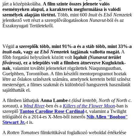
járt a középiskolába.
A film szinte összes jelenete valós
eseményeken alapul, a karakterek megformálása is valódi
személyek alapján történt.
Több, mint 600
Inuit
és
Első Nemzetek
jelentkező vett részt a szereplőválogatásokon
Nunavut
-ból és az
Északnyugati Területekről.
Végül
a szereplők több, mint 91%-a és a stáb több, mint 33%-a
inuit
-nak, vagy az
Első Nemzetek
tagjának vallotta magát.
A
főbb forgatási helyszínek között volt
Iqaluit
(Nunavut terület
fővárosa)
, ez a település volt a filmben átnevezve Kugluktuk-
nak
, valamint további jeleneteket rögzítettek Niaqunnguutban,
Guelphben, Torontóban. A film készítői mentorprogramot hoztak
létre az őslakos színészek számára, amelynek keretein belül színész
mesterséget, a filmes szakmát és különböző hangszerek használatát
sajátíthatták el.
A filmben láthatjuk
Anna Lambe
-t
(lásd lentebb, North of North c.
sorozat)
, a
Wind River
-ben és a
Killers of the Flower Moon
-ban is
szereplő
Tantoo Caroline Rose Cardinal
-t, valamint a Twilight
trilógiából és a 2014-es X-Men-ből ismerős
Nils Allen
“
Booboo
”
Stewart Jr.
-t is.
A
Rotten Tomatoes
filmkritikával foglalkozó weboldal értékelése