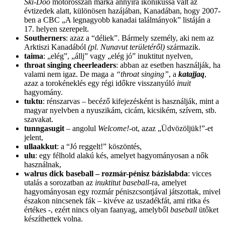
Ski-Doo
motorosszán márka annyira ikonikussá vált az
évtizedek alatt, különösen hazájában, Kanadában, hogy 2007-
ben a CBC „A legnagyobb kanadai találmányok” listáján a
17. helyen szerepelt.
Southerners
: azaz a “déliek”. Bármely személy, aki nem az
Arktiszi Kanadából
(pl. Nunavut területéről)
származik.
taima
: „elég”, „állj” vagy „elég jó” inuktitut nyelven,
throat singing cheerleaders
: abban az esetben használják, ha
valami nem igaz. De maga a
“throat singing”
, a
katajjaq
,
azaz a torokéneklés egy régi időkre visszanyúló
inuit
hagyomány.
tuktu
: rénszarvas – becéző kifejezésként is használják, mint a
magyar nyelvben a nyuszikám, cicám, kicsikém, szívem, stb.
szavakat.
tunngasugit
– angolul
Welcome!
-ot, azaz „Üdvözöljük!”-et
jelent,
ullaakkut
: a “Jó reggelt!” köszöntés,
ulu
: egy félhold alakú kés, amelyet hagyományosan a nők
használnak,
walrus dick baseball – rozmár-pénisz bázislabda
: vicces
utalás a sorozatban az
inuktitut baseball
-ra, amelyet
hagyományosan egy rozmár péniszcsontjával játszottak, mivel
északon nincsenek fák – kivéve az uszadékfát, ami ritka és
értékes -, ezért nincs olyan faanyag, amelyből
baseball
ütőket
készíthettek volna.