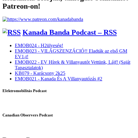
Patreon-on!
Kanada Banda Podcast – RSS
EMOB024 - H2ülyeség!
EMOB023 - VILÁGSZENZÁCIÓ!! Eladták az első GM
EV1-t!
EMOB022 - EV Hírek & Villanyautót Vettünk, Lájf! (Saját
Tapasztalatok)
KB079 - Karácsony 2k25
EMOB021 - Kanada És A Villanyautózás #2
Elektromobilitás Podcast
Canadian Observers Podcast