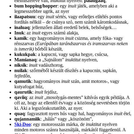
élelmiszerévé vált,
inuktitut
nyelven:
palaugaaq
,
bum hopping/hopper
: egy
inuit
játék, amelyben aki a
legmesszebbre ugrik, az nyer
ilaapatsuu
: egy
inuit
sértés, vagy erőteljes elítélés pontos
fordítás nélkül – de csúnya szó, nem számít káromkodásnak,
inaluaq
: jellemzően állati eredetű belek, belsőségek…
Inuk
: az
inuit
egyes számú alakja,
kamik
: egy hagyományos
inuit
csizma, amely fóka- vagy
rénszarvas
(Európában tarándszarvas és iramszarvas neken
is ismerik)
bőrből készült,
kukukpak
: a kapucni, vagy sapka hegye, csúcsa,
Mamianaq
: a „Sajnálom”
inuktitut
nyelven,
niksik
:
inuit
vadászhorog,
nuilak
: szőrméből készült díszítés a kapucnin, sapkán,
fejfedőn,
qamutik
: hagyományos
inuit
szán, amit motoros-, vagy
kutyafogat húz,
qaurutik
:
inuit
fejdísz,
qaviiq
: az
inuit
„mosolygás-mentes” kihívás egyik példája. A
cél az, hogy az ellenfél és/vagy a közönség nevetésben törjön
ki. Aki a legszórakoztatóbb, az nyer.
quaq
: fagyasztott nyers hús vagy hal, hagyományos
inuit
étel,
qujannamiik
: „hálás” vagy „köszönöm”,
Ski-Doo
: egy motorosszán márka, de
inuktitut
nyelven
minden motoros szánra használják, márkától függetlenül. A