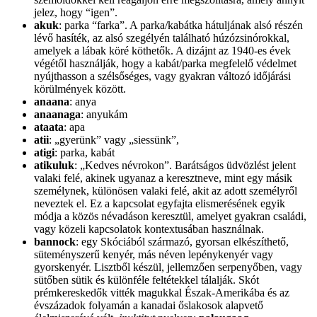
jelez, hogy “igen”.
akuk
: parka “farka”. A parka/kabátka hátuljának alsó részén
lévő hasíték, az alsó szegélyén található húzózsinórokkal,
amelyek a lábak köré köthetők. A dizájnt az 1940-es évek
végétől használják, hogy a kabát/parka megfelelő védelmet
nyújthasson a szélsőséges, vagy gyakran változó időjárási
körülmények között.
anaana
: anya
anaanaga
: anyukám
ataata
: apa
atii
: „gyerünk” vagy „siessünk”,
atigi
: parka, kabát
atikuluk
: „Kedves névrokon”. Barátságos üdvözlést jelent
valaki felé, akinek ugyanaz a keresztneve, mint egy másik
személynek, különösen valaki felé, akit az adott személyről
neveztek el. Ez a kapcsolat egyfajta elismerésének egyik
módja a közös névadáson keresztül, amelyet gyakran családi,
vagy közeli kapcsolatok kontextusában használnak.
bannock
: egy Skóciából származó, gyorsan elkészíthető,
süteményszerű kenyér, más néven lepénykenyér vagy
gyorskenyér. Lisztből készül, jellemzően serpenyőben, vagy
sütőben sütik és különféle feltétekkel tálalják. Skót
prémkereskedők vitték magukkal Észak-Amerikába és az
évszázadok folyamán a kanadai őslakosok alapvető