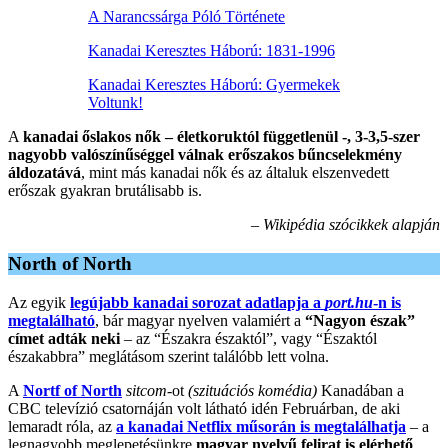
A Narancssárga Póló Története
Kanadai Keresztes Háború: 1831-1996
Kanadai Keresztes Háború: Gyermekek
Voltunk!
A
kanadai őslakos nők – életkoruktól függetlenül -, 3-3,5-szer
nagyobb valószínűséggel válnak erőszakos bűncselekmény
áldozatává
, mint más kanadai nők és az általuk elszenvedett
erőszak gyakran brutálisabb is.
– Wikipédia szócikkek alapján
North of North
Az egyik
legújabb kanadai sorozat adatlapja a
port.hu
-n is
megtalálható
, bár magyar nyelven valamiért a
“Nagyon észak”
címet adták neki
– az “Északra északtól”, vagy “Északtól
északabbra” meglátásom szerint találóbb lett volna.
A
Nortf of North
sitcom
-ot
(szituációs komédia)
Kanadában a
CBC televízió csatornáján volt látható idén Februárban, de aki
lemaradt róla, az
a kanadai Netflix műsorán is megtalálhatja
– a
legnagyobb meglepetésünkre
magyar nyelvű felirat is elérhető