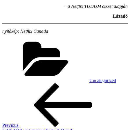
– a Netflix TUDUM cikkei alapján
Lázadó
nyitókép: Netflix Canada
Categories
Uncategorized
Post
Previous
Post
navigation
Previous