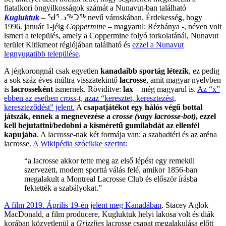
fiatalkori öngyilkosságok számát a Nunavut-ban található
Kugluktuk
– ᖁᕐᓗᖅᑐᖅ nevű városkában. Érdekesség, hogy
1996. január 1-jéig
Coppermin
e – magyarul: Rézbánya -, néven volt
ismert a település, amely a Coppermine folyó torkolatánál, Nunavut
terület Kitikmeot régiójában található és
ezzel a Nunavut
legnyugatibb települése
.
A jégkorongnál csak egyetlen
kanadaibb sportág létezik
, ez pedig
a sok száz éves múltra visszatekintő
lacrosse
, amit magyar nyelvben
is
lacrosseként
ismernek. Rövidítve:
lax
– még magyarul is.
Az “x”
ebben az esetben
cross
-t, azaz “keresztet, keresztezést,
kereszteződést” jelent.
A
csapatjátékot egy hálós végű bottal
játszák, ennek a megnevezése a
crosse
(vagy lacrosse-bot)
, ezzel
kell bejutattni/bedobni a kisméretű gumilabdát az ellenfél
kapujába
. A lacrosse-nak két formája van: a szabadtéri és az aréna
lacrosse.
A Wikipédia szócikke szerint
:
“a lacrosse akkor tette meg az első lépést egy remekül
szervezett, modern sporttá válás felé, amikor 1856-ban
megalakult a Montreal Lacrosse Club és először írásba
fektették a szabályokat.”
A film 2019. Április 19-én jelent meg Kanadában
. Stacey Aglok
MacDonald, a film producere, Kugluktuk helyi lakosa volt és diák
korában közvetlenül a
Grizzlies
lacrosse csapat megalakulása előtt