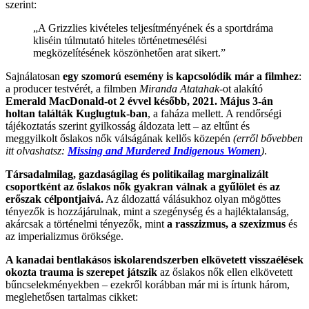
szerint:
„A Grizzlies kivételes teljesítményének és a sportdráma
kliséin túlmutató hiteles történetmesélési
megközelítésének köszönhetően arat sikert.”
Sajnálatosan
egy szomorú esemény is kapcsolódik már a filmhez
:
a producer testvérét, a filmben
Miranda Atatahak
-ot alakító
Emerald MacDonald-ot 2 évvel később, 2021. Május 3-án
holtan találták Kuglugtuk-ban
, a faháza mellett. A rendőrségi
tájékoztatás szerint gyilkosság áldozata lett – az eltűnt és
meggyilkolt őslakos nők válságának kellős közepén
(erről bővebben
itt olvashatsz:
Missing and Murdered Indigenous Women
)
.
Társadalmilag, gazdaságilag és politikailag marginalizált
csoportként az őslakos nők gyakran válnak a gyűlölet és az
erőszak célpontjaivá.
Az áldozattá válásukhoz olyan mögöttes
tényezők is hozzájárulnak, mint a szegénység és a hajléktalanság,
akárcsak a történelmi tényezők, mint
a rasszizmus, a szexizmus
és
az imperializmus öröksége.
A kanadai bentlakásos iskolarendszerben elkövetett visszaélések
okozta trauma is szerepet játszik
az őslakos nők ellen elkövetett
bűncselekményekben – ezekről korábban már mi is írtunk három,
meglehetősen tartalmas cikket: