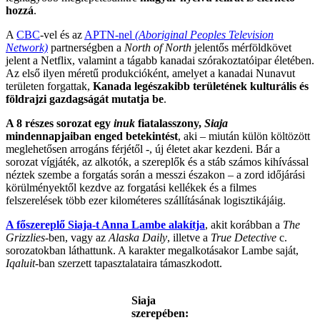
hozzá
.
A
CBC
-vel és az
APTN-nel
(Aboriginal Peoples Television
Network)
partnerségben a
North of North
jelentős mérföldkövet
jelent a Netflix, valamint a tágabb kanadai szórakoztatóipar életében.
Az első ilyen méretű produkcióként, amelyet a kanadai Nunavut
területen forgattak,
Kanada legészakibb területének kulturális és
földrajzi gazdagságát mutatja be
.
A 8 részes sorozat egy
inuk
fiatalasszony,
Siaja
mindennapjaiban enged betekintést
, aki – miután külön költözött
meglehetősen arrogáns férjétől -, új életet akar kezdeni. Bár a
sorozat vígjáték, az alkotók, a szereplők és a stáb számos kihívással
néztek szembe a forgatás során a messzi északon – a zord időjárási
körülményektől kezdve az forgatási kellékek és a filmes
felszerelések több ezer kilométeres szállításának logisztikájáig.
A főszereplő Siaja-t Anna Lambe alakítja
, akit korábban a
The
Grizzlies
-ben, vagy az
Alaska Daily
, illetve a
True Detective
c.
sorozatokban láthattunk. A karakter megalkotásakor Lambe saját,
Iqaluit
-ban szerzett tapasztalataira támaszkodott.
Siaja
szerepében: