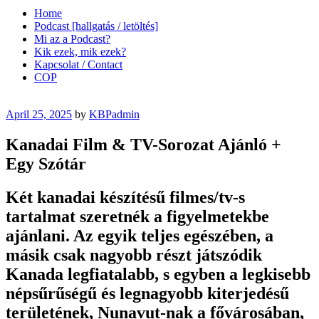
Home
Podcast [hallgatás / letöltés]
Mi az a Podcast?
Kik ezek, mik ezek?
Kapcsolat / Contact
COP
Posted
April 25, 2025
by
KBPadmin
on
Kanadai Film & TV-Sorozat Ajánló +
Egy Szótár
Két kanadai készítésű filmes/tv-s
tartalmat szeretnék a figyelmetekbe
ajánlani. Az egyik teljes egészében, a
másik csak nagyobb részt játszódik
Kanada legfiatalabb, s egyben a legkisebb
népsűrűségű és legnagyobb kiterjedésű
területének, Nunavut-nak a fővárosában,