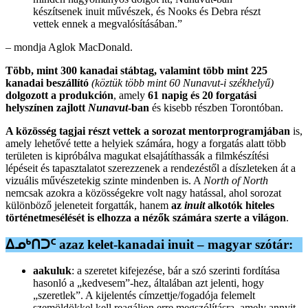
készítsenek inuit művészek, és Nooks és Debra részt
vettek ennek a megvalósításában.”
– mondja Aglok MacDonald.
Több, mint 300 kanadai stábtag, valamint több mint 225
kanadai beszállító
(köztük több mint 60 Nunavut-i székhelyű)
dolgozott a produkción
, amely
61 napig és 20 forgatási
helyszínen zajlott
Nunavut
-ban
és kisebb részben Torontóban.
A közösség tagjai részt vettek a sorozat mentorprogramjában
is,
amely lehetővé tette a helyiek számára, hogy a forgatás alatt több
területen is kipróbálva magukat elsajátíthassák a filmkészítési
lépéseit és tapasztalatot szerezzenek a rendezéstől a díszleteken át a
vizuális művészetekig szinte mindenben is. A
North of North
nemcsak azokra a közösségekre volt nagy hatással, ahol sorozat
különböző jeleneteit forgatták, hanem
az
inuit
alkotók hiteles
történetmesélését is elhozza a nézők számára szerte a világon
.
ᐃᓄᒃᑎᑐᑦ
azaz
kelet-kanadai inuit – magyar szótár
:
aakuluk
: a szeretet kifejezése, bár a szó szerinti fordítása
hasonló a „kedvesem”-hez, általában azt jelenti, hogy
„szeretlek”. A kijelentés címzettje/fogadója felemelt
szemöldökkel kell reagáljon erre megszólításra, amely annyit