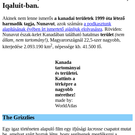
Iqaluit-ban.
Akinek nem lenne ismerős
a kanadai területek 1999 óta létező
harmadik tagja, Nunavut
, azok számára
a podkasztunk
alapításának évében írt ismertető ajánljuk elolvasásra
. Röviden:
Nunavut észak-kelet Kanadában található hatalmas
terület
(nem
állam, nem tartomány!)
, Magyarországnál 22,5-szer nagyobb,
2
kiterjedése 2.093.190 km
, népessége kb. 41.500 fő.
Kanada
tartományai
és területei.
Kattints a
térképre a
nagyobb
mérethez!
made by:
WorldAtlas
The Grizzlies
Egy igaz történeten alapuló film egy ifjúsági
lacrosse
csapatot mutat
be, amelyet azért hoztak létre, hogy segítsenek megfékezni a