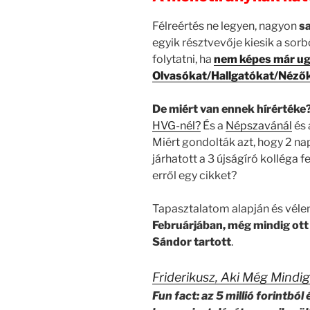
Félreértés ne legyen, nagyon
s
egyik résztvevője kiesik a sor
folytatni, ha
nem képes már ugy
Olvasókat/Hallgatókat/Nézőke
De miért van ennek hírérték
HVG-nél?
És a
Népszavánál
és
Miért gondolták azt, hogy 2 na
járhatott a 3 újságíró kolléga 
erről egy cikket?
Tapasztalatom alapján és vél
Februárjában, még mindig ott
Sándor tartott
.
Friderikusz, Aki Még Mind
Fun fact: az 5 millió forintból 