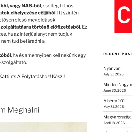
ból, vagy NAS-ból
, esetleg felhős
atok elhelyezése céljából
. Itt szintén
etősen olcsó megoldások,
szolgáltatásra történő előfizetésből
. Ez
s, ha az interjúalanyt nem tudjuk
 nem tud befáradni a
RECENT POS
tóból
, ha és amennyiben kell nekünk egy
-szolgáltató.
Nyár van!
July 31, 2026
ttints A Folytatáshoz! Köszi!
Minden Nagyon
June 30, 2026
Alberta 101
May 31, 2026
m Meghalni
Magyarország 
April 19, 2026