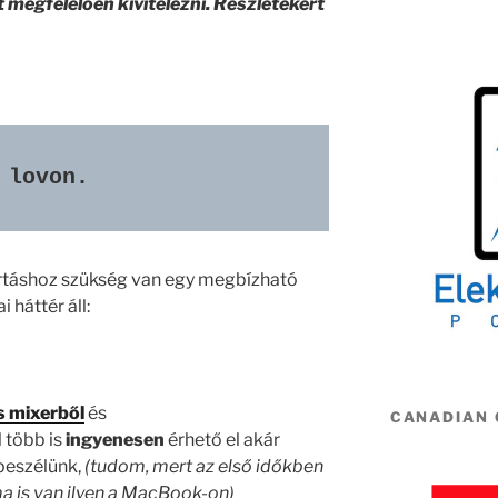
 megfelelően kivitelezni. Részletekért
 lovon.
rtáshoz szükség van egy megbízható
i háttér áll:
s mixerből
és
CANADIAN
 több is
ingyenesen
érhető el akár
beszélünk,
(tudom, mert az első időkben
a is van ilyen a MacBook-on)