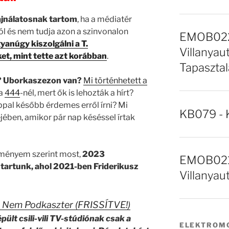
ajnálatosnak tartom
, ha a médiatér
ból és nem tudja azon a szinvonalon
EMOB022 
anúgy kiszolgálni a T.
Villanyaut
t, mint tette azt korábban
.
Tapasztal
e? Uborkaszezon van?
Mi történhetett a
 a
444
-nél, mert ők is lehozták a hírt?
ppal később érdemes erről írni? Mi
KB079 - 
fejében, amikor pár nap késéssel írtak
eményem szerint most,
2023
EMOB021 
 tartunk, ahol 2021-ben Friderikusz
Villanyau
ig Nem Podkaszter (FRISSÍTVE!)
épült csili-vili TV-stúdiónak csak a
ELEKTROMO