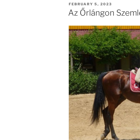
POSTED
FEBRUARY 5, 2023
ON
Az Őrlángon Szeml