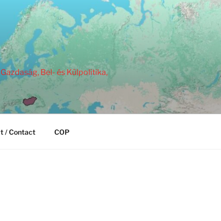
Gazdaság, Bel- és Külpolitika,
t / Contact
COP