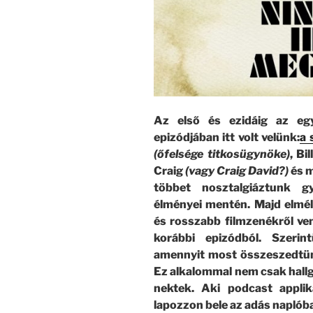
Az első és ezidáig az eg
epizódjában itt volt velünk:
a 
(őfelsége titkosügynöke)
, Bi
Craig
(vagy Craig David?)
és m
többet nosztalgiáztunk g
élményei mentén. Majd elmél
és rosszabb filmzenékről ve
korábbi epizódból. Szerin
amennyit most összeszedtün
Ez alkalommal nem csak hallga
nektek. Aki podcast applik
lapozzon bele az adás naplóba