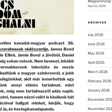
Magyarország 
April 12, 2026
ARCHIVES
July 2026
yetlen kanadai-magyar podcast 36.
June 2026
szerelmesek védőszentje
, James Bond
May 2026
llie Eilish, Jamie Bond a jövőből, Daniel
ég sokan mások. Nem keveset, inkább
April 2026
yermekkorunk televíziós és mozis
March 2026
kedtünk a magyar szinkronról, a jobb
ndégünkkel, akit már ismerhettek egy
February 2026
tünk ennyi videós tartalmat, mint
January 2026
k, még nem tartalmazott adás napló.
tni, hanem nézni valót is kínálunk hát
December 20
ációval hallgat minket, kérjük, hogy
November 20
! Ja, és
hestegkanadapanda
.