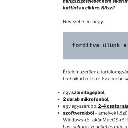
hangszigetelését nem sikerült
kattints a cikkre. Köszi!
Nevezetesen, hogy:
fordítva ülünk a
Értelemszerűen a tartalomgyá
technikai háttérre. Ez a technika
egy
számítógépből
,
2 darab mikrofonból
,
egy egyszerűbb,
2-4 csatorná
szoftverekből
– amelyek közül
Windows-ról, akár MacOS-ről 
használtam ilyeneket és még m