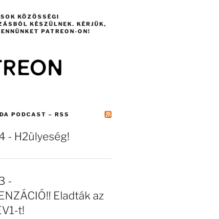
ÁSOK KÖZÖSSÉGI
ZÁSBÓL KÉSZÜLNEK. KÉRJÜK,
ENNÜNKET PATREON-ON!
DA PODCAST – RSS
- H2ülyeség!
 -
NZÁCIÓ!! Eladták az
EV1-t!