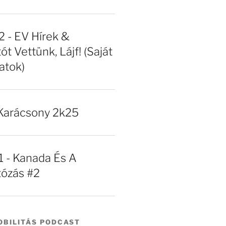
- EV Hírek &
ót Vettünk, Lájf! (Saját
atok)
Karácsony 2k25
- Kanada És A
tózás #2
BILITÁS PODCAST