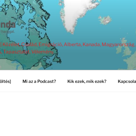
Közélet, Család, Emigráció, Alberta, Kanada, Magyarország, 
s, Tapasztalat, Vélemény.
öltés]
Mi az a Podcast?
Kik ezek, mik ezek?
Kapcsola