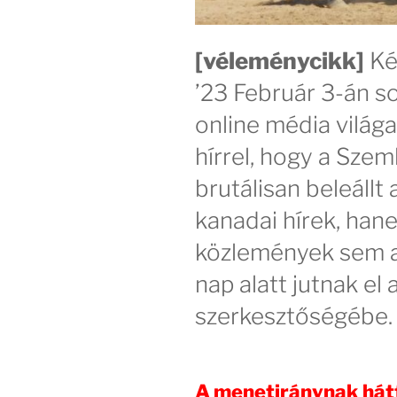
[véleménycikk]
Ké
’23 Február 3-án s
online média világa
hírrel, hogy a Sze
brutálisan beleállt
kanadai hírek, ha
közlemények sem a
nap alatt jutnak el
szerkesztőségébe.
A menetiránynak hátt