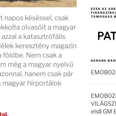
EZEK AZ AD
FINANSZÍRO
t napos késéssel, csak
TÁMOGASS B
okkolta olvasóit a magyar
 azzal a katasztrófális
mlélek keresztény magazin
 a földbe. Nem csak a
KANADA BAN
nem még a magyar nyelvű
EMOB024 
zonnal, hanem csak pár
 a magyar hírportálok
EMOB023
VILÁGSZE
első GM 
al.