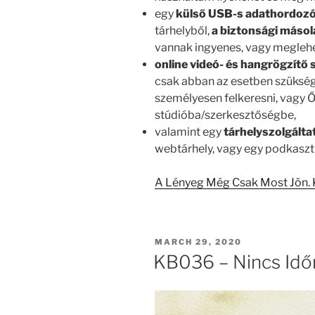
egy
külső USB-s adathordozó
tárhelyből,
a biztonsági másol
vannak ingyenes, vagy megleh
online videó- és hangrögzítő 
csak abban az esetben szüksége
személyesen felkeresni, vagy Ő
stúdióba/szerkesztőségbe,
valamint egy
tárhelyszolgálta
webtárhely, vagy egy podkaszt
A Lényeg Még Csak Most Jön. Ka
POSTED
MARCH 29, 2020
ON
KB036 – Nincs Idő