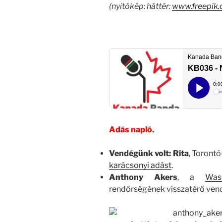
(nyitókép: háttér:
www.freepik
Adás napló.
Vendégünk volt: Rita
, Torontó
karácsonyi adást
.
Anthony Akers
, a
Was
rendőrségének visszatérő ven