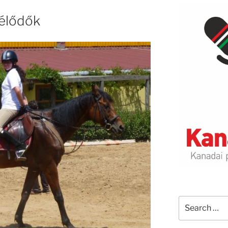
élődők
Search
for: