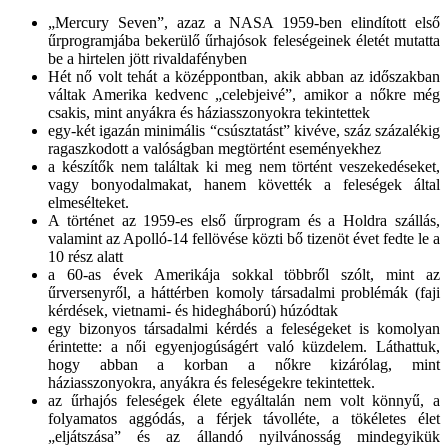
„Mercury Seven”, azaz a NASA 1959-ben elindított első
űrprogramjába bekerülő űrhajósok feleségeinek életét mutatta
be a hirtelen jött rivaldafényben
Hét nő volt tehát a középpontban, akik abban az időszakban
váltak Amerika kedvenc „celebjeivé”, amikor a nőkre még
csakis, mint anyákra és háziasszonyokra tekintettek
egy-két igazán minimális “csúsztatást” kivéve, száz százalékig
ragaszkodott a valóságban megtörtént eseményekhez
a készítők nem találtak ki meg nem történt veszekedéseket,
vagy bonyodalmakat, hanem követték a feleségek által
elmesélteket.
A történet az 1959-es első űrprogram és a Holdra szállás,
valamint az Apolló-14 fellövése közti bő tizenöt évet fedte le a
10 rész alatt
a 60-as évek Amerikája sokkal többről szólt, mint az
űrversenyről, a háttérben komoly társadalmi problémák (faji
kérdések, vietnami- és hidegháború) húzódtak
egy bizonyos társadalmi kérdés a feleségeket is komolyan
érintette: a női egyenjogúságért való küzdelem. Láthattuk,
hogy abban a korban a nőkre kizárólag, mint
háziasszonyokra, anyákra és feleségekre tekintettek.
az űrhajós feleségek élete egyáltalán nem volt könnyű, a
folyamatos aggódás, a férjek távolléte, a tökéletes élet
„eljátszása” és az állandó nyilvánosság mindegyikük