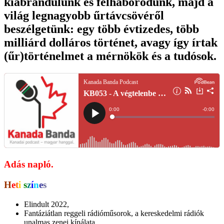
kiábrándulunk és felháborodunk, majd a
világ legnagyobb űrtávcsövéről
beszélgetünk: egy több évtizedes, több
milliárd dolláros történet, avagy így írtak
(űr)történelmet a mérnökök és a tudósok.
Adás napló.
H
e
t
i
s
z
í
n
e
s
Elindult 2022,
Fantáziátlan reggeli rádióműsorok, a kereskedelmi rádiók
unalmas zenei kínálata,