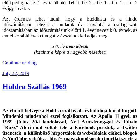
előtt pedig az i.e. 1. év található. Tehát: i.e. 2 – i.e. 1 – i.u. 1 – i.u. 2
és így tovább.
Azt érdemes lehet tudni, hogy a buddhista és a hindu
időszámításban létezik a nulladik év. Továbbá a csillagászati
időszámításban az időszámításunk előtti 1. évet nevezik 0. évnek, az
ennél korábbi éveket negatív évszámokkal adják meg.
a 0. év nem létezik
(
kattints a képre a nagyobb nézethet
)
“A
Continue reading
Nulladik
Posted
July 22, 2019
Év”
on
Holdra Szállás 1969
Az elmúlt hétvége a Holdra szállás 50. évfodulója körül forgott.
Mindenki mindenhol ezzel foglalkozott. Az Apollo 11-gyel, az
1969. július 20-i landolással, Neil Armstrong-gal és Edwin
“Buzz” Aldrin-nal voltak tele a Facebook posztok, a Twitter
üzenetek, a különböző hírportálok és weboldalak cikkei, blogok
és YouTube videók, a hír- és magazinműsorok riportjai szerte a