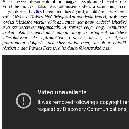
A 6 részes dokumentumfilm magyar szinkronnal elérhető a
YouTube-on. Az utolsó rész különösen kedves a számomra, mert
nagyobb részt
Pavlics Ferenc
munkásságáról, a holdjáró tervezőjéről
szól:
“Noha a Holdra lépõ ûrhajósokat mindenki ismeri, azok neve
jórészt feledésbe merült, akik az „emberiség nagy lépését” lehetõvé
tevõ szerkezeteket megalkották. A sorozat célja, hogy bemutassa
azokat, akik közremûködtek abban, hogy az ûrhajósok küldetése
teljesülhessen. Az epizódokban összesen hetven, az Apollo
programban dolgozó szakember szólal meg, köztük a hatodik
részben maga Pavlics Ferenc, a holdautó fõkonstruktõre is.”