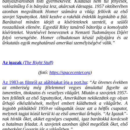
bányászvárosban tölti gyermekéveit. Kilátásai nem túl fényesek,
valószínűleg ő is bányász lesz, akárcsak édesapja. 1957 októberében
azonban megváltozik Homer számára a világ: fellövik az első
szovjet Szputnyikot. Attól kezdve a rakéták érdeklik leginkább a fiút.
Barátaival minden idejét a kísérleteknek szenteli, a szülői
rosszallások ellenére. Egyedül Riley tanárnő bátorítja a komolyabb
kísérleteket. Vezetésével beneveznek a Nemzeti Tudományos Díjért
folyó versengésbe. Homer céltudatosan készül pályájára és az
űrkutatás egyik meghatározó amerikai személyiségévé válik.”
Az igazak
(The Right Stuff)
(fotó:
https://spacecenter.org
)
Az 1983-as filmról az alábbiakat írja a port.hu
:
“Az ötvenes években
az emberiség még félelemmel vegyes ámulattal figyelte az
ismeretlen, titokzatos és veszélyes világűrt. Miután a szovjetek 1957-
ben fellőtték az első Szputnyikot, Amerikában nekikezdtek egy olyan
űrhajó elkészítésének, mellyel embert küldhetnek a világűrbe. A
legjobb pilótákból 1959-re válogatták össze azt a hétfős csapatot,
melynek tagjai közül kerül ki az első amerikai űrhajós. “Az Igazak”-
nak hívták őket, akiket egységes csapattá, igaz barátokká kovácsolt
a hatalmas feladat. A szovjetek azonban újból megelőzik őket, első
emberként Gagarin jár a világűrben.”