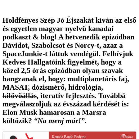
Holdfényes Szép Jó Éjszakát kíván az első
és egyetlen magyar nyelvű kanadai
podkaszt & blog! A hetvenedik epizódban
Dávidot, Szabolcsot és Norcy-t, azaz a
SpaceJunkie-t láttuk vendégül. Felhívjuk
Kedves Hallgatóink figyelmét, hogy a
közel 2,5 órás epizódban olyan szavak
hangzanak el, hogy: multiplanetáris faj,
MASAT, dózismérő, hidrológia,
kilövőállás
, iteratív fejlesztés. Továbbá
megválaszoljuk az évszázad kérdését is:
Elon Musk hamarosan a Marsra
költözik?
“Na menj már!”
.