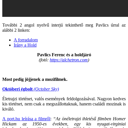
További 2 angol nyelvű interjú tekinthető meg Pavlics úrral az
alábbi 2 linken:
A forradalom
Irány a Hold
Pavlics Ferenc és a holdjáró
(fotó:
https://alchetron.com
)
Most pedig jöjjenek a mozifilmek.
Októberi égbolt
(October Sky)
Életrajzi történet, valós események feldolgozásával. Nagyon kedves
kis történet, nem csak a megszállottaknak, hanem családi mozinak is
kiváló.
A port.hu leírása a filmről
:
“Az önéletrajzi ihletésű filmben Homer
Hickam az 1950-es években, egy kis nyugat-virginiai