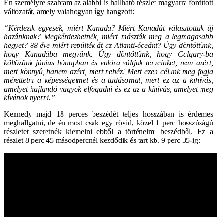
Én személyre szabtam az alábbi is hallható részlet magyarra fordított
változatát, amely valahogyan így hangzott:
“Kérdezik egyesek, miért Kanada? Miért Kanadát választottuk új
hazánknak? Megkérdezhetnék, miért mászták meg a legmagasabb
hegyet? 88 éve miért repülték át az Atlanti-óceánt? Úgy döntöttünk,
hogy Kanadába megyünk. Úgy döntöttünk, hogy Calgary-ba
költözünk június hónapban és valóra váltjuk terveinket, nem azért,
mert könnyû, hanem azért, mert nehéz! Mert ezen célunk meg fogja
mérettetni a képességeimet és a tudásomat, mert ez az a kihívás,
amelyet hajlandó vagyok elfogadni és ez az a kihívás, amelyet meg
kívánok nyerni.”
Kennedy majd 18 perces beszédét teljes hosszában is érdemes
meghallgatni, de én most csak egy rövid, közel 1 perc hosszúságú
részletet szeretnék kiemelni ebből a történelmi beszédből. Ez a
részlet 8 perc 45 másodpercnél kezdődik és tart kb. 9 perc 35-ig: