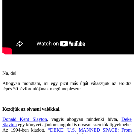
Na, de!
Ahogyan mondtam, mi egy picit más útját választjuk az Holdra
lépés 50. évfordulójának megünneplésére.
Kezdjük az olvasni valókkal.
Donald Kent Slayton
, vagyis ahogyan mindenki hívta,
Deke
Slayton
egy könyvét ajánlom angolul is olvasni szeretők figyelmébe.
Az 1994-ben kiadott,
“DEKE! U.S. MANNED SPACE: From