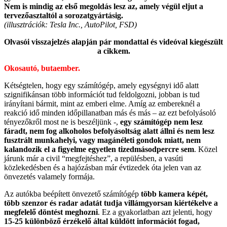
Nem is mindig az első megoldás lesz az, amely végül eljut a
tervezőasztaltól a sorozatgyártásig.
(illusztrációk: Tesla Inc., AutoPilot, FSD)
Olvasói visszajelzés alapján pár mondattal és videóval kiegészült
a cikkem.
Okosautó, butaember.
Kétségtelen, hogy egy számítógép, amely egységnyi idő alatt
szignifikánsan több információt tud feldolgozni, jobban is tud
irányítani bármit, mint az emberi elme. Amíg az embereknél a
reakció idő minden időpillanatban más és más – az ezt befolyásoló
tényezőkről most ne is beszéljünk -,
egy számítógép nem lesz
fáradt, nem fog alkoholos befolyásoltság alatt állni és nem lesz
fusztrált munkahelyi, vagy magánéleti gondok miatt, nem
kalandozik el a figyelme egyetlen tizedmásodpercre sem
. Közel
járunk már a civil “megfejtéshez”, a repülésben, a vasúti
közlekedésben és a hajózásban már évtizedek óta jelen van az
önvezetés valamely formája.
Az autókba beépített önvezető számítógép
több kamera képét,
több szenzor és radar adatát tudja villámgyorsan kiértékelve a
megfelelő döntést meghozni
. Ez a gyakorlatban azt jelenti, hogy
15-25 különböző érzékelő által küldött információt fogad,