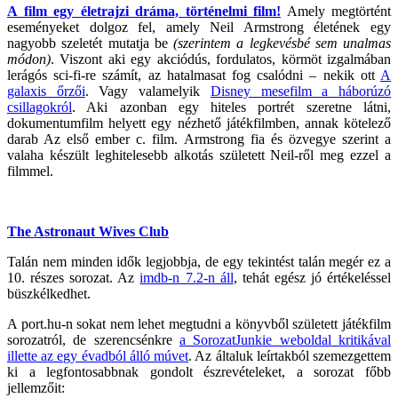
A film egy életrajzi dráma, történelmi film!
Amely megtörtént
eseményeket dolgoz fel, amely Neil Armstrong életének egy
nagyobb szeletét mutatja be
(szerintem a legkevésbé sem unalmas
módon)
. Viszont aki egy akciódús, fordulatos, körmöt izgalmában
lerágós sci-fi-re számít, az hatalmasat fog csalódni – nekik ott
A
galaxis őrzői
. Vagy valamelyik
Disney mesefilm a háborúzó
csillagokról
. Aki azonban egy hiteles portrét szeretne látni,
dokumentumfilm helyett egy nézhető játékfilmben, annak kötelező
darab Az első ember c. film. Armstrong fia és özvegye szerint a
valaha készült leghitelesebb alkotás született Neil-ről meg ezzel a
filmmel.
The Astronaut Wives Club
Talán nem minden idők legjobbja, de egy tekintést talán megér ez a
10. részes sorozat. Az
imdb-n 7.2-n áll
, tehát egész jó értékeléssel
büszkélkedhet.
A port.hu-n sokat nem lehet megtudni a könyvből született játékfilm
sorozatról, de szerencsénkre
a SorozatJunkie weboldal kritikával
illette az egy évadból álló múvet
. Az általuk leírtakból szemezgettem
ki a legfontosabbnak gondolt észrevételeket, a sorozat főbb
jellemzőit: