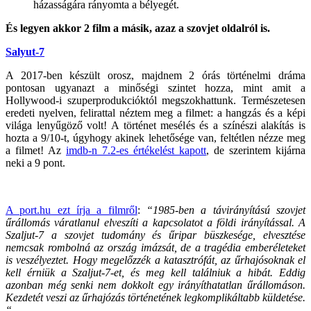
házasságára rányomta a bélyegét.
És legyen akkor 2 film a másik, azaz a szovjet oldalról is.
Salyut-7
A 2017-ben készült orosz, majdnem 2 órás történelmi dráma
pontosan ugyanazt a minőségi szintet hozza, mint amit a
Hollywood-i szuperprodukcióktól megszokhattunk. Természetesen
eredeti nyelven, felirattal néztem meg a filmet: a hangzás és a képi
világa lenyűgöző volt! A történet mesélés és a színészi alakítás is
hozta a 9/10-t, úgyhogy akinek lehetősége van, feltétlen nézze meg
a filmet! Az
imdb-n 7.2-es értékelést kapott
, de szerintem kijárna
neki a 9 pont.
A port.hu ezt írja a filmről
:
“1985-ben a távirányítású szovjet
űrállomás váratlanul elveszíti a kapcsolatot a földi irányítással. A
Szaljut-7 a szovjet tudomány és űripar büszkesége, elvesztése
nemcsak rombolná az ország imázsát, de a tragédia emberéleteket
is veszélyeztet. Hogy megelőzzék a katasztrófát, az űrhajósoknak el
kell érniük a Szaljut-7-et, és meg kell találniuk a hibát. Eddig
azonban még senki nem dokkolt egy irányíthatatlan űrállomáson.
Kezdetét veszi az űrhajózás történetének legkomplikáltabb küldetése.
“