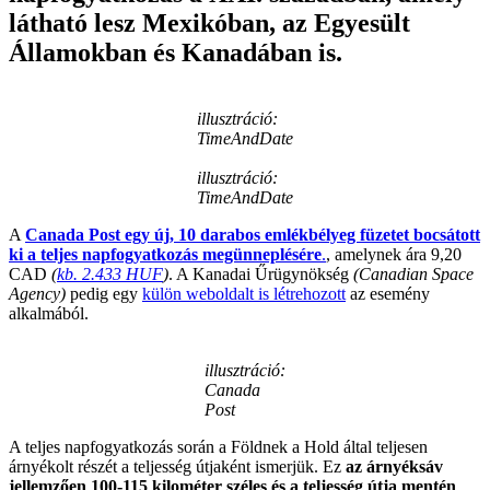
látható lesz Mexikóban, az Egyesült
Államokban és Kanadában is.
illusztráció:
TimeAndDate
illusztráció:
TimeAndDate
A
Canada Post egy új, 10 darabos emlékbélyeg füzetet bocsátott
ki a teljes napfogyatkozás megünneplésére
.
, amelynek ára 9,20
CAD
(
kb. 2.433 HUF
)
. A Kanadai Űrügynökség
(Canadian Space
Agency)
pedig egy
külön weboldalt is létrehozott
az esemény
alkalmából.
illusztráció:
Canada
Post
A teljes napfogyatkozás során a Földnek a Hold által teljesen
árnyékolt részét a teljesség útjaként ismerjük. Ez
az árnyéksáv
jellemzően 100-115 kilométer széles és a teljesség útja mentén