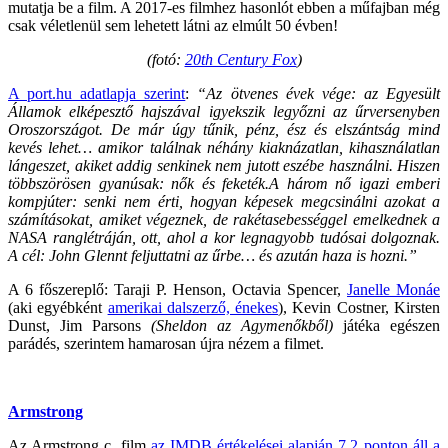
mutatja be a film. A 2017-es filmhez hasonlót ebben a műfajban még
csak véletlenül sem lehetett látni az elmúlt 50 évben!
(fotó:
20th Century Fox
)
A port.hu adatlapja szerint
:
“Az ötvenes évek vége: az Egyesült
Államok elképesztő hajszával igyekszik legyőzni az űrversenyben
Oroszországot. De már úgy tűnik, pénz, ész és elszántság mind
kevés lehet… amikor találnak néhány kiaknázatlan, kihasználatlan
lángeszet, akiket addig senkinek nem jutott eszébe használni. Hiszen
többszörösen gyanúsak: nők és feketék.A három nő igazi emberi
kompjúter: senki nem érti, hogyan képesek megcsinálni azokat a
számításokat, amiket végeznek, de rakétasebességgel emelkednek a
NASA ranglétráján, ott, ahol a kor legnagyobb tudósai dolgoznak.
A cél: John Glennt feljuttatni az űrbe… és azután haza is hozni.”
A 6 főszereplő: Taraji P. Henson, Octavia Spencer,
Janelle Monáe
(aki egyébként
amerikai dalszerző, énekes
), Kevin Costner, Kirsten
Dunst, Jim Parsons
(Sheldon az Agymenőkből)
játéka egészen
parádés, szerintem hamarosan újra nézem a filmet.
Armstrong
Az Armstrong c. film
az IMDB értékelései alapján 7.2 ponton áll a