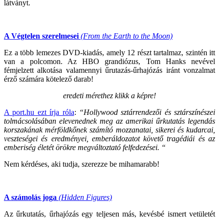
látványt.
A Végtelen szerelmesei
(From the Earth to the Moon)
Ez a több lemezes DVD-kiadás, amely 12 részt tartalmaz, szintén itt
van a polcomon. Az HBO grandiózus, Tom Hanks nevével
fémjelzett alkotása valamennyi űrutazás-űrhajózás iránt vonzalmat
érző számára kötelező darab!
eredeti mérethez klikk a képre!
A port.hu ezt írja róla
:
“Hollywood sztárrendezői és sztárszínészei
tolmácsolásában elevenednek meg az amerikai űrkutatás legendás
korszakának mérföldkőnek számító mozzanatai, sikerei és kudarcai,
veszteségei és eredményei, emberáldozatot követő tragédiái és az
emberiség életét örökre megváltoztató felfedezései. “
Nem kérdéses, aki tudja, szerezze be mihamarabb!
A számolás joga
(Hidden Figures)
Az űrkutatás, űrhajózás egy teljesen más, kevésbé ismert vetületét