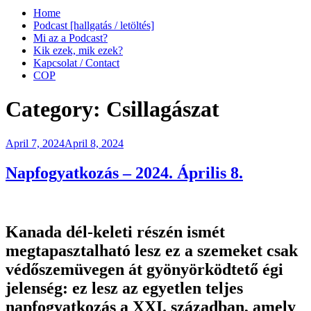
Home
Podcast [hallgatás / letöltés]
Mi az a Podcast?
Kik ezek, mik ezek?
Kapcsolat / Contact
COP
Category:
Csillagászat
Posted
April 7, 2024
April 8, 2024
on
Napfogyatkozás – 2024. Április 8.
Kanada dél-keleti részén ismét
megtapasztalható lesz ez a szemeket csak
védőszemüvegen át gyönyörködtető égi
jelenség: ez lesz az egyetlen teljes
napfogyatkozás a XXI. században, amely