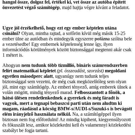
hangol össze, dolgoz fel, értékel ki, vet össze az autóba épített
önvezetést végző számítógép
, majd hajtja végre kívánt a feladatot.
Ugye jól érzékelhető, hogy ezt egy ember képtelen utána
csinálni?
Olyan, mintha rajtad, a sofőrön kívül még másik 15-25
ember ülne az autódban és mindegyik egyszerre
pofázna
szólna bele
a vezetésedbe! Egy embernek képtelenség lenne így, ilyen
információdús körülmények között biztonsággal megtenni akár csak
1 métert is.
Ahogyan
nem tudunk több tízmillió, bináris számrendszerben
felírt matematikai képletet
(pl. összeadást, szorzást)
megoldani
egyetlen másodperc alatt
, ugyanúgy nem tudunk teljes
biztonsággal sem vezetni, de még csak megközelítóleg sem olyan
jól, mint egy számítógép. Az emberi tényező, amíg emberek ülnek a
volán mögött, mindig tényező marad.
Felbosszantott a főnök, a
hátsó ülésen rendetlenkednek a gyerekek és még fáradt is
vagyok, mert a tegnapi bebaszcsi parti után nem aludtm ki
magam, ráadásul a köcsög BMW-s/AUDI-s/Suzuki-s is bevágott
elém irányjelző használata nélkül.
Na, a számítógéppel ilyen
biztosan nem fog előfordulni! Az mindig kipihent, kiegyensúlyozott
és fókuszált lesz, amikor közlekedni kell és valamennyi közlekedési
szabályt be fogja tartani.