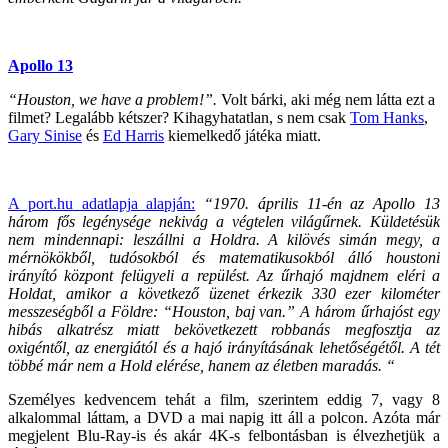
Apollo 13
“Houston, we have a problem!”.
Volt bárki, aki még nem látta ezt a
filmet? Legalább kétszer? Kihagyhatatlan, s nem csak
Tom Hanks
,
Gary Sinise
és
Ed Harris
kiemelkedő játéka miatt.
A port.hu adatlapja alapján:
“1970. április 11-én az Apollo 13
három fős legénysége nekivág a végtelen világűrnek. Küldetésük
nem mindennapi: leszállni a Holdra. A kilövés simán megy, a
mérnökökből, tudósokból és matematikusokból álló houstoni
irányító központ felügyeli a repülést. Az űrhajó majdnem eléri a
Holdat, amikor a következő üzenet érkezik 330 ezer kilométer
messzeségből a Földre: “Houston, baj van.” A három űrhajóst egy
hibás alkatrész miatt bekövetkezett robbanás megfosztja az
oxigéntől, az energiától és a hajó irányításának lehetőségétől. A tét
többé már nem a Hold elérése, hanem az életben maradás. “
Személyes kedvencem tehát a film, szerintem eddig 7, vagy 8
alkalommal láttam, a DVD a mai napig itt áll a polcon. Azóta már
megjelent Blu-Ray-is és akár 4K-s felbontásban is élvezhetjük a