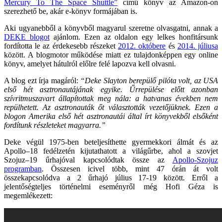
Mercury To The Space Shuttle”
című könyv az Amazon-on
szerezhető be, akár e-könyv formájában is.
Aki ugyanebből a könyvből magyarul szeretne olvasgatni, annak a
DEKE blogot
ajánlom. Ezen az oldalon egy lelkes honfitársunk
fordította le az érdekesebb részeket
2012. októbere
és
2014. júliusa
között. A blogmotor működése miatt ez tulajdonképpen egy online
könyv, amelyet hátulról előlre felé lapozva kell olvasni.
A blog ezt írja magáról:
“Deke Slayton berepülő pilóta volt, az USA
első hét asztronautájának egyike. Űrrepülése előtt azonban
szívritmuszavart állapítottak meg nála: a hatvanas években nem
repülhetett. Az asztronauták őt választották vezetőjüknek. Ezen a
blogon Amerika első hét asztronautái által írt könyvekből elsőként
fordítunk részleteket magyarra.”
Deke végül 1975-ben beteljesíthette gyermekkori álmát és az
Apollo–18 fedélzetén kijutathatott a világűrbe, ahol a szovjet
Szojuz–19 űrhajóval kapcsolódtak össze az
Apollo-Szojuz
programban
. Összesen icivel több, mint 47 órán át volt
összekapcsolódva a 2 űrhajó július 17-19 között. Erről a
jelentőségteljes történelmi eseményről még Hofi Géza is
megemlékezett: