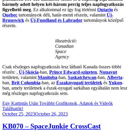
bármely adott helyen két-három percig teljes napfogyatkozás
figyelhető meg
. Ez alkalommal ez így fog történni
Ontario
és
Quebec
tartományok déli, határ-menti részein, valamint
Új-
Brunswick
és
Új-Fundland és Labrador
tartományok középső
részein.
illusztráció:
Canadian
Space
Agency
Csak részleges napfogyatkozás lesz látható Kanada összes többi
részén: ,
Új-Skócia
-ban,
Prince Edward-szigeten
,
Nunavut
területen, valamint
Manitoba
-ban,
Saskatchewan
-ban,
Alberta
-
ban,
Brit Columbia
-ban, az
Északnyugati területek
és
Yukon
-
ban, amely területnek a észak-nyugati sarkában egyáltalán nem lesz
még részleges napfogyatkozás sem.
Egy Kattintás Után További Grafikonok, Adatok és Videók
Találhatók!
Posted
October 25, 2023
October 26, 2023
on
KB070 – SpaceJunkie CrossCast