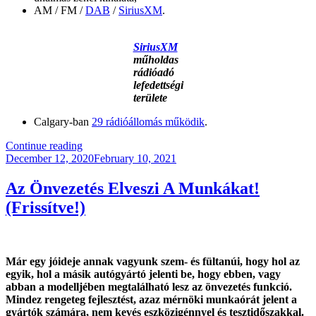
AM / FM /
DAB
/
SiriusXM
.
SiriusXM
műholdas
rádióadó
lefedettségi
területe
Calgary-ban
29 rádióállomás működik
.
“KB053
Continue reading
Posted
–
December 12, 2020
February 10, 2021
on
A
végtelenbe
Az Önvezetés Elveszi A Munkákat!
és
(Frissítve!)
még
toWEBB!”
Már egy jóideje annak vagyunk szem- és fültanúi, hogy hol az
egyik, hol a másik autógyártó jelenti be, hogy ebben, vagy
abban a modelljében megtalálható lesz az önvezetés funkció.
Mindez rengeteg fejlesztést, azaz mérnöki munkaórát jelent a
gyártók számára, nem kevés eszközigénnyel és tesztidőszakkal.