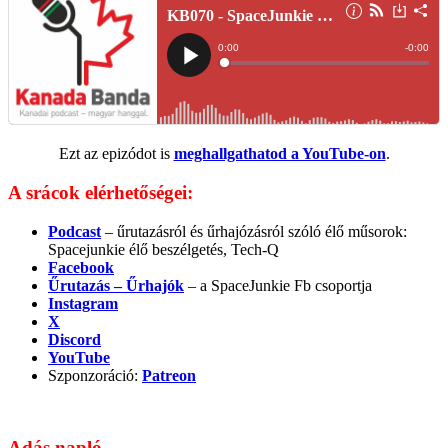
Ezt az epizódot is
meghallgathatod a YouTube-on
.
A srácok elérhetőségei:
Podcast
– űrutazásról és űrhajózásról szóló élő műsorok:
Spacejunkie élő beszélgetés, Tech-Q
Facebook
Űrutazás – Űrhajók
– a SpaceJunkie Fb csoportja
Instagram
X
Discord
YouTube
Szponzoráció:
Patreon
Adás napló.