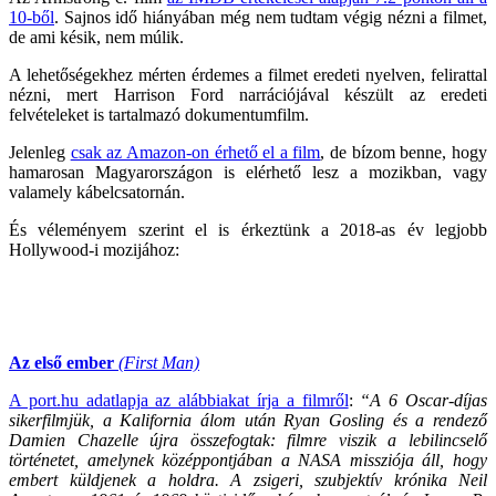
10-ből
. Sajnos idő hiányában még nem tudtam végig nézni a filmet,
de ami késik, nem múlik.
A lehetőségekhez mérten érdemes a filmet eredeti nyelven, felirattal
nézni, mert Harrison Ford narrációjával készült az eredeti
felvételeket is tartalmazó dokumentumfilm.
Jelenleg
csak az Amazon-on érhető el a film
, de bízom benne, hogy
hamarosan Magyarországon is elérhető lesz a mozikban, vagy
valamely kábelcsatornán.
És véleményem szerint el is érkeztünk a 2018-as év legjobb
Hollywood-i mozijához:
Az első ember
(First Man)
A port.hu adatlapja az alábbiakat írja a filmről
:
“A 6 Oscar-díjas
sikerfilmjük, a Kalifornia álom után Ryan Gosling és a rendező
Damien Chazelle újra összefogtak: filmre viszik a lebilincselő
történetet, amelynek középpontjában a NASA missziója áll, hogy
embert küldjenek a holdra. A zsigeri, szubjektív krónika Neil