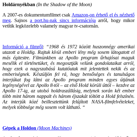
Holdárnyékban
(In the Shadow of the Moon)
A 2007-es dokumentumfilmet csak
Amazon-on érhető el és nézhető
meg
. Sajnos
a port.hu-nak sincs információja
arról, hogy mikor
vetítik legközelebb valamely magyar tv-csatornán.
Információ a filmről
:
“1968 és 1972 között huszonnégy amerikai
utazott a Holdig. Rajtuk kívül emberi lény még sosem látogatott el
más égitestre. Filmünkben az Apollo program űrhajósai maguk
mesélik el történetüket, és megosztják velünk gondolataikat arról,
hogy ezek a nagyszabású kutatóutak mit jelentettek nekik és az
emberiségnek. Készüljön fel rá, hogy bensőséges és tanulságos
interjúkat fog látni az Apollo program minden egyes útjának
legénységével az Apollo 8-tól – az első Hold körüli úttól – kezdve az
Apollo 17-ig, az utolsó holdraszállásig, melynek során két ember
több mint három nappalt és három éjszakát töltött a Hold felszínén.
Az interjúk közé beillesztettünk felújított NASA-filmfelvételeket,
melyek többsége még sosem volt látható. “
Gépek a Holdon
(Moon Machines)