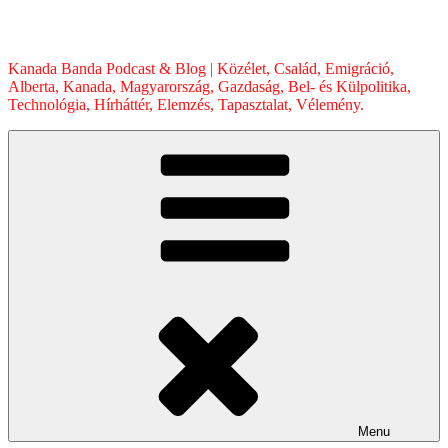
Skip
to
content
Kanada Banda Podcast & Blog | Közélet, Család, Emigráció,
Alberta, Kanada, Magyarország, Gazdaság, Bel- és Külpolitika,
Technológia, Hírháttér, Elemzés, Tapasztalat, Vélemény.
Menu