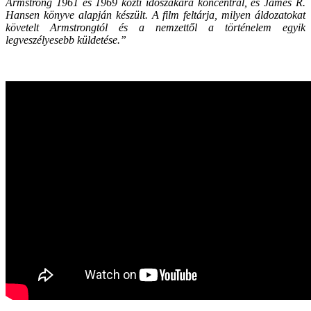
Armstrong 1961 és 1969 közti időszakára koncentrál, és James R.
Hansen könyve alapján készült. A film feltárja, milyen áldozatokat
követelt Armstrongtól és a nemzettől a történelem egyik
legveszélyesebb küldetése.”