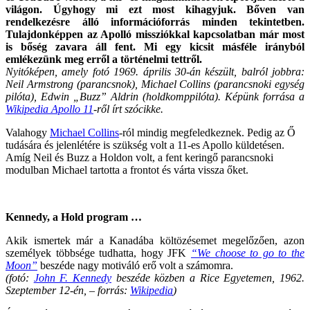
világon. Úgyhogy mi ezt most kihagyjuk. Bőven van
rendelkezésre álló információforrás minden tekintetben.
Tulajdonképpen az Apolló missziókkal kapcsolatban már most
is bőség zavara áll fent. Mi egy kicsit másféle irányból
emlékezünk meg erről a történelmi tettről.
Nyitóképen, amely fotó 1969. április 30-án készült, balról jobbra:
Neil Armstrong (parancsnok), Michael Collins (parancsnoki egység
pilóta), Edwin „Buzz” Aldrin (holdkomppilóta). Képünk forrása a
Wikipedia Apollo 11
-ről írt szócikke.
Valahogy
Michael Collins
-ról mindig megfeledkeznek. Pedig az Ő
tudására és jelenlétére is szükség volt a 11-es Apollo küldetésen.
Amíg Neil és Buzz a Holdon volt, a fent keringő parancsnoki
modulban Michael tartotta a frontot és várta vissza őket.
Kennedy, a Hold program …
Akik ismertek már a Kanadába költözésemet megelőzően, azon
személyek többsége tudhatta, hogy JFK
“We choose to go to the
Moon”
beszéde nagy motiváló erő volt a számomra.
(fotó:
John F. Kennedy
beszéde közben a Rice Egyetemen, 1962.
Szeptember 12-én, – forrás:
Wikipedia
)