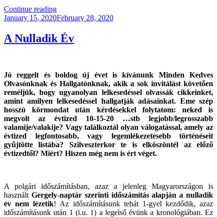
“Az
Continue reading
Posted
Önvezetés
January 15, 2020
February 28, 2020
on
Elveszi
A
A Nulladik Év
Munkákat!
(Frissítve!)”
Jó reggelt és boldog új évet is kívánunk Minden Kedves
Olvasónknak és Hallgatónknak, akik a sok invitálást követően
reméljük, hogy ugyanolyan lelkesedéssel olvassák cikkeinket,
amint amilyen lelkesedéssel hallgatják adásainkat. Eme szép
hosszú körmondat után kérdésekkel folytatom: neked is
megvolt az évtized 10-15-20 …stb legjobb/legrosszabb
valamije/valakije? Vagy találkoztál olyan válogatással, amely az
évtized legfontosabb, vagy legemlékezetesebb történéseit
gyűjtötte listába? Szilveszterkor te is elköszöntél az előző
évtizedtől? Miért? Hiszen még nem is ért véget.
A polgári időszámításban, azaz a jelenleg Magyarországon is
használt
Gergely-naptár szerinti időszámítás alapján a nulladik
év nem lézetik
! Az időszámításunk tehát 1-gyel kezdődik, azaz
időszámításunk után 1 (i.u. 1) a legelső évünk a kronológiában. Ez