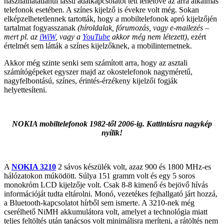
használhatatlanul lassú adatkapcsolatot tett lehetővé az arra alkalmas
telefonok esetében. A színes kijelző is évekre volt még. Sokan
elképzelhetetlennek tartották, hogy a mobiltelefonok apró kijelzőjén
tartalmat fogyasszanak
(híroldalak, fórumozás, vagy e-mailezés –
mert pl. az
iWiW
, vagy a
YouTube
akkor még nem létezett)
, ezért
értelmét sem látták a színes kijelzőknek, a mobilinternetnek.
Akkor még szinte senki sem számított arra, hogy az asztali
számítógépeket egyszer majd az okostelefonok nagyméretű,
nagyfelbontású, színes, érintés-érzékeny kijelzői fogják
helyettesíteni.
NOKIA mobiltelefonok 1982-től 2006-ig. Kattintásra nagykép
nyílik!
A
NOKIA 3210
2 sávos készülék volt, azaz 900 és 1800 MHz-es
hálózatokon múködött. Súlya 151 gramm volt és egy 5 soros
monokróm LCD kijelzője volt. Csak 8-8 kimenő és bejövő hívás
információját tudta eltárolni. Monó, vezetékes fejhallgató járt hozzá,
a Bluetooth-kapcsolatot hírből sem ismerte. A 3210-nek még
cserélhető NiMH akkumulátora volt, amelyet a technológia miatt
teljes feltöltés után tanácsos volt minimálisra meríteni, a rátöltés nem