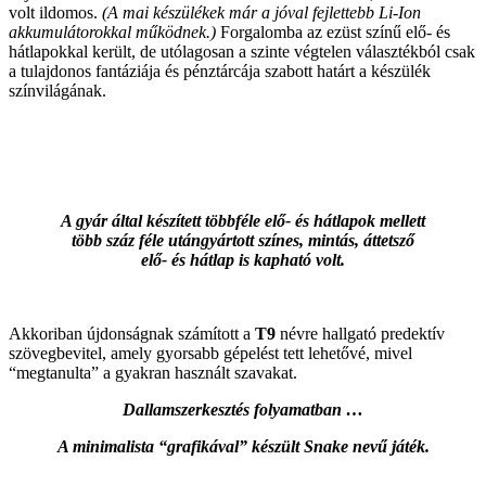
volt ildomos.
(A mai készülékek már a jóval fejlettebb Li-Ion
akkumulátorokkal működnek.)
Forgalomba az ezüst színű elő- és
hátlapokkal került, de utólagosan a szinte végtelen választékból csak
a tulajdonos fantáziája és pénztárcája szabott határt a készülék
színvilágának.
A gyár által készített többféle elő- és hátlapok mellett
több száz féle utángyártott színes, mintás, áttetsző
elő- és hátlap is kapható volt.
Akkoriban újdonságnak számított a
T9
névre hallgató predektív
szövegbevitel, amely gyorsabb gépelést tett lehetővé, mivel
“megtanulta” a gyakran használt szavakat.
Dallamszerkesztés folyamatban …
A minimalista “grafikával” készült Snake nevű játék.