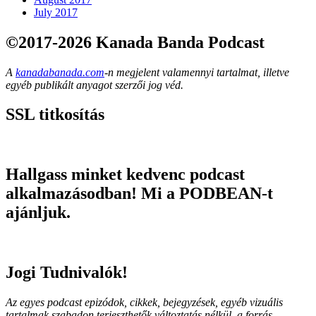
July 2017
©2017-2026 Kanada Banda Podcast
A
kanadabanada.com
-n megjelent valamennyi tartalmat, illetve
egyéb publikált anyagot szerzői jog véd.
SSL titkosítás
Hallgass minket kedvenc podcast
alkalmazásodban! Mi a PODBEAN-t
ajánljuk.
Jogi Tudnivalók!
Az egyes podcast epizódok, cikkek, bejegyzések, egyéb vizuális
tartalmak szabadon terjeszthetők változtatás nélkül, a forrás