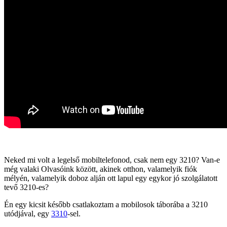
Neked mi volt a legelső mobiltelefonod, csak nem egy 3210? Van-e
még valaki Olvasóink között, akinek otthon, valamelyik fiók
mélyén, valamelyik doboz alján ott lapul egy egykor jó szolgálatott
tevő 3210-es?
Én egy kicsit később csatlakoztam a mobilosok táborába a 3210
utódjával, egy
3310
-sel.