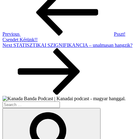
navigation
Previous
Psszt!
Csendet Kérünk!!
Next
Next
STATISZTIKAI SZIGNIFIKANCIA – unalmasan hangzik?
Post
Search
for:
Search