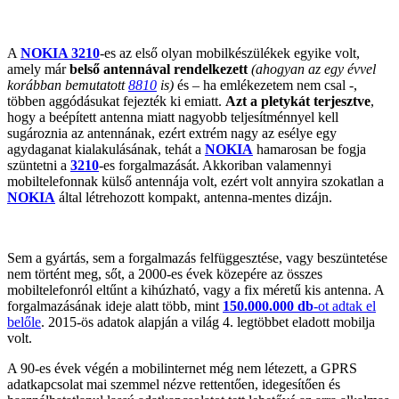
A
NOKIA 3210
-es az első olyan mobilkészülékek egyike volt,
amely már
belső antennával rendelkezett
(ahogyan az egy évvel
korábban bemutatott
8810
is)
és – ha emlékezetem nem csal -,
többen aggódásukat fejezték ki emiatt.
Azt a pletykát terjesztve
,
hogy a beépített antenna miatt nagyobb teljesítménnyel kell
sugároznia az antennának, ezért extrém nagy az esélye egy
agydaganat kialakulásának, tehát a
NOKIA
hamarosan be fogja
szüntetni a
3210
-es forgalmazását. Akkoriban valamennyi
mobiltelefonnak külső antennája volt, ezért volt annyira szokatlan a
NOKIA
által létrehozott kompakt, antenna-mentes dizájn.
Sem a gyártás, sem a forgalmazás felfüggesztése, vagy beszüntetése
nem történt meg, sőt, a 2000-es évek közepére az összes
mobiltelefonról eltűnt a kihúzható, vagy a fix méretű kis antenna. A
forgalmazásának ideje alatt több, mint
150.000.000 db
-ot adtak el
belőle
. 2015-ös adatok alapján a világ 4. legtöbbet eladott mobilja
volt.
A 90-es évek végén a mobilinternet még nem létezett, a GPRS
adatkapcsolat mai szemmel nézve rettentően, idegesítően és