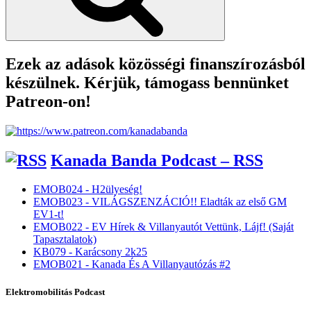
Ezek az adások közösségi finanszírozásból
készülnek. Kérjük, támogass bennünket
Patreon-on!
Kanada Banda Podcast – RSS
EMOB024 - H2ülyeség!
EMOB023 - VILÁGSZENZÁCIÓ!! Eladták az első GM
EV1-t!
EMOB022 - EV Hírek & Villanyautót Vettünk, Lájf! (Saját
Tapasztalatok)
KB079 - Karácsony 2k25
EMOB021 - Kanada És A Villanyautózás #2
Elektromobilitás Podcast