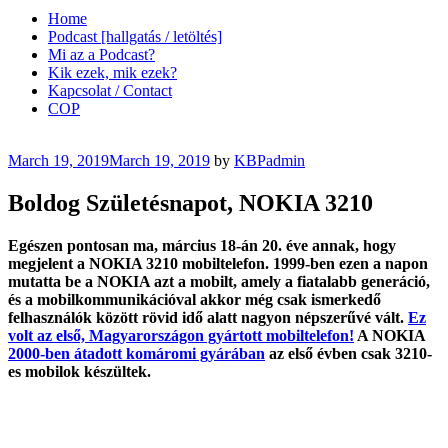
Home
Podcast [hallgatás / letöltés]
Mi az a Podcast?
Kik ezek, mik ezek?
Kapcsolat / Contact
COP
Posted
March 19, 2019
March 19, 2019
by
KBPadmin
on
Boldog Születésnapot, NOKIA 3210
Egészen pontosan ma, március 18-án 20. éve annak, hogy
megjelent a NOKIA 3210 mobiltelefon. 1999-ben ezen a napon
mutatta be a NOKIA azt a mobilt, amely a fiatalabb generáció,
és a mobilkommunikációval akkor még csak ismerkedő
felhasználók között rövid idő alatt nagyon népszerűvé vált.
Ez
volt az első, Magyarországon gyártott mobiltelefon!
A NOKIA
2000-ben átadott komáromi gyárában
az első évben csak 3210-
es mobilok készültek.