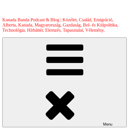
Skip
to
content
Kanada Banda Podcast & Blog | Közélet, Család, Emigráció,
Alberta, Kanada, Magyarország, Gazdaság, Bel- és Külpolitika,
Technológia, Hírháttér, Elemzés, Tapasztalat, Vélemény.
Menu