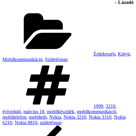
– Lázadó
Categories
Érdekesség
,
Kütyü
,
Mobilkommunikáció
,
Születésnap
Tags
1999
,
3210
,
évforduló
,
március 18
,
mobilkészülék
,
mobilkommunikáció
,
mobiltelefon
,
mobilteló
,
Nokia
,
Nokia 3210
,
Nokia 3310
,
Nokia
6210
,
Nokia 8810
,
születésnap
Post
Previous
Post