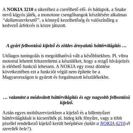
A
NOKIA 3210
a sikeréhez a cserélhető elő- és hátlapok, a Snake
nevű kígyós játék, a monotone csengőhangok készítésére alkalmas
“dallamszerkesztő”
, a könnyű kezelhetőség és valószínűleg a
kedvező árfekvés is közre játszott.
A gyári felbontá
sú kijelző és zöldes árnyalatú háttérvilágítás …
Utólagos tuningolás is megoldhatóvá vált a későbbiekben. Pl. vibra
motorral lehetett felszereltetni a készüléket, hogy a rezgő hívásjelzés
is elérhető funkció lehessen. A NOKIA egy rossz döntése
következtében ezt a funkciót végül nem építette be a
Magyarországon is gyárott és forgalmazott készülékekbe.
… valamint a módosított háttérvilágítás és egy nagyobb felbontású
kijelző.
Aztán egyes mobilszervizekben a kijelző és a billentyűzet
háttérvilágítását is kicserélték pl. hideg kék fényűre, vagy a több
pixellel rendelkező kijelző került beépítésre
(talán a
NOKIA 6210
-ét
szerelték bele?)
.