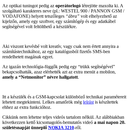
Az optikai tuningot pedig az
operátorlogó
létrejötte maxolta ki. A
szolgáltató karakteres neve (pl.: WESTEL 900 / PANNON GSM /
VODAFONE) helyett tetszőleges
“ábra”
volt elhelyezhető az
kijelzőn, amely egy szoftver, egy számítógép és egy adatkábel
segítségével volt feltölthető a készülékre.
Aki viszont kevésbé volt kreatív, vagy csak nem értett annyira a
számítástechnikához, az egy katalógusból fizetős SMS-ben
rendelhetett magának egyet.
Az igazán technológia-függők pedig egy “trükk segítségével”
bekapcsolhatták, azaz elérhették azt az extra menüt a mobilon,
amely a “Netmonitor” névre hallgatott
.
Itt a készülék és a GSM-kapcsolat különböző technikai paramétereit
lehetett megtekinteni. Lelkes amatőrök még
leírást
is készítettek
ehhez az extra funkcióhoz.
Cikkünk nem lehetne teljes videós tartalom nélkül. Az alábbiakban
következzen kettő kicsomagolós-bemutatós videó
a mai napon 20.
születésnapját ünneplő
NOKIA 3210
-ről.