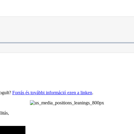
.
.
fogult?
Forrás és további információ ezen a linken
.
litás,