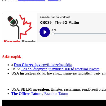
Adás napló.
a
Don Cherry ügy
egyik összefoglalója
,
USA:
120 db lőfegyver jut minden 100 fő amerikai lakosra
,
USA hírcsatornák
: ki, hova húz, mennyire független, vagy el
USA:
#BLM mozgalom
, tüntetés, rasszizmus, rendőrségi bruta
The Officer Tatum
/
Brandon Tatum