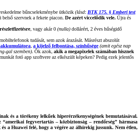
kereskedelme bűncselekménybe ütközik
(lásd:
BTK 175. § Emberi test
i belső szervnek a fekete piacon.
De azért viccelődik vele.
Újra és
részletfizetésre
, vagy akár 0
(nulla)
dollárért, 2 éves hűségidő
obiltelefonok tudását, sem azok árazását. Másrészt abszolút
z akkumulátora
,
a kijelző felbontása, színhűsége
(amit egész nap
ung-gal szemben)
. Ők azok,
akik a megapixelek számában hisznek
munkát fotó app szoftvere az elkészült képeken? Pedig ezek jelentős
ainak és a törékeny lelkűek hiperérzékenységének bemutatásával.
 “amerikai fegyvertartás – közbiztonság – rendőrség” hármasa
 és a Huawei felé, hogy a végére az álhírekig jussunk.
Nem étlen,