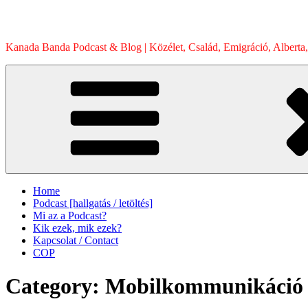
Skip
to
content
Kanada Banda Podcast & Blog | Közélet, Család, Emigráció, Alberta,
Home
Podcast [hallgatás / letöltés]
Mi az a Podcast?
Kik ezek, mik ezek?
Kapcsolat / Contact
COP
Category:
Mobilkommunikáció