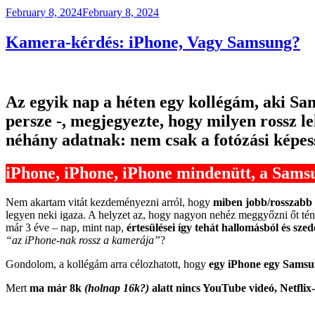
Posted
February 8, 2024
February 8, 2024
on
Kamera-kérdés: iPhone, Vagy Samsung?
Az egyik nap a héten egy kollégám, aki S
persze -, megjegyezte, hogy milyen rossz 
néhány adatnak: nem csak a fotózási képes
iPhone, iPhone, iPhone mindenütt, a Sams
Nem akartam vitát kezdeményezni arról, hogy
miben jobb/rosszabb 
legyen neki igaza. A helyzet az, hogy nagyon nehéz meggyőzni őt tén
már 3 éve – nap, mint nap,
értesülései így tehát hallomásból és sz
“az iPhone-nak rossz a kamerája”
?
Gondolom, a kollégám arra célozhatott, hogy
egy iPhone egy Samsu
Mert
ma már 8k
(holnap 16k?)
alatt nincs YouTube videó, Netflix-