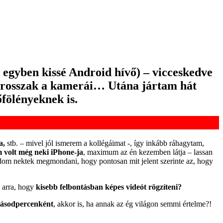
s egyben kissé Android hívő) – vicceskedve
n rosszak a kamerái… Utána jártam hát
fölényeknek is.
a,
stb. – mivel jól ismerem a kollégáimat -, így inkább ráhagytam,
 volt még neki iPhone-ja
, maximum az én kezemben látja – lassan
udom nektek megmondani, hogy pontosan mit jelent szerinte az, hogy
arra, hogy
kisebb felbontásban képes videót rögzíteni?
másodpercenként
, akkor is, ha annak az ég világon semmi értelme?!