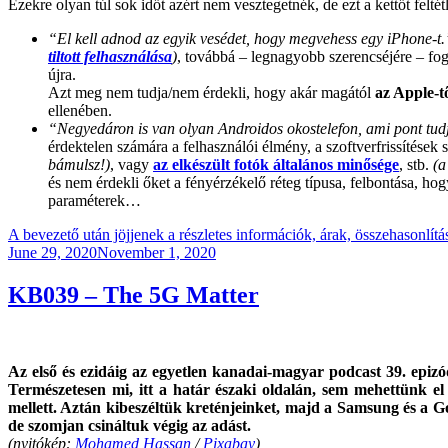
Ezekre olyan túl sok időt azért nem vesztegetnék, de ezt a kettőt felt
“El kell adnod az egyik vesédet, hogy megvehess egy iPhone-t.
tiltott felhasználása
)
, továbbá – legnagyobb szerencséjére – fog
újra.
Azt meg nem tudja/nem érdekli, hogy akár magától
az Apple-tő
ellenében.
“Negyedáron is van olyan Androidos okostelefon, ami pont tudj
érdektelen számára a felhasználói élmény, a szoftverfrissítések
bámulsz!)
, vagy
az elkészült fotók általános minősége
, stb.
(a
és nem érdekli őket a fényérzékelő réteg típusa, felbontása, h
paraméterek…
A bevezető után jöjjenek a részletes információk, árak, összehasonlítás
Posted
June 29, 2020
November 1, 2020
on
KB039 – The 5G Matter
Az első és ezidáig az egyetlen kanadai-magyar podcast 39. epiz
Természetesen mi, itt a határ északi oldalán, sem mehettünk
mellett. Aztán kibeszéltük kreténjeinket, majd a Samsung és a Goo
de szomjan csináltuk végig az adást.
(nyitókép:
Mohamed Hassan
/
Pixabay
)