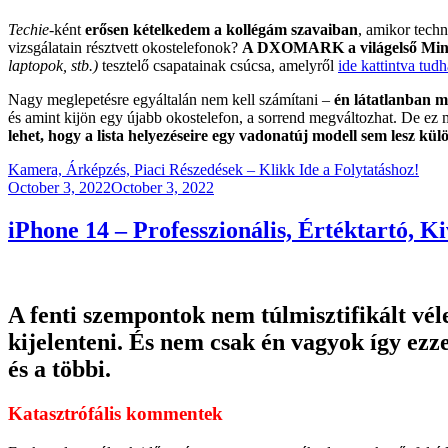
Techie
-ként
erősen kételkedem a kollégám szavaiban
, amikor tech
vizsgálatain résztvett okostelefonok?
A DXOMARK a világelső Minősé
laptopok, stb.)
tesztelő csapatainak csúcsa, amelyről
ide kattintva tud
Nagy meglepetésre egyáltalán nem kell számítani –
én látatlanban m
és amint kijön egy újabb okostelefon, a sorrend megváltozhat. De ez 
lehet, hogy a lista helyezéseire egy vadonatúj modell sem lesz kü
Kamera, Árképzés, Piaci Részedések – Klikk Ide a Folytatáshoz!
Posted
October 3, 2022
October 3, 2022
on
iPhone 14 – Professzionális, Értéktartó, 
A fenti szempontok nem túlmisztifikált v
kijelenteni. És nem csak én vagyok így ezz
és a többi.
Katasztrófális kommentek