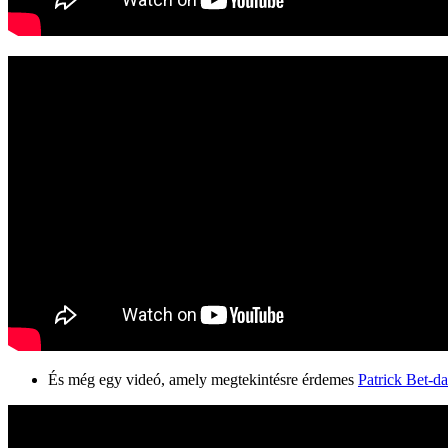
És még egy videó, amely megtekintésre érdemes
Patrick Bet-d