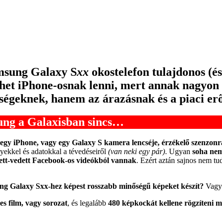
amsung Galaxy S
xx
okostelefon tulajdonos (é
lehet iPhone-osnak lenni, mert annak nagyo
ségeknek, hanem az árazásnak és a piaci erő
ung a Galaxisban sincs…
egy iPhone, vagy egy Galaxy S kamera lencséje, érzékelő szenzonr
yekkel és adatokkal a tévedéseiről
(van neki egy pár)
. Ugyan
soha nem
edett-vedett Facebook-os videókból vannak
. Ezért aztán sajnos nem t
ng Galaxy Sxx-hez képest rosszabb minőségű képeket készít?
Vagy 
es film, vagy sorozat
, és legalább
480 képkockát kellene rögzíteni 