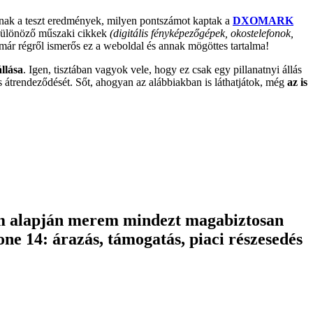
tnak a teszt eredmények, milyen pontszámot kaptak a
DXOMARK
 különöző műszaki cikkek
(digitális fényképezőgépek, okostelefonok,
 már régről ismerős ez a weboldal és annak mögöttes tartalma!
állása
. Igen, tisztában vagyok vele, hogy ez csak egy pillanatnyi állás
s átrendeződését. Sőt, ahogyan az alábbiakban is láthatjátok, még
az is
tom alapján merem mindezt magabiztosan
one 14: árazás, támogatás, piaci részesedés