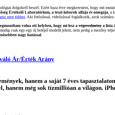
nológiai dolgokról beszél. Ezért haza érve megkerestem, hogy mit muta
g Értékelő Laboratórium, a teszt-laborok alfája és omegája
, a
hatsz meg többet
. Aki fotózással, videózással foglalkozik, azok számára
egmondtam volna ott helyben, hogy mi lesz a
végeredmény
a lista 
mindig csak egy-egy új belépő modellt jelent, nem pedig a mezőny telje
lönösebben nagy hatással
.
Kiváló Ár/Érték Arány
élemények, hanem a saját 7 éves tapasztala
el, hanem még sok tízmillióan a világon. iPh