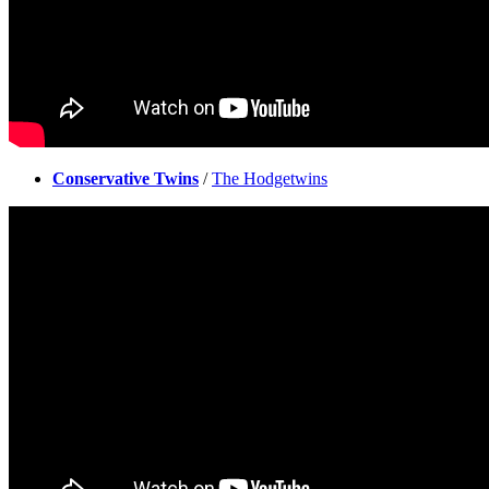
Conservative Twins
/
The Hodgetwins