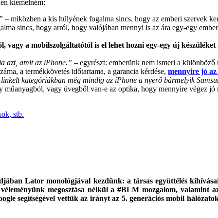
étlen kiemelném:
”
– miközben a kis hülyének fogalma sincs, hogy az emberi szervek 
alma sincs, hogy arról, hogy valójában mennyi is az ára egy-egy ember
l, vagy a mobilszolgáltatótól is el lehet hozni egy-egy új készüléket 
a azt, amit az iPhone.”
– egyrészt: emberünk nem ismeri a különböző m
 száma, a termékkövetés időtartama, a garancia kérdése,
mennyire jó a
 linkelt kategóriákban még mindig az iPhone a nyerő bármelyik Sams
ogy műanyagból, vagy üvegből van-e az optika, hogy mennyire végez jó 
ok, stb.
ódjában Lator monológjával kezdünk: a társas együttélés kihívás
 el véleményünk megosztása nélkül a #BLM mozgalom, valamint az
gle segítségével vettük az irányt az 5. generációs mobil hálózatok