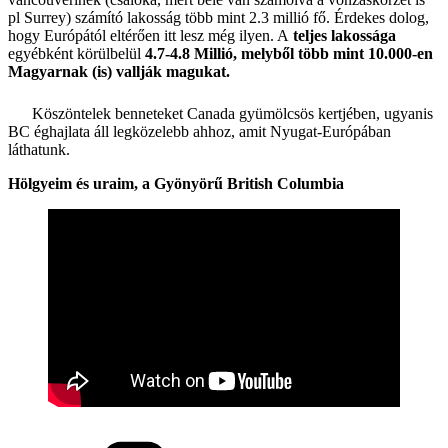
pl Surrey) számító lakosság több mint 2.3 millió fő. Érdekes dolog,
hogy Európától eltérően itt lesz még ilyen. A
teljes lakossága
egyébként körülbelül
4.7-4.8 Millió, melyből több mint 10.000-en
Magyarnak (is) vallják magukat.
Köszöntelek benneteket Canada gyümölcsös kertjében, ugyanis
BC éghajlata áll legközelebb ahhoz, amit Nyugat-Európában
láthatunk.
Hölgyeim és uraim, a Gyönyörű British Columbia
Categories