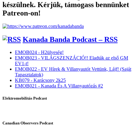
készülnek. Kérjük, támogass bennünket
Patreon-on!
Kanada Banda Podcast – RSS
EMOB024 - H2ülyeség!
EMOB023 - VILÁGSZENZÁCIÓ!! Eladták az első GM
EV1-t!
EMOB022 - EV Hírek & Villanyautót Vettünk, Lájf! (Saját
Tapasztalatok)
KB079 - Karácsony 2k25
EMOB021 - Kanada És A Villanyautózás #2
Elektromobilitás Podcast
Canadian Observers Podcast