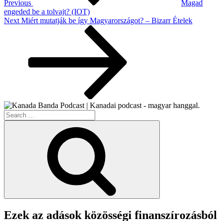
Previous
Magad
engeded be a tolvajt? (IOT)
Next
Next
Miért mutatják be így Magyarországot? – Bizarr Ételek
Post
Search
for:
Search
Ezek az adások közösségi finanszírozásból