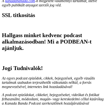
A
kanadabanada.com
-n megjelent valamennyi tartalmat, illetve
egyéb publikált anyagot szerzői jog véd.
SSL titkosítás
Hallgass minket kedvenc podcast
alkalmazásodban! Mi a PODBEAN-t
ajánljuk.
Jogi Tudnivalók!
Az egyes podcast epizódok, cikkek, bejegyzések, egyéb vizuális
tartalmak szabadon terjeszthetők változtatás nélkül, a forrás
megnevezésével, internetes link hozzáadásával!
A podcast epizódokat, cikkeket, bejegyzéseket, videókat és fotókat
felhasználni, módosítani, magán- vagy kereskedelmi céllal kizárólag
a Kanada Banda Podcast szerkesztőinek hozzájárulásával