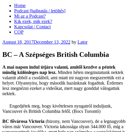
Home
Podcast [hallgatás / letöltés]
Mi az a Podcast?
Kik ezek, mik ezek?
Kapcsolat / Contact
COP
Posted
August 18, 2017
December 13, 2022
by
Lator
on
BC – A Szépséges British Columbia
A mai napon indul útjára valami, amitől kezdve a péntek
mindig különleges nap lesz.
Minden héten megmutatunk nektek
valamit abból a csodából, ami miatt mi nagyon megszerettük ezt a
helyet. Olyannyira, hogy második hazánknak fogadtuk. Érdemes
lesz megnézni ezeket a videókat, mert nagy gonddal válogattuk
nektek.
Engedjétek meg, hogy kivételesen nyugatról induljunk,
Vancouver és British Columbia felől. (Bocs Torontó)
BC fővárosa Victoria
(bizony, nem Vancouver), de a legnagyobb
város már Vancouver. Victoria lakossága olyan 344.000 fő, míg a
vancouverinek (csalóka, mert bele van számolva a vonzáskörzet is