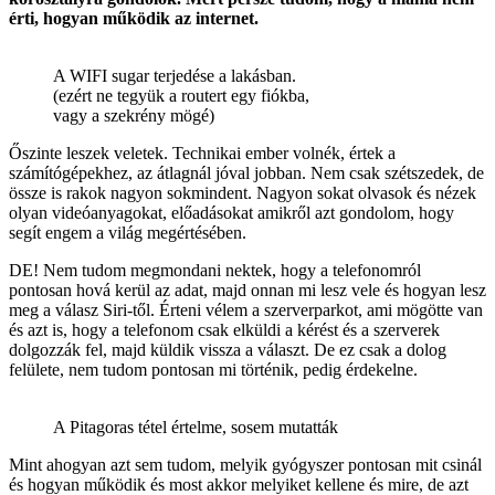
érti, hogyan működik az internet.
A WIFI sugar terjedése a lakásban.
(ezért ne tegyük a routert egy fiókba,
vagy a szekrény mögé)
Őszinte leszek veletek. Technikai ember volnék, értek a
számítógépekhez, az átlagnál jóval jobban. Nem csak szétszedek, de
össze is rakok nagyon sokmindent. Nagyon sokat olvasok és nézek
olyan videóanyagokat, előadásokat amikről azt gondolom, hogy
segít engem a világ megértésében.
DE! Nem tudom megmondani nektek, hogy a telefonomról
pontosan hová kerül az adat, majd onnan mi lesz vele és hogyan lesz
meg a válasz Siri-től. Érteni vélem a szerverparkot, ami mögötte van
és azt is, hogy a telefonom csak elküldi a kérést és a szerverek
dolgozzák fel, majd küldik vissza a választ. De ez csak a dolog
felülete, nem tudom pontosan mi történik, pedig érdekelne.
A Pitagoras tétel értelme, sosem mutatták
Mint ahogyan azt sem tudom, melyik gyógyszer pontosan mit csinál
és hogyan működik és most akkor melyiket kellene és mire, de azt