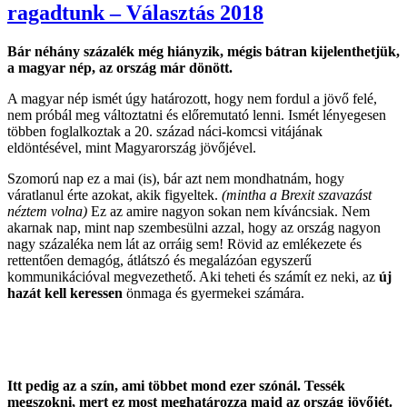
ragadtunk – Választás 2018
Bár néhány százalék még hiányzik, mégis bátran kijelenthetjük,
a magyar nép, az ország már dönött.
A magyar nép ismét úgy határozott, hogy nem fordul a jövő felé,
nem próbál meg változtatni és előremutató lenni. Ismét lényegesen
többen foglalkoztak a 20. század náci-komcsi vitájának
eldöntésével, mint Magyarország jövőjével.
Szomorú nap ez a mai (is), bár azt nem mondhatnám, hogy
váratlanul érte azokat, akik figyeltek.
(mintha a Brexit szavazást
néztem volna)
Ez az amire nagyon sokan nem kíváncsiak. Nem
akarnak nap, mint nap szembesülni azzal, hogy az ország nagyon
nagy százaléka nem lát az orráig sem! Rövid az emlékezete és
rettentően demagóg, átlátszó és megalázóan egyszerű
kommunikációval megvezethető. Aki teheti és számít ez neki, az
új
hazát kell keressen
önmaga és gyermekei számára.
Itt pedig az a szín, ami többet mond ezer szónál. Tessék
megszokni, mert ez most meghatározza majd az ország jövőjét.