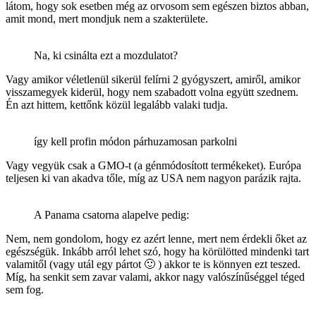
látom, hogy sok esetben még az orvosom sem egészen biztos abban,
amit mond, mert mondjuk nem a szakterülete.
Na, ki csinálta ezt a mozdulatot?
Vagy amikor véletlenül sikerül felírni 2 gyógyszert, amiről, amikor
visszamegyek kiderül, hogy nem szabadott volna együtt szednem.
Én azt hittem, kettőnk közül legalább valaki tudja.
így kell profin módon párhuzamosan parkolni
Vagy vegyük csak a GMO-t (a génmódosított termékeket). Európa
teljesen ki van akadva tőle, míg az USA nem nagyon parázik rajta.
A Panama csatorna alapelve pedig:
Nem, nem gondolom, hogy ez azért lenne, mert nem érdekli őket az
egészségük. Inkább arról lehet szó, hogy ha körülötted mindenki tart
valamitől (vagy utál egy pártot 🙂 ) akkor te is könnyen ezt teszed.
Míg, ha senkit sem zavar valami, akkor nagy valószínűséggel téged
sem fog.