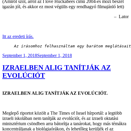
(Amiről szól, arról az I love Huckabees című 2004-es mozi beszél
igazán jól, és akkor ez most végülis egy rendhagyó filmajánló lett)
– Lator
Itt az eredeti írás.
Az írásomhoz felhasználtam egy barátom meglátásait
Posted
September 1, 2018
September 1, 2018
on
IZRAELBEN ALIG TANÍTJÁK AZ
EVOLÚCIÓT
IZRAELBEN ALIG TANÍTJÁK AZ EVOLÚCIÓT.
Meglepő riportot közölt a The Times of Israel hírportál: a legtöbb
izraeli iskolában nem tanítják az evolúciót, és az izraeli oktatási
minisztérium csöndben arra bátorítja a tanárokat, hogy más témákra
koncentráljanak a biológiaórákon, és lehetőleg kerüljék el az