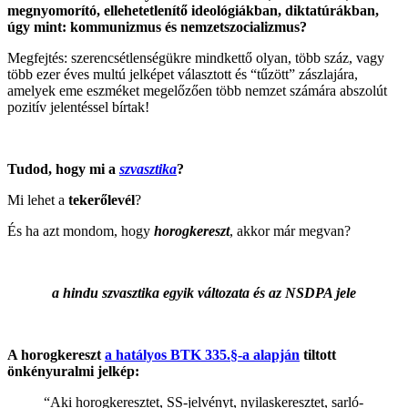
megnyomorító, ellehetetlenítő ideológiákban, diktatúrákban,
úgy mint: kommunizmus és nemzetszocializmus?
Megfejtés: szerencsétlenségükre mindkettő olyan, több száz, vagy
több ezer éves multú jelképet választott és “tűzött” zászlajára,
amelyek eme eszméket megelőzően több nemzet számára abszolút
pozitív jelentéssel bírtak!
Tudod, hogy mi a
szvasztika
?
Mi lehet a
tekerőlevél
?
És ha azt mondom, hogy
horogkereszt
, akkor már megvan?
a hindu szvasztika egyik változata és az NSDPA jele
A horogkereszt
a hatályos BTK 335.§-a alapján
tiltott
önkényuralmi jelkép:
“Aki horogkeresztet, SS-jelvényt, nyilaskeresztet, sarló-