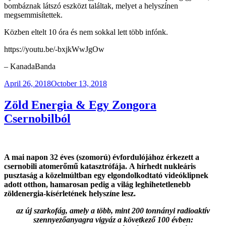
bombáznak látszó eszközt találtak, melyet a helyszínen
megsemmisítettek.
Közben eltelt 10 óra és nem sokkal lett több infónk.
https://youtu.be/-bxjkWwJgOw
– KanadaBanda
Posted
April 26, 2018
October 13, 2018
on
Zöld Energia & Egy Zongora
Csernobilból
A mai napon 32 éves (szomorú) évfordulójához érkezett a
csernobili atomerőmű katasztrófája.
A hírhedt nukleáris
pusztaság a közelmúltban egy elgondolkodtató videóklipnek
adott otthon, hamarosan pedig a világ leghihetetlenebb
zöldenergia-kísérletének helyszíne lesz.
az új szarkofág, amely a több, mint 200 tonnányi radioaktív
szennyezőanyagra vigyáz a következő 100 évben: