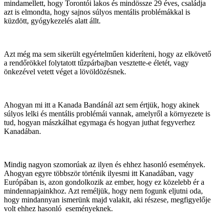
mindamellett, hogy Torontói lakos és mindössze 29 éves, családja
azt is elmondta, hogy sajnos súlyos mentális problémákkal is
küzdött, gyógykezelés alatt állt.
Azt még ma sem sikerült egyértelműen kideríteni, hogy az elkövető
a rendőrökkel folytatott tűzpárbajban vesztette-e életét, vagy
önkezével vetett véget a lövöldözésnek.
Ahogyan mi itt a Kanada Bandánál azt sem értjük, hogy akinek
súlyos lelki és mentális problémái vannak, amelyről a környezete is
tud, hogyan mászkálhat egymaga és hogyan juthat fegyverhez
Kanadában.
Mindig nagyon szomorúak az ilyen és ehhez hasonló események.
Ahogyan egyre többször történik ilyesmi itt Kanadában, vagy
Európában is, azon gondolkozik az ember, hogy ez közelebb ér a
mindennapjainkhoz. Azt reméljük, hogy nem fogunk eljutni oda,
hogy mindannyan ismerünk majd valakit, aki részese, megfigyelője
volt ehhez hasonló eseményeknek.