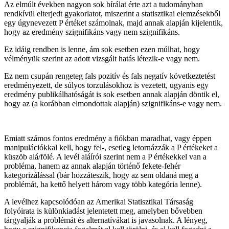
Az elmúlt években nagyon sok bírálat érte azt a tudományban
rendkívül elterjedt gyakorlatot, miszerint a statisztikai elemzésekből
egy úgynevezett P értéket számolnak, majd annak alapján kijelentik,
hogy az eredmény szignifikáns vagy nem szignifikáns.
Ez idáig rendben is lenne, ám sok esetben ezen múlhat, hogy
vélményük szerint az adott vizsgált hatás létezik-e vagy nem.
Ez nem csupán rengeteg fals pozitív és fals negatív következtetést
eredményezett, de súlyos torzulásokhoz is vezetett, ugyanis egy
eredmény publikálhatóságát is sok esetben annak alapján döntik el,
hogy az (a korábban elmondottak alapján) szignifikáns-e vagy nem.
Emiatt számos fontos eredmény a fiókban maradhat, vagy éppen
manipulációkkal kell, hogy fel-, esetleg letornázzák a P értékeket a
küszöb alá/fölé. A levél aláírói szerint nem a P értékekkel van a
probléma, hanem az annak alapján történő fekete-fehér
kategorizálással (bár hozzáteszik, hogy az sem oldaná meg a
problémát, ha kettő helyett három vagy több kategória lenne).
A levélhez kapcsolódóan az Amerikai Statisztikai Társaság
folyóirata is különkiadást jelentetett meg, amelyben bővebben
tárgyalják a problémát és alternatívákat is javasolnak. A lényeg,