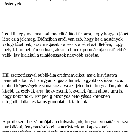
nőstények.
Ted Hill egy matematikai modellt állított fel arra, hogy hogyan jöhet
létre ez a jelenség. Dióhéjban arról van szó, hogy ha a nőstények
válogatósabbak, azaz magasabbra teszik a lécet azt illetően, hogy
melyik hímmel párosodnak, akkor a hímek populációja sokfélébbé
válik, így kialakul a tulajdonságok nagyobb szórása.
Hill szerzőtársával publikálta eredményeiket, majd kisvártatva
beindult a balhé. Ha ugyanis igaz a hímek nagyobb szórása, az az
emberi képességekre vonatkoztatva azt jelentheti, hogy a lányoknak
kisebb az esélyük arra, hogy zsenik legyenek (mint ahogy arra is,
hogy bolondok). Ezt pedig bizonyos befolyásos körökben
elfogadhatatlan és káros gondolatnak tartották.
A professzor beszámolójában elolvashatjuk, hogyan vonatták vissza
intrikákkal, fenyegetésekkel, ismerősi-rokoni kapcsolatok