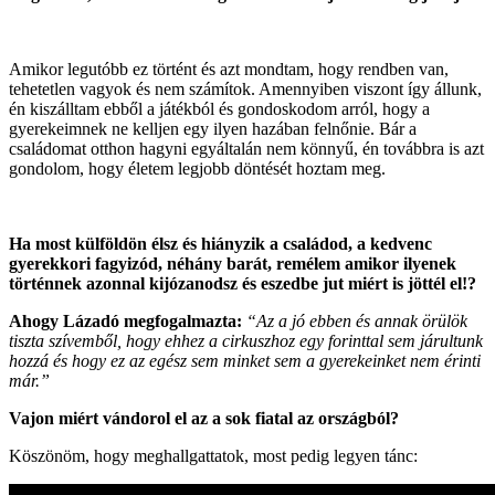
Amikor legutóbb ez történt és azt mondtam, hogy rendben van,
tehetetlen vagyok és nem számítok. Amennyiben viszont így állunk,
én kiszálltam ebből a játékból és gondoskodom arról, hogy a
gyerekeimnek ne kelljen egy ilyen hazában felnőnie. Bár a
családomat otthon hagyni egyáltalán nem könnyű, én továbbra is azt
gondolom, hogy életem legjobb döntését hoztam meg.
Ha most külföldön élsz és hiányzik a családod, a kedvenc
gyerekkori fagyizód, néhány barát, remélem amikor ilyenek
történnek azonnal kijózanodsz és eszedbe jut miért is jöttél el!?
Ahogy Lázadó megfogalmazta:
“Az a jó ebben és annak örülök
tiszta szívemből, hogy ehhez a cirkuszhoz egy forinttal sem járultunk
hozzá és hogy ez az egész sem minket sem a gyerekeinket nem érinti
már.”
Vajon miért vándorol el az a sok fiatal az országból?
Köszönöm, hogy meghallgattatok, most pedig legyen tánc: