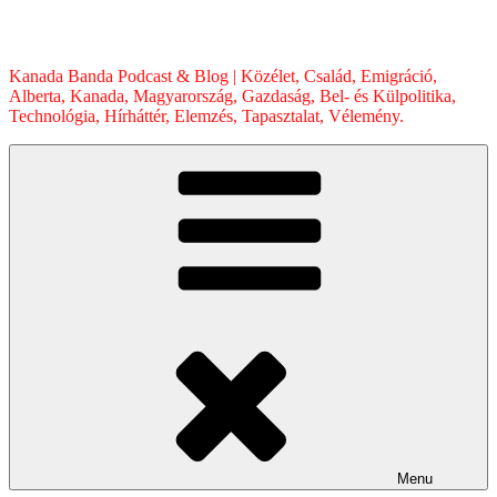
Skip
to
content
Kanada Banda Podcast & Blog | Közélet, Család, Emigráció,
Alberta, Kanada, Magyarország, Gazdaság, Bel- és Külpolitika,
Technológia, Hírháttér, Elemzés, Tapasztalat, Vélemény.
Menu