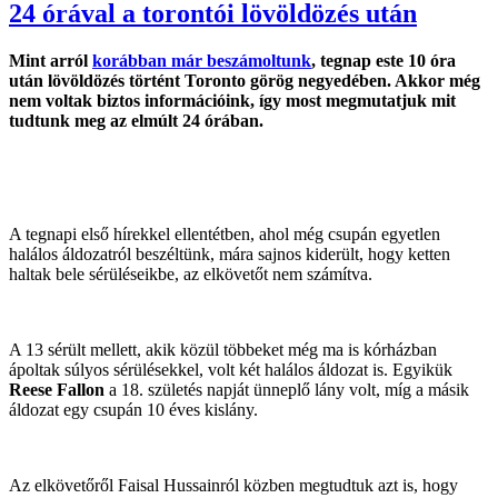
24 órával a torontói lövöldözés után
Mint arról
korábban már beszámoltunk
, tegnap este 10 óra
után lövöldözés történt Toronto görög negyedében. Akkor még
nem voltak biztos információink, így most megmutatjuk mit
tudtunk meg az elmúlt 24 órában.
A tegnapi első hírekkel ellentétben, ahol még csupán egyetlen
halálos áldozatról beszéltünk, mára sajnos kiderült, hogy ketten
haltak bele sérüléseikbe, az elkövetőt nem számítva.
A 13 sérült mellett, akik közül többeket még ma is kórházban
ápoltak súlyos sérülésekkel, volt két halálos áldozat is. Egyikük
Reese Fallon
a 18. születés napját ünneplő lány volt, míg a másik
áldozat egy csupán 10 éves kislány.
Az elkövetőről Faisal Hussainról közben megtudtuk azt is, hogy