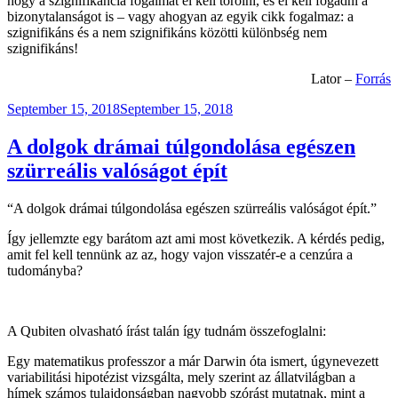
hogy a szignifikancia fogalmát el kell törölni, és el kell fogadni a
bizonytalanságot is – vagy ahogyan az egyik cikk fogalmaz: a
szignifikáns és a nem szignifikáns közötti különbség nem
szignifikáns!
Lator –
Forrás
Posted
September 15, 2018
September 15, 2018
on
A dolgok drámai túlgondolása egészen
szürreális valóságot épít
“A dolgok drámai túlgondolása egészen szürreális valóságot épít.”
Így jellemzte egy barátom azt ami most következik. A kérdés pedig,
amit fel kell tennünk az az, hogy vajon visszatér-e a cenzúra a
tudományba?
A Qubiten olvasható írást talán így tudnám összefoglalni:
Egy matematikus professzor a már Darwin óta ismert, úgynevezett
variabilitási hipotézist vizsgálta, mely szerint az állatvilágban a
hímek számos tulajdonságban nagyobb szórást mutatnak, mint a