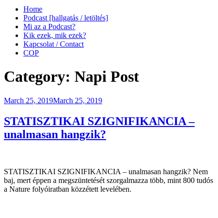
Home
Podcast [hallgatás / letöltés]
Mi az a Podcast?
Kik ezek, mik ezek?
Kapcsolat / Contact
COP
Category:
Napi Post
Posted
March 25, 2019
March 25, 2019
on
STATISZTIKAI SZIGNIFIKANCIA –
unalmasan hangzik?
STATISZTIKAI SZIGNIFIKANCIA – unalmasan hangzik? Nem
baj, mert éppen a megszüntetését szorgalmazza több, mint 800 tudós
a Nature folyóiratban közzétett levelében.