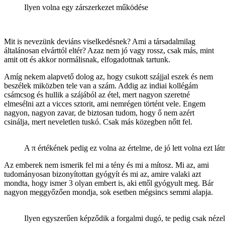
Ilyen volna egy zárszerkezet működése
Mit is nevezünk deviáns viselkedésnek? Ami a társadalmilag
általánosan elvárttól eltér? Azaz nem jó vagy rossz, csak más, mint
amit ott és akkor normálisnak, elfogadottnak tartunk.
Amíg nekem alapvető dolog az, hogy csukott szájjal eszek és nem
beszélek miközben tele van a szám. Addig az indiai kollégám
csámcsog és hullik a szájából az étel, mert nagyon szeretné
elmesélni azt a vicces sztorit, ami nemrégen történt vele. Engem
nagyon, nagyon zavar, de biztosan tudom, hogy ő nem azért
csinálja, mert neveletlen tuskó. Csak más közegben nőtt fel.
A π értékének pedig ez volna az értelme, de jó lett volna ezt lát
Az emberek nem ismerik fel mi a tény és mi a mítosz. Mi az, ami
tudományosan bizonyítottan gyógyít és mi az, amire valaki azt
mondta, hogy ismer 3 olyan embert is, aki ettől gyógyult meg. Bár
nagyon meggyőzően mondja, sok esetben mégsincs semmi alapja.
Ilyen egyszerűen képződik a forgalmi dugó, te pedig csak nézel,