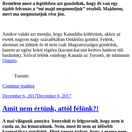
Remélem most a legtöbben azt gondolták, hogy itt van egy
újabb felvonás a “mi majd megmondjuk” részből. Majdnem,
mert ma megmutatjuk rész jön.
Amikor valaki azt mondja, hogy Kanadába költözünk, akkor az
esetek nagyon nagy százalékában Ontárióra gondol. Felénk,
ahonnan mi jöttünk és itt nem csak Magyarországra gondolok,
hanem az egész keleti régióra (kacsint-kacsint kedves határon túli
barátaink). Szóval felénk valahogy Kanada az Torontó, de minimum
Ontario
.
Toronto
“Elhibáztad-
Continue reading
e,
Posted
December 6, 2017
December 6, 2017
ha
on
Kanada
nyugati
Amit nem értünk, attól félünk?!
részére
költöztél?”
A mai világunk annyira bonyolult és felgyorsult, hogy nem is
csoda az, ha lemaradunk. Nem, most itt nem az idősebb
korosztályra gondolok. Mert persze tudom, hogy a mama nem