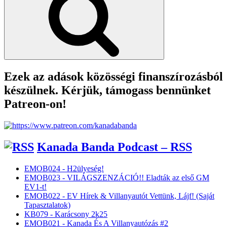
Ezek az adások közösségi finanszírozásból
készülnek. Kérjük, támogass bennünket
Patreon-on!
Kanada Banda Podcast – RSS
EMOB024 - H2ülyeség!
EMOB023 - VILÁGSZENZÁCIÓ!! Eladták az első GM
EV1-t!
EMOB022 - EV Hírek & Villanyautót Vettünk, Lájf! (Saját
Tapasztalatok)
KB079 - Karácsony 2k25
EMOB021 - Kanada És A Villanyautózás #2