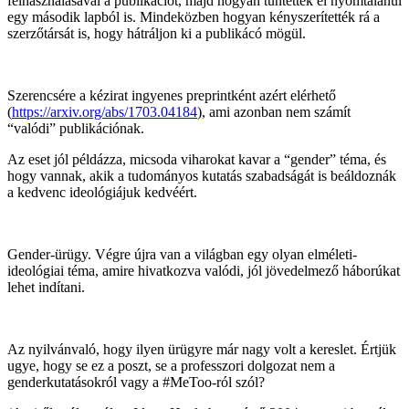
felhasználásával a publikációt, majd hogyan tüntették el nyomtalanul
egy második lapból is. Mindeközben hogyan kényszerítették rá a
szerzőtársát is, hogy hátráljon ki a publikácó mögül.
Szerencsére a kézirat ingyenes preprintként azért elérhető
(
https://arxiv.org/abs/1703.04184
), ami azonban nem számít
“valódi” publikációnak.
Az eset jól példázza, micsoda viharokat kavar a “gender” téma, és
hogy vannak, akik a tudományos kutatás szabadságát is beáldoznák
a kedvenc ideológiájuk kedvéért.
Gender-ürügy. Végre újra van a világban egy olyan elméleti-
ideológiai téma, amire hivatkozva valódi, jól jövedelmező háborúkat
lehet indítani.
Az nyilvánvaló, hogy ilyen ürügyre már nagy volt a kereslet. Értjük
ugye, hogy se ez a poszt, se a professzori dolgozat nem a
genderkutatásokról vagy a #MeToo-ról szól?