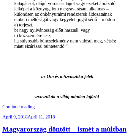
kalapácsot, ötágú vörös csillagot vagy ezeket ábrázoló
jelképet a köznyugalom megzavarására alkalmas –
különösen az önkényuralmi rendszerek áldozatainak
emberi méltóságát vagy kegyeleti jogát sértő – módon
a) terjeszt,
b) nagy nyilvánosság előtt használ, vagy
c) közszemlére tesz,
ha súlyosabb bűncselekmény nem valósul meg, vétség
miatt elzárással büntetendő.”
az Om és a Szvasztika jelek
szvasztikák a világ minden tájáról
“Szvasztikák
Continue reading
A
Posted
April 9, 2018
April 11, 2018
Nagyvilágban”
on
Magyarország döntött – ismét a múltban