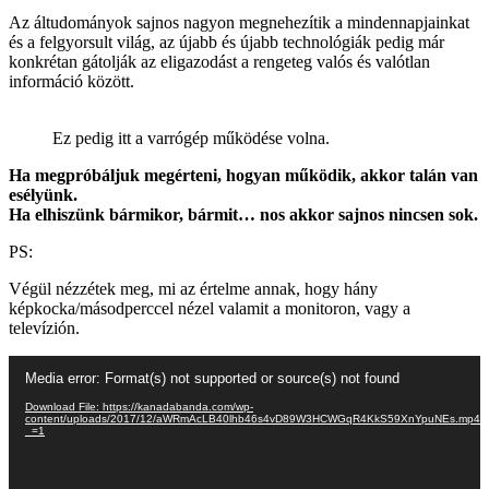
Az áltudományok sajnos nagyon megnehezítik a mindennapjainkat
és a felgyorsult világ, az újabb és újabb technológiák pedig már
konkrétan gátolják az eligazodást a rengeteg valós és valótlan
információ között.
Ez pedig itt a varrógép működése volna.
Ha megpróbáljuk megérteni, hogyan működik, akkor talán van
esélyünk.
Ha elhiszünk bármikor, bármit… nos akkor sajnos nincsen sok.
PS:
Végül nézzétek meg, mi az értelme annak, hogy hány
képkocka/másodperccel nézel valamit a monitoron, vagy a
televízión.
Video
Media error: Format(s) not supported or source(s) not found
Player
Download File: https://kanadabanda.com/wp-
content/uploads/2017/12/aWRmAcLB40lhb46s4vD89W3HCWGqR4KkS59XnYpuNEs.mp4?
_=1