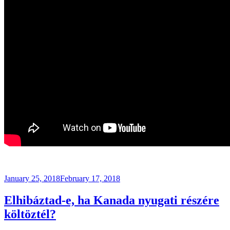
Posted
January 25, 2018
February 17, 2018
on
Elhibáztad-e, ha Kanada nyugati részére
költöztél?