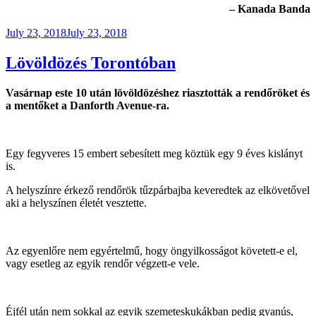
– Kanada Banda
Posted
July 23, 2018
July 23, 2018
on
Lövöldözés Torontóban
Vasárnap este 10 után lövöldözéshez riasztották a rendőröket és
a mentőket a Danforth Avenue-ra.
Egy fegyveres 15 embert sebesített meg köztük egy 9 éves kislányt
is.
A helyszínre érkező rendőrök tűzpárbajba keveredtek az elkövetővel
aki a helyszínen életét vesztette.
Az egyenlőre nem egyértelmű, hogy öngyilkosságot követett-e el,
vagy esetleg az egyik rendőr végzett-e vele.
Éjfél után nem sokkal az egyik szemeteskukákban pedig gyanús,