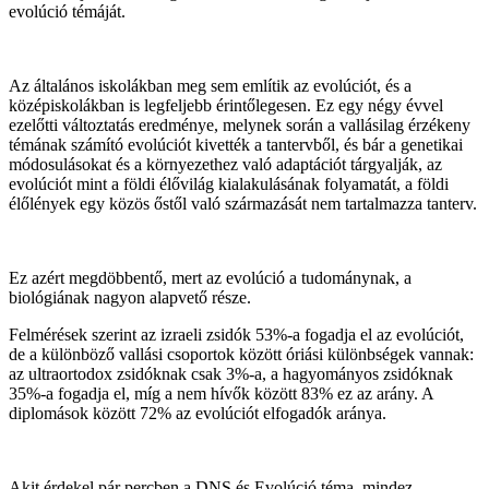
evolúció témáját.
Az általános iskolákban meg sem említik az evolúciót, és a
középiskolákban is legfeljebb érintőlegesen. Ez egy négy évvel
ezelőtti változtatás eredménye, melynek során a vallásilag érzékeny
témának számító evolúciót kivették a tantervből, és bár a genetikai
módosulásokat és a környezethez való adaptációt tárgyalják, az
evolúciót mint a földi élővilág kialakulásának folyamatát, a földi
élőlények egy közös őstől való származását nem tartalmazza tanterv.
Ez azért megdöbbentő, mert az evolúció a tudománynak, a
biológiának nagyon alapvető része.
Felmérések szerint az izraeli zsidók 53%-a fogadja el az evolúciót,
de a különböző vallási csoportok között óriási különbségek vannak:
az ultraortodox zsidóknak csak 3%-a, a hagyományos zsidóknak
35%-a fogadja el, míg a nem hívők között 83% ez az arány. A
diplomások között 72% az evolúciót elfogadók aránya.
Akit érdekel pár percben a DNS és Evolúció téma, mindez