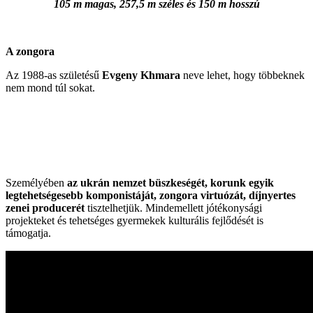
105 m magas, 257,5 m széles és 150 m hosszú
A zongora
Az 1988-as születésű
Evgeny Khmara
neve lehet, hogy többeknek
nem mond túl sokat.
Személyében
az ukrán nemzet büszkeségét,
korunk egyik
legtehetségesebb komponistáját, zongora virtuózát,
díjnyertes
zenei producerét
tisztelhetjük. Mindemellett j
ótékonysági
projekteket és tehetséges gyermekek kulturális fejlődését is
támogatja.