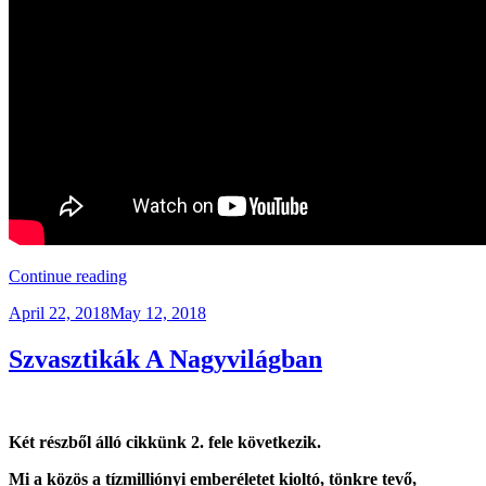
“Zöld
Continue reading
Energia
Posted
April 22, 2018
May 12, 2018
&
on
Egy
Zongora
Szvasztikák A Nagyvilágban
Csernobilból”
Két részből álló cikkünk 2. fele következik.
Mi a közös a tízmilliónyi emberéletet kioltó, tönkre tevő,