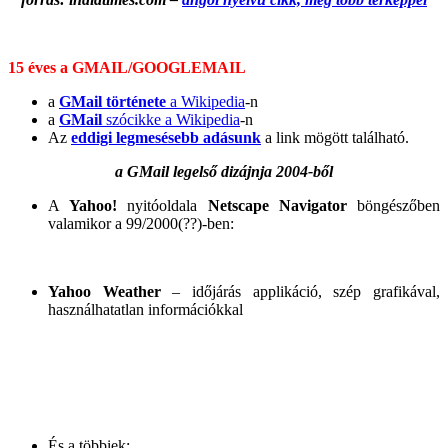
15 éves a GMAIL/GOOGLEMAIL
a
GMail története
a Wikipedia
-n
a
GMail
szócikke a Wikipedia
-n
Az
eddigi legmesésebb adásunk
a link mögött található.
a GMail legelső dizájnja 2004-ből
A
Yahoo!
nyitóoldala
Netscape Navigator
böngészőben
valamikor a 99/2000(??)-ben:
Yahoo Weather
– időjárás applikáció, szép grafikával,
használhatatlan információkkal
És a többiek: