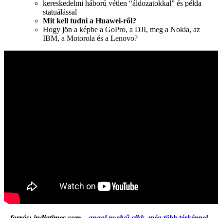
kereskedelmi háború vétlen “áldozatokkal” és példa
statuálással
Mit kell tudni a Huawei-ről?
Hogy jön a képbe a GoPro, a DJI, meg a Nokia, az
IBM, a Motorola és a Lenovo?
forrás: indiatimes.com –
angol nyelvű cikk, még több térképpel