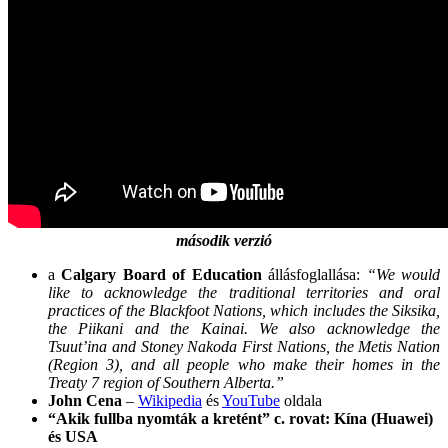
második verzió
a
Calgary Board of Education
állásfoglallása:
“We would
like to acknowledge the traditional territories and oral
practices of the Blackfoot Nations, which includes the Siksika,
the Piikani and the Kainai. We also acknowledge the
Tsuut’ina and Stoney Nakoda First Nations, the Metis Nation
(Region 3), and all people who make their homes in the
Treaty 7 region of Southern Alberta.”
John Cena
–
Wikipedia
és
YouTube
oldala
“Akik fullba nyomták a kretént” c. rovat:
Kína (Huawei)
és USA