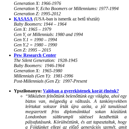
Generation X: 1966-1976
Generation Y, Echo Boomers or Millenniums: 1977-1994
Generation Z: 1995-2012
KASASA
(USA-ban is ismerik az betű tésztát)
Baby Boomers: 1944 – 1964
Gen X: 1965 – 1979
Gen Y, or Millennials: 1980 and 1994
Gen Y.1 = 1990 – 1994
Gen Y.2 = 1980 – 1990
Gen Z: 1995 – 2015
Pew Research Center
The Silent Generation: 1928-1945
Baby Boomers: 1946-1964
Generation X: 1965-1980
Millennials (Gen Y): 1981-1996
Post-Millennials (Gen Z): 1997-Present
Ypszilonanyu:
Valóban a gyerekistenek korát élnénk?
“Miközben felnőttünk belenőttünk egy világba, ahol egy
biztos van, mégpedig a változás. A tankönyvekben
leírtakat sokszor írták újra azóta, a jól tanulással
megszerzett friss diplomáinkkal sokan közülünk
Londonban sültkrumpli sütéssel kezdhettük a
pályafutásunk. Körülnéztünk, és azt tapasztaltuk, hogy
a Földünket ellepi az előző generációs szemét, amit