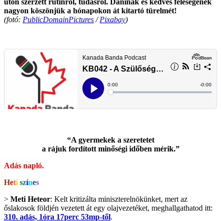
úton szerzett rutinról, tudásról. Daninak és kedves feleségének
nagyon köszönjük a hónapokon át kitartó türelmét!
(fotó:
PublicDomainPictures
/
Pixabay
)
.
.
“A gyermekek a szeretetet
a rájuk fordított minőségi időben mérik.”
Adás napló.
H
e
t
i
s
z
í
n
e
s
>
Meti Heteor
: Kelt kritizálta miniszterelnökünket, mert az
őslakosok földjén vezetett át egy olajvezetéket, meghallgathatod itt:
310. adás, 1óra 17perc 53mp-től
.