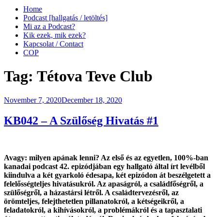
Home
Podcast [hallgatás / letöltés]
Mi az a Podcast?
Kik ezek, mik ezek?
Kapcsolat / Contact
COP
Tag:
Tétova Teve Club
Posted
November 7, 2020
December 18, 2020
on
KB042 – A Szülőség Hivatás #1
Avagy: milyen apának lenni? Az első és az egyetlen, 100%-ban
kanadai podcast 42. epizódjában egy hallgató által írt levélből
kiindulva a két gyarkoló édesapa, két epizódon át beszélgetett a
felelősségteljes hivatásukról. Az apaságról, a családfőségről, a
szülőségről, a házastársi létről. A családtervezésről, az
örömteljes, felejthetetlen pillanatokról, a kétségeikről, a
feladatokról, a kihívásokról, a problémákról és a tapasztalati