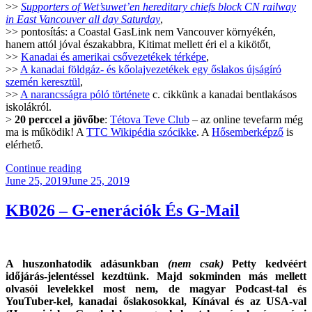
>>
Supporters of Wet’suwet’en hereditary chiefs block CN railway
in East Vancouver all day Saturday
,
>> pontosítás: a Coastal GasLink nem Vancouver környékén,
hanem attól jóval északabbra, Kitimat mellett éri el a kikötőt,
>>
Kanadai és amerikai csővezetékek térképe
,
>>
A kanadai földgáz- és kőolajvezetékek egy őslakos újságíró
szemén keresztül
,
>>
A narancsságra póló története
c. cikkünk a kanadai bentlakásos
iskolákról.
>
20 perccel a jövőbe
:
Tétova Teve Club
– az online tevefarm még
ma is működik! A
TTC Wikipédia szócikke
. A
Hősemberképző
is
elérhető.
“KB042
Continue reading
Posted
–
June 25, 2019
June 25, 2019
on
A
Szülőség
KB026 – G-enerációk És G-Mail
Hivatás
#1”
A huszonhatodik adásunkban
(nem csak)
Petty kedvéért
időjárás-jelentéssel kezdtünk. Majd sokminden más mellett
olvasói levelekkel most nem, de magyar Podcast-tal és
YouTuber-kel, kanadai őslakosokkal, Kínával és az USA-val