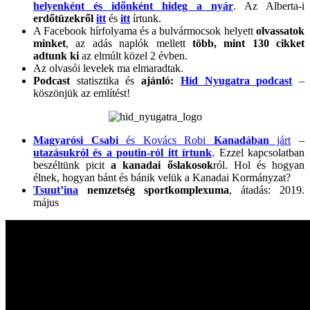
helyenként és időnként hideg a nyár
. Az Alberta-i
erdőtüzekről
itt
és
itt
írtunk.
A Facebook hírfolyama és a bulvármocsok helyett
olvassatok
minket
, az adás naplók mellett
több, mint 130 cikket
adtunk ki
az elmúlt közel 2 évben.
Az olvasói levelek ma elmaradtak.
Podcast
statisztika és
ajánló:
Híd Nyugatra podcast
–
köszönjük az említést!
Magyarósi Csabi
és Kovács Robi
Kanadában
járt
–
utazásukról és a poutin-ról itt írtunk
. Ezzel kapcsolatban
beszéltünk picit
a kanadai őslakosok
ról. Hol és hogyan
élnek, hogyan bánt és bánik velük a Kanadai Kormányzat?
Tsuut’ina
nemzetség sportkomplexuma
, átadás: 2019.
május