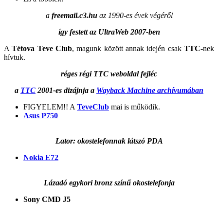
a
freemail.c3.hu
az 1990-es évek végéről
így festett az UltraWeb 2007-ben
A
Tétova Teve Club
, magunk között annak idején csak
TTC
-nek
hívtuk.
réges régi TTC weboldal fejléc
a
TTC
2001-es dizájnja a
Wayback Machine archívumában
FIGYELEM!! A
TeveClub
mai is működik.
Asus P750
Lator: okostelefonnak látszó PDA
Nokia E72
Lázadó egykori bronz színű okostelefonja
Sony CMD J5