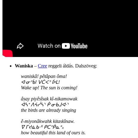
Waniska
–
Cree
reggeli áldás. Dalszöveg:
waniskâ! pêtâpan ôma!
ᐊᐧᓂᐢᑳ! ᐯᑖᐸᐣ ᐆᒪ!
Wake up! The sun is coming!
âsay piyêsîsak kî-nikamowak
ᐋᓴᕀ ᐱᔦᓰᓴᐠ ᑮ ᓂᑲᒧᐊᐧᐠ
the birds are already singing
ê-miyonâkwahk kitaskînaw.
ᐁ ᒥᔪᓈᑲᐧᕁ ᑭᑕᐢᑮᓇᐤ᙮
how beautiful this land of ours is.