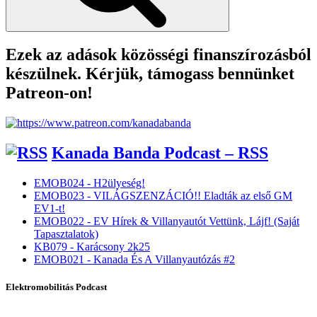
Ezek az adások közösségi finanszírozásból
készülnek. Kérjük, támogass bennünket
Patreon-on!
Kanada Banda Podcast – RSS
EMOB024 - H2ülyeség!
EMOB023 - VILÁGSZENZÁCIÓ!! Eladták az első GM
EV1-t!
EMOB022 - EV Hírek & Villanyautót Vettünk, Lájf! (Saját
Tapasztalatok)
KB079 - Karácsony 2k25
EMOB021 - Kanada És A Villanyautózás #2
Elektromobilitás Podcast