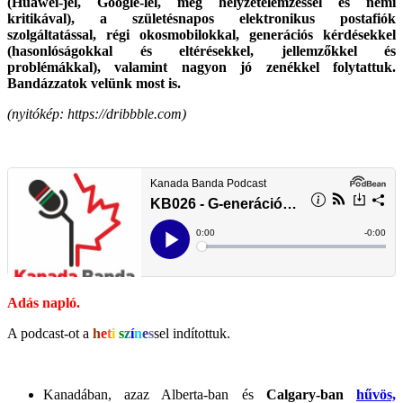
(Huawei-jel, Google-lel, meg helyzetelemzéssel és némi
kritikával), a születésnapos elektronikus postafiók
szolgáltatással, régi okosmobilokkal, generációs kérdésekkel
(hasonlóságokkal és eltérésekkel, jellemzőkkel és
problémákkal), valamint nagyon jó zenékkel
folytattuk.
Bandázzatok velünk most is.
(nyitókép: https://dribbble.com)
Adás napló.
A podcast-ot a
h
e
t
i
s
z
í
n
e
s
sel indítottuk.
Kanadában, azaz Alberta-ban és
Calgary-ban
hűvös,