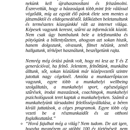
nekünk kell újrahasznosítani és felszámolni.
Észrevettük, hogy a házasságok több,mint fele válással
végződik, míg az együtt élő párok élete sem mentes a
játszmáktól és elidegenedéstől. Időközben beletanultunk
és természetes közegünkké vált az internet világa.
Képesek vagyunk keresni, szűrni az információk között.
Nem csak úgy bambulunk bele a telefonunkba és
pötyögünk a billentyűzeten, ahogyan azt sokan hiszik,
hanem dolgozunk, olvasunk, filmet nézünk, zenét
hallgatunk, térképet használunk, beszélgetünk rajta.
Nemrég még óriási pánik volt, hogy mi lesz az Y és Z
generációval, ha felnő. Jelentem, felnőttünk, munkába
álltunk, sőt, sokan közülünk már középvezetői szintre
jutottak nagy cégeknél. Amióta a munkaerőpiacon
vagyunk, egyre több a munkahelyi wellbeing
szolgáltatás, a munkahelyi sport, egészségügyi
szűrések, irodai masszázsok, coachingok, munkahelyi
pszichológusok teret kaptak a munkahelyeken. Számít a
munkahelyünk társadalmi felelősségvállalása, a béren
kívüli juttatások, a céges programok. Egyre több cég
vezeti be a részmunkaidőt és az otthoni
foglalkoztatást.”
“Hová fajulhat még a világ? Nem tudom. De azt igen,
hogyha megnézem az utóbbi 100 év történéseit, nem