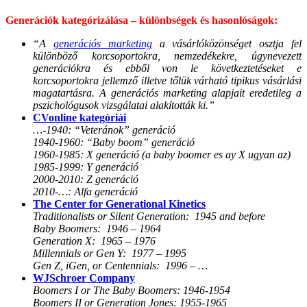
Generációk kategórizálása – különbségek és hasonlóságok:
“A
generációs marketing
a vásárlóközönséget osztja fel
különböző korcsoportokra, nemzedékekre, úgynevezett
generációkra és ebből von le következtetéseket e
korcsoportokra jellemző illetve tőlük várható tipikus vásárlási
magatartásra. A generációs marketing alapjait eredetileg a
pszichológusok vizsgálatai alakították ki.”
CVonline kategóriái
…-1940: “Veteránok” generáció
1940-1960: “Baby boom” generáció
1960-1985: X generáció (a baby boomer es ay X ugyan az)
1985-1999: Y generáció
2000-2010: Z generáció
2010-…: Alfa generáció
The Center for Generational Kinetics
Traditionalists or Silent Generation: 1945 and before
Baby Boomers: 1946 – 1964
Generation X: 1965 – 1976
Millennials or Gen Y: 1977 – 1995
Gen Z, iGen, or Centennials: 1996 – …
WJSchroer Company
Boomers I or The Baby Boomers: 1946-1954
Boomers II or Generation Jones: 1955-1965