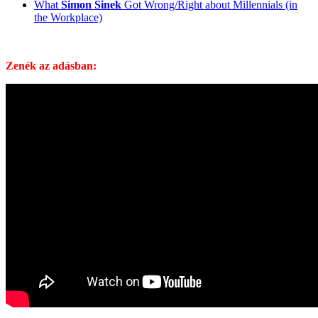
What
Simon Sinek
Got Wrong/Right about Millennials (in
the Workplace)
Zenék az adásban: