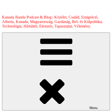
Skip
to
content
Kanada Banda Podcast & Blog | Közélet, Család, Emigráció,
Alberta, Kanada, Magyarország, Gazdaság, Bel- és Külpolitika,
Technológia, Hírháttér, Elemzés, Tapasztalat, Vélemény.
Menu