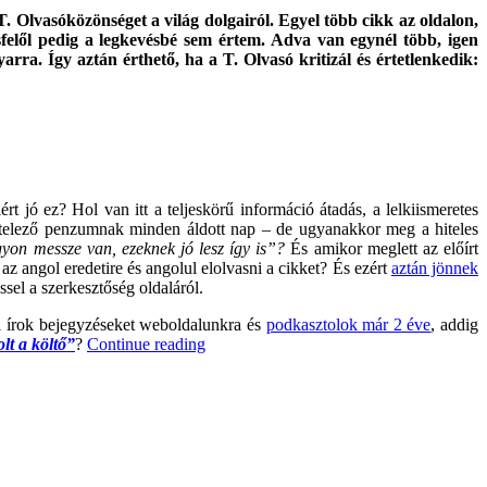
 Olvasóközönséget a világ dolgairól. Egyel több cikk az oldalon,
ásfelől pedig a legkevésbé sem értem. Adva van egynél több, igen
rra. Így aztán érthető, ha a T. Olvasó kritizál és értetlenkedik:
t jó ez? Hol van itt a teljeskörű információ átadás, a lelkiismeretes
kötelező penzumnak minden áldott nap – de ugyanakkor meg a hiteles
on messze van, ezeknek jó lesz így is”?
És amikor meglett az előírt
az angol eredetire és angolul elolvasni a cikket? És ezért
aztán jönnek
sel a szerkesztőség oldaláról.
el írok bejegyzéseket weboldalunkra és
podkasztolok már 2 éve
, addig
“Index
lt a költő”
?
Continue reading
Pont
Húúú”