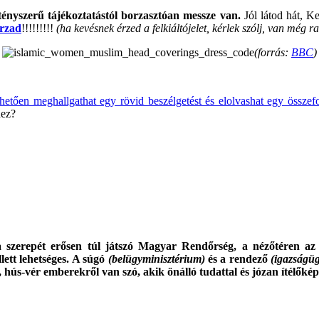
 tényszerű tájékoztatástól borzasztóan messze van.
Jól látod hát, K
orzad
!!!!!!!!!
(ha kevésnek érzed a felkiáltójelet, kérlek szólj, van még r
(forrás:
BBC
)
.
tően meghallgathat egy rövid beszélgetést és elolvashat egy összefo
hez?
 szerepét erősen túl játszó Magyar Rendőrség, a nézőtéren az 
llett lehetséges. A súgó
(belügyminisztérium)
és a rendező
(igazságüg
, hús-vér emberekről van szó, akik önálló tudattal és józan ítélőké
.