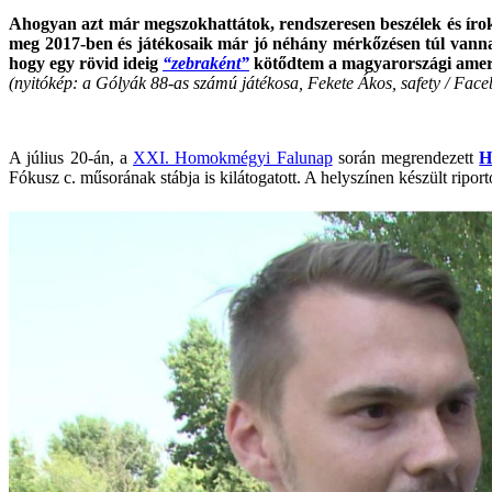
Ahogyan azt már megszokhattátok, rendszeresen beszélek és íro
meg 2017-ben és játékosaik már jó néhány mérkőzésen túl vannak
hogy egy rövid ideig
“zebraként”
kötődtem a magyarországi amerik
(nyitókép: a Gólyák 88-as számú játékosa, Fekete Ákos, safety / F
A július 20-án, a
XXI. Homokmégyi Falunap
során megrendezett
H
Fókusz c. műsorának stábja is kilátogatott. A helyszínen készült ripor