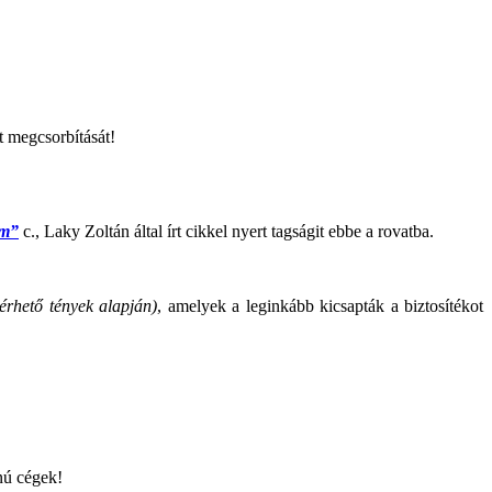
t megcsorbítását!
om”
c., Laky Zoltán által írt cikkel nyert tagságit ebbe a rovatba.
lérhető tények alapján)
, amelyek a leginkább kicsapták a biztosítékot
nú cégek!