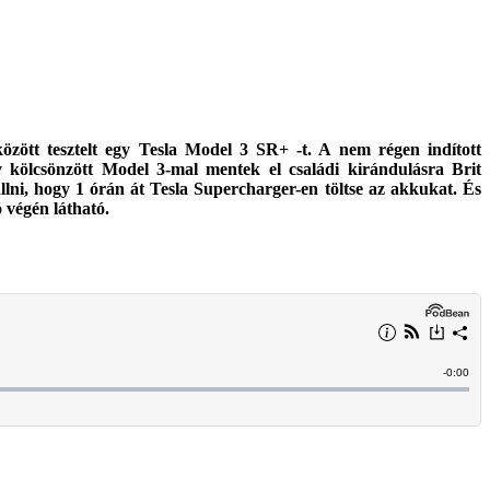
özött tesztelt egy Tesla Model 3 SR+ -t. A nem régen indított
y kölcsönzött Model 3-mal mentek el családi kirándulásra Brit
ni, hogy 1 órán át Tesla Supercharger-en töltse az akkukat. És
 végén látható.