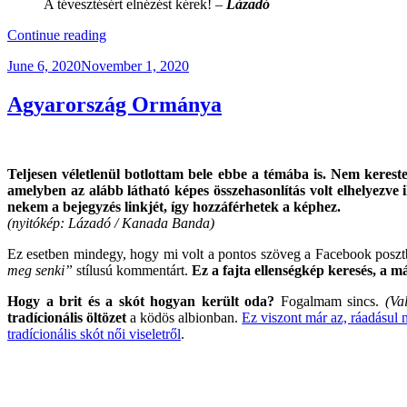
A tévesztésért elnézést kérek! –
Lázadó
“KBXTR04
Continue reading
–
Posted
June 6, 2020
November 1, 2020
BC
on
Road
Trip
Agyarország Ormánya
/
Tesla
Teszt”
Teljesen véletlenül botlottam bele ebbe a témába is. Nem keres
amelyben az alább látható képes összehasonlítás volt elhelyezve 
nekem a bejegyzés linkjét, így hozzáférhetek a képhez.
(nyitókép: Lázadó / Kanada Banda)
Ez esetben mindegy, hogy mi volt a pontos szöveg a Facebook posztb
meg senki”
stílusú kommentárt.
Ez a fajta ellenségkép keresés, a m
Hogy a brit és a skót hogyan került oda?
Fogalmam sincs.
(Va
tradícionális öltözet
a ködös albionban.
Ez viszont már az, ráadásul n
tradícionális skót női viseletről
.