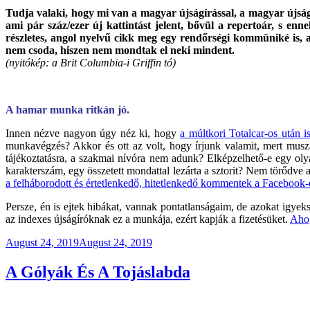
Tudja valaki, hogy mi van a magyar újságírással, a magyar újság
ami pár száz/ezer új kattintást jelent, bővül a repertoár, s en
részletes, angol nyelvű cikk meg egy rendőrségi kommüniké is, am
nem csoda, hiszen nem mondtak el neki mindent.
(nyitókép: a Brit Columbia-i Griffin tó)
A hamar munka ritkán jó.
Innen nézve nagyon úgy néz ki, hogy
a múltkori Totalcar-os után i
munkavégzés? Akkor és ott az volt, hogy írjunk valamit, mert musz
tájékoztatásra, a szakmai nívóra nem adunk? Elképzelhető-e egy oly
karakterszám, egy összetett mondattal lezárta a sztorit? Nem törődve 
a felháborodott és értetlenkedő, hitetlenkedő kommentek a Facebook
Persze, én is ejtek hibákat, vannak pontatlanságaim, de azokat igye
az indexes újságíróknak ez a munkája, ezért kapják a fizetésüket.
Ahog
Posted
August 24, 2019
August 24, 2019
on
A Gólyák És A Tojáslabda