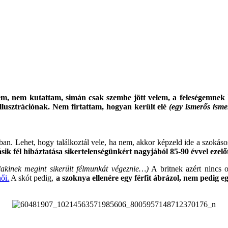
tem, nem kutattam, simán csak szembe jött velem, a feleségemnek 
illusztrációnak. Nem firtattam, hogyan került elé
(egy ismerős isme
an. Lehet, hogy találkoztál vele, ha nem, akkor képzeld ide a szokás
ásik fél hibáztatása sikertelenségünkért nagyjából 85-90 évvel ezel
lakinek megint sikerült félmunkát végeznie…)
A britnek azért nincs o
ői.
A skót pedig,
a szoknya ellenére egy férfit ábrázol, nem pedig e
.