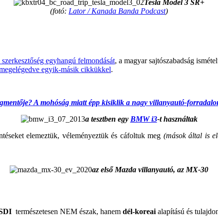
Tesla Model 3 SR+
(fotó:
Lator / Kanada Banda Podcast
)
.
 szerkesztőség egyhangú felmondását
, a magyar sajtószabadság ismétel
megelégedve egyik-másik cikkükkel
.
gmentője? A mohóság miatt épp kisiklik a nagy villanyautó-forradal
a tesztben egy
BMW i3
-t használtak
jelentéseket elemeztük, véleményeztük és cáfoltuk meg
(mások által is e
az első Mazda villanyautó, az MX-30
.
 SDI
természetesen NEM észak, hanem
dél-koreai
alapítású és tulajdo