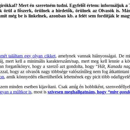
írókkal? Mert én szeretném tudni. Egyfelől értem: informáljuk a T.
nek örül a főszerk, örülnek a hirdetők, örülnek az Olvasók is. M
it még be is linkelnek, azonban kb. a felét sem fordítják le magya
smét találtam egy olyan cikket
, amelynek vannak hiányosságai. De miér
áj, mert kell a minimális karakterszám/nap, mert meg kell lennie a 
an forgatókönyv, hogy a szerző azt gondolta, hogy “
Hát, Kanada nagy
azzal, hogy az olvasók nagy többsége valószínűleg nem fog átkattintani 
-on
, amik könnyedén elkerülhetőek lehetnének egy picit több odafigyelés
kszem minden esetben kijavítani. Csak amíg én hobbiként, szenvedélly
yan a múltkor is
, most is
szívesen meghallgatnám, hogy
“mire gondo