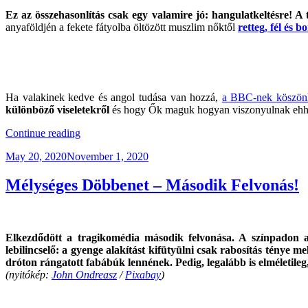
Ez az összehasonlítás csak egy valamire jó: hangulatkeltésre! A
anyaföldjén a fekete fátyolba öltözött muszlim nőktől
retteg, fél és b
Ha valakinek kedve és angol tudása van hozzá,
a BBC-nek köszönhe
különböző viseletekről
és hogy Ők maguk hogyan viszonyulnak eh
“Agyarország
Continue reading
Ormánya”
Posted
May 20, 2020
November 1, 2020
on
Mélységes Döbbenet – Második Felvonás!
Elkezdődött a tragikomédia második felvonása. A színpadon a
lebilincselő: a gyenge alakítást kifütyülni csak rabosítás ténye me
dróton rángatott fabábúk lennének. Pedig, legalább is elméletileg
(nyitókép:
John Ondreasz
/
Pixabay
)