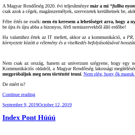
A Magyar Rendőrség 2020. évi teljesítménye
már a mi
“fullba nyom
csak azok a cégek, magánszemélyek, szervezetek kerülhetnek be, akik v
Félre értés ne essék:
nem én keresem a lehetőséget arra, hogy a 
be újra és újra abba a bizonyos, férfi nemiszervekből álló erdőbe!
Ha valamihez értek az IT mellett, akkor az a kommunikáció, a
PR
,
környezete között a vélemény és a viselkedés befolyásolásával hosszút
Nem csak az ország, hanem az univerzum szégyene, hogy egy nem
Kommunikációs oldalról, a Magyar Rendőrség lakossági megítélésén
megpróbáljuk meg nem történtté tenni
.
Nem elég, hogy ők maguk is
De miért is?
“Mélységes
Continue reading
Döbbenet
Posted
September 9, 2019
October 12, 2019
–
on
Második
Felvonás!”
Index Pont Húúú