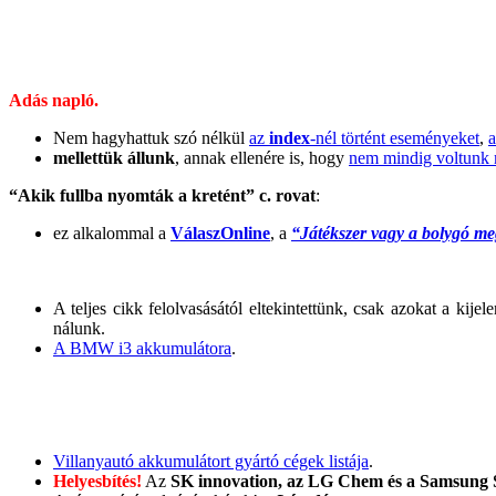
Adás napló.
Nem hagyhattuk szó nélkül
az
index
-nél történt eseményeket
,
a
mellettük állunk
, annak ellenére is, hogy
nem mindig voltunk 
“Akik fullba nyomták a kretént” c. rovat
:
ez alkalommal a
VálaszOnline
, a
“Játékszer vagy a bolygó me
A teljes cikk felolvasásától eltekintettünk, csak azokat a ki
nálunk.
A BMW i3 akkumulátora
.
Villanyautó akkumulátort gyártó cégek listája
.
Helyesbítés!
Az
SK innovation, az LG Chem és a Samsung