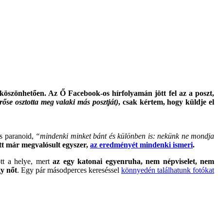
köszönhetően. Az Ő Facebook-os hírfolyamán jött fel az a poszt,
rőse osztotta meg valaki más posztját)
, csak kértem, hogy küldje el
os paranoid,
“mindenki minket bánt és különben is: nekünk ne mondja
őtt már megvalósult egyszer,
az eredményét mindenki ismeri
.
tt a helye, mert
az egy katonai egyenruha, nem népviselet, nem
gy nőt
. Egy pár másodperces kereséssel
könnyedén találhatunk fotókat