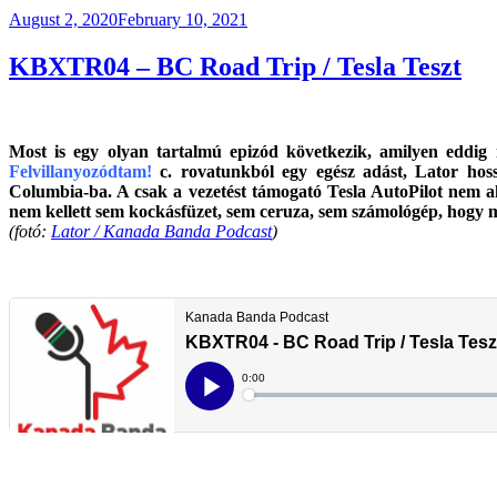
Posted
August 2, 2020
February 10, 2021
on
KBXTR04 – BC Road Trip / Tesla Teszt
Most is egy olyan tartalmú epizód következik, amilyen eddi
Felvillanyozódtam!
c. rovatunkból egy egész adást, Lator hossz
Columbia-ba. A csak a vezetést támogató Tesla AutoPilot nem a
nem kellett sem kockásfüzet, sem ceruza, sem számológép, hogy 
(fotó:
Lator / Kanada Banda Podcast
)