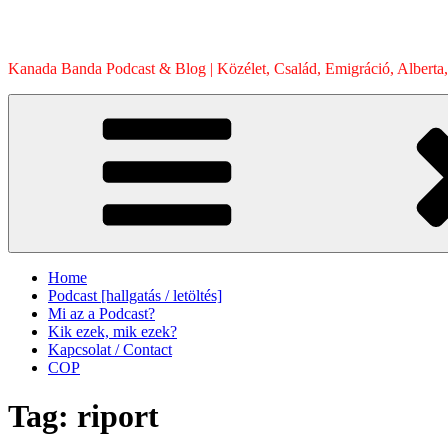
Skip
to
content
Kanada Banda Podcast & Blog | Közélet, Család, Emigráció, Alberta,
Home
Podcast [hallgatás / letöltés]
Mi az a Podcast?
Kik ezek, mik ezek?
Kapcsolat / Contact
COP
Tag:
riport