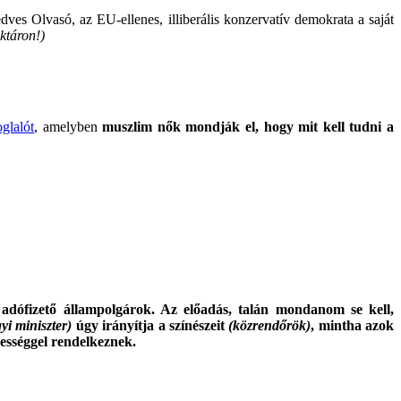
edves Olvasó, az EU-ellenes, illiberális konzervatív demokrata a saját
aktáron!)
glalót
, amelyben
muszlim nők mondják el, hogy mit kell tudni a
adófizető állampolgárok. Az előadás, talán mondanom se kell,
yi miniszter)
úgy irányítja a színészeit
(közrendőrök)
, mintha azok
pességgel rendelkeznek.