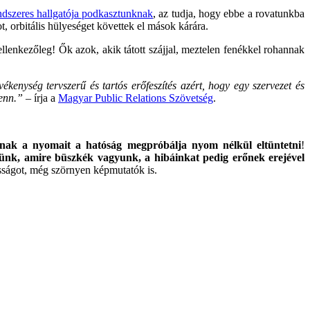
ndszeres hallgatója podkasztunknak
, az tudja, hogy ebbe a rovatunkba
, orbitális hülyeséget követtek el mások kárára.
llenkezőleg! Ők azok, akik tátott szájjal, meztelen fenékkel rohannak
vékenység tervszerű és tartós erőfeszítés azért, hogy egy szervezet és
fenn.”
– írja a
Magyar Public Relations Szövetség
.
ának a nyomait a hatóság megpróbálja nyom nélkül eltüntetni
!
lünk, amire büszkék vagyunk, a hibáinkat pedig erőnek erejével
sságot, még szörnyen képmutatók is.