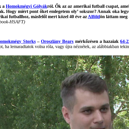
k a
Homokmégyi Gólyák
ról. Ők az az amerikai futball csapat, amel
. Hogy miért pont őket emlegetem oly’ sokszor? Annak oka legyen
ai futballhoz, másfelől mert közel 40 éve az
Alföld
ön láttam meg 
acebook-HSAFT)
omokmégy Storks
–
Oroszlány Bears
mérkőzésen a hazaiak
64-2
tot, ha lemaradtatok volna róla, vagy újra néznétek, az alábbiakban tekin