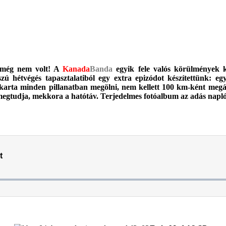
g még nem volt! A
Kanada
Banda
egyik fele valós körülmények k
ú hétvégés tapasztalatiból egy extra epizódot készítettünk: eg
karta minden pillanatban megölni, nem kellett 100 km-ként megáll
megtudja, mekkora a hatótáv. Terjedelmes fotóalbum az adás napló
.
.