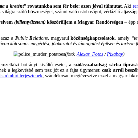
ta a kretént”
rovatunkba sem fér bele: azon jóval túlmutat
. Aki
re
ilágra szóló böszmeséget, szánni való ostobaságot, vérlázító aljasságot
nyelvem
(billentyűzetem)
köszörüljem a Magyar Rendőrségen
– épp e
 azaz a
P
ublic
R
elations
, magyarul
közönségkapcsolatok
, amely
“te
ávon kölcsönös megértést, jóakaratot és támogatást építsen és tartson 
(fotó:
Alexas_Fotos
/
Pixabay
)
zetközi botrányt kiváltó esetet,
a szólásszabadság sárba tiprás
ek a legkevésbé sem tesz jót ez a fajta ügymenet:
csak arról beszé
 rémhírt terjesztenek
, szándékosan megtévesztve ezzel a magyar lako