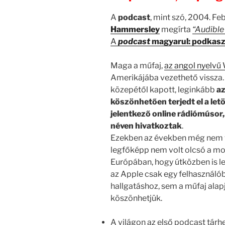
A
podcast
, mint szó, 2004. F
Hammersley
megírta
“Audible
A
podcast
magyarul: podkasz
Maga a műfaj,
az angol nyelvű 
Amerikájába vezethető vissza. 
közepétől kapott, leginkább
a
köszönhetően terjedt el a let
jelentkező online rádiómúsor
néven hivatkoztak
.
Ezekben az években még nem vol
legfőképp nem volt olcsó a mo
Európában, hogy útközben is le
az Apple csak egy felhasználó
hallgatáshoz, sem a műfaj alap
köszönhetjük.
A világon az első podcast tár