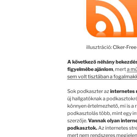
illusztráció:
Clker-Fre
A következő néhány bekezdé
figyelmébe ajánlom
, mert
a mű
sem volt tisztában a fogalmak
Sok podkaszter az
internetes
új hallgatóknak a podkasztokr
könnyen értelmezhető, mi is a 
podkasztolás több, mint egy in
szerzője.
Vannak olyan intern
podkasztok.
Az internetes st
mert nem rendszeres megjele