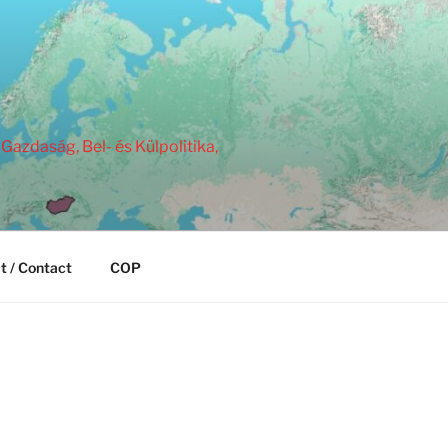
Gazdaság, Bel- és Külpolitika,
t / Contact
COP