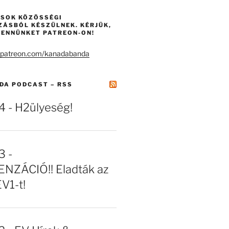
ÁSOK KÖZÖSSÉGI
ZÁSBÓL KÉSZÜLNEK. KÉRJÜK,
ENNÜNKET PATREON-ON!
DA PODCAST – RSS
- H2ülyeség!
 -
NZÁCIÓ!! Eladták az
EV1-t!