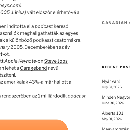
ibsyn.com
)
.
2005. Június)
vált először elérhetővé a
CANADIAN
n indította el a
podcast
kereső
lhasználók meghallgathatták az egyes
ttak a különböző podkaszt csatornákra.
onary
2005. Decemberében az év
t
-ot.
tt
Apple Keynote
-on
Steve Jobs
RECENT POS
n lehet a
Garageband
nevű
észíteni.
Nyár van!
az amerikaiak 43%-a már hallott a
July 31, 2026
 rendszerében az 1 milliárdodik
podcast
Minden Nagyon
June 30, 2026
Alberta 101
May 31, 2026
Magyarország 