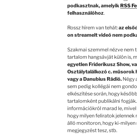
podkasztnak, amelyik
RSS Fe
felhasználóhoz
.
Rossz hírem van tehát:
az első
on streamelt videó nem podk
Szakmai szemmel nézve nem ta
tartalom hangsávját külön is, 
egyetlen Friderikusz Show, v
Osztálytalálkozó c. műsorok 
vagy a Danubius Rádió.
Négy a
sem pedig kollégái nem gondoln
elkészítése során, hogy későb
tartalomként publikálni fogják.
információkról marad le, mivel 
hogy milyen feliratok jelennek
álló monitoron, hogy ki-milyen 
megjegyzést tesz, stb.