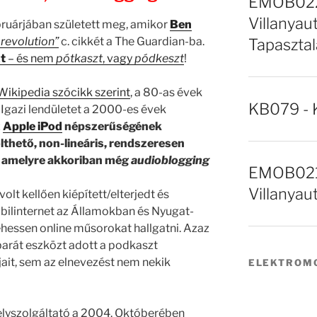
EMOB022 
Villanyaut
ebruárjában született meg, amikor
Ben
 revolution”
c. cikkét a The Guardian-ba.
Tapasztal
t
– és nem
pótkaszt
, vagy
pódkeszt
!
Wikipedia szócikk szerint
, a 80-as évek
KB079 - 
Igazi lendületet a 2000-es évek
z
Apple iPod
népszerűségének
ölthető, non-lineáris, rendszeresen
, amelyre akkoriban még
audioblogging
EMOB021 
Villanyau
t kellően kiépített/elterjedt és
bilinternet az Államokban és Nyugat-
hessen online műsorokat hallgatni. Azaz
barát eszközt adott a podkaszt
jait, sem az elnevezést nem nekik
ELEKTROMO
helyszolgáltató a 2004. Októberében