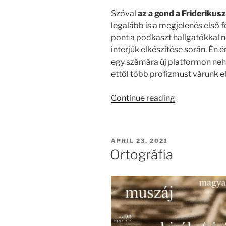
Szóval
az a gond a Friderikus
legalább is a megjelenés első 
pont a podkaszt hallgatókkal 
interjúk elkészítése során. Én 
egy számára új platformon neh
ettől több profizmust várunk el
“A
Continue reading
Magyar
Podkasztok”
POSTED
APRIL 23, 2021
ON
Ortográfia