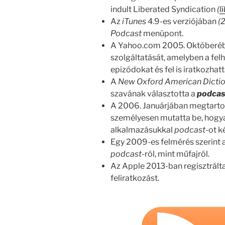
indult Liberated Syndication
(
l
Az
iTunes
4.9-es verziójában
(
Podcast
menüpont.
A Yahoo.com 2005. Októberébe
szolgáltatását, amelyben a fe
epizódokat és fel is iratkozha
A
New Oxford American Dicti
szavának választotta a
podcas
A 2006. Januárjában megtarto
személyesen mutatta be, hogya
alkalmazásukkal
podcast
-ot k
Egy 2009-es felmérés szerint 
podcast
-ról, mint műfajról.
Az Apple 2013-ban regisztrálta
feliratkozást.