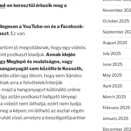
ed
-en keresztül érkezik meg a
November 20
October 2025
dlegesen a YouTube-on és a Facebook-
September 20
aszt
. Ez van.
August 2025
rtom jó megoldásnak, hogy egy videós
July 2025
mint podkaszt kiadjuk.
Annak idején
agy Meglepő és mulatságos, vagy
June 2025
hanganyagát sem közölte le Kossuth,
May 2025
dás után úgy látom, hogy sem Sándor,
ak arra a felvételek/interjúk
April 2025
b majd a hanganyagot különálló online
 Így aztán podkaszt hallgató lényegi
March 2025
a videót nem láthatja, ezért nem tudja,
February 2025
 meg a képen, mi látható az asztal végén
ruhát visel, amelyre a beszélgetőpartner
January 2025
December 20