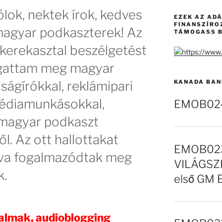
lok, nektek írok, kedves
EZEK AZ AD
FINANSZÍRO
magyar podkaszterek! Az
TÁMOGASS B
 kerekasztal beszélgetést
llgattam meg magyar
ságírókkal, reklámipari
KANADA BAN
édiamunkásokkal,
EMOB024 
 magyar podkaszt
ől. Az ott hallottakat
EMOB023
lva fogalmazódtak meg
VILÁGSZE
k.
első GM 
galmak, audioblogging