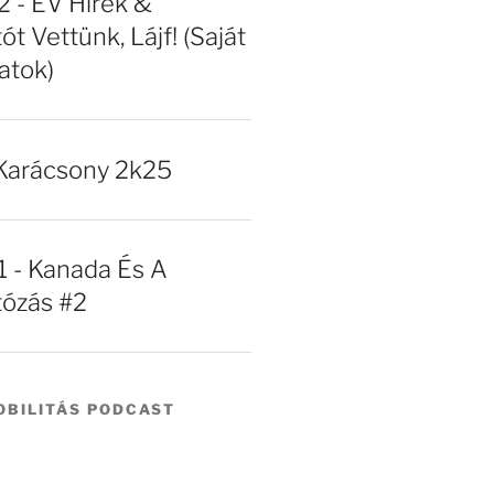
- EV Hírek &
ót Vettünk, Lájf! (Saját
atok)
Karácsony 2k25
- Kanada És A
tózás #2
BILITÁS PODCAST