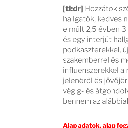
[tl:dr]
Hozzátok szó
hallgatók, kedves 
elmúlt 2,5 évben 3
és egy interjút ha
podkaszterekkel, új
szakemberrel és m
influenszerekkel a
jelenéről és jövőjér
végig- és átgondo
bennem az alábbia
Alap adatok, alap fo