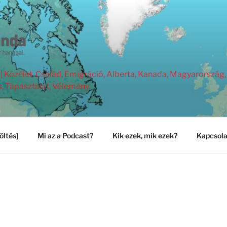
Közélet, Család, Emigráció, Alberta, Kanada, Magyarország, 
s, Tapasztalat, Vélemény.
öltés]
Mi az a Podcast?
Kik ezek, mik ezek?
Kapcsola