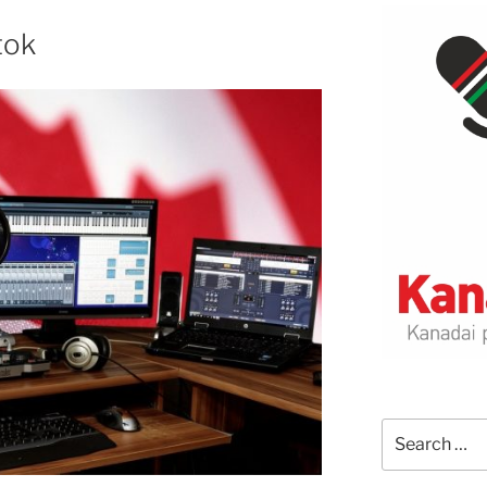
tok
Search
for: