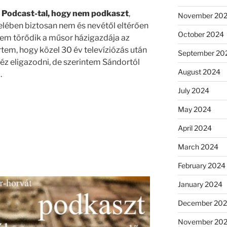
z Podcast-tal, hogy nem podkaszt
,
November 20
felében biztosan nem és nevétől eltérően
October 2024
nem törődik a műsor házigazdája az
értem, hogy közel 30 év televíziózás után
September 20
éz eligazodni, de szerintem Sándortól
August 2024
.
July 2024
May 2024
April 2024
March 2024
February 2024
January 2024
December 20
November 20