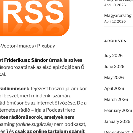
April 19, 2026
Magyarország 
April 12, 2026
ARCHIVES
e-Vector-Images
/
Pixabay
July 2026
st
Friderikusz Sándor
úrnak is szíves
June 2026
sorsorozatának az első epizódjában Ő
kal
.
May 2026
 rádióműsor
kifejezést használja, amikor
April 2026
ól beszél, mert mindenki számára
March 2026
rádióműsor és az internet ötvözése. De a
ternetes rádió – írja a PodcastHero
February 2026
etes rádióműsorok, amelyek nem
January 2026
reaming
(online sugárzás)
nem podkaszt,
nésű és
csak az online tartalom számít
December 20