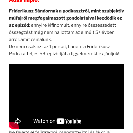
Friderikusz Sándornak a podkasztról, mint szubjektív
műfajról megfogalmazott gondolataival kezdődik ez
az epizód
: ennyire kifinomult, ennyire összeszedett
összegzést még nem hallottam az elmúlt 5+ évben
arról, amit csinálunk.
De nem csak ezt az 1 percet, hanem a Friderikusz
Podcast teljes 59. epizódját a figyelmetekbe ajánljuk!
Ne felejts el felirazkoni, csengettyűzni és lájkolni.