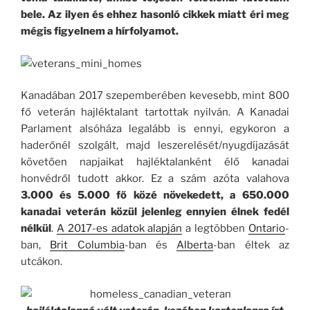
bele. Az ilyen és ehhez hasonló cikkek miatt éri meg
mégis figyelnem a hírfolyamot.
Kanadában 2017 szepemberében kevesebb, mint 800
fő veterán hajléktalant tartottak nyilván. A Kanadai
Parlament alsóháza legalább is ennyi, egykoron a
haderőnél szolgált, majd leszerelését/nyugdíjazását
követően napjaikat hajléktalanként élő kanadai
honvédről tudott akkor. Ez a szám azóta valahova
3.000 és 5.000 fő közé növekedett, a 650.000
kanadai veterán közül jelenleg ennyien élnek fedél
nélkül
.
A 2017-es adatok alapján
a legtöbben
Ontario
-
ban,
Brit Columbia
-ban és
Alberta
-ban éltek az
utcákon.