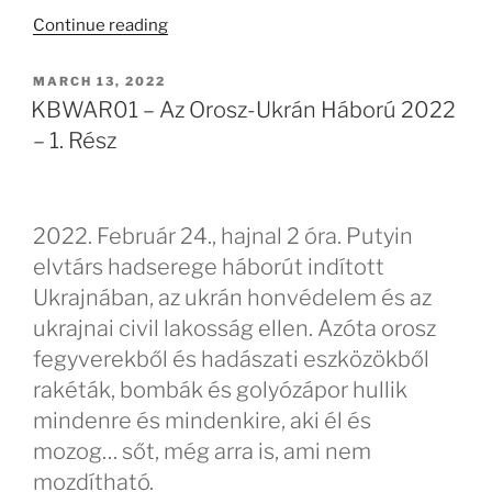
“Magyarország
Continue reading
Választott
2022
POSTED
MARCH 13, 2022
ON
(Frissítve!)”
KBWAR01 – Az Orosz-Ukrán Háború 2022
– 1. Rész
2022. Február 24., hajnal 2 óra. Putyin
elvtárs hadserege háborút indított
Ukrajnában, az ukrán honvédelem és az
ukrajnai civil lakosság ellen. Azóta orosz
fegyverekből és hadászati eszközökből
rakéták, bombák és golyózápor hullik
mindenre és mindenkire, aki él és
mozog… sőt, még arra is, ami nem
mozdítható.