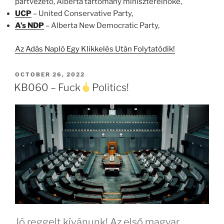
pártvezető, Alberta tartomány miniszterelnöke,
UCP
– United Conservative Party,
A’s NDP
– Alberta New Democratic Party,
Az Adás Napló Egy Klikkelés Után Folytatódik!
POSTED
OCTOBER 26, 2022
ON
KB060 – Fuck
Politics!
Jó reggelt kívánunk! Az első magyar