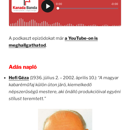
A podkaszt epizódokat már
a YouTube-on is
meghallgathatod
.
Adás napló
Hofi Géza
(1936. július 2. – 2002. április 10.):
“A magyar
kabaréműfaj külön úton járó, kiemelkedő
népszerűségű mestere, aki önálló produkcióival egyéni
stílust teremtett.”