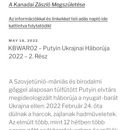
A Kanadai Zászló Megszületése
Az információkkal és linkekkel teli adás napló ide
kattintva folytatódik!
POSTED
MAY 18, 2022
ON
KBWAR02 – Putyin Ukrajnai Háborúja
2022 – 2. Rész
A Szovjetúnió-mániás és birodalmi
gőggel alaposan túlfűtött Putyin elvtárs
megideologizált háborúja a nyugat-barát
Ukrajna ellen: 2022 Február 24. óta
dúlnak a harcok, zajlanak hadműveletek.
Az elmúlt több, mint 12 hétben több