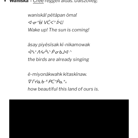
Waniska
–
Cree
reggeli áldás. Dalszöveg:
waniskâ! pêtâpan ôma!
ᐊᐧᓂᐢᑳ! ᐯᑖᐸᐣ ᐆᒪ!
Wake up! The sun is coming!
âsay piyêsîsak kî-nikamowak
ᐋᓴᕀ ᐱᔦᓰᓴᐠ ᑮ ᓂᑲᒧᐊᐧᐠ
the birds are already singing
ê-miyonâkwahk kitaskînaw.
ᐁ ᒥᔪᓈᑲᐧᕁ ᑭᑕᐢᑮᓇᐤ᙮
how beautiful this land of ours is.