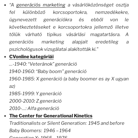
“A
generációs marketing
a vásárlóközönséget osztja
fel különböző korcsoportokra, nemzedékekre,
úgynevezett generációkra és ebből von le
következtetéseket e korcsoportokra jellemző illetve
tőlük várható tipikus vásárlási magatartásra. A
generációs marketing alapjait eredetileg a
pszichológusok vizsgálatai alakították ki.”
CVonline kategóriái
…-1940: “Veteránok” generáció
1940-1960: “Baby boom” generáció
1960-1985: X generáció (a baby boomer es ay X ugyan
az)
1985-1999: Y generáció
2000-2010: Z generáció
2010-…: Alfa generáció
The Center for Generational Kinetics
Traditionalists or Silent Generation: 1945 and before
Baby Boomers: 1946 – 1964