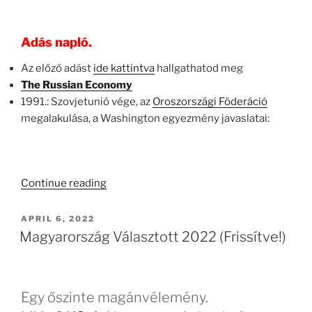
Adás napló.
Az előző adást
ide kattintva
hallgathatod meg
The Russian Economy
1991.: Szovjetunió vége, az
Oroszországi Föderáció
megalakulása, a Washington egyezmény javaslatai:
“KBWAR02
Continue reading
–
Putyin
POSTED
APRIL 6, 2022
ON
Ukrajnai
Magyarország Választott 2022 (Frissítve!)
Háborúja
2022
–
Egy őszinte magánvélemény.
2.