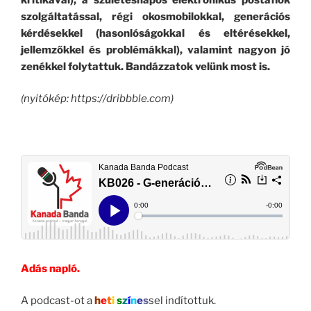
szolgáltatással, régi okosmobilokkal, generációs
kérdésekkel (hasonlóságokkal és eltérésekkel,
jellemzőkkel és problémákkal), valamint nagyon jó
zenékkel
folytattuk. Bandázzatok velünk most is.
(nyitókép: https://dribbble.com)
Adás napló.
A podcast-ot a
h
e
t
i
s
z
í
n
e
s
sel indítottuk.