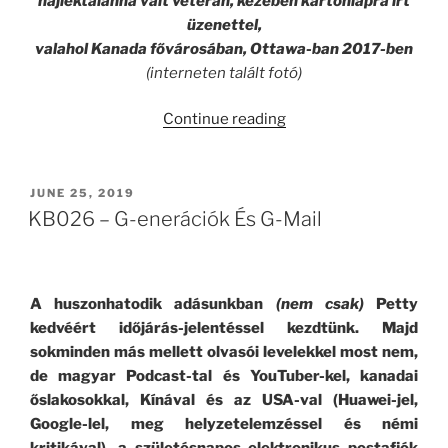
hajléktalanná vált veterán, kezében kartonlapra írt
üzenettel,
valahol Kanada fővárosában, Ottawa-ban 2017-ben
(interneten talált fotó)
“Otthonokat
Continue reading
A
Hősöknek”
POSTED
JUNE 25, 2019
ON
KB026 – G-enerációk És G-Mail
A huszonhatodik adásunkban
(nem csak)
Petty
kedvéért időjárás-jelentéssel kezdtünk. Majd
sokminden más mellett olvasói levelekkel most nem,
de magyar Podcast-tal és YouTuber-kel, kanadai
őslakosokkal, Kínával és az USA-val (Huawei-jel,
Google-lel, meg helyzetelemzéssel és némi
kritikával), a születésnapos elektronikus postafiók