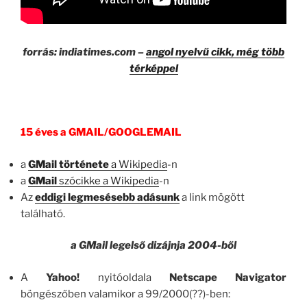
forrás: indiatimes.com –
angol nyelvű cikk, még több
térképpel
15 éves a GMAIL/GOOGLEMAIL
a
GMail története
a Wikipedia
-n
a
GMail
szócikke a Wikipedia
-n
Az
eddigi legmesésebb adásunk
a link mögött
található.
a GMail legelső dizájnja 2004-ből
A
Yahoo!
nyitóoldala
Netscape Navigator
böngészőben valamikor a 99/2000(??)-ben: