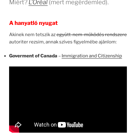
Miért?
L’Oréal
(mert megérdemled).
Rész”
A hanyatló nyugat
Akinek nem tetszik az
együtt-nem-működés rendszere
autoriter rezsim, annak szíves figyelmébe ajánlom:
Goverment of Canada
–
Immigration and Citizenship