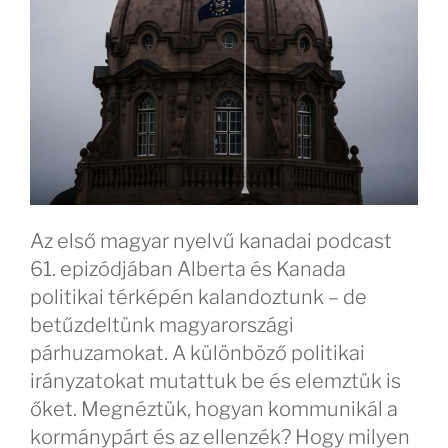
Az első magyar nyelvű kanadai podcast
61. epizódjában Alberta és Kanada
politikai térképén kalandoztunk – de
betűzdeltünk magyarországi
párhuzamokat. A különböző politikai
irányzatokat mutattuk be és elemztük is
őket. Megnéztük, hogyan kommunikál a
kormánypárt és az ellenzék? Hogy milyen