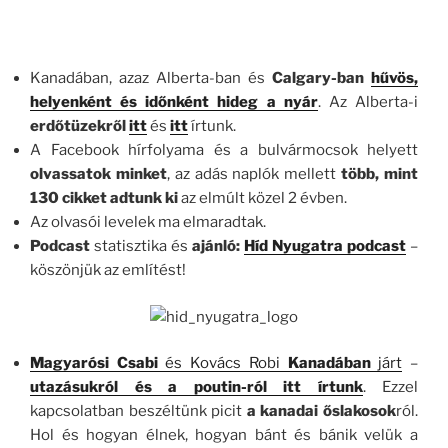
Kanadában, azaz Alberta-ban és
Calgary-ban
hűvös,
helyenként és időnként hideg a nyár
. Az Alberta-i
erdőtüzekről
itt
és
itt
írtunk.
A Facebook hírfolyama és a bulvármocsok helyett
olvassatok minket
, az adás naplók mellett
több, mint
130 cikket adtunk ki
az elmúlt közel 2 évben.
Az olvasói levelek ma elmaradtak.
Podcast
statisztika és
ajánló:
Híd Nyugatra podcast
–
köszönjük az említést!
Magyarósi Csabi
és Kovács Robi
Kanadában
járt
–
utazásukról és a poutin-ról itt írtunk
. Ezzel
kapcsolatban beszéltünk picit
a kanadai őslakosok
ról.
Hol és hogyan élnek, hogyan bánt és bánik velük a