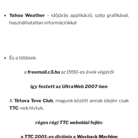
Yahoo Weather
– időjárás applikáció, szép grafikával,
használhatatlan információkkal
És a többiek:
a
freemail.c3.hu
az 1990-es évek végéről
így festett az UltraWeb 2007-ben
A
Tétova Teve Club
, magunk között annak idején csak
TTC
-nek hívtuk.
réges régi TTC weboldal fejléc
a
TTC
2001-es dizájnja a
Wayback Machine