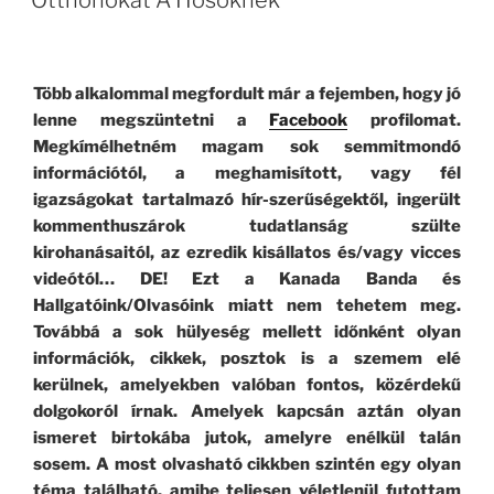
Otthonokat A Hősöknek
Ukrán
Háború
2022
Több alkalommal megfordult már a fejemben, hogy jó
–
lenne megszüntetni a
Facebook
profilomat.
1.
Megkímélhetném magam sok semmitmondó
Rész”
információtól, a meghamisított, vagy fél
igazságokat tartalmazó hír-szerűségektől, ingerült
kommenthuszárok tudatlanság szülte
kirohanásaitól, az ezredik kisállatos és/vagy vicces
videótól… DE! Ezt a Kanada Banda és
Hallgatóink/Olvasóink miatt nem tehetem meg.
Továbbá a sok hülyeség mellett időnként olyan
információk, cikkek, posztok is a szemem elé
kerülnek, amelyekben valóban fontos, közérdekű
dolgokoról írnak. Amelyek kapcsán aztán olyan
ismeret birtokába jutok, amelyre enélkül talán
sosem. A most olvasható cikkben szintén egy olyan
téma található, amibe teljesen véletlenül futottam