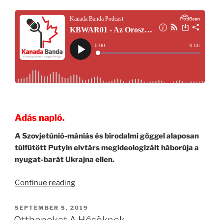
Adás napló.
A Szovjetúnió-mániás és birodalmi gőggel alaposan
túlfűtött Putyin elvtárs megideologizált háborúja a
nyugat-barát Ukrajna ellen.
“KBWAR01
Continue reading
–
Az
POSTED
SEPTEMBER 5, 2019
ON
Orosz-