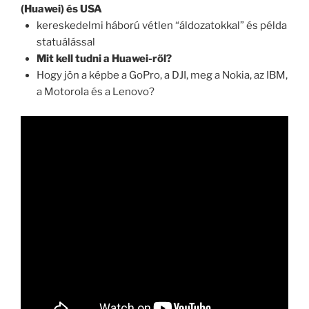
(Huawei) és USA
kereskedelmi háború vétlen “áldozatokkal” és példa
statuálással
Mit kell tudni a Huawei-ről?
Hogy jön a képbe a GoPro, a DJI, meg a Nokia, az IBM,
a Motorola és a Lenovo?