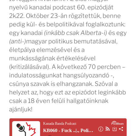
nyelvű kanadai podcast 60. epizódját
2k22. Október 23-án rögzítettük, benne
pedig kül- és belpolitikával foglalkoztunk:
egy kanadai
(inkább csak Alberta-i)
és egy
(anti-)
magyar politikus bemutatásával,
életpálya elemzésével és a
munkásságának értékelésével
(kritizálásával). A következő 70 percben –
indulatosságunkat hangsúlyozandó -,
csúnya szavak is elhangzanak. Szóval a
helyzet az, hogy ezt az epizódot leginkább
csak a 18 éven felüli hallgatóinknak
ajánljuk!