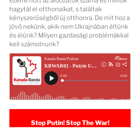
ezerre nőtt az áldozatok száma és milliók
hagytál el otthonaikat, s találtak
kényszerűségből új otthonra. De mit hoz a
jövő nekünk, akik nem Ukrajnában éltünk
és élünk? Milyen gazdasági problémákkal
kell számolnunk?
Stop Putin! Stop The War!