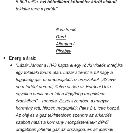
5-600 millió,
évi hétmilliárd köbméter körül alakult
–
toldotta meg a portál.”
illusztráció:
Gerd
Altmann
/
Pixabay
Energia árak:
“Lázár Jánost a HVG kapta el
egy rövid videós interjúra
egy földeáki fórum után. Lázár szerint is túl nagy a
függőség gáz szempontjából az oroszoktól: „32 éve
nem történt semmi, illetve öt éve az Európai Unió
egyetlen centit nem tett a függőség megoldása
érdekében” – mondta. Ezzel szemben a magyar
kormány tett, hiszen megépítjük Paks 2-t, tette hozzá.
Az olaj és a gáz tekintetében szerinte az árkérdés
szabott határt a kormány mozgásterének: délről
drágábban jöhetne gáz az országba, és az iparnak