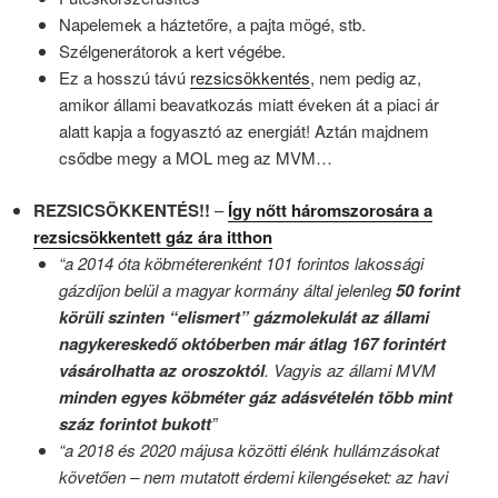
Napelemek a háztetőre, a pajta mögé, stb.
Szélgenerátorok a kert végébe.
Ez a hosszú távú
rezsicsökkentés
, nem pedig az,
amikor állami beavatkozás miatt éveken át a piaci ár
alatt kapja a fogyasztó az energiát! Aztán majdnem
csődbe megy a MOL meg az MVM…
REZSICSÖKKENTÉS!!
–
Így nőtt háromszorosára a
rezsicsökkentett gáz ára itthon
“a 2014 óta köbméterenként 101 forintos lakossági
gázdíjon belül a magyar kormány által jelenleg
50 forint
körüli szinten “elismert” gázmolekulát az állami
nagykereskedő októberben már átlag 167 forintért
vásárolhatta az oroszoktól
. Vagyis az állami MVM
minden egyes köbméter gáz adásvételén több mint
száz forintot bukott
”
“a 2018 és 2020 májusa közötti élénk hullámzásokat
követően – nem mutatott érdemi kilengéseket: az havi