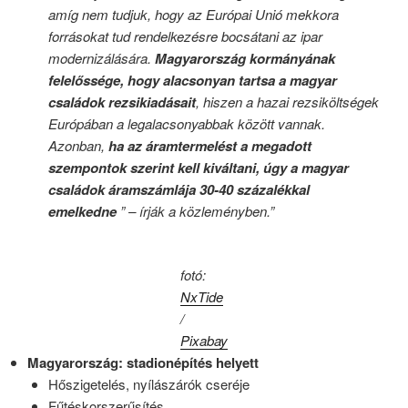
amíg nem tudjuk, hogy az Európai Unió mekkora
forrásokat tud rendelkezésre bocsátani az ipar
modernizálására.
Magyarország kormányának
felelőssége, hogy alacsonyan tartsa a magyar
családok rezsikiadásait
, hiszen a hazai rezsiköltségek
Európában a legalacsonyabbak között vannak.
Azonban,
ha az áramtermelést a megadott
szempontok szerint kell kiváltani, úgy a magyar
családok áramszámlája 30-40 százalékkal
emelkedne
” – írják a közleményben.”
fotó:
NxTide
/
Pixabay
Magyarország: stadionépítés helyett
Hőszigetelés, nyílászárók cseréje
Fűtéskorszerűsítés