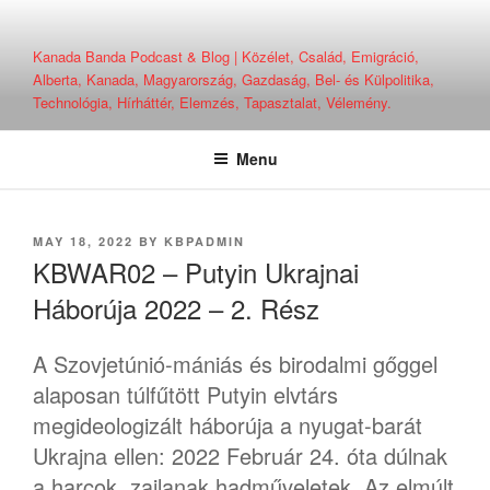
Skip
to
Kanada Banda Podcast & Blog | Közélet, Család, Emigráció,
content
Alberta, Kanada, Magyarország, Gazdaság, Bel- és Külpolitika,
Technológia, Hírháttér, Elemzés, Tapasztalat, Vélemény.
Menu
POSTED
MAY 18, 2022
BY
KBPADMIN
ON
KBWAR02 – Putyin Ukrajnai
Háborúja 2022 – 2. Rész
A Szovjetúnió-mániás és birodalmi gőggel
alaposan túlfűtött Putyin elvtárs
megideologizált háborúja a nyugat-barát
Ukrajna ellen: 2022 Február 24. óta dúlnak
a harcok, zajlanak hadműveletek. Az elmúlt