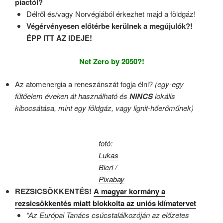
piactól?
Délről és/vagy Norvégiából érkezhet majd a földgáz!
Végérvényesen előtérbe kerülnek a megújulók?!
ÉPP ITT AZ IDEJE!
Net Zero by 2050?!
Az atomenergia a reneszánszát fogja élni?
(egy-egy
fűtőelem éveken át használható és
NINCS
lokális
kibocsátása, mint egy földgáz, vagy lignit-hőerőműnek)
fotó:
Lukas
Bieri
/
Pixabay
REZSICSÖKKENTÉS!
A magyar kormány a
rezsicsökkentés miatt blokkolta az uniós klímatervet
“Az Európai Tanács csúcstalálkozóján az előzetes