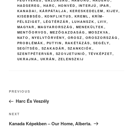
FEGYVERES
,
GAZDASÁG
,
HÁBORÚ
,
HADERŐ
,
HADSEREG
,
HARC
,
HONVÉD
,
INTERJÚ
,
IPAR
,
KANADAI
,
KÁRPÁTALJA
,
KERESKEDELEM
,
KIJEV
,
KISEBBSÉG
,
KONFLIKTUS
,
KREML
,
KRÍM-
FÉLSZIGET
,
LÉGTÉRZÁR
,
LUHANSZK
,
LVIV
,
MAGYAR
,
MAGYARORSZÁG
,
MENEKÜLTEK
,
MENTŐORVOS
,
MEZŐGAZDASÁG
,
MOSZKVA
,
NATO
,
NYELVTÖRVÉNY
,
OROSZ
,
OROSZORSZÁG
,
PROBLÉMÁK
,
PUTYIN
,
RAKÉTÁZÁS
,
SEGÉLY
,
SEGÍTSÉG
,
SZAKADÁR
,
SZANKCIÓK
,
SZENTPÉTERVÁR
,
SZOVJETUNIÓ
,
TÉVKÉPZET
,
UKRAJNA
,
UKRÁN
,
ZELENSZKIJ
Post
Previous
PREVIOUS
navigation
Post
Harc És Veszély
Next
NEXT
Post
Kanada Képekben – Our Home, Alberta.