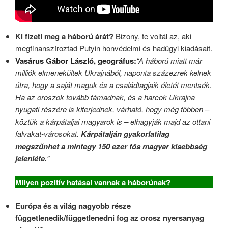
Ki fizeti meg a háború árát?
Bizony, te voltál az, aki
megfinanszíroztad Putyin honvédelmi és hadügyi kiadásait.
Vasárus Gábor László, geográfus:
“A háború miatt már
milliók elmenekültek Ukrajnából, naponta százezrek kelnek
útra, hogy a saját maguk és a családtagjaik életét mentsék.
Ha az oroszok tovább támadnak, és a harcok Ukrajna
nyugati részére is kiterjednek, várható, hogy még többen –
köztük a kárpátaljai magyarok is – elhagyják majd az ottani
falvakat-városokat.
Kárpátalján gyakorlatilag
megszűnhet a mintegy 150 ezer fős magyar kisebbség
jelenléte.
”
Milyen pozitív hatásai vannak a háborúnak?
Európa és a világ nagyobb része
függetlenedik/függetlenedni fog az orosz nyersanyag