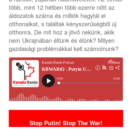
több, mint 12 hétben több ezerre nőtt az
áldozatok száma és milliók hagytál el
otthonaikat, s találtak kényszerűségből új
otthonra. De mit hoz a jövő nekünk, akik
nem Ukrajnában éltünk és élünk? Milyen
gazdasági problémákkal kell számolnunk?
Stop Putin! Stop The War!