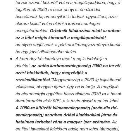
tervek szerint bekerült volna a megállapodásba, hogy a
tagállamok 2050-re csak annyi szén-dioxidot
bocsátanak ki, amennyit ki is tudnak egyenlíteni, azaz
ekkora kellett volna elérni a karbonsemleges
energiatermelést.
Orbánék tiltakozása miatt azonban
ez a tétel mégis kimaradt a megállapodásból
,
amelybe végül csak a párizsi klímaegyezményre került
be egy jóval általánosabb utalás.
A kormány közleménye most meg is indokolja a
döntést:
az uniós karbonsemlegesség 2050-es tervét
azért blokkolták, hogy megvédjék a
rezsicsökkentést
.”Magyarország a 2030-ig teljesítendő
vállalásait, ahogyan ígérte, úgy be is tartja. A megújuló
és atomenergia együttes használatával 2030-ra a hazai
áramtermelés akár 90%-a is szén-dioxid-mentes lehet.
A 2050-re kitűzött klímasemlegesség (szén-dioxid-
semlegesség) azonban óriási kiadásokkal járna és
hatalmas terheket róna a magyar ipar számára.
Az
említett javaslatot felelősen addig nem lehet támogatni,