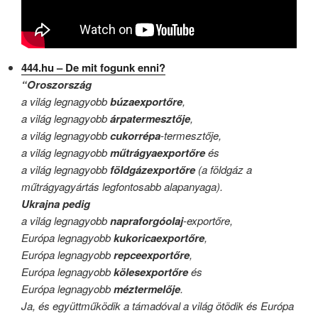
444.hu – De mit fogunk enni?
“Oroszország
a világ legnagyobb
búzaexportőre
,
a világ legnagyobb
árpatermesztője
,
a világ legnagyobb
cukorrépa
-termesztője,
a világ legnagyobb
műtrágyaexportőre
és
a világ legnagyobb
földgázexportőre
(a földgáz a
műtrágyagyártás legfontosabb alapanyaga).
Ukrajna pedig
a világ legnagyobb
napraforgóolaj
-exportőre,
Európa legnagyobb
kukoricaexportőre
,
Európa legnagyobb
repceexportőre
,
Európa legnagyobb
kölesexportőre
és
Európa legnagyobb
méztermelője
.
Ja, és együttműködik a támadóval a világ ötödik és Európa