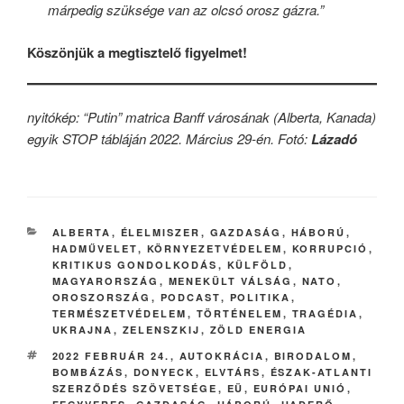
márpedig szüksége van az olcsó orosz gázra.”
Köszönjük a megtisztelő figyelmet!
nyitókép: “Putin” matrica Banff városának (Alberta, Kanada)
egyik STOP tábláján 2022. Március 29-én. Fotó:
Lázadó
CATEGORIES
ALBERTA
,
ÉLELMISZER
,
GAZDASÁG
,
HÁBORÚ
,
HADMŰVELET
,
KÖRNYEZETVÉDELEM
,
KORRUPCIÓ
,
KRITIKUS GONDOLKODÁS
,
KÜLFÖLD
,
MAGYARORSZÁG
,
MENEKÜLT VÁLSÁG
,
NATO
,
OROSZORSZÁG
,
PODCAST
,
POLITIKA
,
TERMÉSZETVÉDELEM
,
TÖRTÉNELEM
,
TRAGÉDIA
,
UKRAJNA
,
ZELENSZKIJ
,
ZÖLD ENERGIA
TAGS
2022 FEBRUÁR 24.
,
AUTOKRÁCIA
,
BIRODALOM
,
BOMBÁZÁS
,
DONYECK
,
ELVTÁRS
,
ÉSZAK-ATLANTI
SZERZŐDÉS SZÖVETSÉGE
,
EÜ
,
EURÓPAI UNIÓ
,