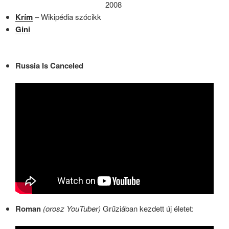
2008
Krím
– Wikipédia szócikk
Gini
Russia Is Canceled
Roman
(orosz YouTuber)
Grűziában kezdett új életet: