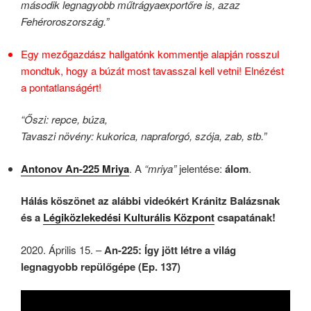
második legnagyobb műtrágyaexportőre is, azaz
Fehéroroszország.”
Egy mezőgazdász hallgatónk kommentje alapján rosszul
mondtuk, hogy a búzát most tavasszal kell vetni! Elnézést
a pontatlanságért!
“Őszi: repce, búza,
Tavaszi növény: kukorica, napraforgó, szója, zab, stb.”
Antonov An-225 Mriya
. A
“mriya”
jelentése:
álom
.
Hálás köszönet az alábbi videókért Kránitz Balázsnak
és a
Légiközlekedési Kulturális Központ
csapatának!
2020. Április 15. –
An-225: Így jött létre a világ
legnagyobb repülőgépe (Ep. 137)