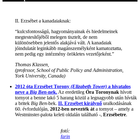
II. Erzsébet a kanadaiaknak:
“kulcsfontosságú, hagyományainak és hiedelmeinek
megtestesítőjéből melegen tisztelt, de nem
különösebben jelentős alakjává vált. A kanadaiak
jóindulatát leginkább magánszemélyként kamatoztatta,
nem pedig egy intézmény örökletes vezetőjeként.”
Thomas Klassen,
(professor, School of Public Policy and Administration,
York University, Canada)
2012 óta Erzsébet Torony
(Elizabeth Tower)
a hivatalos
neve a
Big Ben
-nek.
Az eredetileg
Óra Toronynak
hívott
tornyot a benne lakó 5 harang közül a legnagyobb után hívták
a britek
Big Ben
-bek.
II. Erzsébet királynő
uralkodásának
60. évfordulóján,
2012-ben nevezték át
a tornyot – amely a
Westminster-palota keleti oldalán található -,
Erzsébetre
.
fotó:
farin