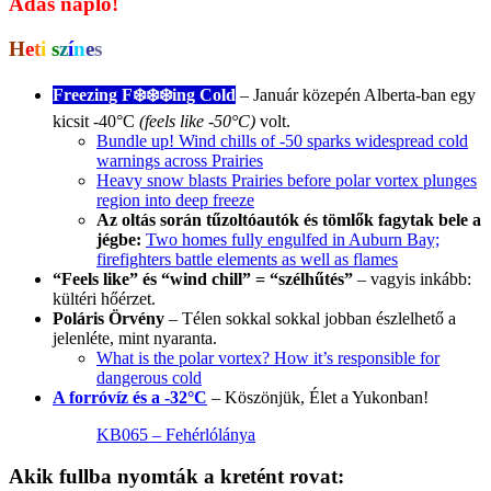
Adás napló!
H
e
t
i
s
z
í
n
e
s
Freezing F❄️❄️
❄️
ing Cold
– Január közepén Alberta-ban egy
kicsit -40°C
(feels like -50°C)
volt.
Bundle up! Wind chills of -50 sparks widespread cold
warnings across Prairies
Heavy snow blasts Prairies before polar vortex plunges
region into deep freeze
Az oltás során tűzoltóautók és tömlők fagytak bele a
jégbe:
Two homes fully engulfed in Auburn Bay;
firefighters battle elements as well as flames
“Feels like” és “wind chill” = “szélhűtés”
– vagyis inkább:
kültéri hőérzet.
Poláris Örvény
– Télen sokkal sokkal jobban észlelhető a
jelenléte, mint nyaranta.
What is the polar vortex? How it’s responsible for
dangerous cold
A forróvíz és a -32°C
– Köszönjük, Élet a Yukonban!
KB065 – Fehérlólánya
Akik fullba nyomták a kretént
rovat: