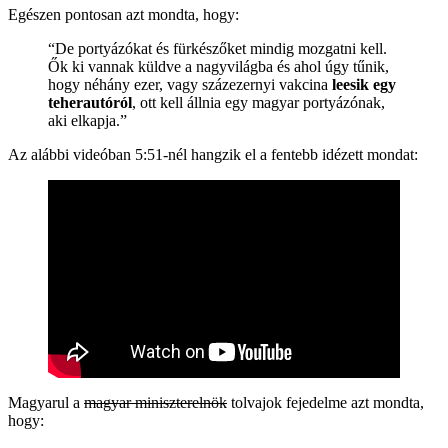
Egészen pontosan azt mondta, hogy:
“De portyázókat és fürkészőket mindig mozgatni kell.
Ők ki vannak küldve a nagyvilágba és ahol úgy tűnik,
hogy néhány ezer, vagy százezernyi vakcina
leesik egy
teherautóról
, ott kell állnia egy magyar portyázónak,
aki elkapja.”
Az alábbi videóban 5:51-nél hangzik el a fentebb idézett mondat:
Magyarul a
magyar miniszterelnök
tolvajok fejedelme azt mondta,
hogy: