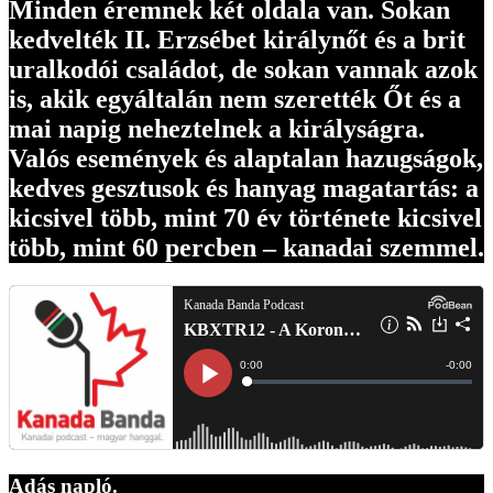
Minden éremnek két oldala van. Sokan
kedvelték II. Erzsébet királynőt és a brit
uralkodói családot, de sokan vannak azok
is, akik egyáltalán nem szerették Őt és a
mai napig neheztelnek a királyságra.
Valós események és alaptalan hazugságok,
kedves gesztusok és hanyag magatartás: a
kicsivel több, mint 70 év története kicsivel
több, mint 60 percben – kanadai szemmel.
Adás napló.