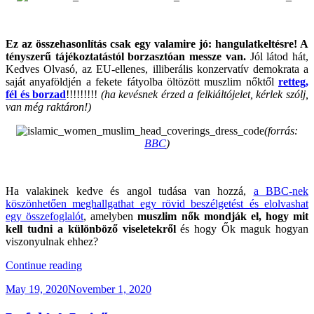
.
Ez az összehasonlítás csak egy valamire jó: hangulatkeltésre! A
tényszerű tájékoztatástól borzasztóan messze van.
Jól látod hát,
Kedves Olvasó, az EU-ellenes, illiberális konzervatív demokrata a
saját anyaföldjén a fekete fátyolba öltözött muszlim nőktől
retteg,
fél és borzad
!!!!!!!!!
(ha kevésnek érzed a felkiáltójelet, kérlek szólj,
van még raktáron!)
(forrás:
BBC
)
.
Ha valakinek kedve és angol tudása van hozzá,
a BBC-nek
köszönhetően meghallgathat egy rövid beszélgetést és elolvashat
egy összefoglalót
, amelyben
muszlim nők mondják el, hogy mit
kell tudni a különböző viseletekről
és hogy Ők maguk hogyan
viszonyulnak ehhez?
“Agyarország
Continue reading
Ormánya”
Posted
May 19, 2020
November 1, 2020
on