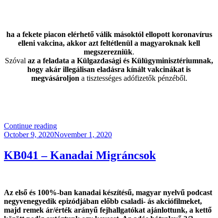
ha a fekete piacon elérhető válik másoktól ellopott koronavírus
elleni vakcina, akkor azt feltétlenül a magyaroknak kell
megszerezniük
.
Szóval
az a feladata a Külgazdasági és Külügyminisztériumnak,
hogy akár illegálisan eladásra kínált vakcinákat is
megvásároljon
a tisztességes adófizetők pénzéből.
“A
Continue reading
Posted
Tolvajok
October 9, 2020
November 1, 2020
on
Fejedelme”
KB041 – Kanadai Migráncsok
Az első és 100%-ban kanadai készítésű, magyar nyelvű podcast
negyvenegyedik epizódjában előbb csaladi- ás akciófilmeket,
majd remek ár/érték arányű fejhallgatókat ajánlottunk, a kettő