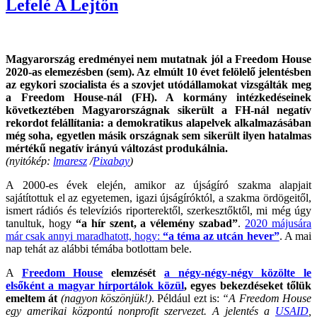
Lefelé A Lejtőn
Magyarország eredményei nem mutatnak jól a Freedom House
2020-as elemezésben (sem). Az elmúlt 10 évet felölelő jelentésben
az egykori szocialista és a szovjet utódállamokat vizsgálták meg
a Freedom House-nál (FH). A kormány intézkedéseinek
következtében Magyarországnak sikerült a FH-nál negatív
rekordot felállítania: a demokratikus alapelvek alkalmazásában
még soha, egyetlen másik országnak sem sikerült ilyen hatalmas
mértékű negatív irányú változást produkálnia.
(nyitókép:
lmaresz
/
Pixabay
)
A 2000-es évek elején, amikor az újságíró szakma alapjait
sajátítottuk el az egyetemen, igazi újságíróktól, a szakma ördögeitől,
ismert rádiós és televíziós riporterektől, szerkesztőktől, mi még úgy
tanultuk, hogy
“a hír szent, a vélemény szabad”
.
2020 májusára
már csak annyi maradhatott, hogy:
“a téma az utcán hever”
. A mai
nap tehát az alábbi témába botlottam bele.
A
Freedom House
elemzését
a négy-négy-négy közölte le
elsőként a magyar hírportálok közül
, egyes bekezdéseket tőlük
emeltem át
(nagyon köszönjük!)
. Például ezt is:
“A Freedom House
egy amerikai központú nonprofit szervezet. A jelentés a
USAID
,