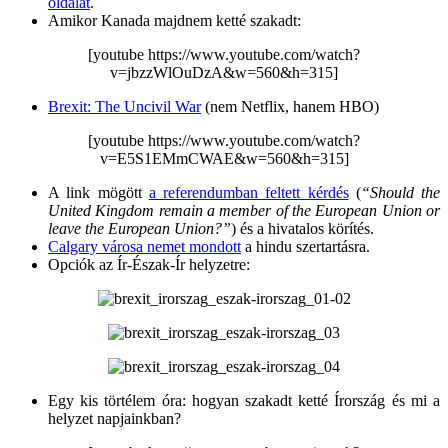
oldalát
.
Amikor Kanada majdnem ketté szakadt:
[youtube https://www.youtube.com/watch?
v=jbzzWlOuDzA&w=560&h=315]
Brexit: The Uncivil War
(nem Netflix, hanem HBO)
[youtube https://www.youtube.com/watch?
v=E5S1EMmCWAE&w=560&h=315]
A link mögött
a referendumban feltett kérdés
(
“Should the
United Kingdom remain a member of the European Union or
leave the European Union?”
) és a hivatalos körítés.
Calgary városa nemet mondott
a hindu szertartásra.
Opciók az Ír-Észak-Ír helyzetre:
Egy kis törtélem óra: hogyan szakadt ketté Írország és mi a
helyzet napjainkban?