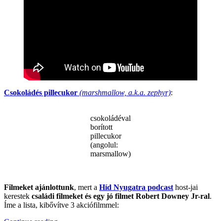
Csokoládés pillecukor
(marshmallow, a.k.a. zephyr)
:
csokoládéval
borított
pillecukor
(angolul:
marsmallow)
.
Filmeket ajánlottunk
, mert a
Híd Nyugatra podcast
host-jai
kerestek
családi filmeket és egy jó filmet Robert Downey Jr-ral
.
Íme a lista, kibővítve 3 akciófilmmel: