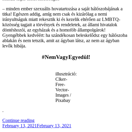
– minden ember szexuális hovatartozása a saját hálószobájának a
titka! Egészen addig, amíg nem csak és kizárólag a nemi
irányultságuk miatt rekesztik ki és kezelik eltérően az LMBTQ-
közösség tagjait a törvények és rendeletek, az állami hivatalok
döntéshozói, az egyházak és a homofób állampolgárok!
Gyengébbek kedvéért: ha szándékosan beleskelődsz egy hálószoba
ablakán és nem tetszik, amit az ágyban látsz, az nem az ágyban
levők hibája.
#NemVagyEgyedül!
illusztráció:
Clker-
Free-
Vector-
Images /
Pixabay
.
“Állami
Continue reading
Posted
Gyűlöletkeltés”
February 13, 2021
February 13, 2021
on