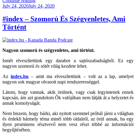
“KB041
Continue reading
Posted
–
July 24, 2020
July 24, 2020
on
Kanadai
Migráncsok”
#index – Szomorú És Szégyenletes, Ami
Történt
Nagyon szomorú és szégyenletes, ami történt.
Ismét elveszítettünk egy darabot a sajtószabadságból. Ez egy
nagyon szomorú és sötét világ kezdete lehet.
Az
index.hu
– amit ma elveszítettünk – volt az a lap, amelyet
nagyon sok magyar olvasott napi rendszerességgel.
Látom, hogy vannak, akik örülnek, vagy csak legyintenek ennek
kapcsán, ám azt gondolom Ők valójában nem látják át a helyzetet és
annak komolyságát.
Nem hiszem, hogy bárki, aki nyitott szemmel próbál járni a világban
és érdekli bármely téma minél több oldalról, az örül annak, ha egy
ilyen prominens résztvevő nem vesz részt többé az információi
begyűjtésében.