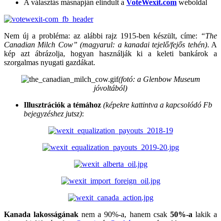
A választás másnapján elindult a
VoteWexit.com
weboldal
Nem új a probléma: az alábbi rajz 1915-ben készült, címe:
“The
Canadian Milch Cow” (magyarul: a kanadai tejelő/fejős tehén)
. A
kép azt ábrázolja, hogyan használják ki a keleti bankárok a
szorgalmas nyugati gazdákat.
(fotó: a
Glenbow Museum
jóvoltából)
Illusztrációk a témához
(képekre kattintva a kapcsolódó Fb
bejegyzéshez jutsz)
:
Kanada lakosságának
nem a 90%-a, hanem csak
50%-a
lakik a