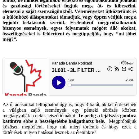
fontos, de minket leginkább érdeklő és elgondolkodtató politikai
és gazdasági történéseket fogjuk meg-, át- és kibeszélni,
elemezni a saját szemszögünkből.
Véleményeket ütköztetünk és
a különböző álláspontokat támadjuk, vagy éppen védjük meg a
legjobb belátásunk szerint.
Esetenként megpróbálkozunk
bizonyos események, egyes folyamatok mögött álló okokat,
összefüggéseket is felderíteni és megtippeljük, hogy “mi jöhet
még?”.
Az új adásunkat felfoghatod úgy is, hogy 3 barát, akiket érdekelnek
a világban zajló események, egy pénteki sörözés közben
megtárgyalják a nekik tetsző témákat.
Te pedig a lejátszás gombra
kattintva ebbe a beszélgetésbe hallgathatsz bele
. Megpróbáljuk
közösen megfejteni, hogy mi, miért történik és hogy ezek a
történések milyen hatással lesznek az életünkre?