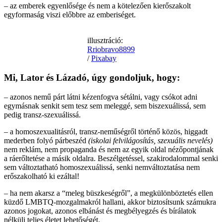
– az emberek egyenlősége és nem a kötelezően kierőszakolt
egyformaság viszi előbbre az emberiséget.
illusztráció:
Rriobravo8899
/
Pixabay
Mi, Lator és Lázadó, úgy gondoljuk, hogy:
– azonos nemű párt látni kézenfogva sétálni, vagy csókot adni
egymásnak senkit sem tesz sem meleggé, sem biszexuálissá, sem
pedig transz-szexuálissá.
– a homoszexualitásról, transz-neműségről történő közös, higgadt
mederben folyó párbeszéd
(iskolai felvilágosítás, szexuális nevelés)
nem reklám, nem propaganda és nem az egyik oldal nézőpontjának
a ráerőltetése a másik oldalra. Beszélgetéssel, szakirodalommal senki
sem változtatható homoszexuálissá, senki nemváltoztatása nem
erőszakolható ki ezáltal!
– ha nem akarsz a “meleg büszkeségről”, a megkülönböztetés ellen
küzdő LMBTQ-mozgalmakról hallani, akkor biztosítsunk számukra
azonos jogokat, azonos elbánást és megbélyegzés és bírálatok
nélküli teljes életet lehetőségét.