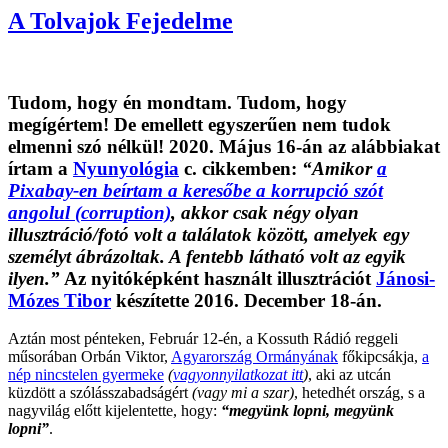
A Tolvajok Fejedelme
Tudom, hogy
én
mondtam. Tudom, hogy
megígértem! De emellett egyszerűen nem tudok
elmenni szó nélkül! 2020. Május 16-án az alábbiakat
írtam a
Nyunyológia
c. cikkemben:
“Amikor
a
Pixabay-en beírtam a keresőbe a
korrupció
szót
angolul (corruption)
, akkor
csak négy olyan
illusztráció/fotó volt a találatok között, amelyek egy
személyt ábrázoltak
. A fentebb látható volt az egyik
ilyen.”
Az nyitóképként használt illusztrációt
Jánosi-
Mózes Tibor
készítette 2016. December 18-án.
Aztán most pénteken, Február 12-én, a Kossuth Rádió reggeli
műsorában Orbán Viktor,
Agyarország Ormányának
főkipcsákja,
a
nép nincstelen gyermeke
(
vagyonnyilatkozat itt
)
, aki az utcán
küzdött a szólásszabadságért
(vagy mi a szar)
, hetedhét ország, s a
nagyvilág előtt kijelentette, hogy:
“megyünk lopni, megyünk
lopni”
.