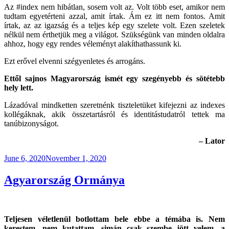
Az #index nem hibátlan, sosem volt az. Volt több eset, amikor nem
tudtam egyetérteni azzal, amit írtak. Ám ez itt nem fontos. Amit
írtak, az az igazság és a teljes kép egy szelete volt. Ezen szeletek
nélkül nem érthetjük meg a világot. Szükségünk van minden oldalra
ahhoz, hogy egy rendes véleményt alakíthathassunk ki.
Ezt erővel elvenni szégyenletes és arrogáns.
Ettől sajnos Magyarország ismét egy szegényebb és sötétebb
hely lett.
Lázadóval mindketten szeretnénk tiszteletüket kifejezni az indexes
kollégáknak, akik összetartásról és identitástudatról tettek ma
tanúbizonyságot.
– Lator
Posted
June 6, 2020
November 1, 2020
on
Agyarország Ormánya
Teljesen véletlenül botlottam bele ebbe a témába is. Nem
kerestem, nem kutattam, simán csak szembe jött velem, a