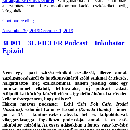
kihallgatásra vitték el őket
. Az ingatlanokban házkutatást tartottak,
a számítás-technikai és mobilkommunikációs eszközeiket pedig
lefoglalták.
“Lefelé
Continue reading
A
Posted
November 30, 2019
December 1, 2019
Lejtőn”
on
3L001 – 3L FILTER Podcast – Inkubátor
Epizód
Nem egy ipari szűréstechnikai eszközről, illetve annak
gazdaságosságáról és hatékonyságáról szóló szakmai értekezést
hallgathattok meg ezalkalommal, hanem j
elenleg csak egy
munkacímmel ellátott, fél-hivatalos, új podcast adást.
Külpolitikai kórkép közérthetően – így definiálnám, ha röviden
kellene összegeznem, hogy mi is ez?
Három magyar podcaster: Lehi
(Szín Folt Cafe, Irodai
Huszárok)
, valamint Lator és Lázadó
(Kanada Banda)
– innen
jön a
3L
– kontinenseken átívelő, bel- és külpolitikával,
világgazdasággal foglalkozó podcast-ja, annak is az első,
inkubátor epizódja.
Az egyes adásokban a fontos, vagy kevésbé