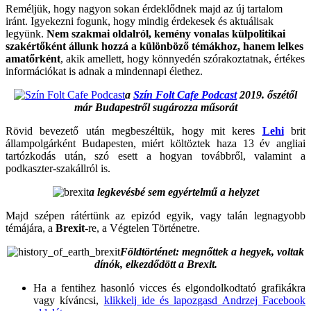
Reméljük, hogy nagyon sokan érdeklődnek majd az új tartalom
iránt. Igyekezni fogunk, hogy mindig érdekesek és aktuálisak
legyünk.
Nem szakmai oldalról, kemény vonalas külpolitikai
szakértőként állunk hozzá a különböző témákhoz, hanem lelkes
amatőrként
, akik amellett, hogy könnyedén szórakoztatnak, értékes
információkat is adnak a mindennapi élethez.
a
Szín Folt Cafe Podcast
2019. őszétől
már Budapestről sugározza műsorát
Rövid bevezető után megbeszéltük, hogy mit keres
Lehi
brit
állampolgárként Budapesten, miért költöztek haza 13 év angliai
tartózkodás után, szó esett a hogyan továbbről, valamint a
podkaszter-szakállról is.
a legkevésbé sem egyértelmű a helyzet
Majd szépen rátértünk az epizód egyik, vagy talán legnagyobb
témájára, a
Brexit
-re, a Végtelen Történetre.
Földtörténet: megnőttek a hegyek, voltak
dínók, elkezdődött a Brexit.
Ha a fentihez hasonló vicces és elgondolkodtató grafikákra
vagy kíváncsi,
klikkelj ide és lapozgasd Andrzej Facebook