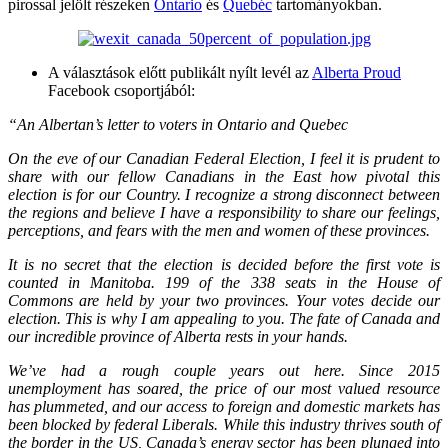
pirossal jelölt részeken
Ontario
és
Quebéc
tartományokban.
A választások előtt publikált nyílt levél az
Alberta Proud
Facebook csoportjából:
“An Albertan’s letter to voters in Ontario and Quebec
On the eve of our Canadian Federal Election, I feel it is prudent to
share with our fellow Canadians in the East how pivotal this
election is for our Country. I recognize a strong disconnect between
the regions and believe I have a responsibility to share our feelings,
perceptions, and fears with the men and women of these provinces.
It is no secret that the election is decided before the first vote is
counted in Manitoba. 199 of the 338 seats in the House of
Commons are held by your two provinces. Your votes decide our
election. This is why I am appealing to you. The fate of Canada and
our incredible province of Alberta rests in your hands.
We’ve had a rough couple years out here. Since 2015
unemployment has soared, the price of our most valued resource
has plummeted, and our access to foreign and domestic markets has
been blocked by federal Liberals. While this industry thrives south of
the border in the US, Canada’s energy sector has been plunged into