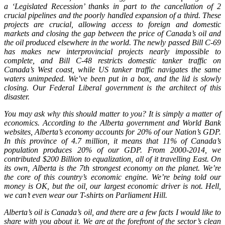
a ‘Legislated Recession’ thanks in part to the cancellation of 2
crucial pipelines and the poorly handled expansion of a third. These
projects are crucial, allowing access to foreign and domestic
markets and closing the gap between the price of Canada’s oil and
the oil produced elsewhere in the world. The newly passed Bill C-69
has makes new interprovincial projects nearly impossible to
complete, and Bill C-48 restricts domestic tanker traffic on
Canada’s West coast, while US tanker traffic navigates the same
waters unimpeded. We’ve been put in a box, and the lid is slowly
closing. Our Federal Liberal government is the architect of this
disaster.
You may ask why this should matter to you? It is simply a matter of
economics. According to the Alberta government and World Bank
websites, Alberta’s economy accounts for 20% of our Nation’s GDP.
In this province of 4.7 million, it means that 11% of Canada’s
population produces 20% of our GDP. From 2000-2014, we
contributed $200 Billion to equalization, all of it travelling East. On
its own, Alberta is the 7th strongest economy on the planet. We’re
the core of this country’s economic engine. We’re being told our
money is OK, but the oil, our largest economic driver is not. Hell,
we can’t even wear our T-shirts on Parliament Hill.
Alberta’s oil is Canada’s oil, and there are a few facts I would like to
share with you about it. We are at the forefront of the sector’s clean