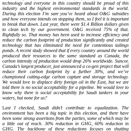
technology and everyone in this country should be proud of this
industry and the highest environmental standards in the world.
During this election I’m sure you’ve heard about O&G subsidies
and how everyone intends on stopping them, so I feel it is important
to break that down. Last year, there were $1.4 Billion dollars given
to clean tech by our government. O&G received 75% of that.
Rightfully so. That money has been used to increase efficiency and
reduce the carbon footprint of production significantly and created
technology that has eliminated the need for contentious tailings
ponds. A recent study showed that if every country around the world
produced their resources to the same standard as Canada, the
carbon intensity of production would drop 26% worldwide. Suncor,
Canada’s largest producer, just announced a co-gen project that will
reduce their carbon footprint by a further 30%, and we’ve
championed cutting-edge carbon capture and storage technology.
We would love to displace dirty foreign oil in the East, but we are
told there is no social acceptability for a pipeline. We would love to
know why there is social acceptability for Saudi tankers in your
waters, but none for us?
L
ast I checked, Saudi didn’t contribute to equalization. The
environment has been a big topic in this election, and there have
been some strong assertions from the parties, some of which may be
a little out of reach. 30% reduction in GHG, 60% reduction in
GHG. The backbone of these reductions focuses on shutting