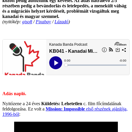
között pedig autóztunk egy keveset. Az adás hátralevő 2/3
részében pedig a bevándorlás és letelepedés, a menekült válság
és a migrációs helyzet kérdéseit, problémáit vizsgáltuk meg
kanadai és magyar szemmel.
(nyitókép:
gisoft
/
Pixabay
/
Lázadó
)
.
.
Adás napló.
Nyitózene a 24 éves
Küldetés: Lehetetlen
c. film főcímdalának
feldolgozása. Ez volt a
Mission: Impossible
első részének ajánlója,
1996-ból
: