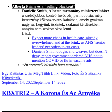
Alberta Prime és a “rolling blackout”
Danielle Smith
,
Alberta tartomány miniszterelnöke:
a szélsőjobbos konteó-hívő, olajipari lobbista, mély-
keresztény kőkonzervatív kabátban, amely gyakran
nagy rá. Legyünk őszinték: szakmai kérdésekben
annyira nem szokott okos lenni.
Lásd:
Expect more chaos in health care, already
overwhelmed and at the brink, as AHS ‘senior
leaders’ get orders to cut costs
,
Danielle Smith dodges and weaves, but doesn’t
deny, report government ordered AHS not to
mention COVID or flu in vaccine ads
,
“én szeretnék büszkén buta maradni”
Egy Kattintás Után Még Több Link, Videó, Fotó És Statisztika
Következik!
Posted
September 14, 2022
September 14, 2022
on
KBXTR12 – A Korona És Az Árnyéka