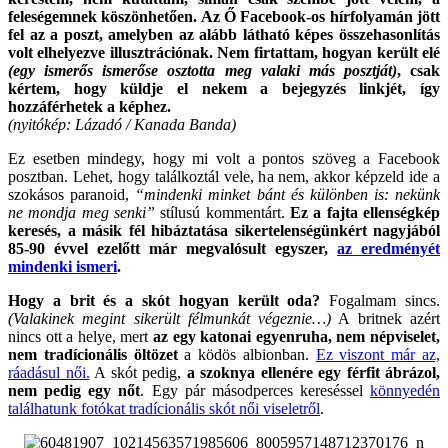
feleségemnek köszönhetően. Az Ő Facebook-os hírfolyamán jött
fel az a poszt, amelyben az alább látható képes összehasonlítás
volt elhelyezve illusztrációnak. Nem firtattam, hogyan került elé
(egy ismerős ismerőse osztotta meg valaki más posztját)
, csak
kértem, hogy küldje el nekem a bejegyzés linkjét, így
hozzáférhetek a képhez.
(nyitókép: Lázadó / Kanada Banda)
Ez esetben mindegy, hogy mi volt a pontos szöveg a Facebook
posztban. Lehet, hogy találkoztál vele, ha nem, akkor képzeld ide a
szokásos paranoid,
“mindenki minket bánt és különben is: nekünk
ne mondja meg senki”
stílusú kommentárt.
Ez a fajta ellenségkép
keresés, a másik fél hibáztatása sikertelenségünkért nagyjából
85-90 évvel ezelőtt már megvalósult egyszer,
az eredményét
mindenki ismeri
.
Hogy a brit és a skót hogyan került oda?
Fogalmam sincs.
(Valakinek megint sikerült félmunkát végeznie…)
A britnek azért
nincs ott a helye, mert
az egy katonai egyenruha, nem népviselet,
nem tradícionális öltözet
a ködös albionban.
Ez viszont már az,
ráadásul női.
A skót pedig,
a szoknya ellenére egy férfit ábrázol,
nem pedig egy nőt
. Egy pár másodperces kereséssel
könnyedén
találhatunk fotókat tradícionális skót női viseletről
.