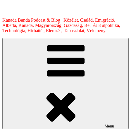
Skip
to
content
Kanada Banda Podcast & Blog | Közélet, Család, Emigráció,
Alberta, Kanada, Magyarország, Gazdaság, Bel- és Külpolitika,
Technológia, Hírháttér, Elemzés, Tapasztalat, Vélemény.
Menu