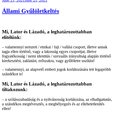
June 21, 2021
June 21, 2021
on
Állami Gyűlöletkeltés
Mi, Lator és Lázadó, a leghatározottabban
elítélünk:
– valamennyi nemzeti / etnikai / faji / vallási csoport, illetve annak
tagja ellen történő, vagy a lakosság egyes csoportjai, illetve
fogyatékosság / nemi identitás / szexuális irányultság alapján történő
kirekesztést, zaklatást, erőszakra, vagy gyűlöletre uszítást!
– valamennyi, az alapvető emberi jogok korlátozására tett legapróbb
szándékot is!
Mi, Lator és Lázadó, a leghatározottabban
tiltakozunk:
– a szólásszabadáság és a nyilvánosság korlátozása, az elhallgattatás,
a szándékos megtévesztés, a megbélyegzés és az ellehetetlenítés
ellen!