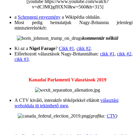
[youtube https://www.youtube.com/watch?
v=dCJMQgfHXNI&w=560&h=315]
a
Schengeni egyezmény
a Wikipédia oldalán.
Most pedig bemutatjuk Nagy-Britannia jelenlegi
miniszterelnökét:
kommentár nélkül
Ki az a
Nigel Farage
?
Cikk #1
,
cikk #2
.
Előrehozott választások Nagy-Britanniában:
cikk #1
,
cikk #2
,
cikk #3
.
Kanadai Parlamenti Választások 2019
A CTV kiváló, interaktív térképekkel ellátott
választási
weboldala itt tekinthető meg
.
(grafika:
CTV
)