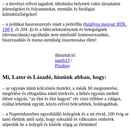
– a törvényi erővel tagadott, tiltolistára helyetett valós társadalmi
jelenségeket és folyamatokat, mentális és biológiai
különbözőségeket!
– a politikai haszonszerzés miatt a pedofília
(
hatályos magyar BTK.
198 §
, és 204. §)
és a bűncselekménynek és betegségnek
(devinaciának) egyáltalán nem minősülő homoszexualitás,
biszexualitás és transz-neműség összemosása ellen!
illusztráció:
janeb13
/
Pixabay
Mi, Lator és Lázadó, hiszünk abban, hogy:
– az egymás iránti kölcsönös tisztelet, a másik fél megismerése,
megértése és elfogadása iránti törekvés, a békés egymás mellett
élésre vágyás, “az élni és élni hagyni” elv viszi előbbre a világot,
ezáltal lehetünk együtt, közös erővel bölcsebbek, boldogabbak.
– a Naprendszerben egyedülálló bolygónk és a mi rövid, 100 évig se
tartó életünk attól szép, hogy sokszínű és változatos emberek
népesítik be a bolygót és kísérik végig az életünket!