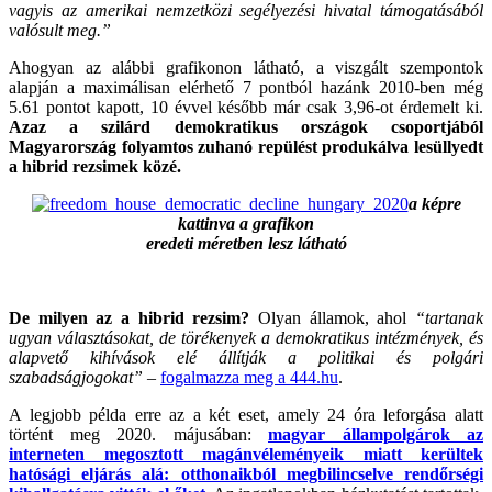
vagyis az amerikai nemzetközi segélyezési hivatal támogatásából
valósult meg.”
Ahogyan az alábbi grafikonon látható, a viszgált szempontok
alapján a maximálisan elérhető 7 pontból hazánk 2010-ben még
5.61 pontot kapott, 10 évvel később már csak 3,96-ot érdemelt ki.
Azaz a szilárd demokratikus országok csoportjából
Magyarország folyamtos zuhanó repülést produkálva lesüllyedt
a hibrid rezsimek közé.
a képre
kattinva a grafikon
eredeti méretben
lesz látható
.
De milyen az a hibrid rezsim?
Olyan államok, ahol
“tartanak
ugyan választásokat, de törékenyek a demokratikus intézmények, és
alapvető kihívások elé állítják a politikai és polgári
szabadságjogokat”
–
fogalmazza meg a 444.hu
.
A legjobb példa erre az a két eset, amely 24 óra leforgása alatt
történt meg 2020. májusában:
magyar állampolgárok az
interneten megosztott magánvéleményeik miatt kerültek
hatósági eljárás alá: otthonaikból megbilincselve rendőrségi