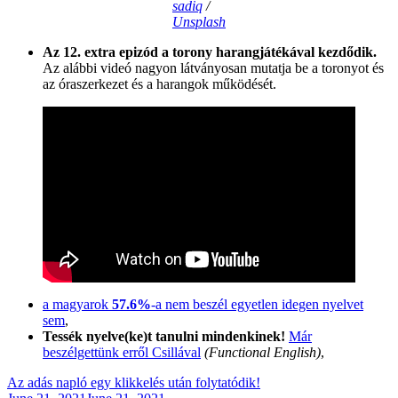
sadiq
/
Unsplash
Az 12. extra epizód a torony harangjátékával kezdődik.
Az alábbi videó nagyon látványosan mutatja be a toronyot és
az óraszerkezet és a harangok működését.
a magyarok
57.6%
-a nem beszél egyetlen idegen nyelvet
sem
,
Tessék nyelve(ke)t tanulni mindenkinek!
Már
beszélgettünk erről Csillával
(Functional English)
,
Az adás napló egy klikkelés után folytatódik!
Posted