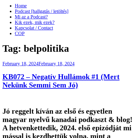
Home
Podcast [hallgatás / letöltés]
Mi az a Podcast?
Kik ezek, mik ezek?
Kapcsolat / Contact
COP
Tag:
belpolitika
Posted
February 18, 2024
February 18, 2024
on
KB072 – Negatív Hullámok #1 (Mert
Nekünk Semmi Sem Jó)
Jó reggelt kíván az első és egyetlen
magyar nyelvű kanadai podkaszt & blog!
A hetvenkettedik, 2024. első epizódját mi
mással is kezdhettük volna, mint a