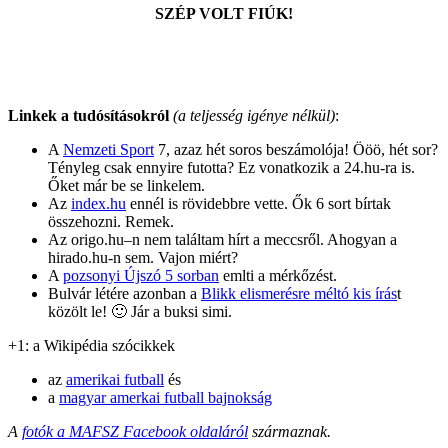
SZÉP VOLT FIÚK!
Linkek a tudósításokról
(a teljesség igénye nélkül)
:
A
Nemzeti Sport
7, azaz hét soros beszámolója! Ööö, hét sor?
Tényleg csak ennyire futotta? Ez vonatkozik a 24.hu-ra is.
Őket már be se linkelem.
Az
index.hu
ennél is rövidebbre vette. Ők 6 sort bírtak
összehozni. Remek.
Az origo.hu–n nem találtam hírt a meccsről. Ahogyan a
hirado.hu-n sem. Vajon miért?
A
pozsonyi Újszó 5 sorban
emlti a mérkőzést.
Bulvár létére azonban a
Blikk elismerésre méltó kis írás
t
közölt le! 🙂 Jár a buksi simi.
+1: a Wikipédia szócikkek
az
amerikai futball
és
a
magyar amerkai futball bajnokság
A
fotók a MAFSZ Facebook oldaláról
származnak.