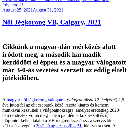
folytatódik!
Posted
August 25, 2021
August 31, 2021
on
Női Jégkorong VB, Calgary, 2021
Cikkünk a magyar-dán mérközés alatt
íródott meg, a második harmadik
kezdődött el éppen és a magyar válogatott
már 3-0-ás vezetést szerzett az eddig eltelt
játékidőben.
A
magyar női jégkorong válogatott
(világranglista 12. helyezet)
2,5
éve jutott fel az elit csapatok közé. Azóta kitartó és kemény
munkával készültek a világbajnokságra, amelyet eredetileg 2020-
ban rendeztek volna meg – de a pandémia közbeszólt és új
időpontot kellett találni a VB megrendezéséhez: a szervezők
választása végül a
2021. Augusztus 20 – 31.
időszakra esett. A