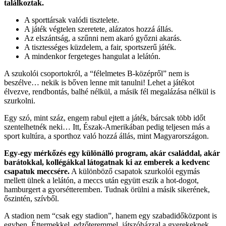
találkoztak.
A sporttársak valódi tisztelete.
A játék végtelen szeretete, alázatos hozzá állás.
Az elszántság, a szűnni nem akaró győzni akarás.
A tisztességes küzdelem, a fair, sportszerű játék.
A mindenkor fergeteges hangulat a lelátón.
A szukolói csoportokról, a “félelmetes B-középről” nem is
beszélve… nekik is bőven lenne mit tanulni! Lehet a játékot
élvezve, rendbontás, balhé nélkül, a másik fél megalázása
nélkül
is
szurkolni.
Egy szó, mint száz, engem rabul ejtett a játék, bárcsak több időt
szentelhetnék neki… Itt, Észak-Amerikában pedig teljesen más a
sport kultúra, a sporthoz való hozzá állás, mint Magyarországon.
Egy-egy mérkőzés egy különálló program, akár családdal, akár
barátokkal, kollégákkal látogatnak ki az emberek a kedvenc
csapatuk meccsére.
A különböző csapatok szurkolói egymás
mellett ülnek a lelátón, a meccs után együtt eszik a hot-dogot,
hamburgert a gyorsétteremben. Tudnak örülni a másik sikerének,
őszintén, szívből.
A stadion nem “csak egy stadion”, hanem egy szabadidőközpont is
egyben. Éttermekkel, edzőteremmel, játszóházzal a gyerekeknek,