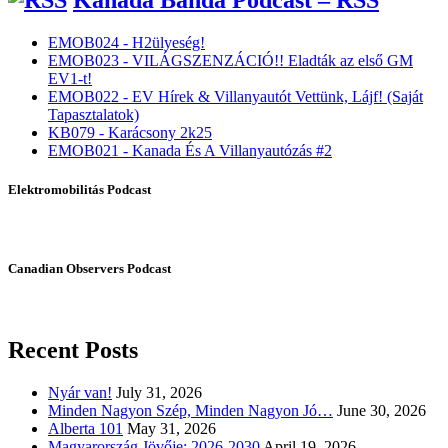
Kanada Banda Podcast – RSS
EMOB024 - H2ülyeség!
EMOB023 - VILÁGSZENZÁCIÓ!! Eladták az első GM
EV1-t!
EMOB022 - EV Hírek & Villanyautót Vettünk, Lájf! (Saját
Tapasztalatok)
KB079 - Karácsony 2k25
EMOB021 - Kanada És A Villanyautózás #2
Elektromobilitás Podcast
Canadian Observers Podcast
Recent Posts
Nyár van!
July 31, 2026
Minden Nagyon Szép, Minden Nagyon Jó…
June 30, 2026
Alberta 101
May 31, 2026
Magyarország Jövője: 2026-2030
April 19, 2026