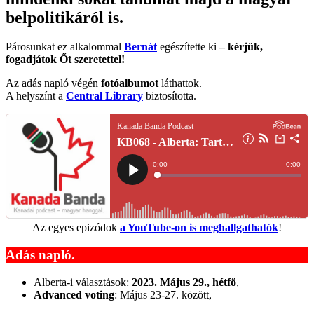
belpolitikáról is.
Párosunkat ez alkalommal
Bernát
egészítette ki
– kérjük,
fogadjátok Őt szeretettel!
Az adás napló végén
fotóalbumot
láthattok.
A helyszínt a
Central Library
biztosította.
Az egyes epizódok
a YouTube-on is meghallgathatók
!
Adás napló.
Alberta-i választások:
2023. Május 29., hétfő
,
Advanced voting
: Május 23-27. között,