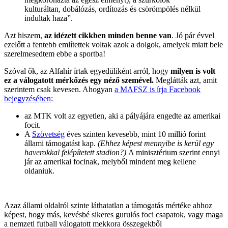
kulturáltan, dobálózás, ordítozás és csörömpölés nélkül
indultak haza”.
Azt hiszem,
az idézett cikkben minden benne van
. Jó pár évvel
ezelőtt a fentebb említettek voltak azok a dolgok, amelyek miatt bele
szerelmesedtem ebbe a sportba!
Szóval ők, az Alfahír írtak egyedüliként arról, hogy
milyen is volt
ez a válogatott mérkőzés egy néző szemével.
Meglátták azt, amit
szerintem csak kevesen. Ahogyan
a MAFSZ is írja Facebook
bejegyzésében
:
az MTK volt az egyetlen, aki a pályájára engedte az amerikai
focit.
A
Szövetség
éves szinten kevesebb, mint 10 millió forint
állami támogatást kap.
(Ehhez képest mennyibe is kerül egy
haverokkal felépítetett stadion?)
A minisztérium szerint ennyi
jár az amerikai focinak, melyből mindent meg kellene
oldaniuk.
Azaz állami oldalról szinte láthatatlan a támogatás mértéke ahhoz
képest, hogy más, kevésbé sikeres gurulós foci csapatok, vagy maga
a nemzeti futball válogatott mekkora összegekből