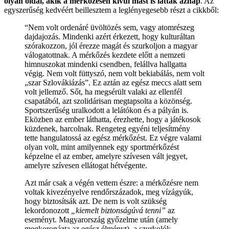
olyan oldal, akik a mérkőzésen kívül mást is láttak aznap
. Az
egyszerűség kedvéért beillesztem a leglényegesebb részt a cikkből:
“Nem volt ordenáré üvöltözés sem, vagy atomrészeg
dajdajozás. Mindenki azért érkezett, hogy kulturáltan
szórakozzon, jól érezze magát és szurkoljon a magyar
válogatottnak. A mérkőzés kezdete előtt a nemzeti
himnuszokat mindenki csendben, felállva hallgatta
végig. Nem volt füttyszó, nem volt bekiabálás, nem volt
„szar Szlovákiázás”. Ez aztán az egész meccs alatt sem
volt jellemző. Sőt, ha megsérült valaki az ellenfél
csapatából, azt szolidárisan megtapsolta a közönség.
Sportszerűség uralkodott a lelátókon és a pályán is.
Eközben az ember láthatta, érezhette, hogy a játékosok
küzdenek, harcolnak. Rengeteg egyéni teljesítmény
tette hangulatossá az egész mérkőzést. Ez végre valami
olyan volt, mint amilyennek egy sportmérkőzést
képzelne el az ember, amelyre szívesen vált jegyet,
amelyre szívesen ellátogat hétvégente.
Azt már csak a végén vettem észre: a mérkőzésre nem
voltak kivezényelve rendőrszázadok, meg vízágyúk,
hogy biztosítsák azt. De nem is volt szükség
lekordonozott
„kiemelt biztonságúvá tenni”
az
eseményt. Magyarország győzelme után (amely
megkoronázta az egész élményt), a szurkolók