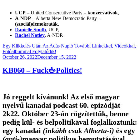
UCP
– United Consercative Party –
konzervatívok
,
A-NDP
– Alberta New Democratic Party –
(szociál)demokraták
,
Danielle Smith
, UCP,
Rachel Notley
, A-NDP.
Egy Klikkelés Után Az Adás Napló További Linkekkel, Videókkal,
Fotóalbummal Folytatódik!
Posted
October 26, 2022
December 15, 2022
on
KB060 – Fuck🖕Politics!
Jó reggelt kívánunk! Az első magyar
nyelvű kanadai podcast 60. epizódját
2k22. Október 23-án rögzítettük, benne
pedig kül- és belpolitikával foglalkoztunk:
egy kanadai
(inkább csak Alberta-i)
és egy
(anti-)
magyar politikus bemutatásával,