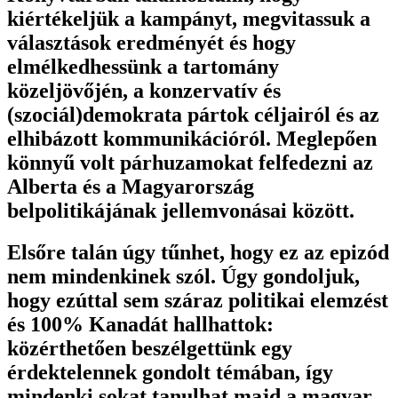
kiértékeljük a kampányt, megvitassuk a
választások eredményét és hogy
elmélkedhessünk a tartomány
közeljövőjén, a konzervatív és
(szociál)demokrata pártok céljairól és az
elhibázott kommunikációról. Meglepően
könnyű volt párhuzamokat felfedezni az
Alberta és a Magyarország
belpolitikájának jellemvonásai között.
Elsőre talán úgy tűnhet, hogy ez az epizód
nem mindenkinek szól. Úgy gondoljuk,
hogy ezúttal sem száraz politikai elemzést
és 100% Kanadát hallhattok:
közérthetően beszélgettünk egy
érdektelennek gondolt témában, így
mindenki sokat tanulhat majd a magyar