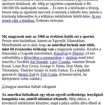
sportszer áruházzal, stb. Még az egyetemi csapatoknak is 80-
100.000 fős stadionjaik vannak… És nem is a nézőszám a lényeg,
hiszen még az egyetemi meccsek is mennek a kábeltv-ben, hanem a
közönség lelkesedése és a teltházas mérkőzések hétről-hétre.
Itt egy
remek cikk a témában.
Érdemes elolvasni.
Mi, magyarok már az 1960-as években űztük ezt a sportot.
Persze nem hazánkban, hanem az Egyesült Államokban.
Mondhatnám azt is akár, hogy
az amerikai focinak már több,
mint fél évszázados öröksége van
a magyarok számára. Kezdve a
felsorolást a Gogolák testvérekkel,
Károllyal
és
Péterrel
.
(A név
valószínűleg a
Bérgyilkos a szomszédom
c.
dulógia
miatt lehet
ismerős.)
Továbbá
Joe Namath
,
Larry Csonka
, valamint Bernie
Kosar, Louis Roy Groza, George S. Halas, Don Shula, Joe
Theismann, Thatcher Szalay és Andy Farkas. És a legifjabb
generáció:
Meskó Zoli
és
Tóth Csaba
.
(Elnézést kérek, ha
kifelejtettem volna valakit.)
Az amerikai futballnak egy olyan egyedi szellemisége, lenyűgöző
hangulata van, amíről oldalakat írhatnék.
Még otthon, a
következő mérkőzésre készülve, majd a pálya szélén állva élhető át