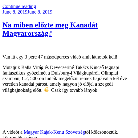
“Női
Continue reading
Posted
Jégkorong
June 8, 2019
June 8, 2019
on
VB,
Calgary,
Na miben előzte meg Kanadát
2021”
Magyarország?
Van itt egy 3 perc 47 másodperces videó amit látnotok kell!
Mutatjuk Balla Virág és Devecseriné Takács Kincső tegnapi
fantasztikus győzelmét a Duisburg-i Világkupáról. Olimpiai
számban, C2, 500-on tudták megelőzni remek hajrával a két éve
veretlen kanadai párost, amely nagyon jó előjel a szegedi
világbajnokság előtt.
Csak így tovább lányok.
A videót a
Magyar Kajak-Kenu Szövetség
től kölcsönöztük,
köszönjük szépen.