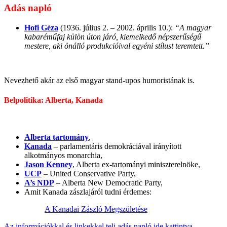
Adás napló
Hofi Géza
(1936. július 2. – 2002. április 10.):
“A magyar
kabaréműfaj külön úton járó, kiemelkedő népszerűségű
mestere, aki önálló produkcióival egyéni stílust teremtett.”
Nevezhető akár az első magyar stand-upos humoristának is.
Belpolitika: Alberta, Kanada
Alberta tartomány
,
Kanada
– parlamentáris demokráciával irányított
alkotmányos monarchia,
Jason Kenney
, Alberta ex-tartományi miniszterelnöke,
UCP
– United Conservative Party,
A’s NDP
– Alberta New Democratic Party,
Amit Kanada zászlajáról tudni érdemes:
A Kanadai Zászló Megszületése
Az információkkal és linkekkel teli adás napló ide kattintva