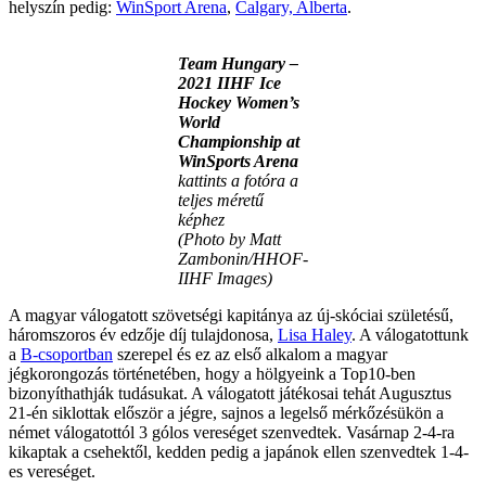
helyszín pedig:
WinSport Arena
,
Calgary, Alberta
.
Team Hungary –
2021 IIHF Ice
Hockey Women’s
World
Championship at
WinSports Arena
kattints a fotóra a
teljes méretű
képhez
(Photo by Matt
Zambonin/HHOF-
IIHF Images)
A magyar válogatott szövetségi kapitánya az új-skóciai születésű,
háromszoros év edzője díj tulajdonosa,
Lisa Haley
. A válogatottunk
a
B-csoportban
szerepel és ez az első alkalom a magyar
jégkorongozás történetében, hogy a hölgyeink a Top10-ben
bizonyíthathják tudásukat. A válogatott játékosai tehát Augusztus
21-én siklottak először a jégre, sajnos a legelső mérkőzésükön a
német válogatottól 3 gólos vereséget szenvedtek. Vasárnap 2-4-ra
kikaptak a csehektől, kedden pedig a japánok ellen szenvedtek 1-4-
es vereséget.