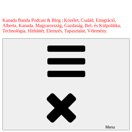
Skip
to
content
Kanada Banda Podcast & Blog | Közélet, Család, Emigráció,
Alberta, Kanada, Magyarország, Gazdaság, Bel- és Külpolitika,
Technológia, Hírháttér, Elemzés, Tapasztalat, Vélemény.
Menu