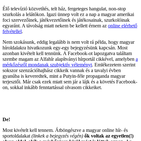
Élő televízió közvetítés, telt ház, fergeteges hangulat, non-stop
szurkolás a lelátókon. Igazi ünnep volt ez a nap a magyar amerikai
foci szervezőinek, játékvezetőinek és játékosainak, szurkolóinak
egyaránt. A távolság miatt nekem be kellett érnem az
online elérhető
felvétellel
.
Nem szokásunk, eddig legalább is nem volt rá példa, hogy magyar
híroldalakra hivatkozunk egy-egy bejegyzésünk kapcsán. Most
azonban kivételt kell tennünk. A Facebook-ot lapozgatva találtam
szembe magam az Alfahír alapítványi hírportál cikkével, amelyben
a
mérkőzésről mondanak szubjektív véleményt
. Emlékezetem szerint
sokszor szenzációhajhász cikkeik vannak és a tavalyi évben
gyanúba is keveredtek, mint a Putyin-féle propaganda magyar
terjesztői. Már csak ezek miatt sem jár a lájk és a követés Facebook-
on, sokkal inkább fenntartással olvasom cikkeiket.
De!
Most kivételt kell tennem. Átböngészve a magyar online hír- és
sportoldalakat
(linkek a bejegyzés végén)
ők voltak az egyetlen(!)