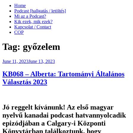
Home
Podcast [hallgatás / letöltés]
Mi az a Podcast?
Kik ezek, mik ezek?
Kapcsolat / Contact
COP
Tag:
győzelem
Posted
June 11, 2023
June 13, 2023
on
KB068 – Alberta: Tartományi Általános
Választás 2023
Jó reggelt kívánunk! Az első magyar
nyelvű kanadai podcast hatvannyolcadik
epizódjában a Calgary-i Központi
Könyvtárban találkoztunk, hogy