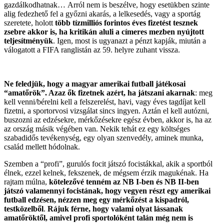
gazdálkodhatnak…
Arról nem is
beszélve, hogy esetükben szinte
alig fedezhető fel a győzni akarás, a lelkesedés, vagy a sportág
szeretete, holott
több tízmilliós forintos éves fizetést tesznek
zsebre akkor is, ha kritikán aluli a címeres mezben nyújtott
teljesítményük
. Igen, most is ugyanazt a pénzt kapják, miután a
válogatott a FIFA ranglistán az 59. helyre zuhant vissza.
Ne feledjük, hogy a magyar amerikai futball játékosai
“amatőrök”. Azaz ők fizetnek azért, ha játszani akarnak
: meg
kell venni/bérelni kell a felszerelést, havi, vagy éves tagdíjat kell
fizetni, a sportorvosi vizsgálat sincs ingyen. Aztán el kell autózni,
buszozni az edzésekre, mérkőzésekre egész évben, akkor is, ha az
az ország másik végében van. Nekik tehát ez egy költséges
szabadidős tevékenység, egy olyan szenvedély, aminek munka,
család mellett hódolnak.
Szemben a “profi”, gurulós focit játszó focistákkal, akik a sportból
élnek, ezzel kelnek, fekszenek, de mégsem érzik magukénak. Ha
rajtam múlna,
kötelezővé tenném az NB I-ben és NB II-ben
játszó valamennyi focistának, hogy vegyen részt egy amerikai
futball edzésen, nézzen meg egy mérkőzést a kispadról,
testközelből
.
Rájuk férne, hogy valami olyat lássanak
amatőröktől, amivel profi sportolóként talán még nem is