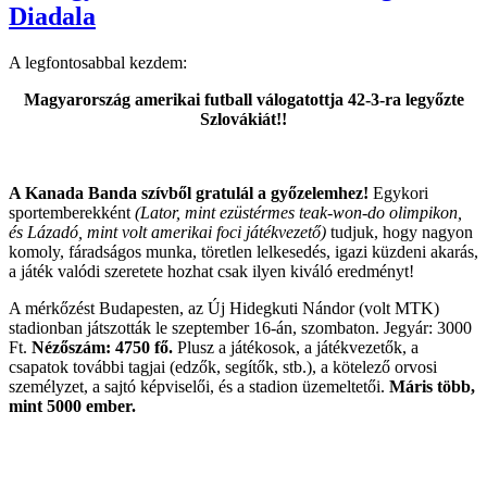
Toronto-
Diadala
ban!”
A legfontosabbal kezdem:
Magyarország amerikai futball válogatottja 42-3-ra legyőzte
Szlovákiát!!
A Kanada Banda szívből gratulál a győzelemhez!
Egykori
sportemberekként
(Lator, mint
ezüstérmes teak-won-do olimpikon,
és
Lázadó, mint volt amerikai foci játékvezető)
tudjuk, hogy nagyon
komoly, fáradságos munka, töretlen lelkesedés, igazi küzdeni akarás,
a játék valódi szeretete hozhat csak ilyen kiváló eredményt!
A mérkőzést Budapesten, az Új Hidegkuti Nándor (volt MTK)
stadionban játszották le szeptember 16-án, szombaton. Jegyár: 3000
Ft.
Nézőszám: 4750 fő.
Plusz a játékosok, a játékvezetők, a
csapatok további tagjai (edzők, segítők, stb.), a kötelező orvosi
személyzet, a sajtó képviselői, és a stadion üzemeltetői.
Máris több,
mint 5000 ember.