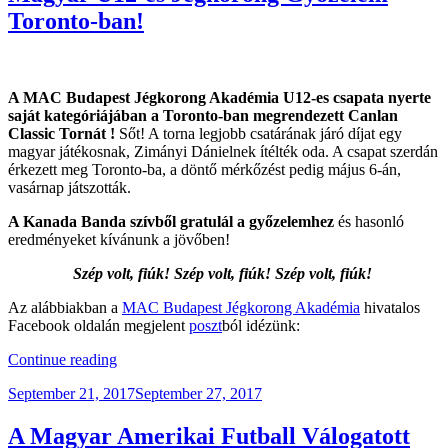
Toronto-ban!
A MAC Budapest Jégkorong Akadémia U12-es csapata nyerte
saját kategóriájában a Toronto-ban megrendezett Canlan
Classic Tornát !
Sőt! A torna legjobb csatárának járó díjat egy
magyar játékosnak, Zimányi Dánielnek ítélték oda. A csapat szerdán
érkezett meg Toronto-ba, a döntő mérkőzést pedig május 6-án,
vasárnap játszották.
A Kanada Banda szívből gratulál a győzelemhez
és hasonló
eredményeket kívánunk a jövőben!
Szép volt, fiúk! Szép volt, fiúk! Szép volt, fiúk!
Az alábbiakban a
MAC Budapest Jégkorong Akadémia
hivatalos
Facebook oldalán megjelent
poszt
ból idézünk:
“Magyar
Continue reading
U12-
Posted
September 21, 2017
September 27, 2017
es
on
Jégkorong
Győzelem
A Magyar Amerikai Futball Válogatott