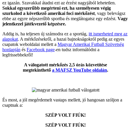
ez igazán. Szavakkal átadni ezt az érzést nagyjából lehetetlen.
Sokkal egyszerűbb megérteni ezt, ha személyesen végig
szurkolod a következő amerikai foci mérkőzést
, vagy belevágsz
ebbe az egyre népszerűbb sportba és meglátogatsz egy edzést.
Vagy
jelentkezel játékvezető képzésre.
Addig is, ha teljesen új számodra ez a sportág,
itt ismerheted meg az
alapokat
. A mérkőzésekről, a hazai bajnokságokról pedig az egyes
csapatok weboldalai mellett a
Magyar Amerikai Futball Szövetség
honlapján
és
Facebook page
-en tudsz informálódni a
legfrissebbekről!
A válogatott mérkőzés 2,5 órás közvetítése
megtekinthető
a MAFSZ YouTube oldalán
.
És most, a jól megérdemelt vastaps mellett, jó hangosan szóljon a
csaptnak a:
SZÉP VOLT FIÚK!
SZÉP VOLT FIÚK!