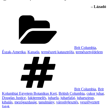
– Lázadó
Categories
Brit Columbia
,
Észak-Amerika
,
Kanada
,
természeti katasztrófa
,
természetvédelem
Tags
Brit Columbia
,
Brit
Kolumbiai Egyetem Botanikus Kert
,
British Columbia
,
cukor juhar
,
Douglas Justice
,
fakitermelés
,
juharfa
,
juharfafaj
,
juharszirup
,
kihalás
,
mezógazdaság
,
tanulmány
,
városfejlesztés
,
veszélyeztett
fajok