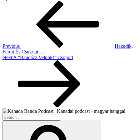
Post
Previous
Post
navigation
Previous
Hazudik,
Ferdít És Csúsztat …
Next
Next
A “Bandázz Velünk!” Csoport
Post
Search
for:
Search