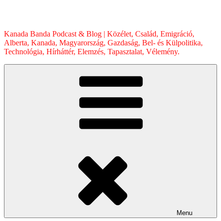
Skip
to
content
Kanada Banda Podcast & Blog | Közélet, Család, Emigráció,
Alberta, Kanada, Magyarország, Gazdaság, Bel- és Külpolitika,
Technológia, Hírháttér, Elemzés, Tapasztalat, Vélemény.
Menu