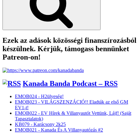
Ezek az adások közösségi finanszírozásból
készülnek. Kérjük, támogass bennünket
Patreon-on!
Kanada Banda Podcast – RSS
EMOB024 - H2ülyeség!
EMOB023 - VILÁGSZENZÁCIÓ!! Eladták az első GM
EV1-t!
EMOB022 - EV Hírek & Villanyautót Vettünk, Lájf! (Saját
Tapasztalatok)
KB079 - Karácsony 2k25
EMOB021 - Kanada És A Villanyautózás #2