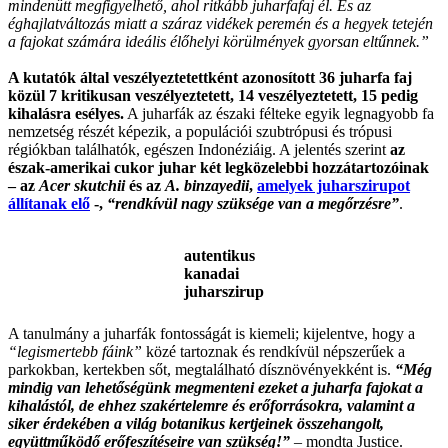
mindenütt megfigyelhető, ahol ritkább juharfafaj él. És az
éghajlatváltozás miatt a száraz vidékek peremén és a hegyek tetején
a fajokat számára ideális élőhelyi körülmények gyorsan eltűnnek.”
A kutatók által veszélyeztetettként azonosított 36 juharfa faj
közül 7 kritikusan veszélyeztetett, 14 veszélyeztetett, 15 pedig
kihalásra esélyes.
A juharfák az északi félteke egyik legnagyobb fa
nemzetség részét képezik, a populációi szubtrópusi és trópusi
régiókban találhatók, egészen Indonéziáig. A jelentés szerint
az
észak-amerikai cukor juhar két legközelebbi hozzátartozóinak
– az
Acer skutchii
és az
A. binzayedii
,
amelyek juharszirupot
állítanak elő
-,
“rendkívül nagy szüksége van a megőrzésre”
.
autentikus
kanadai
juharszirup
A tanulmány a juharfák fontosságát is kiemeli; kijelentve, hogy a
“legismertebb fáink”
közé tartoznak és rendkívül népszerűek a
parkokban, kertekben sőt, megtalálható dísznövényekként is.
“Még
mindig van lehetőségünk megmenteni ezeket a juharfa fajokat a
kihalástól, de ehhez szakértelemre és erőforrásokra, valamint a
siker érdekében a világ botanikus kertjeinek összehangolt,
együttműködő erőfeszítéseire van szükség!”
– mondta Justice.