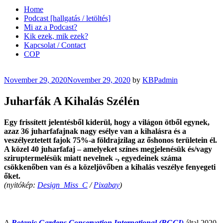
Home
Podcast [hallgatás / letöltés]
Mi az a Podcast?
Kik ezek, mik ezek?
Kapcsolat / Contact
COP
Posted
November 29, 2020
November 29, 2020
by
KBPadmin
on
Juharfák A Kihalás Szélén
Egy frissített jelentésből kiderül, hogy a világon ötből egynek,
azaz 36 juharfafajnak nagy esélye van a kihalásra és a
veszélyeztetett fajok 75%-a földrajzilag az őshonos területein él.
A közel 40 juharfafaj – amelyeket színes megjelenésük és/vagy
sziruptermelésük miatt nevelnek -, egyedeinek száma
csökkenőben van és a közeljövőben a kihalás veszélye fenyegeti
őket.
(nyitókép:
Design_Miss_C
/
Pixabay
)
A
Botanic Gardens Conservation International (BGCI)
által 2020.