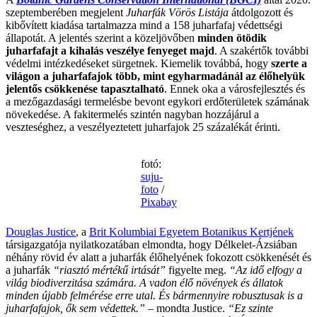
szeptemberében megjelent
Juharfák Vörös Listája
átdolgozott és
kibővített kiadása tartalmazza mind a 158 juharfafaj védettségi
állapotát. A jelentés szerint a közeljövőben
minden ötödik
juharfafajt a kihalás veszélye fenyeget majd
. A szakértők további
védelmi intézkedéseket sürgetnek. Kiemelik továbbá, hogy
szerte a
világon a juharfafajok több, mint egyharmadánál az élőhelyük
jelentős csökkenése tapasztalható
. Ennek oka a városfejlesztés és
a mezőgazdasági termelésbe bevont egykori erdőterületek számának
növekedése. A fakitermelés szintén nagyban hozzájárul a
veszteséghez, a veszélyeztetett juharfajok 25 százalékát érinti.
fotó:
suju-
foto
/
Pixabay
Douglas Justice
, a
Brit Kolumbiai Egyetem Botanikus Kertjének
társigazgatója nyilatkozatában elmondta, hogy Délkelet-Ázsiában
néhány rövid év alatt a juharfák élőhelyének fokozott csökkenését és
a juharfák
“riasztó mértékű irtását”
figyelte meg.
“Az idő elfogy a
világ biodiverzitása számára. A vadon élő növények és állatok
minden újabb felmérése erre utal. És bármennyire robusztusak is a
juharfafajok, ők sem védettek.”
– mondta Justice.
“Ez szinte