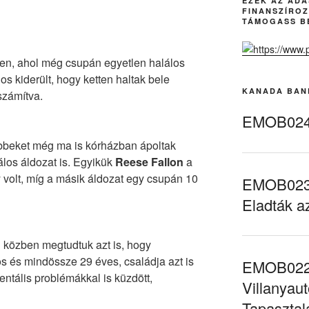
EZEK AZ AD
FINANSZÍROZ
TÁMOGASS B
tben, ahol még csupán egyetlen halálos
os kiderült, hogy ketten haltak bele
KANADA BAN
számítva.
EMOB024 
többeket még ma is kórházban ápoltak
lálos áldozat is. Egyikük
Reese Fallon
a
y volt, míg a másik áldozat egy csupán 10
EMOB023 
Eladták a
l közben megtudtuk azt is, hogy
os és mindössze 29 éves, családja azt is
EMOB022 
ntális problémákkal is küzdött,
Villanyaut
Tapasztal