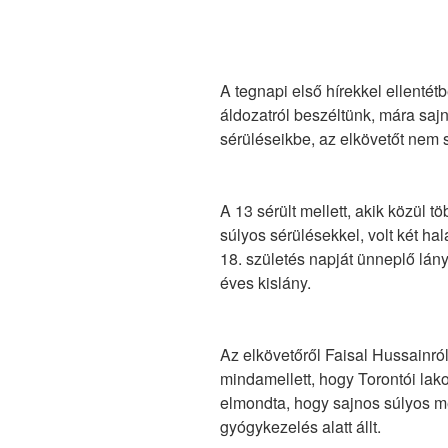
A tegnapi első hírekkel ellenté
áldozatról beszéltünk, mára sajn
sérüléseikbe, az elkövetőt nem 
A 13 sérült mellett, akik közül 
súlyos sérülésekkel, volt két ha
18. születés napját ünneplő lán
éves kislány.
Az elkövetőről Faisal Hussainró
mindamellett, hogy Torontói lak
elmondta, hogy sajnos súlyos me
gyógykezelés alatt állt.