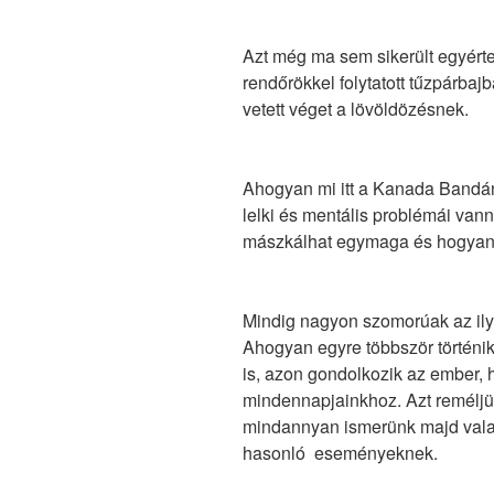
Azt még ma sem sikerült egyérte
rendőrökkel folytatott tűzpárbaj
vetett véget a lövöldözésnek.
Ahogyan mi itt a Kanada Bandán
lelki és mentális problémái vann
mászkálhat egymaga és hogyan 
Mindig nagyon szomorúak az il
Ahogyan egyre többször történi
is, azon gondolkozik az ember, 
mindennapjainkhoz. Azt reméljü
mindannyan ismerünk majd valaki
hasonló eseményeknek.