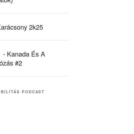
Karácsony 2k25
- Kanada És A
tózás #2
BILITÁS PODCAST