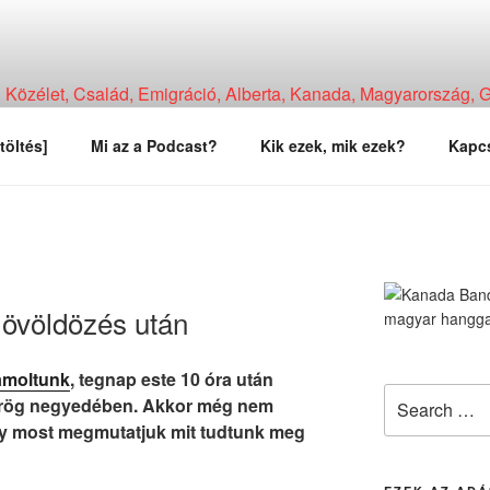
Közélet, Család, Emigráció, Alberta, Kanada, Magyarország, Ga
, Tapasztalat, Vélemény.
töltés]
Mi az a Podcast?
Kik ezek, mik ezek?
Kapcs
 lövöldözés után
ámoltunk
, tegnap este 10 óra után
Search
görög negyedében. Akkor még nem
for:
így most megmutatjuk mit tudtunk meg