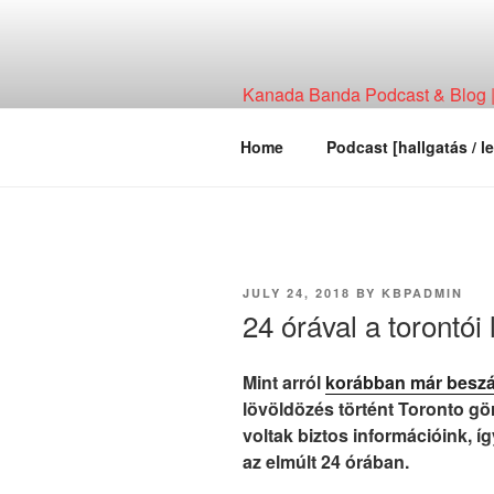
Skip
to
content
Kanada Banda Podcast & Blog | 
Technológia, Hírháttér, Elemzés
Home
Podcast [hallgatás / le
POSTED
JULY 24, 2018
BY
KBPADMIN
ON
24 órával a torontói
Mint arról
korábban már besz
lövöldözés történt Toronto 
voltak biztos információink, 
az elmúlt 24 órában.