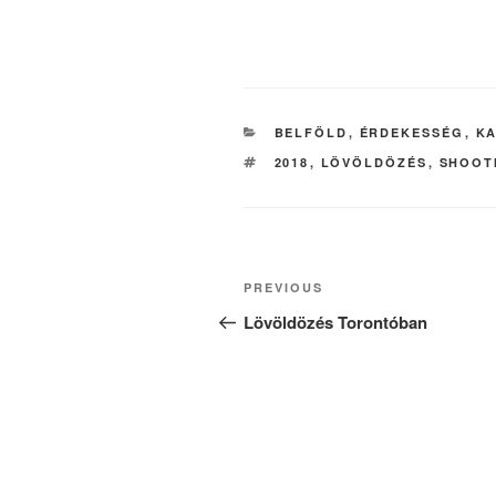
CATEGORIES
BELFÖLD
,
ÉRDEKESSÉG
,
K
TAGS
2018
,
LÖVÖLDÖZÉS
,
SHOOT
Post
Previous
PREVIOUS
navigation
Post
Lövöldözés Torontóban