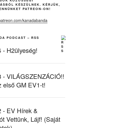
ÁSOK KÖZÖSSÉGI
ÁSBÓL KÉSZÜLNEK. KÉRJÜK,
ENNÜNKET PATREON-ON!
DA PODCAST – RSS
- H2ülyeség!
- VILÁGSZENZÁCIÓ!!
z első GM EV1-t!
- EV Hírek &
ót Vettünk, Lájf! (Saját
atok)