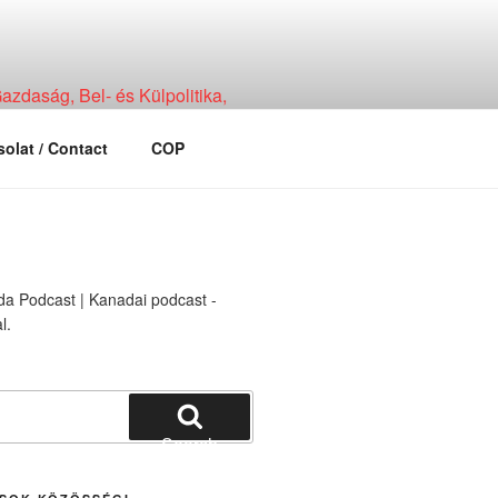
zdaság, Bel- és Külpolitika,
olat / Contact
COP
Search