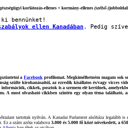
egészségügyi korlátozás-ellenes + kormány-ellenes
(szélső-)
jobboldal
szabályok ellen Kanadában
. Pedig szíve
gszüntetni a
Facebook
profilomat. Megkímélhetném magam sok sem
nság szülte kirohanásaitól, az ezredik kisállatos és/vagy vicces 
 információk, cikkek, posztok is a szemem elé kerülnek, amelyek
m. A most olvasható cikkben szintén egy olyan téma található, am
alant tartottak nyilván. A Kanadai Parlament alsóháza legalább is en
or. Ez a szám azóta valahova
3.000 és 5.000 fő közé növekedett, a 65
és
Alberta
-ban éltek az utcákon.