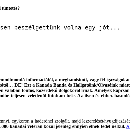
i tüntetés?
sen beszélgettünk volna egy jót...
mitmondó információtól, a meghamisított, vagy fél igazságokat
videótól… DE! Ezt a Kanada Banda és Hallgatóink/Olvasóink miatt
ben valóban fontos, közérdekű dolgokoról írnak. Amelyek kapcsán
ibe teljesen véletlenül futottam bele. Az ilyen és ehhez hasonló
nyi, egykoron a haderőnél szolgált, majd leszerelését/nyugdíjazását
0.000 kanadai veterán közül jelenleg ennyien élnek fedél nélkül
.
A