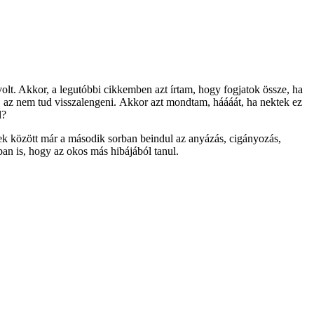
olt. Akkor, a legutóbbi cikkemben azt írtam, hogy fogjatok össze, ha
k, az nem tud visszalengeni. Akkor azt mondtam, háááát, ha nektek ez
l?
tek között már a második sorban beindul az anyázás, cigányozás,
an is, hogy az okos más hibájából tanul.