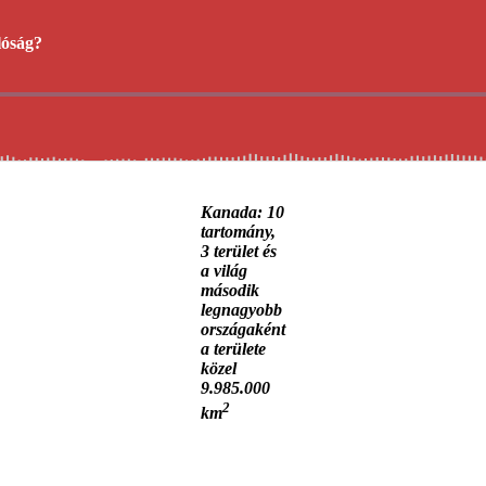
Kanada: 10
tartomány,
3 terület és
a világ
második
legnagyobb
országaként
a területe
közel
9.985.000
2
km