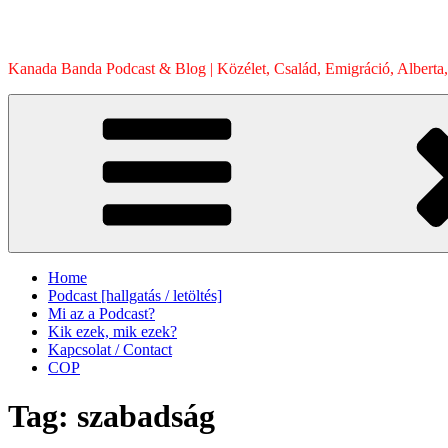
Skip
to
content
Kanada Banda Podcast & Blog | Közélet, Család, Emigráció, Alberta,
Home
Podcast [hallgatás / letöltés]
Mi az a Podcast?
Kik ezek, mik ezek?
Kapcsolat / Contact
COP
Tag:
szabadság