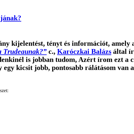
ójának?
ány kijelentést, tényt és információt, amel
za Trudeaunak?”
c.,
Karóczkai Balázs
által í
nkinél is jobban tudom, Azért írom ezt a c
egy kicsit jobb, pontosabb rálátásom van a
szet: