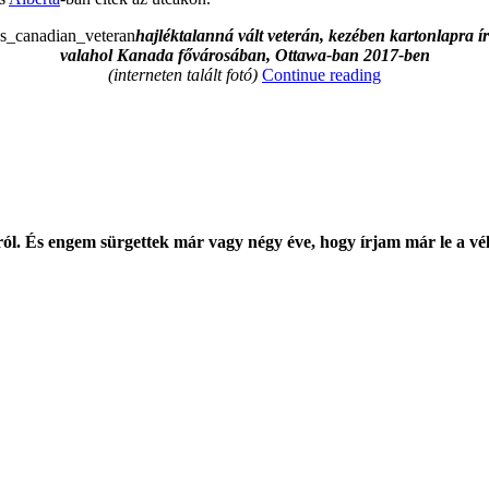
hajléktalanná vált veterán, kezében kartonlapra írt
valahol Kanada fővárosában, Ottawa-ban 2017-ben
“Otthonokat
(interneten talált fotó)
Continue reading
A
Hősöknek”
król. És engem sürgettek már vagy négy éve, hogy írjam már le a v