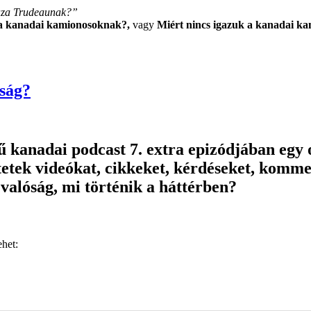
gaza Trudeaunak?”
 a kanadai kamionosoknak?,
vagy
Miért nincs igazuk a kanadai k
ság?
ű kanadai podcast 7. extra epizódjában egy 
dtetek videókat, cikkeket, kérdéseket, kom
 valóság, mi történik a háttérben?
het: