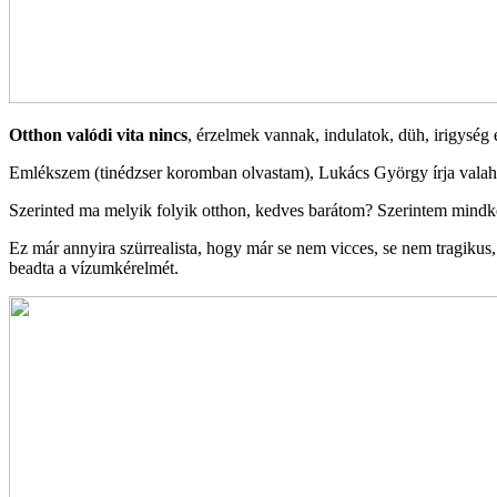
Otthon valódi vita nincs
, érzelmek vannak, indulatok, düh, irigység 
Emlékszem (tinédzser koromban olvastam), Lukács György írja valahol
Szerinted ma melyik folyik otthon, kedves barátom? Szerintem mindke
Ez már annyira szürrealista, hogy már se nem vicces, se nem tragikus,
beadta a vízumkérelmét.