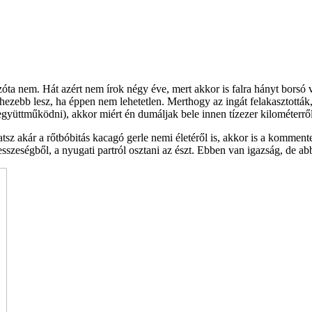
ta nem. Hát azért nem írok négy éve, mert akkor is falra hányt borsó v
ehezebb lesz, ha éppen nem lehetetlen. Merthogy az ingát felakasztottá
gyüttműködni), akkor miért én dumáljak bele innen tízezer kilométerrő
atsz akár a rőtbóbitás kacagó gerle nemi életéről is, akkor is a kommen
zeségből, a nyugati partról osztani az észt. Ebben van igazság, de abb