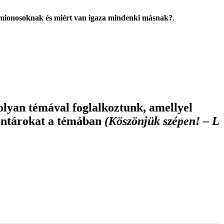
amionosoknak és miért van igaza mindenki másnak?
.
olyan témával foglalkoztunk, amellyel
mentárokat a témában
(Köszönjük szépen! – L