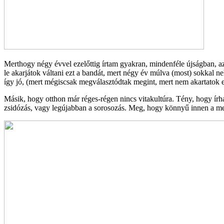
Merthogy négy évvel ezelőttig írtam gyakran, mindenféle újságban, azó
le akarjátok váltani ezt a bandát, mert négy év múlva (most) sokkal n
így jó, (mert mégiscsak megválasztódtak megint, mert nem akartatok e
Másik, hogy otthon már réges-régen nincs vitakultúra. Tény, hogy írh
zsidózás, vagy legújabban a sorosozás. Meg, hogy könnyű innen a mess