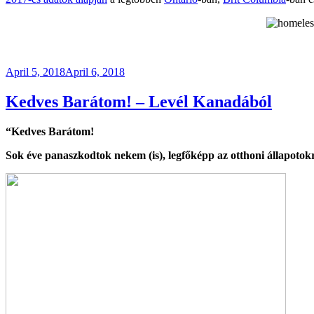
Posted
April 5, 2018
April 6, 2018
on
Kedves Barátom! – Levél Kanadából
“Kedves Barátom!
Sok éve panaszkodtok nekem (is), legfőképp az otthoni állapoto