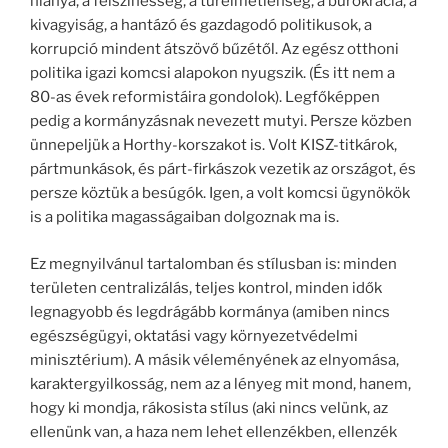
hiánya, a felszínesség, a türelmetlenség, a bürokrácia, a
kivagyiság, a hantázó és gazdagodó politikusok, a
korrupció mindent átszövő bűzétől. Az egész otthoni
politika igazi komcsi alapokon nyugszik. (És itt nem a
80-as évek reformistáira gondolok). Legfőképpen
pedig a kormányzásnak nevezett mutyi. Persze közben
ünnepeljük a Horthy-korszakot is. Volt KISZ-titkárok,
pártmunkások, és párt-firkászok vezetik az országot, és
persze köztük a besúgók. Igen, a volt komcsi ügynökök
is a politika magasságaiban dolgoznak ma is.
Ez megnyilvánul tartalomban és stílusban is: minden
területen centralizálás, teljes kontrol, minden idők
legnagyobb és legdrágább kormánya (amiben nincs
egészségügyi, oktatási vagy környezetvédelmi
minisztérium). A másik véleményének az elnyomása,
karaktergyilkosság, nem az a lényeg mit mond, hanem,
hogy ki mondja, rákosista stílus (aki nincs velünk, az
ellenünk van, a haza nem lehet ellenzékben, ellenzék