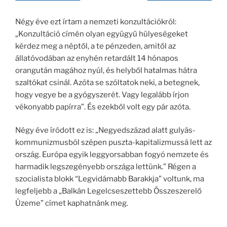
Négy éve ezt írtam a nemzeti konzultációkról:
„Konzultáció címén olyan együgyű hülyeségeket
kérdez meg a néptől, a te pénzeden, amitől az
állatóvodában az enyhén retardált 14 hónapos
orangután magához nyúl, és helyből hatalmas hátra
szaltókat csinál. Azóta se szóltatok neki, a betegnek,
hogy vegye be a gyógyszerét. Vagy legalább írjon
vékonyabb papírra”. És ezekből volt egy pár azóta.
Négy éve íródott ez is: „Negyedszázad alatt gulyás-
kommunizmusból szépen puszta-kapitalizmussá lett az
ország. Európa egyik leggyorsabban fogyó nemzete és
harmadik legszegényebb országa lettünk.” Régen a
szocialista blokk “Legvidámabb Barakkja” voltunk, ma
legfeljebb a „Balkán Legelcseszettebb Összeszerelő
Üzeme” címet kaphatnánk meg.