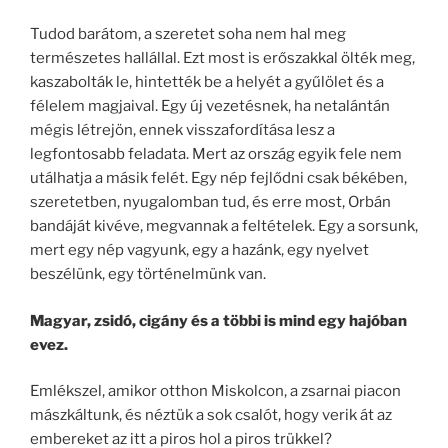
Tudod barátom, a szeretet soha nem hal meg
természetes hallállal. Ezt most is erőszakkal ölték meg,
kaszabolták le, hintették be a helyét a gyűlölet és a
félelem magjaival. Egy új vezetésnek, ha netalántán
mégis létrejön, ennek visszafordítása lesz a
legfontosabb feladata. Mert az ország egyik fele nem
utálhatja a másik felét. Egy nép fejlődni csak békében,
szeretetben, nyugalomban tud, és erre most, Orbán
bandáját kivéve, megvannak a feltételek. Egy a sorsunk,
mert egy nép vagyunk, egy a hazánk, egy nyelvet
beszélünk, egy történelmünk van.
Magyar, zsidó, cigány és a többi is mind egy hajóban
evez.
Emlékszel, amikor otthon Miskolcon, a zsarnai piacon
mászkáltunk, és néztük a sok csalót, hogy verik át az
embereket az itt a piros hol a piros trükkel?