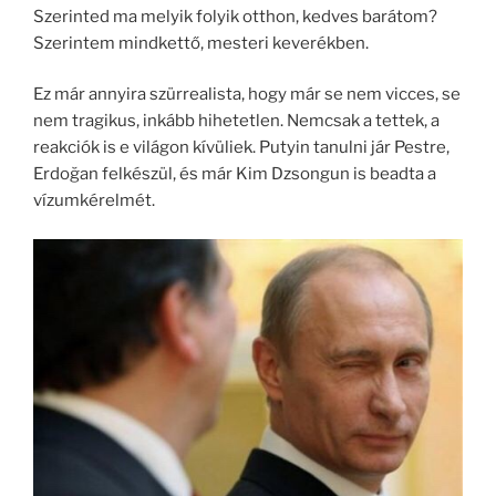
Szerinted ma melyik folyik otthon, kedves barátom?
Szerintem mindkettő, mesteri keverékben.
Ez már annyira szürrealista, hogy már se nem vicces, se
nem tragikus, inkább hihetetlen. Nemcsak a tettek, a
reakciók is e világon kívüliek. Putyin tanulni jár Pestre,
Erdoğan felkészül, és már Kim Dzsongun is beadta a
vízumkérelmét.