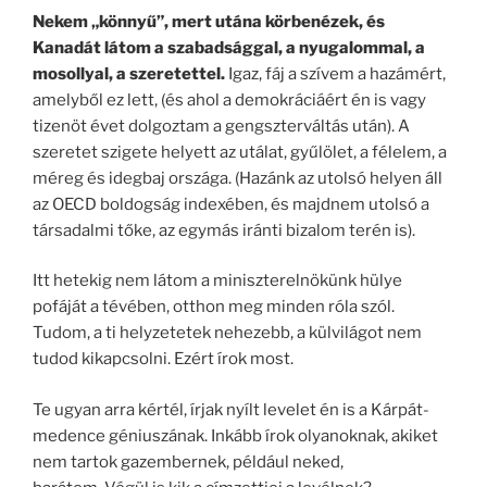
Nekem „könnyű”, mert utána körbenézek, és
Kanadát látom a szabadsággal, a nyugalommal, a
mosollyal, a szeretettel.
Igaz, fáj a szívem a hazámért,
amelyből ez lett, (és ahol a demokráciáért én is vagy
tizenöt évet dolgoztam a gengszterváltás után). A
szeretet szigete helyett az utálat, gyűlölet, a félelem, a
méreg és idegbaj országa. (Hazánk az utolsó helyen áll
az OECD boldogság indexében, és majdnem utolsó a
társadalmi tőke, az egymás iránti bizalom terén is).
Itt hetekig nem látom a miniszterelnökünk hülye
pofáját a tévében, otthon meg minden róla szól.
Tudom, a ti helyzetetek nehezebb, a külvilágot nem
tudod kikapcsolni. Ezért írok most.
Te ugyan arra kértél, írjak nyílt levelet én is a Kárpát-
medence géniuszának. Inkább írok olyanoknak, akiket
nem tartok gazembernek, például neked,