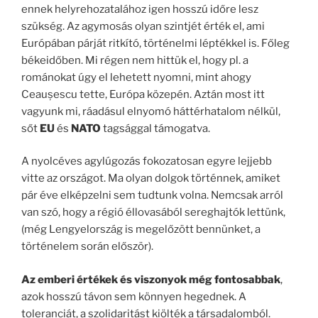
ennek helyrehozatalához igen hosszú időre lesz
szükség. Az agymosás olyan szintjét érték el, ami
Európában párját ritkító, történelmi léptékkel is. Főleg
békeidőben. Mi régen nem hittük el, hogy pl. a
románokat úgy el lehetett nyomni, mint ahogy
Ceaușescu tette, Európa közepén. Aztán most itt
vagyunk mi, ráadásul elnyomó háttérhatalom nélkül,
sőt
EU
és
NATO
tagsággal támogatva.
A nyolcéves agylúgozás fokozatosan egyre lejjebb
vitte az országot. Ma olyan dolgok történnek, amiket
pár éve elképzelni sem tudtunk volna. Nemcsak arról
van szó, hogy a régió éllovasából sereghajtók lettünk,
(még Lengyelország is megelőzött bennünket, a
történelem során először).
Az emberi értékek és viszonyok még fontosabbak
,
azok hosszú távon sem könnyen hegednek. A
toleranciát, a szolidaritást kiölték a társadalomból.