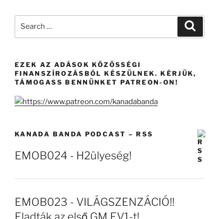
Search
Search
for:
EZEK AZ ADÁSOK KÖZÖSSÉGI
FINANSZÍROZÁSBÓL KÉSZÜLNEK. KÉRJÜK,
TÁMOGASS BENNÜNKET PATREON-ON!
KANADA BANDA PODCAST – RSS
EMOB024 - H2ülyeség!
EMOB023 - VILÁGSZENZÁCIÓ!!
Eladták az első GM EV1-t!