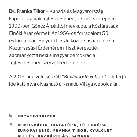
Dr. Franka Tibor
– Kanada és Magyarország
kapcsolatainak fejlesztésében játszott szerepéért
1999-ben Göncz Árpádtól megkapta a Köztársasági
Elnöki Aranyérmet. Az 1956-os forradalom 50.
évfordulóján, Sólyom László köztársasági elnök a
Köztársasági Érdemérem Tisztikeresztjét
adományozta neki a magyar demokrácia
fejlesztésében szerzett érdemeiért.
A 2015-ben vele készült “
Bevándorló voltam”
c. interjú
ide kattintva olvasható
a Kanada Világa weboldalán.
CATEGORIES
UNCATEGORIZED
TAGS
DEMOKRÁCIA
,
DIKTATÚRA
,
EÜ
,
EURÓPA
,
EURÓPAI UNIÓ
,
FRANKA TIBOR
,
GYŰLÖLET
KELTÉS
,
HAZAÁRULÁS
,
KANADA
,