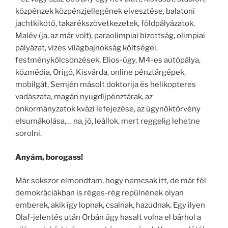
közpénzek közpénzjellegének elvesztése, balatoni
jachtkikötő, takarékszövetkezetek, földpályázatok,
Malév (ja, az már volt), paraolimpiai bizottság, olimpiai
pályázat, vizes világbajnokság költségei,
festménykölcsönzések, Elios-ügy, M4-es autópálya,
közmédia, Origó, Kisvárda, online pénztárgépek,
mobilgát, Semjén másolt doktorija és helikopteres
vadászata, magán nyugdíjpénztárak, az
önkormányzatok kvázi lefejezése, az ügynöktörvény
elsumákolása,… na, jó, leállok, mert reggelig lehetne
sorolni.
Anyám, borogass!
Már sokszor elmondtam, hogy nemcsak itt, de már fél
demokráciákban is réges-rég repülnének olyan
emberek, akik így lopnak, csalnak, hazudnak. Egy ilyen
Olaf-jelentés után Orbán úgy hasalt volna el bárhol a