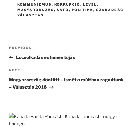
KOMMUNIZMUS
,
KORRUPCIÓ
,
LEVÉL
,
MAGYARORSZÁG
,
NATO
,
POLITIKA
,
SZABADSÁG
,
VÁLASZTÁS
Post
Previous
PREVIOUS
navigation
Post
Locsolkodás és hímes tojás
Next
NEXT
Post
Magyarország döntött – ismét a múltban ragadtunk
– Választás 2018