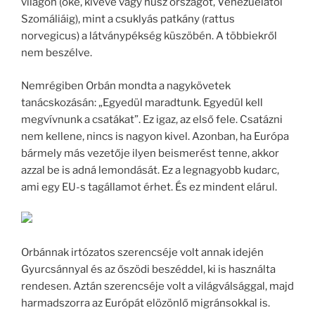
világon (oké, kivéve vagy húsz országot, Venezuelától
Szomáliáig), mint a csuklyás patkány (rattus
norvegicus) a látványpékség küszöbén. A többiekről
nem beszélve.
Nemrégiben Orbán mondta a nagykövetek
tanácskozásán: „Egyedül maradtunk. Egyedül kell
megvívnunk a csatákat”. Ez igaz, az első fele. Csatázni
nem kellene, nincs is nagyon kivel. Azonban, ha Európa
bármely más vezetője ilyen beismerést tenne, akkor
azzal be is adná lemondását. Ez a legnagyobb kudarc,
ami egy EU-s tagállamot érhet. És ez mindent elárul.
Orbánnak irtózatos szerencséje volt annak idején
Gyurcsánnyal és az őszödi beszéddel, ki is használta
rendesen. Aztán szerencséje volt a világválsággal, majd
harmadszorra az Európát elözönlő migránsokkal is.