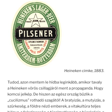
Heineken cimke, 1883.
Tudod, azon mentem le hídba leginkább, amikor tavaly
a Heineken vörös csillagjáról ment a propaganda. Hogy
komcsi jelkép. De hiszen az egész ország bűzlik a
„cucilizmus” rothadó szagától! A bratyizás, a mutyizás, a
szürkeség, a földre néző emberek, a vitakultúra teljes