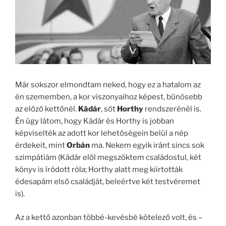
Már sokszor elmondtam neked, hogy ez a hatalom az
én szememben, a kor viszonyaihoz képest, bűnösebb
az előző kettőnél.
Kádár
, sőt
Horthy
rendszerénél is.
Én úgy látom, hogy Kádár és Horthy is jobban
képviselték az adott kor lehetőségein belül a nép
érdekeit, mint
Orbán
ma. Nekem egyik iránt sincs sok
szimpátiám (Kádár elől megszöktem családostul, két
könyv is íródott róla; Horthy alatt meg kiirtották
édesapám első családját, beleértve két testvéremet
is).
Az a kettő azonban többé-kevésbé kötelező volt, és –