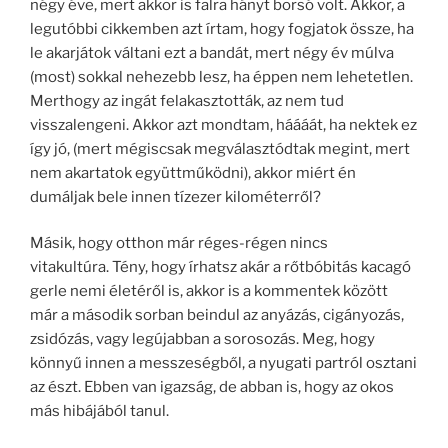
négy éve, mert akkor is falra hányt borsó volt. Akkor, a
legutóbbi cikkemben azt írtam, hogy fogjatok össze, ha
le akarjátok váltani ezt a bandát, mert négy év múlva
(most) sokkal nehezebb lesz, ha éppen nem lehetetlen.
Merthogy az ingát felakasztották, az nem tud
visszalengeni. Akkor azt mondtam, háááát, ha nektek ez
így jó, (mert mégiscsak megválasztódtak megint, mert
nem akartatok együttműködni), akkor miért én
dumáljak bele innen tízezer kilométerről?
Másik, hogy otthon már réges-régen nincs
vitakultúra. Tény, hogy írhatsz akár a rőtbóbitás kacagó
gerle nemi életéről is, akkor is a kommentek között
már a második sorban beindul az anyázás, cigányozás,
zsidózás, vagy legújabban a sorosozás. Meg, hogy
könnyű innen a messzeségből, a nyugati partról osztani
az észt. Ebben van igazság, de abban is, hogy az okos
más hibájából tanul.