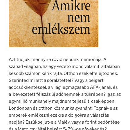
Azt tudjuk, mennyire rövid népünk memóriája. A
szabad világban, ha egy vezető mond valamit, általában
később számon kérik rajta. Otthon ezek elfelejtődnek.
Szerinted mi lett a söralátéttel? Vagy a beígért
adócsökkentéssel, a világ legmagasabb ÁFÁ-jának, és
a bevezetett félszáz új adónemnek a tükrében? Igaz, az
egymillió munkahely majdnem teljesült, csak éppen
Londonban és otthon közmunka gyanánt. Fognak-e az
emberek emlékezni ezekre a dolgokra a választás
napján? Eszükbe jut-e a Malév, vagy a forint bedöntése
és a Matolcsy által beígért 5-7%-os növekedés?