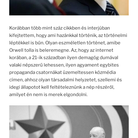
Korábban több mint száz cikkben és interjúban
kifejtettem, hogy ami hazánkkal történik, az történelmi
léptékkel is bűn. Olyan eszméletlen történet, amibe
Orwell tolla is beleremegne. Az, hogy az internet
korában, a 21-ik században ilyen demagóg dumával
valaki népszerű lehessen, ilyen agyament egybites
propaganda csatornákat üzemeltessen közmédia
címen, ahhoz olyan társadalmi helyzetet, szellemi és
idegi állapotot kell feltételeznünk a nép részéről,
amilyet én nem is merek elgondolni.