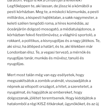
barátom. Végül is kik a címzettjei a levélnek?
Legfőképpen te, aki lassan, de jössz ki a kómából a
pesti kórházban. Meg te, a miskolci közmunkás, a pesti
milliárdos, a kispesti hajléktalan, a sakk nagymester, a
keleti szélen tengődő roma, a híres komédiás, az
óceánjárón dolgozó mosogató, a médiatulajdonos, a
kórházban fekvő festőművész, a világhírű sportoló, a
rokkant, a politikus, a kisnyugdíjas és a nagy játékos. Te,
aki sírsz, ha átléped a határt, és te, aki lélekben már
Londonban élsz. Te, a vegasi tervező, a mérnök és
nyugdíjas tanár, munkás és művész, tanuló és
nyugdíjas.
Mert most talán még van egy esélyetek, hogy
megszakítsátok a zombik uralmát, visszaadjátok a
népnek az ellopott országot, a hitet, a szeretetet, a
nyugalmat, és hagyjátok az embereket, hogy
dolgozzanak, jólétet teremtsenek. Hogy kidobjátok a
hatalomból a régi KISZ-titkárokat, ügynököket, és az új