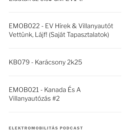
EMOB022 - EV Hírek & Villanyautót
Vettünk, Lájf! (Saját Tapasztalatok)
KB079 - Karácsony 2k25
EMOB021 - Kanada És A
Villanyautózás #2
ELEKTROMOBILITÁS PODCAST