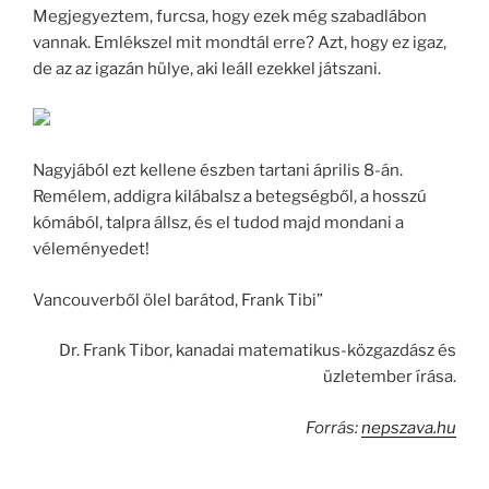
Megjegyeztem, furcsa, hogy ezek még szabadlábon
vannak. Emlékszel mit mondtál erre? Azt, hogy ez igaz,
de az az igazán hülye, aki leáll ezekkel játszani.
Nagyjából ezt kellene észben tartani április 8-án.
Remélem, addigra kilábalsz a betegségből, a hosszú
kómából, talpra állsz, és el tudod majd mondani a
véleményedet!
Vancouverből ölel barátod, Frank Tibi”
Dr. Frank Tibor, kanadai matematikus-közgazdász és
üzletember írása.
Forrás:
nepszava.hu