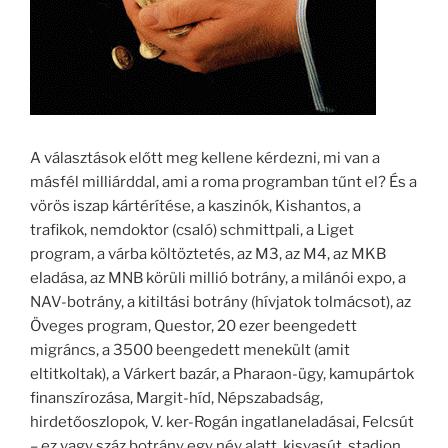
A választások előtt meg kellene kérdezni, mi van a
másfél milliárddal, ami a roma programban tűnt el? És a
vörös iszap kártérítése, a kaszinók, Kishantos, a
trafikok, nemdoktor (csaló) schmittpali, a Liget
program, a várba költöztetés, az M3, az M4, az MKB
eladása, az MNB körüli millió botrány, a milánói expo, a
NAV-botrány, a kitiltási botrány (hívjatok tolmácsot), az
Öveges program, Questor, 20 ezer beengedett
migráncs, a 3500 beengedett menekült (amit
eltitkoltak), a Várkert bazár, a Pharaon-ügy, kamupártok
finanszírozása, Margit-híd, Népszabadság,
hirdetőoszlopok, V. ker-Rogán ingatlaneladásai, Felcsút
– ez vagy száz botrány egy név alatt, kisvasút, stadion,