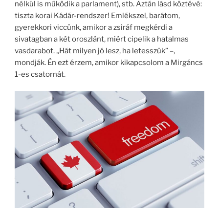
nélkül is működik a parlament), stb. Aztán lásd köztévé:
tiszta korai Kádár-rendszer! Emlékszel, barátom,
gyerekkori viccünk, amikor a zsiráf megkérdi a
sivatagban a két oroszlánt, miért cipelik a hatalmas
vasdarabot. „Hát milyen jó lesz, ha letesszük” –,
mondják. Én ezt érzem, amikor kikapcsolom a Mirgáncs
1-es csatornát.