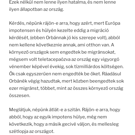
Ezek nélkül nem lenne ilyen hatalma, és nem lenne
ilyen állapotban az ország.
Kérdés, népünk rájön-e arra, hogy azért, mert Európa
impotensen és hülyén kezelte eddig a migráció
kérdését, (ebben Orbánnak jó kis szerepe volt), abból
nem kellene következnie annak, ami otthon van. A
környező országok sem engedtek be migránsokat,
mégsem volt teletacepaózva az ország egy vigyorgó
vénember képével évekig, sok tízmilliárdos költségen.
Ők csak egyszerűen nem engedték be őket. Ráadásul
Orbánék végig hazudtak, mert közben beengedtek sok
ezer migránst, többet, mint az összes környező ország
összesen.
Meglátjuk, népünk átlát-e a szitán. Rájön-e arra, hogy
abból, hogy az egyik impotens hülye, még nem
következik, hogy a másik gecivé váljon, és mellesleg
szétlopja az országot.