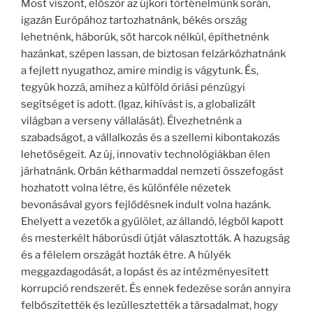
Most viszont, először az újkori történelmünk során,
igazán Európához tartozhatnánk, békés ország
lehetnénk, háborúk, sőt harcok nélkül, építhetnénk
hazánkat, szépen lassan, de biztosan felzárkózhatnánk
a fejlett nyugathoz, amire mindig is vágytunk. És,
tegyük hozzá, amihez a külföld óriási pénzügyi
segítséget is adott. (Igaz, kihívást is, a globalizált
világban a verseny vállalását). Élvezhetnénk a
szabadságot, a vállalkozás és a szellemi kibontakozás
lehetőségeit. Az új, innovativ technológiákban élen
járhatnánk. Orbán kétharmaddal nemzeti összefogást
hozhatott volna létre, és különféle nézetek
bevonásával gyors fejlődésnek indult volna hazánk.
Ehelyett a vezetők a gyűlölet, az állandó, légből kapott
és mesterkélt háborúsdi útját választották. A hazugság
és a félelem országát hozták étre. A hülyék
meggazdagodását, a lopást és az intézményesített
korrupció rendszerét. És ennek fedezése során annyira
felbőszítették és lezüllesztették a társadalmat, hogy