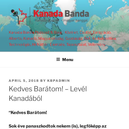
Skip
to
content
Kanada Banda Podcast & Blog | Közélet, Család, Emigráció,
Alberta, Kanada, Magyarország, Gazdaság, Bel- és Külpolitika,
Technológia, Hírháttér, Elemzés, Tapasztalat, Vélemény.
Menu
POSTED
APRIL 5, 2018
BY
KBPADMIN
ON
Kedves Barátom! – Levél
Kanadából
“Kedves Barátom!
Sok éve panaszkodtok nekem (is), legfőképp az