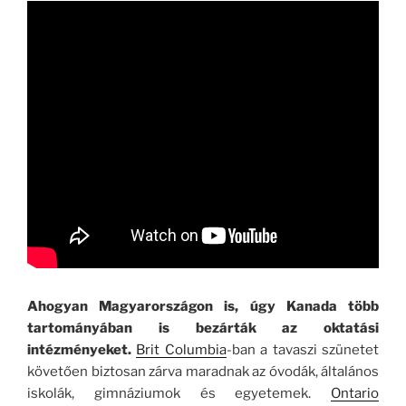
Ahogyan Magyarországon is, úgy Kanada több
tartományában is bezárták az oktatási
intézményeket.
Brit Columbia
-ban a tavaszi szünetet
követően biztosan zárva maradnak az óvodák, általános
iskolák, gimnáziumok és egyetemek.
Ontario