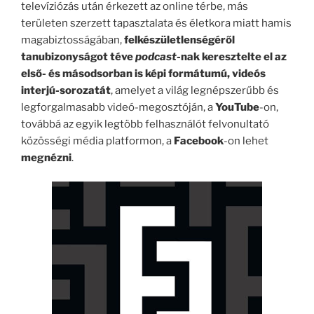
televíziózás után érkezett az online térbe, más
területen szerzett tapasztalata és életkora miatt hamis
magabiztosságában,
felkészületlenségéről
tanubizonyságot téve
podcast
-nak keresztelte el az
első- és másodsorban is képi formátumú, videós
interjú-sorozatát
, amelyet a világ legnépszerűbb és
legforgalmasabb videó-megosztóján, a
YouTube
-on,
továbbá az egyik legtöbb felhasználót felvonultató
közösségi média platformon, a
Facebook
-on lehet
megnézni
.