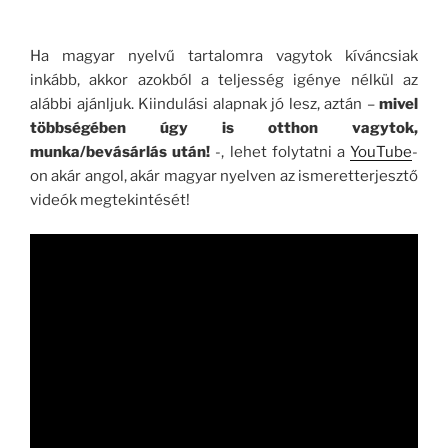
Ha magyar nyelvű tartalomra vagytok kíváncsiak
inkább, akkor azokból a teljesség igénye nélkül az
alábbi ajánljuk. Kiindulási alapnak jó lesz, aztán –
mivel
többségében úgy is otthon vagytok,
munka/bevásárlás után!
-, lehet folytatni a
YouTube
-
on akár angol, akár magyar nyelven az ismeretterjesztő
videók megtekintését!