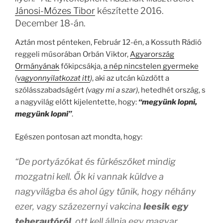
Jánosi-Mózes Tibor
készítette 2016.
December 18-án.
Aztán most pénteken, Február 12-én, a Kossuth Rádió
reggeli műsorában Orbán Viktor,
Agyarország
Ormányának
főkipcsákja,
a nép nincstelen gyermeke
(
vagyonnyilatkozat itt
)
, aki az utcán küzdött a
szólásszabadságért
(vagy mi a szar)
, hetedhét ország, s
a nagyvilág előtt kijelentette, hogy:
“megyünk lopni,
megyünk lopni”
.
Egészen pontosan azt mondta, hogy:
“De portyázókat és fürkészőket mindig
mozgatni kell. Ők ki vannak küldve a
nagyvilágba és ahol úgy tűnik, hogy néhány
ezer, vagy százezernyi vakcina
leesik egy
teherautóról
, ott kell állnia egy magyar