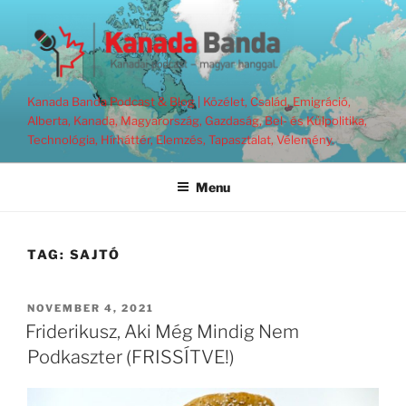
Skip
to
content
Kanada Banda Podcast & Blog | Közélet, Család, Emigráció,
Alberta, Kanada, Magyarország, Gazdaság, Bel- és Külpolitika,
Technológia, Hírháttér, Elemzés, Tapasztalat, Vélemény.
Menu
TAG:
SAJTÓ
POSTED
NOVEMBER 4, 2021
ON
Friderikusz, Aki Még Mindig Nem
Podkaszter (FRISSÍTVE!)