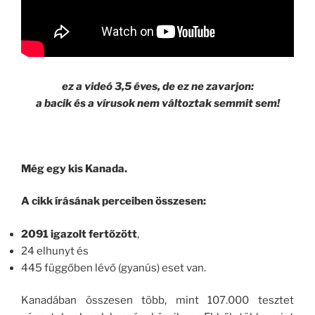
ez a videó 3,5 éves, de ez ne zavarjon:
a bacik és a vírusok nem változtak semmit sem!
Még egy kis Kanada.
A cikk írásának perceiben összesen:
2091 igazolt fertőzött
,
24 elhunyt és
445 függőben lévő (gyanús) eset van.
Kanadában összesen több, mint 107.000 tesztet