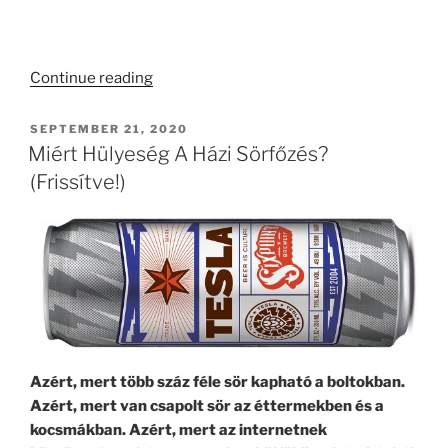
“A
Continue reading
Tolvajok
Fejedelme”
POSTED
SEPTEMBER 21, 2020
ON
Miért Hülyeség A Házi Sörfőzés?
(Frissítve!)
Azért, mert több száz féle sör kapható a boltokban.
Azért, mert van csapolt sör az éttermekben és a
kocsmákban. Azért, mert az internetnek