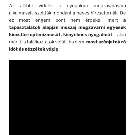
Az alábbi videók a nyugalom megzavarására
alkalmasak, szokták mondani a neves hírcsatornák. De
ez most engem pont nem érdekel, mert
a
tapasztalatok alapján muszáj megzavarni egyesek
kincstári optimizmusát, kényelmes nyugalmát
. Talán
már ti is találkoztatok velük, ha nem,
most szánjatok rá
időt és nézzétek végig
!