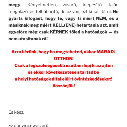
megy
! Kényelmetlen, zavaró, idegesító, talán
megalázó, és felháborító, de ez van, ezt ki kell bírni.
Ne
gyárts kifogást, hogy te, vagy ti miért NEM, és a
másiknak meg miért KELL(ENE) betartania azt, amit
egyelőre még csak KÉRNEK tőled a hatóságok — és
nem utasítanak rá!
Arra kérünk, hogy ha megteheted, akkor MARADJ
OTTHON!
Csak a legszükségesebb esetben lépj ki az ajtón
és ekkor következetesen tartsd be
a helyi hatóságok által előírt óvintézkedéseket!
Köszönjük!
És kész.
Ez ennyire egyszerű.