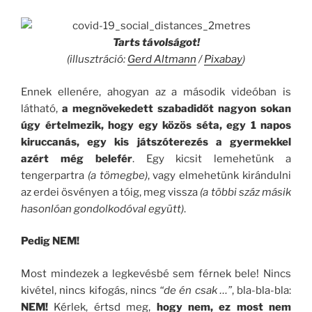
Tarts távolságot!
(illusztráció:
Gerd Altmann
/
Pixabay
)
Ennek ellenére, ahogyan az a második videóban is
látható,
a megnövekedett szabadidőt nagyon sokan
úgy értelmezik, hogy egy közös séta, egy 1 napos
kiruccanás, egy kis játszóterezés a gyermekkel
azért még belefér
. Egy kicsit lemehetünk a
tengerpartra
(a tömegbe)
, vagy elmehetünk kirándulni
az erdei ösvényen a tóig, meg vissza
(a többi száz másik
hasonlóan gondolkodóval együtt)
.
Pedig NEM!
Most mindezek a legkevésbé sem férnek bele! Nincs
kivétel, nincs kifogás, nincs
“de én csak …”
, bla-bla-bla:
NEM!
Kérlek, értsd meg,
hogy nem, ez most nem