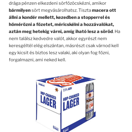
drága pénzen elkezdeni sörfőzöcskézni, amikor
bármilyen
sört megvásárolhatsz. Tiszta
macera ott
állni a kondér mellett, kezedben a stopperrel és
hőmérőzni a főzetet, méricskélni a hozzávalókat,
aztán meg hetekig várni, amíg iható lesz a söröd
. Ha
nem találsz kedvedre valót, akkor egyrészt nem
keresgéltél elég elszántan, másrészt csak várnod kell
egy kicsit és biztos lesz valaki, aki olyan fog főzni,
forgalmazni, ami neked kell.