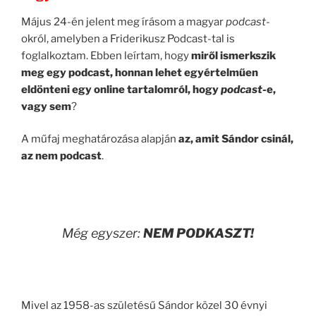
Május 24-én jelent meg írásom a magyar
podcast
-
okról, amelyben a Friderikusz Podcast-tal is
foglalkoztam. Ebben leírtam, hogy
miről ismerkszik
meg egy podcast, honnan lehet egyértelműen
eldönteni egy online tartalomról, hogy
podcast
-e,
vagy sem
?
A műfaj meghatározása alapján
az, amit Sándor csinál,
az nem podcast
.
Még egyszer:
NEM PODKASZT!
Mivel az 1958-as születésű Sándor közel 30 évnyi