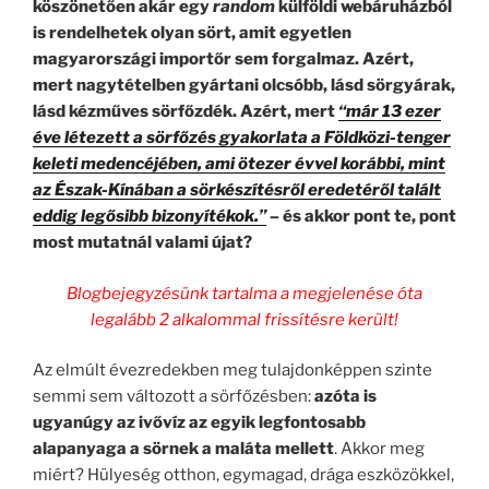
köszönetően akár egy
random
külföldi webáruházból
is rendelhetek olyan sört, amit egyetlen
magyarországi importőr sem forgalmaz. Azért,
mert nagytételben gyártani olcsóbb, lásd sörgyárak,
lásd kézműves sörfőzdék. Azért, mert
“már 13 ezer
éve létezett a sörfőzés gyakorlata a Földközi-tenger
keleti medencéjében, ami ötezer évvel korábbi, mint
az Észak-Kínában a sörkészítésről eredetéről talált
eddig legősibb bizonyítékok.”
– és akkor pont te, pont
most mutatnál valami újat?
Blogbejegyzésünk tartalma a megjelenése óta
legalább 2 alkalommal frissítésre került!
Az elmúlt évezredekben meg tulajdonképpen szinte
semmi sem változott a sörfőzésben:
azóta is
ugyanúgy az ivővíz az egyik legfontosabb
alapanyaga a sörnek a maláta mellett
. Akkor meg
miért? Hülyeség otthon, egymagad, drága eszközökkel,