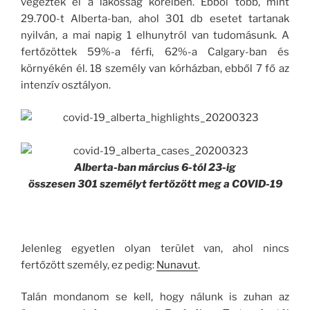
végeztek el a lakosság köreiben. Ebből több, mint
29.700-t Alberta-ban, ahol 301 db esetet tartanak
nyilván, a mai napig 1 elhunytról van tudomásunk. A
fertőzöttek 59%-a férfi, 62%-a Calgary-ban és
környékén él. 18 személy van kórházban, ebből 7 fő az
intenzív osztályon.
Alberta-ban március 6-tól 23-ig
összesen 301 személyt fertőzött meg a COVID-19
Jelenleg egyetlen olyan terület van, ahol nincs
fertőzött személy, ez pedig:
Nunavut
.
Talán mondanom se kell, hogy nálunk is zuhan az