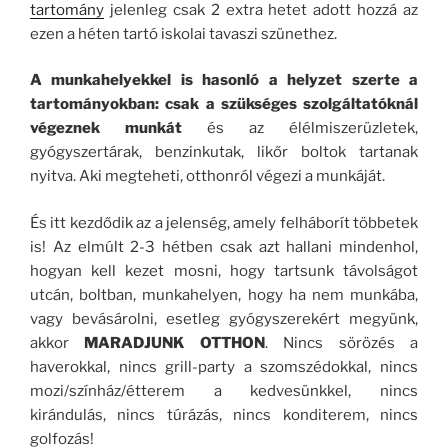
tartomány
jelenleg csak 2 extra hetet adott hozzá az
ezen a héten tartó iskolai tavaszi szünethez.
A munkahelyekkel is hasonló a helyzet szerte a
tartományokban: csak a szükséges szolgáltatóknál
végeznek munkát
és az élélmiszerüzletek,
gyógyszertárak, benzinkutak, likőr boltok tartanak
nyitva. Aki megteheti, otthonról végezi a munkáját.
És itt kezdődik az a jelenség, amely felháborít többetek
is! Az elmúlt 2-3 hétben csak azt hallani mindenhol,
hogyan kell kezet mosni, hogy tartsunk távolságot
utcán, boltban, munkahelyen, hogy ha nem munkába,
vagy bevásárolni, esetleg gyógyszerekért megyünk,
akkor
MARADJUNK OTTHON
. Nincs sörözés a
haverokkal, nincs grill-party a szomszédokkal, nincs
mozi/színház/étterem a kedvesünkkel, nincs
kirándulás, nincs túrázás, nincs konditerem, nincs
golfozás!