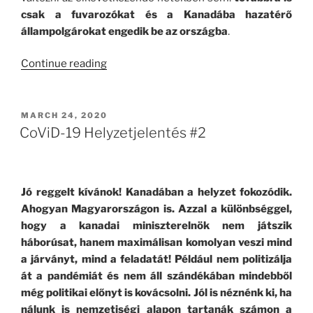
csak a fuvarozókat és a Kanadába hazatérő
állampolgárokat engedik be az országba
.
“CoViD-
Continue reading
19
Helyzetjelentés
#3”
POSTED
MARCH 24, 2020
ON
CoViD-19 Helyzetjelentés #2
Jó reggelt kívánok! Kanadában a helyzet fokozódik.
Ahogyan Magyarországon is. Azzal a különbséggel,
hogy a kanadai miniszterelnök nem játszik
háborúsat, hanem maximálisan komolyan veszi mind
a járványt, mind a feladatát! Például nem politizálja
át a pandémiát és nem áll szándékában mindebből
még politikai előnyt is kovácsolni. Jól is néznénk ki, ha
nálunk is nemzetiségi alapon tartanák számon a