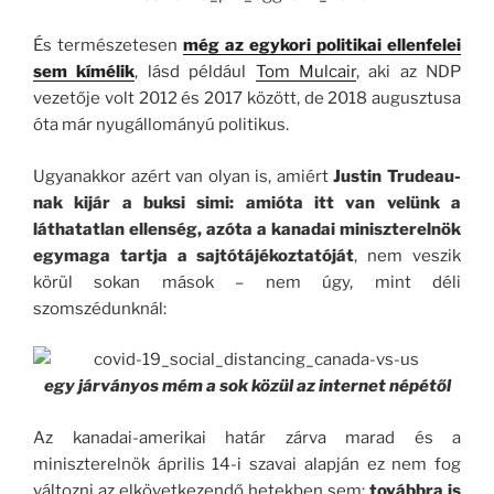
És természetesen
még az egykori politikai ellenfelei
sem kímélik
, lásd például
Tom Mulcair
, aki az NDP
vezetője volt 2012 és 2017 között, de 2018 augusztusa
óta már nyugállományú politikus.
Ugyanakkor azért van olyan is, amiért
Justin Trudeau-
nak kijár a buksi simi: amióta itt van velünk a
láthatatlan ellenség, azóta a kanadai miniszterelnök
egymaga tartja a sajtótájékoztatóját
, nem veszik
körül sokan mások – nem úgy, mint déli
szomszédunknál:
egy járványos mém a sok közül az internet népétől
Az kanadai-amerikai határ zárva marad és a
miniszterelnök április 14-i szavai alapján ez nem fog
változni az elkövetkezendő hetekben sem:
továbbra is