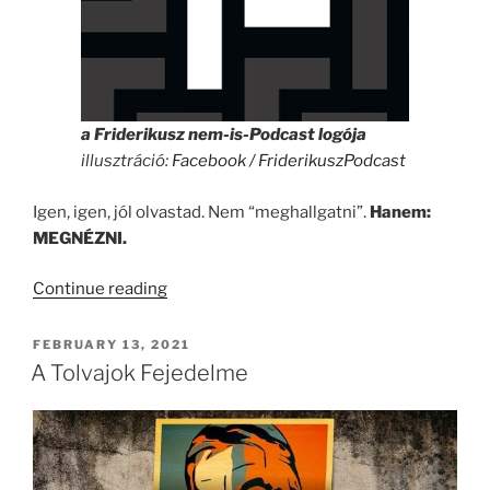
a Friderikusz nem-is-Podcast logója
illusztráció:
Facebook / FriderikuszPodcast
Igen, igen, jól olvastad. Nem “meghallgatni”.
Hanem:
MEGNÉZNI.
“Friderikusz,
Continue reading
Aki
Még
POSTED
FEBRUARY 13, 2021
ON
Mindig
A Tolvajok Fejedelme
Nem
Podkaszter
(FRISSÍTVE!)”