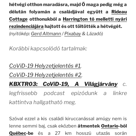
hétvégi otthon maradásra, majd Ő maga pedig még a
délután folyamán a családjával együtt a
Rideau
Cottage
otthonukból a
Harrington tó melletti nyári
rezindenciájára
hajtott és ott töltötték a hétvégét.
(nyitókép:
Gerd Altmann
/
Pixabay
& Lázadó)
Korábbi kapcsolódó tartalmak:
CoViD-19 Helyzetjelentés #1
,
CoViD-19 Helyzetjelentés #2
,
KBXTR03: CoViD-19, A Világjárvány
c.
legfrissebb podcast epizódunk a linkre
kattintva hallgatható meg.
Szóval ezzel a kis családi kiruccanással amúgy nem is
lenne semmi baj, csak eközben
átmentek
Ontario
-ból
Québec
-be
és a 27 km hosszú utazás során