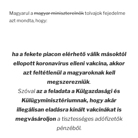
Magyarul a
magyar miniszterelnök
tolvajok fejedelme
azt mondta, hogy:
ha a fekete piacon elérhető válik másoktól
ellopott koronavírus elleni vakcina, akkor
azt feltétlenül a magyaroknak kell
megszerezniük
.
Szóval
az a feladata a Külgazdasági és
Külügyminisztériumnak, hogy akár
illegálisan eladásra kínált vakcinákat is
megvásároljon
a tisztességes adófizetők
pénzéből.