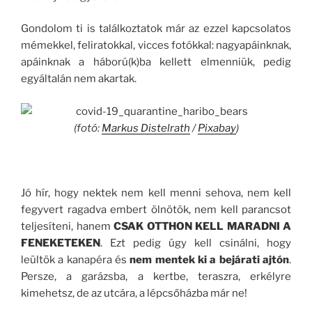
Gondolom ti is találkoztatok már az ezzel kapcsolatos
mémekkel, feliratokkal, vicces fotókkal: nagyapáinknak,
apáinknak a háború(k)ba kellett elmenniük, pedig
egyáltalán nem akartak.
(fotó:
Markus Distelrath
/
Pixabay
)
Jó hír, hogy nektek nem kell menni sehova, nem kell
fegyvert ragadva embert ölnötök, nem kell parancsot
teljesíteni, hanem
CSAK OTTHON KELL MARADNI A
FENEKETEKEN
. Ezt pedig úgy kell csinálni, hogy
leültök a kanapéra és
nem mentek ki a bejárati ajtón
.
Persze, a garázsba, a kertbe, teraszra, erkélyre
kimehetsz, de az utcára, a lépcsőházba már ne!