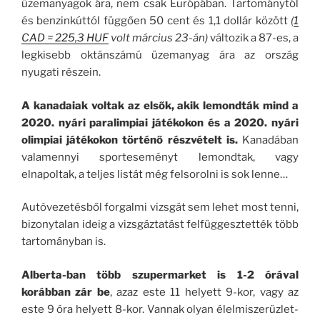
üzemanyagok ára, nem csak Európában. Tartománytól
és benzinkúttól függően 50 cent és 1,1 dollár között
(
1
CAD = 225,3 HUF
volt március 23-án)
változik a 87-es, a
legkisebb oktánszámú üzemanyag ára az ország
nyugati részein.
A kanadaiak voltak az elsők, akik lemondták mind a
2020. nyári paralimpiai játékokon és a 2020. nyári
olimpiai játékokon történő részvételt is.
Kanadában
valamennyi sporteseményt lemondtak, vagy
elnapoltak, a teljes listát még felsorolni is sok lenne…
Autóvezetésből forgalmi vizsgát sem lehet most tenni,
bizonytalan ideig a vizsgáztatást felfüggesztették több
tartományban is.
Alberta-ban több szupermarket is 1-2 órával
korábban zár be
, azaz este 11 helyett 9-kor, vagy az
este 9 óra helyett 8-kor. Vannak olyan élelmiszerüzlet-