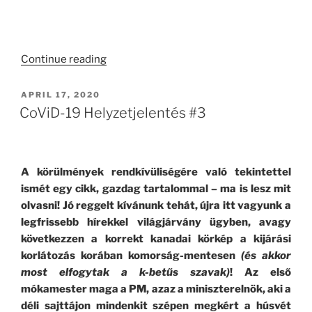
.
“Miért
Continue reading
Hülyeség
A
POSTED
APRIL 17, 2020
ON
Házi
CoViD-19 Helyzetjelentés #3
Sörfőzés?
(Frissítve!)”
A körülmények rendkívüliségére való tekintettel
ismét egy cikk, gazdag tartalommal – ma is lesz mit
olvasni! Jó reggelt kívánunk tehát, újra itt vagyunk a
legfrissebb hírekkel világjárvány ügyben, avagy
következzen a korrekt kanadai körkép a kijárási
korlátozás korában komorság-mentesen
(és akkor
most elfogytak a k-betűs szavak)
! Az első
mókamester maga a PM, azaz a miniszterelnök, aki a
déli sajttájon mindenkit szépen megkért a húsvét