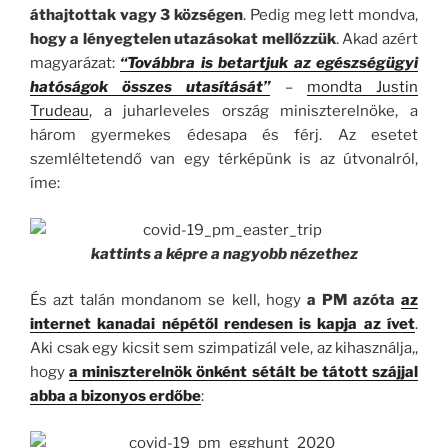
áthajtottak vagy 3 községen
. Pedig meg lett mondva,
hogy a lényegtelen utazásokat mellőzzük
. Akad azért
magyarázat:
“Továbbra is betartjuk az egészségügyi
hatóságok összes utasítását”
–
mondta Justin
Trudeau
, a juharleveles ország miniszterelnöke, a
három gyermekes édesapa és férj.
Az esetet
szemléltetendő van egy térképünk is az útvonalról,
íme:
kattints a képre a nagyobb nézethez
És azt talán mondanom se kell, hogy
a PM azóta
az
internet kanadai népétől rendesen is kapja az ívet
.
Aki csak egy kicsit sem szimpatizál vele, az kihasználja,,
hogy
a miniszterelnök önként sétált be tátott szájjal
abba a bizonyos erdőbe
: