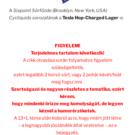
A
Sixpoint Sörfőzde (Brooklyn, New York, USA)
Cycliquids sorozatának
a
Tesla Hop-Charged Lager
-e.
.
FIGYELEM!
Terjedelmes tartalom következik!
A cikk olvasása során folyamatos figyelem
szükségeltetik,
ezért legalább 2 korsó sört, vagy 2 pohár kávét/teát
meg fogsz inni .
Szerteágazó és nagyon részletes a tematika, ezért
kérem,
hogy mindenki őrizze meg komolyságát, de legyen
kéznél a humorérzéketek.
A 13+1. téma után kiderül az is, hogy miért jött létre
– a legnagyobb jószándék által vezérelve -, ez a
bejegyzés.