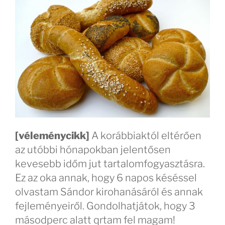
[véleménycikk]
A korábbiaktól eltérően
az utóbbi hónapokban jelentősen
kevesebb időm jut tartalomfogyasztásra.
Ez az oka annak, hogy 6 napos késéssel
olvastam Sándor kirohanásáról és annak
fejleményeiről. Gondolhatjátok, hogy 3
másodperc alatt qrtam fel magam!