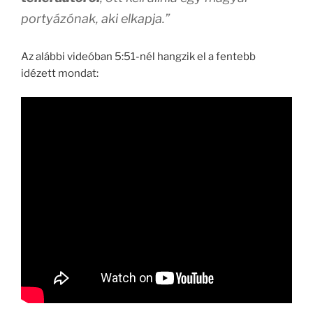
portyázónak, aki elkapja.”
Az alábbi videóban 5:51-nél hangzik el a fentebb
idézett mondat: