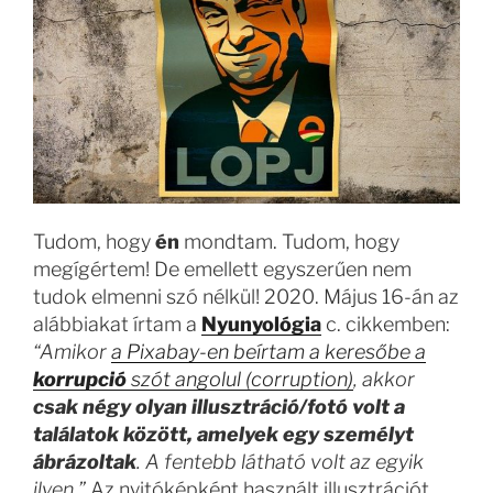
Tudom, hogy
én
mondtam. Tudom, hogy
megígértem! De emellett egyszerűen nem
tudok elmenni szó nélkül! 2020. Május 16-án az
alábbiakat írtam a
Nyunyológia
c. cikkemben:
“Amikor
a Pixabay-en beírtam a keresőbe a
korrupció
szót angolul (corruption)
, akkor
csak négy olyan illusztráció/fotó volt a
találatok között, amelyek egy személyt
ábrázoltak
. A fentebb látható volt az egyik
ilyen.”
Az nyitóképként használt illusztrációt