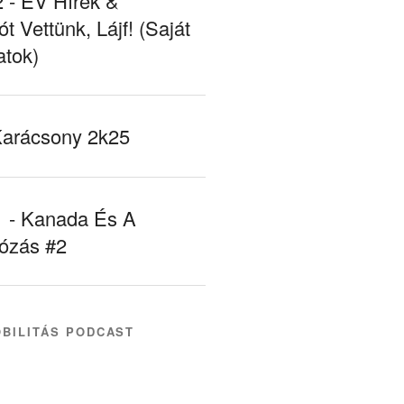
- EV Hírek &
ót Vettünk, Lájf! (Saját
atok)
Karácsony 2k25
- Kanada És A
tózás #2
BILITÁS PODCAST