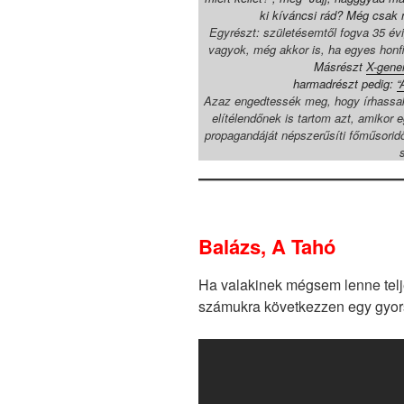
ki kíváncsi rád? Még csak
Egyrészt: születésemtől fogva 35 é
vagyok, még akkor is, ha egyes honf
Másrészt
X-gener
harmadrészt pedig:
“
Azaz engedtessék meg, hogy írhassak 
elítélendőnek is tartom azt, amikor 
propagandáját népszerűsíti főműsori
Balázs, A Tahó
Ha valakinek mégsem lenne telje
számukra következzen egy gyor