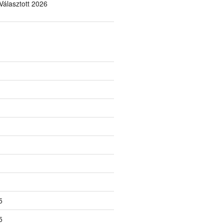
álasztott 2026
5
5