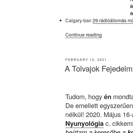
l
t
Calgary-ban
29 rádióállomás m
“KB053
Continue reading
–
A
végtelenbe
POSTED
FEBRUARY 13, 2021
és
ON
A Tolvajok Fejedel
még
toWEBB!”
Tudom, hogy
én
mondta
De emellett egyszerűe
nélkül! 2020. Május 16-
Nyunyológia
c. cikke
beírtam a keresőbe a
k