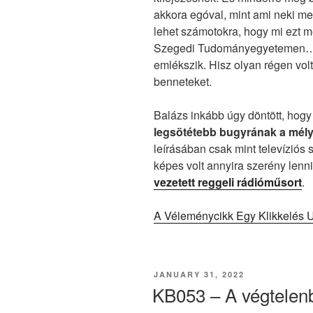
akkora egóval, mint ami neki m
lehet számotokra, hogy mi ezt 
Szegedi Tudományegyetemen… 
emlékszik. Hisz olyan régen volt
benneteket.
Balázs inkább úgy döntött, hog
legsötétebb bugyrának a mély
leírásában csak mint televíziós
képes volt annyira szerény lenn
vezetett reggeli rádióműsort
.
A Véleménycikk Egy Klikkelés U
POSTED
JANUARY 31, 2022
ON
KB053 – A végtele