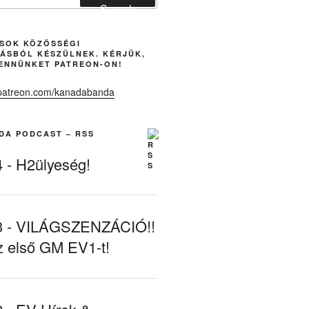
Search
ÁSOK KÖZÖSSÉGI
ÁSBÓL KÉSZÜLNEK. KÉRJÜK,
ENNÜNKET PATREON-ON!
DA PODCAST – RSS
- H2ülyeség!
- VILÁGSZENZÁCIÓ!!
z első GM EV1-t!