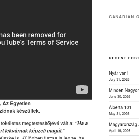
CANADIAN 
RECENT POS
Nyár van!
July 31, 2026
Minden Nagyon
June 30, 2026
i, Az Egyetlen
Alberta 101
ziónak készültek.
May 31, 2026
tökéletes megtestesítőjévé vált a:
“Ha a
Magyarország 
árt lekvárnak képzeli magát.”
April 19, 2026
üszke is. Különben furcsa is lenne, ha