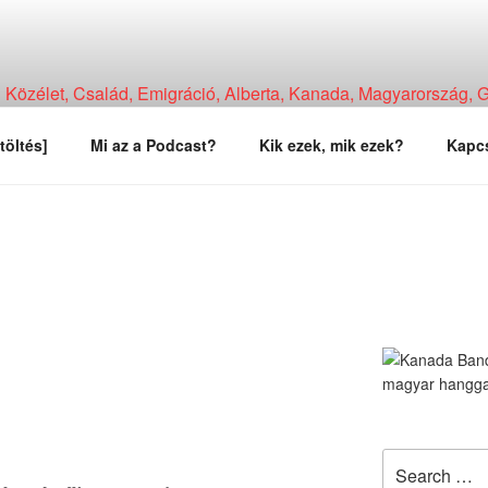
Közélet, Család, Emigráció, Alberta, Kanada, Magyarország, Ga
, Tapasztalat, Vélemény.
töltés]
Mi az a Podcast?
Kik ezek, mik ezek?
Kapcs
Search
for: