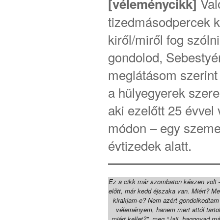
Val
[véleménycikk]
tizedmásodpercek ké
kiről/miről fog szóln
gondolod, Sebestyén
meglátásom szerint
a hülyegyerek szere
aki ezelőtt 25 évvel 
módon – egy szemer
évtizedek alatt.
Ez a cikk már szombaton készen volt 
előtt, már kedd éjszaka van. Miért? M
kirakjam-e? Nem azért gondolkodtam 
véleményem, hanem mert attól tartok
miért kellet?”, meg “Jajj, hagggyad m