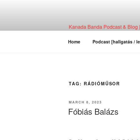
Skip
to
content
Kanada Banda Podcast & Blog | 
Technológia, Hírháttér, Elemzés
Home
Podcast [hallgatás / le
TAG:
RÁDIÓMŰSOR
POSTED
MARCH 8, 2023
ON
Fóbiás Balázs