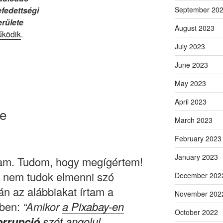
September 20
efedettségi
erülete
August 2023
űködik
.
July 2023
June 2023
May 2023
April 2023
me
March 2023
February 2023
January 2023
m. Tudom, hogy megígértem!
n nem tudok elmenni szó
December 202
án az alábbiakat írtam a
November 202
mben:
“Amikor
a Pixabay-en
October 2022
orrupció
szót angolul