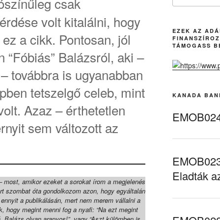
ószínűleg csak
rdése volt kitalálni, hogy
EZEK AZ AD
i ez a cikk. Pontosan, jól
FINANSZÍROZ
TÁMOGASS B
 “Fóbiás” Balázsról, aki –
 – továbbra is ugyanabban
pben tetszelgő celeb, mint
KANADA BAN
volt. Azaz – érthetetlen
EMOB024 
nyit sem változott az
EMOB023 
Eladták a
– most, amikor ezeket a sorokat írom a megjelenés
ert szombat óta gondolkozom azon, hogy egyáltalán
ennyit a publikálásán, mert nem merem vállalni a
, hogy megint menni fog a nyafi: “Na ezt megint
á, Balázs olyan aranyos!”, vagy “Aszt
külömben
is,