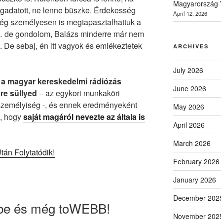
Magyarország V
egadatott, ne lenne büszke. Érdekesség
April 12, 2026
még személyesen is megtapasztalhattuk a
de gondolom, Balázs minderre már nem
. De sebaj, én itt vagyok és emlékeztetek
ARCHIVES
July 2026
y
a magyar kereskedelmi rádiózás
June 2026
re süllyed
– az egykori munkaköri
 személyiség -, és ennek eredményeként
May 2026
i, hogy
saját magáról nevezte az általa is
April 2026
March 2026
tán Folytatódik!
February 2026
January 2026
December 202
nbe és még toWEBB!
November 202