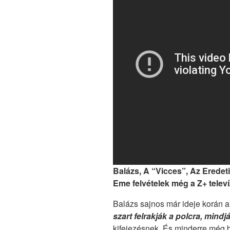
Balázs, A “Vicces”, Az Eredet
Eme felvételek még a Z+ televí
Balázs sajnos már ideje korán a 
szart felrakják a polcra, mindj
kifejezésnek. És minderre még b