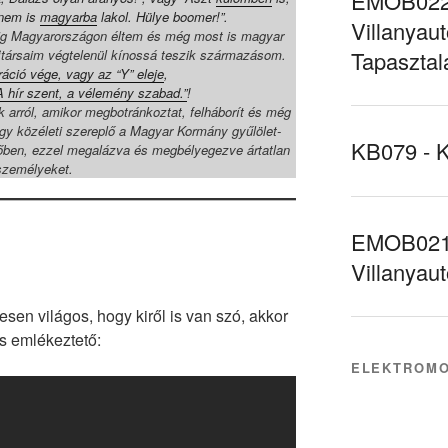
EMOB022 
 nem is
magyarba
lakol. Hülye boomer!”.
Villanyaut
vig Magyarországon éltem és még most is magyar
Tapasztal
itársaim végtelenül kínossá teszik származásom.
áció vége, vagy az “Y” eleje
,
A hír szent, a vélemény szabad.”
!
arról, amikor megbotránkoztat, felháborít és még
egy közéleti szereplő a Magyar Kormány gyűlölet-
KB079 - 
dőben, ezzel megalázva és megbélyegezve ártatlan
személyeket.
EMOB021 
Villanyau
sen világos, hogy kiről is van szó, akkor
s emlékeztető:
ELEKTROMO