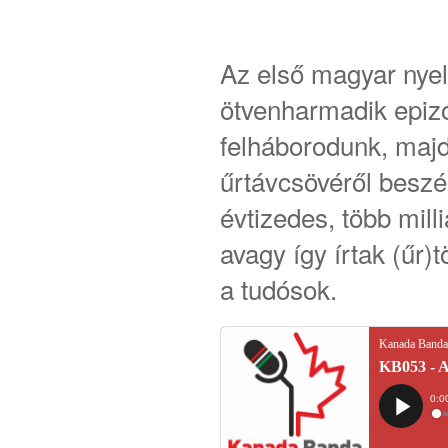
Az első magyar nye
ötvenharmadik epiz
felháborodunk, majd
űrtávcsövéről beszé
évtizedes, több milli
avagy így írtak (űr
a tudósok.