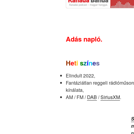
Adás napló.
H
e
t
i
s
z
í
n
e
s
Elindult 2022,
Fantáziátlan reggeli rádióműsor
kínálata,
AM / FM /
DAB
/
SiriusXM
.
S
m
r