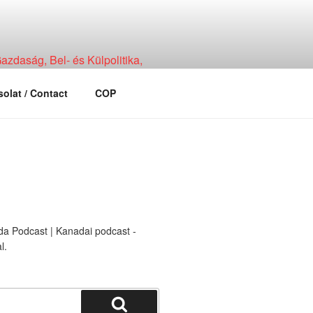
zdaság, Bel- és Külpolitika,
olat / Contact
COP