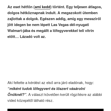
Az eset hétfőn (
ami kedd
) történt. Egy teljesen átlagos,
dolgos hétköznapnak indult. A megszokott ütemben
zajlottak a dolgok. Egészen addig, amíg egy messziről
jött idegen be nem lépett Las Vegas dél-nyugati
Walmart-jába és megállt a lőfegyverekkel teli vitrin
előtt… Lázadó volt az.
Aki feltette a kérdést az első arra járó eladónak, hogy:
“miként tudok lőfegyvert és lőszert vásárolni
Önöknél?”
. A választ követően került rögzítésre az alábbi
videó közepétől látható rész.