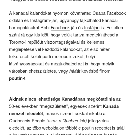
A kanadai kalandokat nyomon követheted Csaba
Facebook
oldalán és
Instagram
-ján, ugyanúgy lájkolhatod kanadai
barnagolásukat Robi
Facebook
-ján és
Instáján
is. Feltétlen
szánj rá egy kis időt, hogy velük tartva megtekinthesd a
Toronto-i repülőút viszontagságaival és kellemes
meglepetéseivel kezdődő kalandokat, az első héten
felkeresett keleti-parti metropoliszokat, helyi
látványosságokat és megtudhatod azt is, hogy melyik
városban ehetsz ízletes, vagy
hááát
kevésbé finom
poutin
-t.
Akinek nincs lehetősége Kanadában megkóstólnia
az
50-es években “megszületett”, egyesek szerint
Kanada
nemzeti eledelét
, mások szerint sokkal inkább a
Quebecois People
(azaz a Quebec-iek)
jellegzetes
eledelét, az több weboldalon többféle poutin receptet is talál,
s így otthon maga is elkészítheti. Aki pedig nem igazán