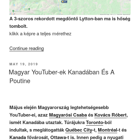
A 3-szoros rekordott megdöntő Lytton-ban ma is hőség
tombolt.
klikk a képre a teljes mérethez
“Trópusi
Continue reading
Hőség”
POSTED
MAY 19, 2019
ON
Magyar YouTuber-ek Kanadában És A
Poutine
Május elején Magyarország legtehetségesebb
YouTuber-ei, azaz
Magyarósi Csaba
és
Kovács Róbert
,
ismét Kanadába utaztak. Túrájukra
Toronto
-ból
indultak, s meglátogatták
Québec City
-t,
Montréal
-t és
Kanada
fővárosát,
Ottawa
-t is. Innen pedig a nyugati