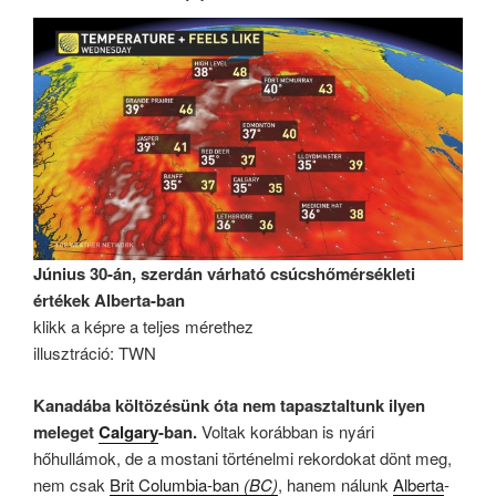
Június 30-án, szerdán várható csúcshőmérsékleti
értékek Alberta-ban
klikk a képre a teljes mérethez
illusztráció: TWN
Kanadába költözésünk óta nem tapasztaltunk ilyen
meleget
Calgary
-ban.
Voltak korábban is nyári
hőhullámok, de a mostani történelmi rekordokat dönt meg,
nem csak
Brit Columbia-ban
(BC)
, hanem nálunk
Alberta
-