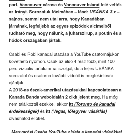
part,
Vancouver
városa és
Vancouver Island
felé vették
az irányt. Sorozatuk főcímében – lásd:
USÁNKA 3.x
–
sajnos, semmi nem utal arra, hogy Kanadában
járnának, legfeljebb az egyes epizódok alcímeiből
tudható meg, hogy nálunk, a juharszirup, a poutin és a
hódok országában jártak.
Csabi és Robi kanadai utazása a
YouTube csatornájukon
követhető nyomon. Csak az első 4 rész több, mint 100
perc vizuális tartalommal szolgál, de a teljes USÁNKA
sorozatot és csatorna további videóit is megtekintésre
ajánljuk.
A
2018-as észak-amerikai utazásukkal kapcsolatosan a
Kanada Banda weboldalán 2 cikk jelent meg
. Ha még
nem találkoztál ezekkel, akkor
itt
(Toronto és kanadai
érdekességek)
és
itt
(Vegas, lőfegyver vásárlás)
olvashatod el őket.
Magyarósi Csaba YouTube oldala a kanadai videókkal