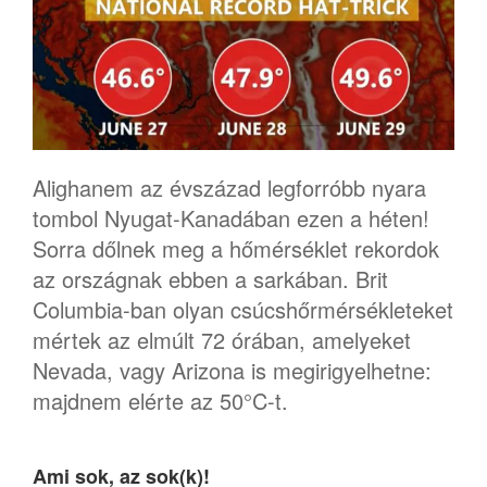
Alighanem az évszázad legforróbb nyara
tombol Nyugat-Kanadában ezen a héten!
Sorra dőlnek meg a hőmérséklet rekordok
az országnak ebben a sarkában. Brit
Columbia-ban olyan csúcshőrmérsékleteket
mértek az elmúlt 72 órában, amelyeket
Nevada, vagy Arizona is megirigyelhetne:
majdnem elérte az 50°C-t.
Ami sok, az sok(k)!