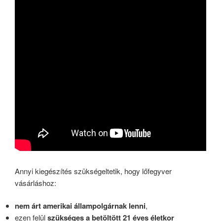
Annyi kiegészítés szükségeltetik, hogy lőfegyver
vásárláshoz:
nem árt amerikai állampolgárnak lenni
,
ezen felül
szükséges a betöltött 21 éves életkor