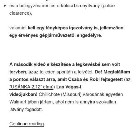
és a bejegyzésmentes erkölcsi bizonyítvány (police
clearence),
valamint
kell egy fényképes igazolvány is, jellemzően
egy érvényes gépjárművezetői engedélyre
.
A második videó elkészítése a legkevésbé sem volt
tervben
, azaz teljesen spontán a felvétel.
De! Megtaláltam
a pontos választ arra, amit Csaba és Robi fejtegetett
(az
“USÁNKA 2.12” című
)
Las Vegas-i
videójukban!
Chillichote (Missouri) városának egyetlen
Walmart-jában jártam, ahol nem is annyira szokatlan
látvány fogadott.
“EXKLUZÍV
Continue reading
2.0:
Lőfegyver