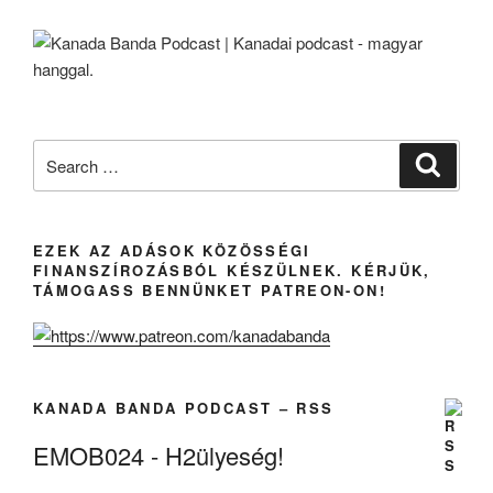
Vásárlás
Las
Vegas-
ban?!
(Videóriport!)”
Search
Search
for:
EZEK AZ ADÁSOK KÖZÖSSÉGI
FINANSZÍROZÁSBÓL KÉSZÜLNEK. KÉRJÜK,
TÁMOGASS BENNÜNKET PATREON-ON!
KANADA BANDA PODCAST – RSS
EMOB024 - H2ülyeség!