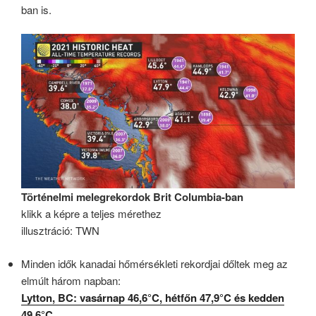
ban is.
Történelmi melegrekordok Brit Columbia-ban
klikk a képre a teljes mérethez
illusztráció: TWN
Minden idők kanadai hőmérsékleti rekordjai dőltek meg az
elmúlt három napban:
Lytton, BC: vasárnap 46,6°C, hétfőn 47,9°C és kedden
49,6°C.