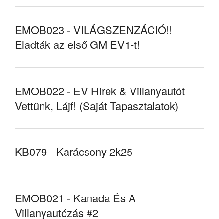
EMOB023 - VILÁGSZENZÁCIÓ!!
Eladták az első GM EV1-t!
EMOB022 - EV Hírek & Villanyautót
Vettünk, Lájf! (Saját Tapasztalatok)
KB079 - Karácsony 2k25
EMOB021 - Kanada És A
Villanyautózás #2