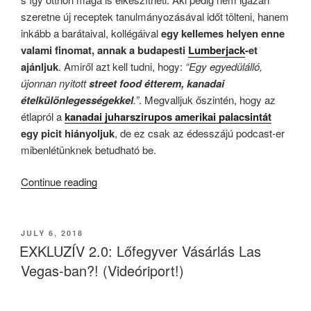
szeretne új receptek tanulmányozásával időt tölteni, hanem
inkább a barátaival, kollégáival
egy kellemes helyen enne
valami finomat, annak a budapesti
Lumberjack
-et
ajánljuk
. Amiről azt kell tudni, hogy:
“Egy egyedülálló,
újonnan nyitott
street food étterem, kanadai
ételkülönlegességekkel
.”
. Megvalljuk őszintén, hogy az
étlapról a
kanadai juharszirupos amerikai palacsintát
egy picit hiányoljuk
, de ez csak az édesszájú podcast-er
mibenlétünknek betudható be.
“Magyar
Continue reading
YouTuber-
ek
Kanadában
POSTED
JULY 6, 2018
ON
És
EXKLUZÍV 2.0: Lőfegyver Vásárlás Las
A
Vegas-ban?! (Videóriport!)
Poutine”