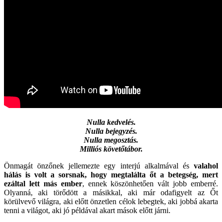
Nulla kedvelés.
Nulla bejegyzés.
Nulla megosztás.
Milliós követőtábor.
Önmagát önzőnek jellemezte egy interjú alkalmával és
valahol
hálás is volt a sorsnak, hogy megtalálta őt a betegség, mert
ezáltal lett más ember
, ennek köszönhetően vált jobb emberré.
Olyanná, aki törődött a másikkal, aki már odafigyelt az Őt
körülvevő világra, aki előtt önzetlen célok lebegtek, aki jobbá akarta
tenni a világot, aki jó példával akart mások előtt járni.