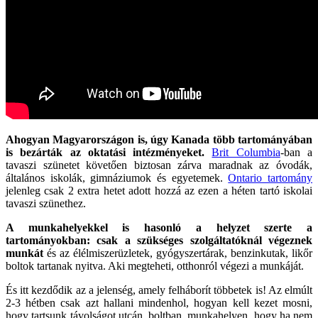
Ahogyan Magyarországon is, úgy Kanada több tartományában
is bezárták az oktatási intézményeket.
Brit Columbia
-ban a
tavaszi szünetet követően biztosan zárva maradnak az óvodák,
általános iskolák, gimnáziumok és egyetemek.
Ontario tartomány
jelenleg csak 2 extra hetet adott hozzá az ezen a héten tartó iskolai
tavaszi szünethez.
A munkahelyekkel is hasonló a helyzet szerte a
tartományokban: csak a szükséges szolgáltatóknál végeznek
munkát
és az élélmiszerüzletek, gyógyszertárak, benzinkutak, likőr
boltok tartanak nyitva. Aki megteheti, otthonról végezi a munkáját.
És itt kezdődik az a jelenség, amely felháborít többetek is! Az elmúlt
2-3 hétben csak azt hallani mindenhol, hogyan kell kezet mosni,
hogy tartsunk távolságot utcán, boltban, munkahelyen, hogy ha nem