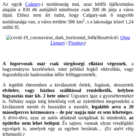
Az egyik
Calgary
-i taxitársaság mai, azaz hétfői tájékoztatása
alapján a 830 db autójából mindössze csak 300 db járja a város
útjait. Ehhez nem árt tudni, hogy Calgary-nak 6 nagyobb
2
taxitársasága van, a város területe 586 km
, s a lakossága közel 1,24
millió fő.
(illusztráció:
Olga
Lionart
/
Pixabay
)
A fogorvosok már csak sürgősségi ellátást végeznek
, a
hagyományos kezeléseket, mint például fogkő eltávolítás, vagy
fogszabályzás határozatlan időre felfüggesztették.
A legtöbb étteremben a kiválasztott ételek, fogások, desszertek
elvitelre, vagy házhoz szállítással rendelhetők, helyben
fogyasztás már kb. 2 hete nincs
! Ugyanez igaz a gyorséttermekre
is. Néhány napja még lehetőség volt az üzlettérben megrendelni a
kiválasztott menüt és használni a mosdót,
legalább arra a 20
másodperces kézmosásra – de pár napja már ez sem lehetséges
.
A
drive-thru
, azaz az autós ablaknál szolgálnak ki mindenkit,
az
épületbe nem lehet belépni
. És sajnos, vannak olyan vendéglátó
egységek is, amelyek egy az egyben bezártak…
(Ez azért elég
lehangoló.)