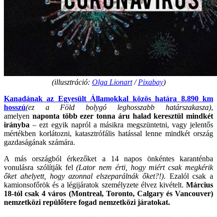
(illusztráció:
Olga Lionart
/
Pixabay
)
Kanadának az Egyesült Államokkal közös határa 8.890 km
hosszú
(ez a Föld bolygó leghosszabb határszakasza)
,
amelyen
naponta több ezer tonna áru halad keresztül mindkét
irányba
– ezt egyik napról a másikra megszüntetni, vagy jelentős
mértékben korlátozni, katasztrófális hatással lenne mindkét ország
gazdaságának számára.
A más országból érkezőket a 14 napos önkéntes karanténba
vonulásra szólítják fel
(Lator nem érti, hogy miért csak megkérik
őket ahelyett, hogy azonnal elszeparálnák őket?!)
. Ezalól csak a
kamionsofőrök és a légijáratok személyzete élvez kivételt.
Március
18-tól csak 4 város (Montreal, Toronto, Calgary és Vancouver)
nemzetközi repülőtere fogad nemzetközi járatokat.