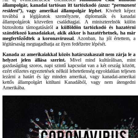
állampolgár, kanadai tartósan itt tartózkodó
(azaz: “permanent
resident”)
, vagy amerikai állampolgár léphet
. Kivételt képez
továbbá a légijáratok személyzete, diplomaták és kanadai
állampolgárok közvetlen családtagjai. A miniszterelnök külön
biztosította támogatásáról
a külföldön tartózkodó és hazatérni
szándékozó kanadaiakat, akik akkor is hazatérhetnek, ha már
megfertőződtek a koronavírussal
. Azonban, ha jól értettem, a
légitársaság megtagadhatja az ilyen fedélzetre lépését.
Kanada az amerikaiakkal közös határszakaszait nem zárja le a
helyzet jelen állása szerint.
Mivel mind kultúrálisan, mint
gazdaságilag szoros, napi szintű kapcsolat van a két ország között,
ezért előzetes egyeztetések nélkül lehetetlenség egyoldalúan teljesen
lezárni a határt és így minden amerikai, vagy kanadai-amerikai
kettős állampolgárt kitiltani Kanadából, vagy nem átengedni
Amerikába.