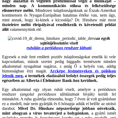
nagy alázattal és végtelen profizmussal végzi a munkáját –
minden nap
.
A kommunikációs stílusa és felkészültsége
elismerésre méltó.
Mindezen tulajdonságoknak az Észak-Amerikai
kontinensen és Nyugat-Európában hatalmas értéke van, nem úgy,
mint annak, hogy ki-kinek a kicsodája? Dr. Hinshaw már most
tiszteletre méltó életpályával rendlekezik és követendő példát
állít
valamennyiünk elé.
az egyik
sajtótájékoztatón viselt
ruháján a periódusos rendszer látható
Egyesek a már fent említett pozitív tulajdonságokat emelik ki vele
kapcsolatban, mások szerint pedig higgadts természete minden
alkalommal nyugalmat sugároz, s amíg Ő a helyén van, addig
biztonságban érzi magát.
Arcképe festményeken és pólókon
jelenik meg
, a termékek eladásából befolyt összegek pedig teljes
egészében az Alberta-i Élelmiszer Bank-hoz kerülnek.
Egy alkalommal egy olyan ruhát viselt, amelyre a periódusos
rendszer
(angolul periódusos táblázatnak hívják)
került fel
mintaként. A ruha gyártója elmondta, hogy 7 éven át volt gyártásban
ez a modell, már nem gyártják és 6 hónapja adták el belőle az utolsó
darabot.
Mivel Dr. Hinshaw népszerűsége jobban növekszik,
mint ahogyan a vírus tovaterjed a bolygónkon
, a gyártó ismét
gyártásba engedte és forgalmazni kezdte ezt a ruha modellt, ami