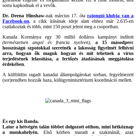
sorra kapkodnak el a vevők.
Dr. Deena Hinshaw
-nak március 17. óta
rajongói klubja van a
Facebook-on
, a cikk írásának ideje alatt ehhez már 2.635-en
csatlakoztak és több, mint 150 poszt jelent meg a csoportban.
Kanada Kormánya egy 30 millió dolláros kampányt indított
(természetsen angol és francia nyelven)
,
a 15 másodperc
hosszúságú szpotokkal szeretnék a lakosság figyelmét felhívni
arra, hogyan ők maguk hogyan és mit tehetnek a vírus
terjedésének lelassítása, a fertőzés átadásának meggátolása
érdekében
.
A külföldön ragadt kanadai állampolgárokat sorban, fegyelmezett
(sor)rendben hozzák haza, külügyminisztériumi koordináció mellett.
És egy kis Banda.
Lator a hétvégén talán többet dolgozott otthon, mint hétköznap
a munkahelyén.
Első körben maradt a szakmánál, azaz