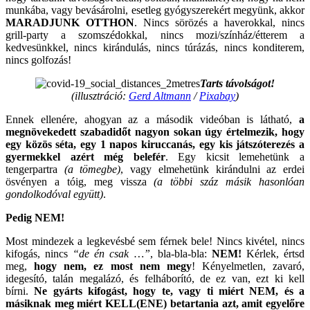
munkába, vagy bevásárolni, esetleg gyógyszerekért megyünk, akkor
MARADJUNK OTTHON
. Nincs sörözés a haverokkal, nincs
grill-party a szomszédokkal, nincs mozi/színház/étterem a
kedvesünkkel, nincs kirándulás, nincs túrázás, nincs konditerem,
nincs golfozás!
Tarts távolságot!
(illusztráció:
Gerd Altmann
/
Pixabay
)
Ennek ellenére, ahogyan az a második videóban is látható,
a
megnövekedett szabadidőt nagyon sokan úgy értelmezik, hogy
egy közös séta, egy 1 napos kiruccanás, egy kis játszóterezés a
gyermekkel azért még belefér
. Egy kicsit lemehetünk a
tengerpartra
(a tömegbe)
, vagy elmehetünk kirándulni az erdei
ösvényen a tóig, meg vissza
(a többi száz másik hasonlóan
gondolkodóval együtt)
.
Pedig NEM!
Most mindezek a legkevésbé sem férnek bele! Nincs kivétel, nincs
kifogás, nincs
“de én csak …”
, bla-bla-bla:
NEM!
Kérlek, értsd
meg,
hogy nem, ez most nem megy
! Kényelmetlen, zavaró,
idegesító, talán megalázó, és felháborító, de ez van, ezt ki kell
bírni.
Ne gyárts kifogást, hogy te, vagy ti miért NEM, és a
másiknak meg miért KELL(ENE) betartania azt, amit egyelőre