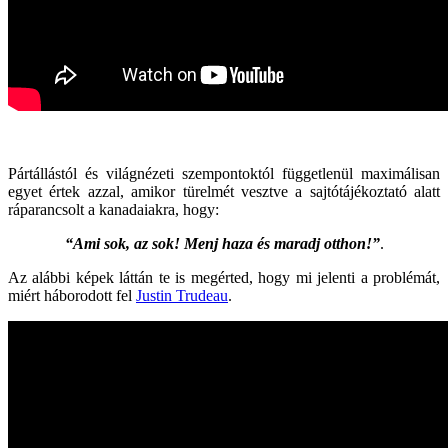
Pártállástól és világnézeti szempontoktól függetlenül maximálisan
egyet értek azzal, amikor türelmét vesztve a sajtótájékoztató alatt
ráparancsolt a kanadaiakra, hogy:
“Ami sok, az sok! Menj haza és maradj otthon!”
.
Az alábbi képek láttán te is megérted, hogy mi jelenti a problémát,
miért háborodott fel
Justin Trudeau
.