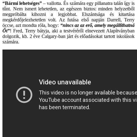
“Bármi lehetséges”
– vallotta. És számára egy pillanatra talán így is
tűnt. Nem ismert lehetetlen, az egészen biztos: minden helyzetből
megpróbálta kihozni a legjobbat. Elszántsága és kitartása
megkérdőjelezhetetlen volt. Az futása első napján Darrell, Terry
öccse, azt mondta róla, hogy:
“nincs az az erő, amely megállíthatná
Őt”
! Fred, Terry bátyja, aki a testvéréről elnevezett Alapítványban
dolgozik, kb. 2 éve Calgary-ban járt és előadásokat tartott iskolások
számára.