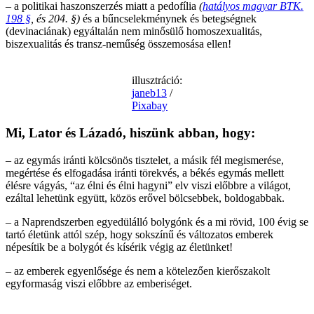
– a politikai haszonszerzés miatt a pedofília
(
hatályos magyar BTK.
198 §
, és 204. §)
és a bűncselekménynek és betegségnek
(devinaciának) egyáltalán nem minősülő homoszexualitás,
biszexualitás és transz-neműség összemosása ellen!
illusztráció:
janeb13
/
Pixabay
Mi, Lator és Lázadó, hiszünk abban, hogy:
– az egymás iránti kölcsönös tisztelet, a másik fél megismerése,
megértése és elfogadása iránti törekvés, a békés egymás mellett
élésre vágyás, “az élni és élni hagyni” elv viszi előbbre a világot,
ezáltal lehetünk együtt, közös erővel bölcsebbek, boldogabbak.
– a Naprendszerben egyedülálló bolygónk és a mi rövid, 100 évig se
tartó életünk attól szép, hogy sokszínű és változatos emberek
népesítik be a bolygót és kísérik végig az életünket!
– az emberek egyenlősége és nem a kötelezően kierőszakolt
egyformaság viszi előbbre az emberiséget.