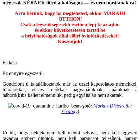
még csak KÉRNEK tőled a hatóságok — és nem utasítanak rá!
Arra kérünk, hogy ha megteheted, akkor MARADJ
OTTHON!
Csak a legszükségesebb esetben lépj ki az ajtón
és ekkor következetesen tartsd be
a helyi hatóságok által előírt óvintézkedéseket!
Köszönjük!
És kész.
Ez ennyire egyszerű.
Gondolom ti is találkoztatok már az ezzel kapcsolatos mémekkel,
feliratokkal, vicces fotókkal: nagyapáinknak, apáinknak a
háború(k)ba kellett elmenniük, pedig egyáltalán nem akartak.
(fotó:
Markus Distelrath
/
Pixabay
)
Jó hír, hogy nektek nem kell menni sehova, nem kell fegyvert
ragadva embert ölnötök, nem kell parancsot teljesíteni, hanem