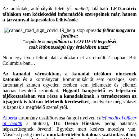
Az autóutak, autópályák felett
(és mellett)
található
LED-mátrix
táblákon sem közlekedési információk szerepelnek már, hanem
a járvánnyal kapcsolatos felhívások
:
a felirat magyarra
fordítva:
“segíts te is megállítani a COVID-19 terjedését
csak létfontosságú ügy érdekében utazz”
Nem egy ilyen felirat alatt autóztam el az elmúlt 2 napban Brit
Columbia-ban…
Az kanadai városokban, a kanadai utcákon nincsenek
katonák
és a kormányzati kommunikációt sem országos, sem
tartományi szinten egyetlen esetben sem jellemezte és jellemzi
harcias hevületű szónoklat.
Higgadt hangvételű és teljeskörű
tájékoztatásban van része a kanadaiaknak, s természetesen az
újságírók is bátran feltehetik kérdéseiket
, amelyekre még választ
is kapnak a megfelelő személytől.
Alberta
tartomány tisztifőorvosa (angol nyelven
chief medical officer
of health
a titulusa),
Dr. Deena Hinshaw
pedig hatalmas
népszerűségnek örvend! Egyrészt mert kedves mosolya van.
Másrészt pedig mert
a munkaterületén hatalmas szaktudással bír,