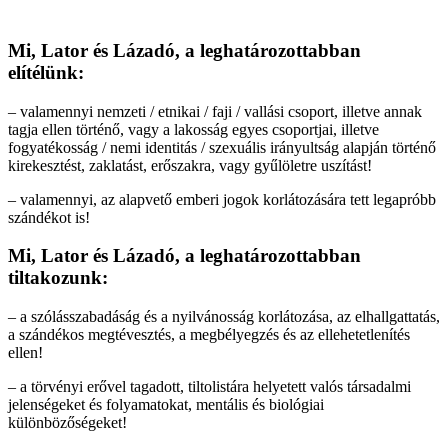
Mi, Lator és Lázadó, a leghatározottabban
elítélünk:
– valamennyi nemzeti / etnikai / faji / vallási csoport, illetve annak
tagja ellen történő, vagy a lakosság egyes csoportjai, illetve
fogyatékosság / nemi identitás / szexuális irányultság alapján történő
kirekesztést, zaklatást, erőszakra, vagy gyűlöletre uszítást!
– valamennyi, az alapvető emberi jogok korlátozására tett legapróbb
szándékot is!
Mi, Lator és Lázadó, a leghatározottabban
tiltakozunk:
– a szólásszabadáság és a nyilvánosság korlátozása, az elhallgattatás,
a szándékos megtévesztés, a megbélyegzés és az ellehetetlenítés
ellen!
– a törvényi erővel tagadott, tiltolistára helyetett valós társadalmi
jelenségeket és folyamatokat, mentális és biológiai
különbözőségeket!