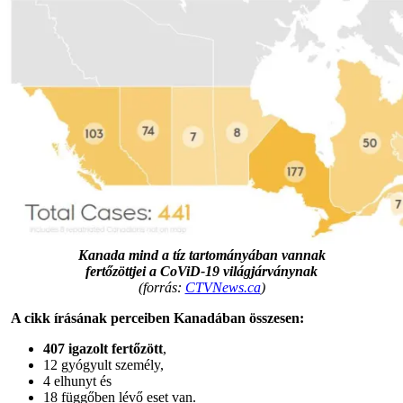
Kanada mind a tíz tartományában vannak
fertőzöttjei a CoViD-19 világjárványnak
(forrás:
CTVNews.ca
)
A cikk írásának perceiben Kanadában összesen:
407 igazolt fertőzött
,
12 gyógyult személy,
4 elhunyt és
18 függőben lévő eset van.