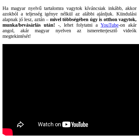
Ha magyar nyelvű tartalomra vagytok kíváncsiak inkább, akkor
azokból a teljesség igénye nélkül az alábbi ajánljuk. Kiindulási
alapnak jó lesz, aztán –
mivel többségében úgy is otthon vagytok,
munka/bevásárlás után!
-, lehet folytatni a
YouTube
-on akár
angol, akár magyar nyelven az ismeretterjesztő videók
megtekintését!