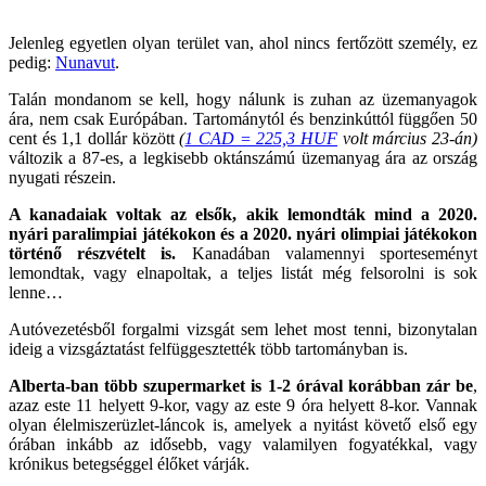
Jelenleg egyetlen olyan terület van, ahol nincs fertőzött személy, ez
pedig:
Nunavut
.
Talán mondanom se kell, hogy nálunk is zuhan az üzemanyagok
ára, nem csak Európában. Tartománytól és benzinkúttól függően 50
cent és 1,1 dollár között
(
1 CAD = 225,3 HUF
volt március 23-án)
változik a 87-es, a legkisebb oktánszámú üzemanyag ára az ország
nyugati részein.
A kanadaiak voltak az elsők, akik lemondták mind a 2020.
nyári paralimpiai játékokon és a 2020. nyári olimpiai játékokon
történő részvételt is.
Kanadában valamennyi sporteseményt
lemondtak, vagy elnapoltak, a teljes listát még felsorolni is sok
lenne…
Autóvezetésből forgalmi vizsgát sem lehet most tenni, bizonytalan
ideig a vizsgáztatást felfüggesztették több tartományban is.
Alberta-ban több szupermarket is 1-2 órával korábban zár be
,
azaz este 11 helyett 9-kor, vagy az este 9 óra helyett 8-kor. Vannak
olyan élelmiszerüzlet-láncok is, amelyek a nyitást követő első egy
órában inkább az idősebb, vagy valamilyen fogyatékkal, vagy
krónikus betegséggel élőket várják.