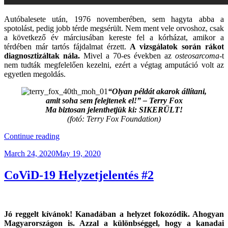
Autóbalesete után, 1976 novemberében, sem hagyta abba a
spotolást, pedig jobb térde megsérült. Nem ment vele orvoshoz, csak
a következő év márciusában kereste fel a kórházat, amikor a
térdében már tartós fájdalmat érzett.
A vizsgálatok során rákot
diagnosztizáltak nála.
Mivel a 70-es években az
osteosarcoma
-t
nem tudták megfelelően kezelni, ezért a végtag amputáció volt az
egyetlen megoldás.
“Olyan példát akarok állítani,
amit soha sem felejtenek el!” – Terry Fox
Ma biztosan jelenthetjük ki: SIKERÜLT!
(fotó: Terry Fox Foundation)
“Terry
Continue reading
Fox,
Posted
March 24, 2020
May 19, 2020
A
on
Kanadaiak
Hőse”
CoViD-19 Helyzetjelentés #2
Jó reggelt kívánok! Kanadában a helyzet fokozódik. Ahogyan
Magyarországon is. Azzal a különbséggel, hogy a kanadai