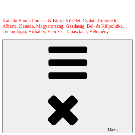
Skip
to
content
Kanada Banda Podcast & Blog | Közélet, Család, Emigráció,
Alberta, Kanada, Magyarország, Gazdaság, Bel- és Külpolitika,
Technológia, Hírháttér, Elemzés, Tapasztalat, Vélemény.
Menu