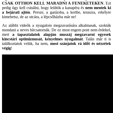
CSAK OTTHON KELL MARADNI A FENEKETEKEN
. Ezt
pedig úgy kell csinálni, hogy leültök a kanapéra és
nem mentek ki
a bejárati ajtón
. Persze, a garázsba, a kertbe, teraszra, erkélyre
kimehetsz, de az utcára, a lépcsőházba már ne!
Az alábbi videók a nyugalom megzavarására alkalmasak, szokták
mondani a neves hírcsatornák. De ez most engem pont nem érdekel,
mert
a tapasztalatok alapján muszáj megzavarni egyesek
kincstári optimizmusát, kényelmes nyugalmát
. Talán már ti is
találkoztatok velük, ha nem,
most szánjatok rá időt és nézzétek
végig
!