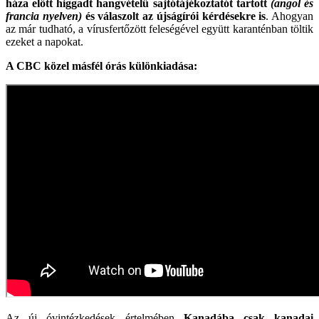
háza előtt higgadt hangvételű sajtótájékoztatót tartott
(angol és
francia nyelven)
és válaszolt az újságírói kérdésekre is
. Ahogyan
az már tudható, a vírusfertőzött feleségével együtt karanténban töltik
ezeket a napokat.
A CBC közel másfél órás különkiadása:
Az új óvintézkedések értelmében
Kanadába csak kanadai