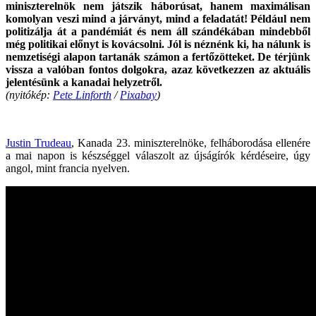
miniszterelnök nem játszik háborúsat, hanem maximálisan
komolyan veszi mind a járványt, mind a feladatát! Például nem
politizálja át a pandémiát és nem áll szándékában mindebből
még politikai előnyt is kovácsolni. Jól is néznénk ki, ha nálunk is
nemzetiségi alapon tartanák számon a fertőzötteket. De térjünk
vissza a valóban fontos dolgokra, azaz következzen az aktuális
jelentésünk a kanadai helyzetről.
(nyitókép:
Pete Linforth
/
Pixabay
)
Justin Trudeau
, Kanada 23. miniszterelnöke, felháborodása ellenére
a mai napon is készséggel válaszolt az újságírók kérdéseire, úgy
angol, mint francia nyelven.