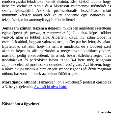
rendszergazdai feladatokat kellett ellátnia. Első kézből tudom, hogy
kebelére ölelné az Apple és a Microsoft valamennyi mérnökét és
szoftverfejlesztőjét! Akiknek professzionális hozzáállása miatt
minimum kétszer annyi időt kellett eltöltenie egy Windows 10
telepítéssel, mint amennyit egyébként kellene!
Jómagam szintén teszem a dolgom
, miközben aggódom szeretteim
egészségéért
(és persze, a magaméért is)
. Latorhoz képest többet
vagyok úton és többet járok Alberta-n kívül, így aztán többet is
érzékelek abból, hogyan változott meg az élet pár hét leforgása alatt.
Egyfelől jó azt látni, hogy ha nem is mindenki, de a többség azért
akar és képes is alkalmazkodni a megváltozott körülményekhez,
másfelől pedig elkedvetlenít, ha a sok bezárt üzlethelyiséget, üres
irodaházakat és parkolókat látom. Ahol 3-4 hete még hangosan
zajlott az élet, ott most csak a csendes üresség van. Azt hiszem, hogy
a lányaink jól viselik a hirtelen jött szabadságot és jól érzik magukat
otthon, hasznosan telnek az otthon töltött napok.
Maradjatok otthon!
Hamarosan jön a következő podcast epizód és
a 3. helyzetjelentés.
Az első itt olvasható.
Köszönöm a figyelmet!
– Lázadó