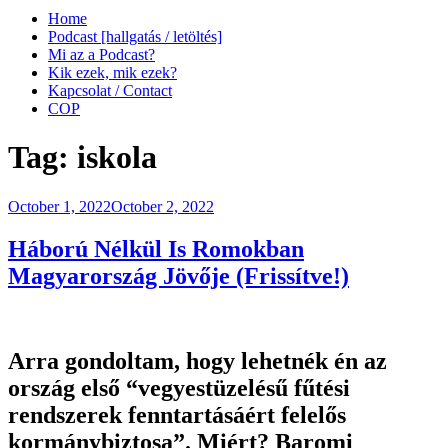
Home
Podcast [hallgatás / letöltés]
Mi az a Podcast?
Kik ezek, mik ezek?
Kapcsolat / Contact
COP
Tag:
iskola
Posted
October 1, 2022
October 2, 2022
on
Háború Nélkül Is Romokban
Magyarország Jövője (Frissítve!)
Arra gondoltam, hogy lehetnék én az
ország első “vegyestüzelésű fűtési
rendszerek fenntartásáért felelős
kormánybiztosa”. Miért? Baromi