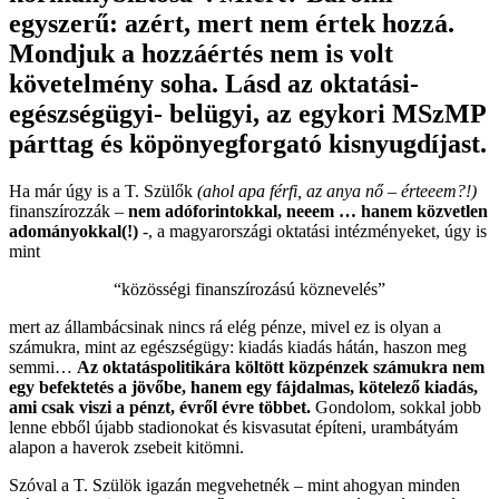
egyszerű: azért, mert nem értek hozzá.
Mondjuk a hozzáértés nem is volt
követelmény soha. Lásd az oktatási-
egészségügyi- belügyi, az egykori MSzMP
párttag és köpönyegforgató kisnyugdíjast.
Ha már úgy is a T. Szülők
(ahol apa férfi, az anya nő – érteeem?!)
finanszírozzák –
nem adóforintokkal, neeem … hanem közvetlen
adományokkal(!)
-, a magyarországi oktatási intézményeket, úgy is
mint
“közösségi finanszírozású köznevelés”
mert az állambácsinak nincs rá elég pénze, mivel ez is olyan a
számukra, mint az egészségügy: kiadás kiadás hátán, haszon meg
semmi…
Az oktatáspolitikára költött közpénzek számukra nem
egy befektetés a jövőbe, hanem egy fájdalmas, kötelező kiadás,
ami csak viszi a pénzt, évről évre többet.
Gondolom, sokkal jobb
lenne ebből újabb stadionokat és kisvasutat építeni, urambátyám
alapon a haverok zsebeit kitömni.
Szóval a T. Szülök igazán megvehetnék – mint ahogyan minden