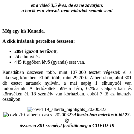
ez a videó 3,5 éves, de ez ne zavarjon:
a bacik és a vírusok nem változtak semmit sem!
Még egy kis Kanada.
A cikk írásának perceiben összesen:
2091 igazolt fertőzött
,
24 elhunyt és
445 függőben lévő (gyanús) eset van.
Kanadában összesen több, mint 107.000 tesztet végeztek el a
lakosság köreiben. Ebből több, mint 29.700-t Alberta-ban, ahol 301
db esetet tartanak nyilván, a mai napig 1 elhunytról van
tudomásunk. A fertőzöttek 59%-a férfi, 62%-a Calgary-ban és
környékén él. 18 személy van kórházban, ebből 7 fő az intenzív
osztályon.
Alberta-ban március 6-tól 23-
ig
összesen 301 személyt fertőzött meg a COVID-19