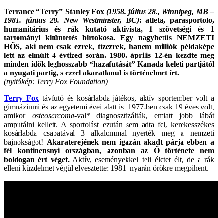
Terrance “Terry” Stanley Fox
(1958. július 28., Winnipeg, MB –
1981. június 28. New Westminster, BC)
: atléta, parasportoló,
humanitárius és rák kutató aktivista,
1 szövetségi és 1
tartományi kitüntetés birtokosa. Egy nagybetűs NEMZETI
HŐS, aki nem csak ezrek, tízezrek, hanem milliók példaképe
lett az elmúlt 4 évtized során. 1980. április 12-én kezdte meg
minden idők leghosszabb “hazafutását” Kanada keleti partjától
a nyugati partig, s ezzel akaratlanul is történelmet írt.
(nyitókép: Terry Fox Foundation)
Terry Fox
távfutó és kosárlabda játékos, aktív sportember volt a
gimnáziumi és az egyetemi évei alatt is. 1977-ben csak 19 éves volt,
amikor
osteosarcoma
-val* diagnosztizálták, emiatt jobb lábát
amputálni kellett. A sportolást ezután sem adta fel, kerekesszékes
kosárlabda csapatával 3 alkalommal nyerték meg a nemzeti
bajnokságot!
Akaraterejének nem igazán akadt párja ebben a
fél kontinensnyi országban, azonban az Ő története nem
boldogan ért véget.
Aktív, eseményekkel teli életet élt, de a rák
elleni küzdelmet végül elvesztette: 1981. nyarán örökre megpihent.