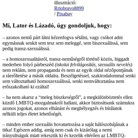
illusztráció:
Rriobravo8899
/
Pixabay
Mi, Lator és Lázadó, úgy gondoljuk, hogy:
– azonos nemű párt látni kézenfogva sétálni, vagy csókot adni
egymásnak senkit sem tesz sem meleggé, sem biszexuálissá, sem
pedig transz-szexuálissá.
– a homoszexualitásról, transz-neműségről történő közös, higgadt
mederben folyó párbeszéd
(iskolai felvilágosítás, szexuális nevelés)
nem reklám, nem propaganda és nem az egyik oldal nézőpontjának
a ráerőltetése a másik oldalra. Beszélgetéssel, szakirodalommal senki
sem változtatható homoszexuálissá, senki nemváltoztatása nem
erőszakolható ki ezáltal!
– ha nem akarsz a “meleg büszkeségről”, a megkülönböztetés ellen
küzdő LMBTQ-mozgalmakról hallani, akkor biztosítsunk számukra
azonos jogokat, azonos elbánást és megbélyegzés és bírálatok
nélküli teljes életet lehetőségét.
– minden ember szexuális hovatartozása a saját hálószobájának a
titka! Egészen addig, amíg nem csak és kizárólag a nemi
irányultságuk miatt rekesztik ki és kezelik eltérően az LMBTQ-