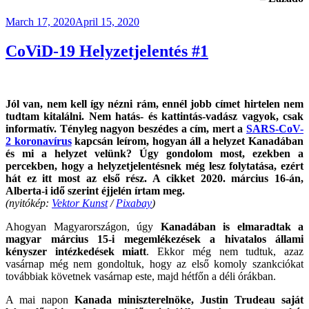
Posted
March 17, 2020
April 15, 2020
on
CoViD-19 Helyzetjelentés #1
Jól van, nem kell így nézni rám, ennél jobb címet hirtelen nem
tudtam kitalálni. Nem hatás- és kattintás-vadász vagyok, csak
informatív. Tényleg nagyon beszédes a cím, mert a
SARS-CoV-
2 koronavírus
kapcsán leírom, hogyan áll a helyzet Kanadában
és mi a helyzet velünk? Úgy gondolom most, ezekben a
percekben, hogy a helyzetjelentésnek még lesz folytatása, ezért
hát ez itt most az első rész. A cikket 2020. március 16-án,
Alberta-i idő szerint éjjelén írtam meg.
(nyitókép:
Vektor Kunst
/
Pixabay
)
Ahogyan Magyarországon, úgy
Kanadában is elmaradtak a
magyar március 15-i megemlékezések a hivatalos állami
kényszer intézkedések miatt
. Ekkor még nem tudtuk, azaz
vasárnap még nem gondoltuk, hogy az első komoly szankciókat
továbbiak követnek vasárnap este, majd hétfőn a déli órákban.
A mai napon
Kanada miniszterelnöke, Justin Trudeau saját