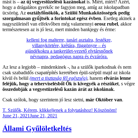
mást is –
az új vegyestüzelésű kazánokat
is. Miért, miért? Azért,
hogy a drágalátos gyerkőc ne fagyjon meg, amíg az iskolapadban
ücsörög. Az
osztályfőnökök, a Szülöi Munkaközösségek pedig
szorgalmasan gyűjtsék a forintokat egész évben
. Esetleg akinek a
nagyszüleinél van elfekvőben még valamennyi
orosz rubel
, akkor
természetesen az is jó lesz, mert minden bankjegy és érme:
kelleni fog malterre, tanári asztalra, festékre,
villanykörtére, krétára, függönyre – és
ajándékokra a tankerület-vezető elvtársnőnek
névnapra, pedagógus napra és évzáróra.
Az lesz a legjobb – mindenkinek -, ha a szülők iparkodnak és nem
csak szabadidős csapatépítés keretében épül-szépül majd az iskola
kívül és belül
(mert a tisztaság fél egészség)
, hanem
elvárás lenne
feléjük, hogy a teherviselésből Ők is kivegyék a részüket
, s végre
összedobják a vegyestüzelésű kazán árát az iskolának
.
Csak szólok, hogy szerintem jó lesz sietni,
már Október van
.
T. Szülők, Kérem, klikkeljenek a folytatáshoz! Köszönöm!
Posted
June 21, 2021
June 21, 2021
on
Állami Gyűlöletkeltés