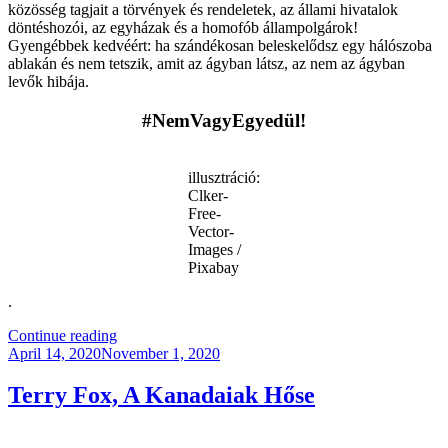
közösség tagjait a törvények és rendeletek, az állami hivatalok
döntéshozói, az egyházak és a homofób állampolgárok!
Gyengébbek kedvéért: ha szándékosan beleskelődsz egy hálószoba
ablakán és nem tetszik, amit az ágyban látsz, az nem az ágyban
levők hibája.
#NemVagyEgyedül!
illusztráció:
Clker-
Free-
Vector-
Images /
Pixabay
.
“Állami
Continue reading
Posted
Gyűlöletkeltés”
April 14, 2020
November 1, 2020
on
Terry Fox, A Kanadaiak Hőse