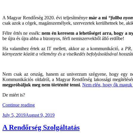
A Magyar Rendőrség 2020. évi teljesítménye
már a mi
“fullba nyom
csak azok a cégek, magánszemélyek, szervezetek kerülhetnek be, akik v
Félre értés ne essék:
nem én keresem a lehetőséget arra, hogy a 
be újra és újra abba a bizonyos, férfi nemiszervekből álló erdőbe!
Ha valamihez értek az IT mellett, akkor az a kommunikáció, a
PR
,
környezete között a vélemény és a viselkedés befolyásolásával hosszút
Nem csak az ország, hanem az univerzum szégyene, hogy egy nem
Kommunikációs oldalról, a Magyar Rendőrség lakossági megítélésén
megpróbáljuk meg nem történtté tenni
.
Nem elég, hogy ők maguk is
De miért is?
“Mélységes
Continue reading
Döbbenet
Posted
July 5, 2019
August 9, 2019
–
on
Második
Felvonás!”
A Rendőrség Szolgáltatás