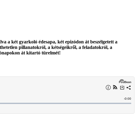
lva a két gyarkoló édesapa, két epizódon át beszélgetett a
thetetlen pillanatokról, a kétségeikről, a feladatokról, a
hónapokon át kitartó türelmét!