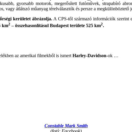
kusabb, gyorsabb motorok, megerősített futóművek, strapabíró abron
os, vagy átlátszó műanyag térelválasztók és persze a megkülönböztető j
rségi kerületet ábrázolja.
A CPS-től származó információk szerint e
2
2
5 km
– összehasonlításul Budapest területe 525 km
.
elékben az amerikai filmekből is ismert
Harley-Davidson
-ok …
Constable Mark Smith
(fotó: Facebook)