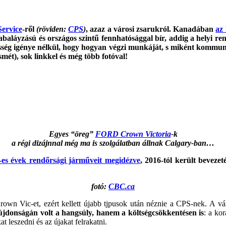
Service
-ről
(röviden:
CPS
)
, azaz a városi zsarukról. Kanadában
az
aláyzású és országos szintű fennhatósággal bír, addig a helyi rend
esség igénye nélkül, hogy hogyan végzi munkáját, s miként kommunik
ét), sok linkkel és még több fotóval!
Egyes “öreg”
FORD Crown Victoria
-k
a régi dizájnnal még ma is szolgálatban állnak Calgary-ban…
50-es évek rendőrsági járműveit megidézve
, 2016-tól került bevezet
fotó:
CBC.ca
n Vic-et, ezért kellett újabb tjpusok után néznie a CPS-nek. A vál
jdonságán volt a hangsúly, hanem a költségcsökkentésen is
: a ko
t leszedni és az újakat felrakatni.