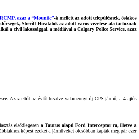
 RCMP, azaz a “Mountie”
-k mellett az adott településnek, őslakos
őrségek, Sheriff Hivatalok az adott város vezetése alá tartoznak
ál a civil lakossággal, a médiával a Calgary Police Service, azaz
ésre
. Azaz ettől az évtől kezdve valamennyi új CPS jármű, a 4 ajtós
asztás elsődlegesen
a Taurus alapú Ford Interceptor-ra, illetve a
rábbiakhoz képest ezeket a járműveket olcsóbban kapták meg pár ezer