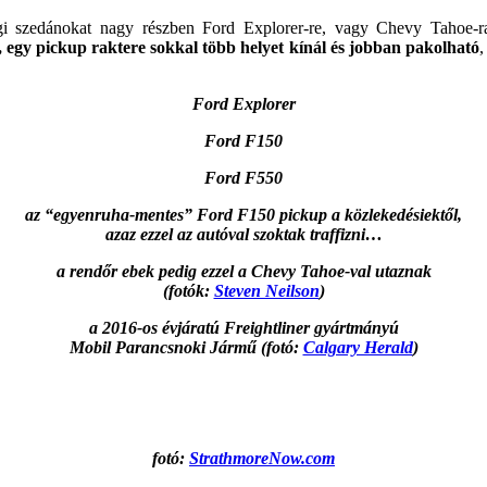
gi szedánokat nagy részben Ford Explorer-re, vagy Chevy Tahoe-ra
egy pickup raktere sokkal több helyet kínál és jobban pakolható
,
Ford Explorer
Ford F150
Ford F550
az “egyenruha-mentes” Ford F150 pickup a közlekedésiektől,
azaz ezzel az autóval szoktak traffizni…
a rendőr ebek pedig ezzel a Chevy Tahoe-val utaznak
(fotók:
Steven Neilson
)
a 2016-os évjáratú Freightliner gyártmányú
Mobil Parancsnoki Jármű (fotó:
Calgary Herald
)
fotó:
StrathmoreNow.com