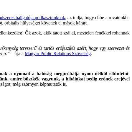
ndszeres hallgatója podkasztunknak
, az tudja, hogy ebbe a rovatunkba
, orbitális hülyeséget követtek el mások kárára.
llenkezőleg! Ők azok, akik tátott szájjal, meztelen fenékkel rohannak
vékenység tervszerű és tartós erőfeszítés azért, hogy egy szervezet és
fenn.”
– írja a
Magyar Public Relations Szövetség
.
ának a nyomait a hatóság megpróbálja nyom nélkül eltüntetni
!
lünk, amire büszkék vagyunk, a hibáinkat pedig erőnek erejével
sságot, még szörnyen képmutatók is.