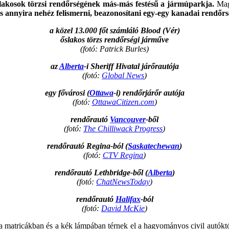
lakosok törzsi rendőrségének más-más festésű a jármúparkja.
Magy
s annyira nehéz felismerni, beazonosítani egy-egy kanadai rendőr
a közel 13.000 főt számláló Blood (Vér)
őslakos törzs rendőrségi járműve
(fotó: Patrick Burles)
az
Alberta
-i Sheriff Hivatal járőrautója
(fotó:
Global News
)
egy fővárosi (
Ottawa
-i) rendőrjárőr autója
(fotó:
OttawaCitizen.com
)
rendőrautó
Vancouver
-ből
(fotó:
The Chilliwack Progress
)
rendőrautó Regina-ból (
Saskatechewan
)
(fotó:
CTV Regina
)
rendőrautó Lethbridge-ből (
Alberta
)
(fotó:
ChatNewsToday
)
rendőrautó
Halifax
-ból
(fotó:
David McKie
)
a matricákban és a kék lámpában térnek el a hagyományos civil autóktó