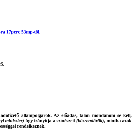
óra 17perc 53mp-től
.
tő.
adófizető állampolgárok. Az előadás, talán mondanom se kell,
yi miniszter)
úgy irányítja a színészeit
(közrendőrök)
, mintha azok
pességgel rendelkeznek.