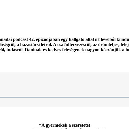
dai podcast 42. epizódjában egy hallgató által írt levélből kiindu
őségről, a házastársi létről. A családtervezésről, az örömteljes, felej
inról, tudásról. Daninak és kedves feleségének nagyon köszönjük a 
“A gyermekek a szeretetet