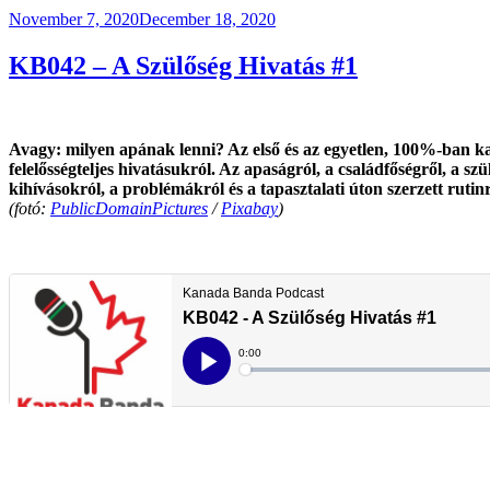
Posted
November 7, 2020
December 18, 2020
on
KB042 – A Szülőség Hivatás #1
Avagy: milyen apának lenni? Az első és az egyetlen, 100%-ban kana
felelősségteljes hivatásukról. Az apaságról, a családfőségről, a szül
kihívásokról, a problémákról és a tapasztalati úton szerzett rut
(fotó:
PublicDomainPictures
/
Pixabay
)
.
.