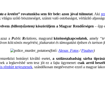
.
ta a kretént”
rovatunkba sem fér bele: azon jóval túlmutat
. Aki
re
ilágra szóló böszmeséget, szánni való ostobaságot, vérlázító aljasságot
nyelvem
(billentyűzetem)
köszörüljem a Magyar Rendőrségen
– épp e
 azaz a
P
ublic
R
elations
, magyarul
közönségkapcsolatok
, amely
“te
ávon kölcsönös megértést, jóakaratot és támogatást építsen és tartson 
(fotó:
Alexas_Fotos
/
Pixabay
)
zetközi botrányt kiváltó esetet,
a szólásszabadság sárba tiprás
ek a legkevésbé sem tesz jót ez a fajta ügymenet:
csak arról beszé
 rémhírt terjesztenek
, szándékosan megtévesztve ezzel a magyar lako