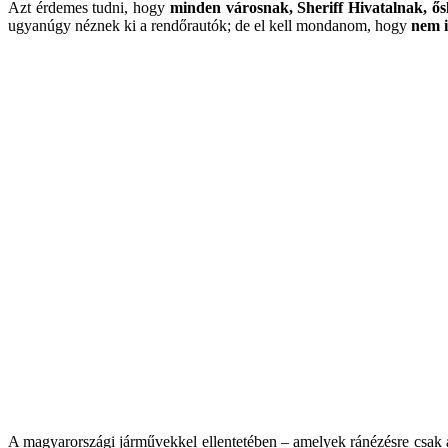
Azt érdemes tudni, hogy
minden városnak, Sheriff Hivatalnak, ős
ugyanúgy néznek ki a rendőrautók; de el kell mondanom, hogy
nem i
A magyarországi járművekkel ellentetében – amelyek ránézésre csak 