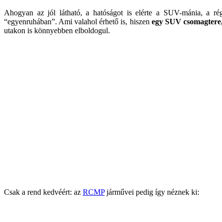
Ahogyan az jól látható, a hatóságot is elérte a SUV-mánia, a ré
“egyenruhában”. Ami valahol érhető is, hiszen
egy SUV csomagtere, 
utakon is könnyebben elboldogul.
Csak a rend kedvéért: az
RCMP
járművei pedig így néznek ki: