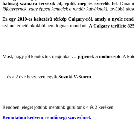
hatóság számára tervezik át, építik meg és szerelik fel
. Dinami
lőfegyvernek, vagy éppen kennelek a rendőr kutyáknak)
, továbbá rács
Ez
egy 2010-es keltezésű térkép Calgary-ról, amely a nyolc rendő
számot érhető okokból nem fognak mondani.
A Calgary területe 82
Most, hogy jól kiautóztuk magunkat …
jöjjenek a motorosok
. A köt
…és a 2 éve beszerzett egyik
Suzuki V-Storm
.
Rendben, eleget jöttünk-mentünk-gurultunk 4 és 2 keréken.
Bemutatom kedvenc rendőrségi szóvivőmet.