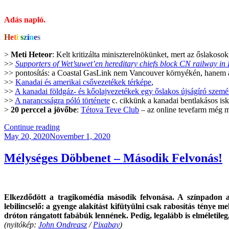
Adás napló.
H
e
t
i
s
z
í
n
e
s
>
Meti Heteor
: Kelt kritizálta miniszterelnökünket, mert az őslakosok
>>
Supporters of Wet’suwet’en hereditary chiefs block CN railway in
>> pontosítás: a Coastal GasLink nem Vancouver környékén, hanem attó
>>
Kanadai és amerikai csővezetékek térképe
,
>>
A kanadai földgáz- és kőolajvezetékek egy őslakos újságíró szemé
>>
A narancsságra póló története
c. cikkünk a kanadai bentlakásos isk
>
20 perccel a jövőbe
:
Tétova Teve Club
– az online tevefarm még 
“KB042
Continue reading
Posted
–
May 20, 2020
November 1, 2020
on
A
Szülőség
Mélységes Döbbenet – Második Felvonás!
Hivatás
#1”
Elkezdődött a tragikomédia második felvonása. A színpadon a
lebilincselő: a gyenge alakítást kifütyülni csak rabosítás ténye me
dróton rángatott fabábúk lennének. Pedig, legalább is elméletileg
(nyitókép:
John Ondreasz
/
Pixabay
)