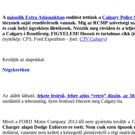
A
második Extra Adásunkban
említést tettünk a
Calgary Police 
törzsnek saját rendőrőrseik vannak. Míg az RCMP szövetségi szab
és csak helyi ügyekben illetékesek. Nézzük meg röviden és a telj
a Calgary-i Rendőrség. FIGYELEM! Hosszú és tartalmas cikk (ism
(nyitókép: CPS, Ford Expedition – fotó:
CTV Calgary
)
Kezdjük az alapokkal.
Négykeréken
Az alább látható,
fekete festésű, fehér ajtós “retró” dizájn, az 
szedántól a teherautóig, ilyen festéssel érkezett meg Calgary-ba.
Mivel a FORD Motor Company 2012-től nem gyártotta tovább a Crow
Charger alapú Dodge Enforcer-re esett. Nem csak ezen típusok ú
dollárral, valamint nem kellett a kiöregedő jármúvekről a régi matricáka