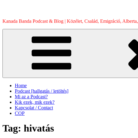
Skip
to
content
Kanada Banda Podcast & Blog | Közélet, Család, Emigráció, Alberta,
Home
Podcast [hallgatás / letöltés]
Mi az a Podcast?
Kik ezek, mik ezek?
Kapcsolat / Contact
COP
Tag:
hivatás