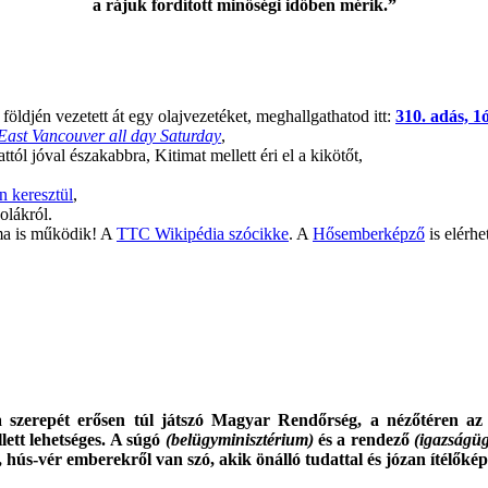
a rájuk fordított minőségi időben mérik.”
 földjén vezetett át egy olajvezetéket, meghallgathatod itt:
310. adás, 1
 East Vancouver all day Saturday
,
l jóval északabbra, Kitimat mellett éri el a kikötőt,
n keresztül
,
olákról.
ma is működik! A
TTC Wikipédia szócikke
. A
Hősemberképző
is elérhe
 szerepét erősen túl játszó Magyar Rendőrség, a nézőtéren az 
llett lehetséges. A súgó
(belügyminisztérium)
és a rendező
(igazságüg
, hús-vér emberekről van szó, akik önálló tudattal és józan ítélőké