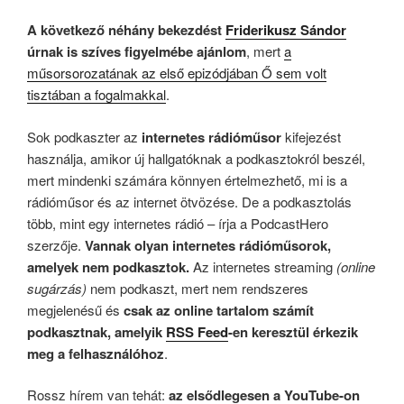
A következő néhány bekezdést
Friderikusz Sándor
úrnak is szíves figyelmébe ajánlom
, mert
a
műsorsorozatának az első epizódjában Ő sem volt
tisztában a fogalmakkal
.
Sok podkaszter az
internetes rádióműsor
kifejezést
használja, amikor új hallgatóknak a podkasztokról beszél,
mert mindenki számára könnyen értelmezhető, mi is a
rádióműsor és az internet ötvözése. De a podkasztolás
több, mint egy internetes rádió – írja a PodcastHero
szerzője.
Vannak olyan internetes rádióműsorok,
amelyek nem podkasztok.
Az internetes streaming
(online
sugárzás)
nem podkaszt, mert nem rendszeres
megjelenésű és
csak az online tartalom számít
podkasztnak, amelyik
RSS Feed
-en keresztül érkezik
meg a felhasználóhoz
.
Rossz hírem van tehát:
az elsődlegesen a YouTube-on