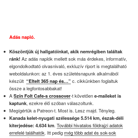
Adás napló.
Köszöntjük új hallgatóinkat, akik nemrégiben találtak
ránk!
Az adás naplók mellett sok más érdekes, informatív,
elgondolkodtató olvasnivaló, exkluzív riport is megtalálható
weboldalunkon: az 1. éves születésnapunk alkalmából
készült
“Eltelt 365 nap és…”
c. cikkünkben foglaltuk
össze a legfontosabbakat!
A
Szín Folt Cafe-s crossover
-t követően
e-maileket is
kaptunk
, ezekre élő szóban válaszoltunk.
Megígértük a Patreon-t. Most is. Lesz majd. Tényleg.
Kanada kelet-nyugati szélessége 5.514 km, észak-déli
kiterjedése: 4.634 km
.
További hivatalos földrajzi adatok
errefelé találhatók
. Itt pedig
még több adat és sok-sok