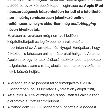
a 2000-es évek közepétől kapott, leginkább
az
Apple iPod
népszerűségének köszönhetően terjedt el a letölthető,
non-lineáris, rendszeresen jelentkező online
rádiómúsor, amelyre akkoriban még
audioblogging
néven hivatkoztak
.
Ezekben az években még nem volt kellően
kiépített/elterjedt és legfőképp nem volt olcsó a
mobilinternet az Államokban és Nyugat-Európában, hogy
útközben is lehessen online műsorokat hallgatni. Azaz az
Apple csak egy felhasználóbarát eszközt adott a podkaszt
hallgatáshoz, sem a műfaj alapjait, sem az elnevezést nem
nekik köszönhetjük.
A világon az első podcast tárhelyszolgáltató a 2004.
Októberében indult Liberated Syndication
(
libsyn.com
)
.
Az
iTunes
4.9-es verziójában
(2005. Június)
vált először
elérhetővé a
Podcast
menüpont.
A Yahoo.com 2005. Októberében indította el a
podcast