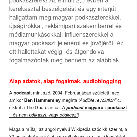
kerekasztal beszélgetést és egy interjút
hallgattam meg magyar podkaszterekkel,
újságírókkal, reklámipari szakemberrel és
médiamunkásokkal, influenszerekkel a
magyar podkaszt jelenéről és jövőjéről. Az
ott hallottakat végig- és átgondolva
fogalmazódtak meg bennem az alábbiak.
Alap adatok, alap fogalmak, audioblogging
A
podcast
, mint szó, 2004. Februárjában született meg,
amikor
Ben Hammersley
megírta
“Audible revolution”
c.
cikkét a The Guardian-ba.
A
podcast
magyarul: podkaszt
– és nem
pótkaszt
, vagy
pódkeszt
!
Maga a műfaj,
az angol nyelvű Wikipedia szócikk szerint
, a
80-as évek Amerikájába vezethető vissza. Igazi lendületet