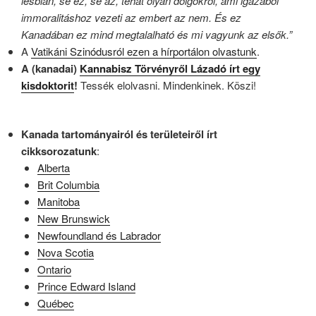
lesbian, se ez, se az, tehát olyan dolgokról, ami igazából
immoralitáshoz vezeti az embert az nem. És ez
Kanadában ez mind megtalalható és mi vagyunk az elsők.”
A
Vatikáni Szinódusról ezen a hírportálon olvastunk
.
A (kanadai)
Kannabisz Törvényről Lázadó írt egy
kisdoktorit
!
Tessék elolvasni. Mindenkinek. Köszi!
Kanada tartományairól és területeiről írt
cikksorozatunk
:
Alberta
Brit Columbia
Manitoba
New Brunswick
Newfoundland és Labrador
Nova Scotia
Ontario
Prince Edward Island
Québec