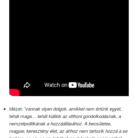
Idézet:
“vannak olyan dolgok, amikkel nem értünk egyet,
tehát maga… tehát kiállok az otthoni gondolkodásnak, a
nemzetpolitikának a hozzáállásához. A becsületes,
magyar, keresztény élet, az ahhoz nem tartozik hozzá a se