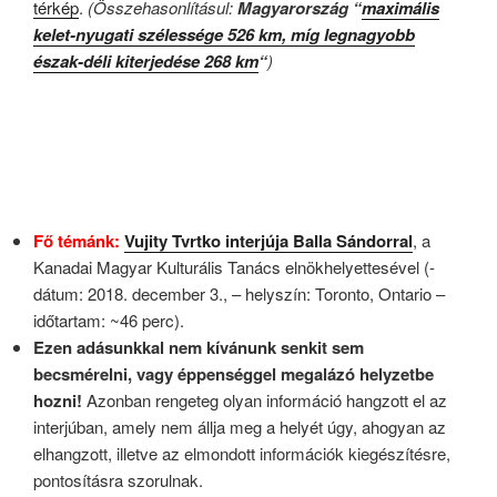
térkép
.
(Összehasonlításul:
Magyarország “
maximális
kelet-nyugati szélessége 526 km, míg legnagyobb
észak-déli kiterjedése 268 km
“
)
Fő témánk:
Vujity Tvrtko interjúja Balla Sándorral
, a
Kanadai Magyar Kulturális Tanács elnökhelyettesével (-
dátum: 2018. december 3., – helyszín: Toronto, Ontario –
időtartam: ~46 perc).
Ezen adásunkkal nem kívánunk senkit sem
becsmérelni, vagy éppenséggel megalázó helyzetbe
hozni!
Azonban rengeteg olyan információ hangzott el az
interjúban, amely nem állja meg a helyét úgy, ahogyan az
elhangzott, illetve az elmondott információk kiegészítésre,
pontosításra szorulnak.