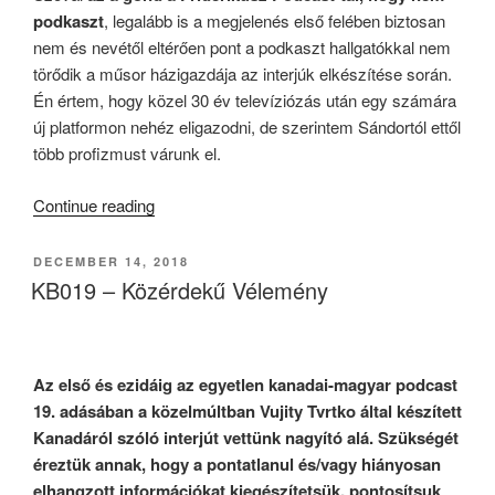
podkaszt
, legalább is a megjelenés első felében biztosan
nem és nevétől eltérően pont a podkaszt hallgatókkal nem
törődik a műsor házigazdája az interjúk elkészítése során.
Én értem, hogy közel 30 év televíziózás után egy számára
új platformon nehéz eligazodni, de szerintem Sándortól ettől
több profizmust várunk el.
“A
Continue reading
Magyar
Podkasztok”
POSTED
DECEMBER 14, 2018
ON
KB019 – Közérdekű Vélemény
Az első és ezidáig az egyetlen kanadai-magyar podcast
19. adásában a közelmúltban Vujity Tvrtko által készített
Kanadáról szóló interjút vettünk nagyító alá. Szükségét
éreztük annak, hogy a pontatlanul és/vagy hiányosan
elhangzott információkat kiegészítetsük, pontosítsuk