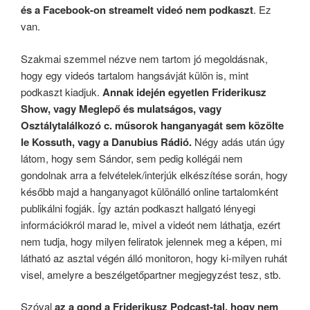
és a Facebook-on streamelt videó nem podkaszt
. Ez
van.
Szakmai szemmel nézve nem tartom jó megoldásnak,
hogy egy videós tartalom hangsávját külön is, mint
podkaszt kiadjuk.
Annak idején egyetlen Friderikusz
Show, vagy Meglepő és mulatságos, vagy
Osztálytalálkozó c. műsorok hanganyagát sem közölte
le Kossuth, vagy a Danubius Rádió.
Négy adás után úgy
látom, hogy sem Sándor, sem pedig kollégái nem
gondolnak arra a felvételek/interjúk elkészítése során, hogy
később majd a hanganyagot különálló online tartalomként
publikálni fogják. Így aztán podkaszt hallgató lényegi
információkról marad le, mivel a videót nem láthatja, ezért
nem tudja, hogy milyen feliratok jelennek meg a képen, mi
látható az asztal végén álló monitoron, hogy ki-milyen ruhát
visel, amelyre a beszélgetőpartner megjegyzést tesz, stb.
Szóval
az a gond a Friderikusz Podcast-tal, hogy nem