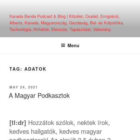
Skip
to
Kanada Banda Podcast & Blog | Közélet, Család, Emigráció,
content
Alberta, Kanada, Magyarország, Gazdaság, Bel- és Külpolitika,
Technológia, Hírháttér, Elemzés, Tapasztalat, Vélemény.
Menu
TAG:
ADATOK
POSTED
MAY 24, 2021
ON
A Magyar Podkasztok
[tl:dr]
Hozzátok szólok, nektek írok,
kedves hallgatók, kedves magyar
podkaszterek! Az elmúlt 2,5 évben 3