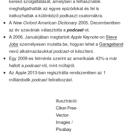
kereső szolgáltatását, amelyben a felhasználók
meghallgathatták az egyes epizódokat és fel is
iratkozhattak a különböző podkaszt csatornákra.
A
New Oxford American Dictionary
2005. Decemberében
az év szavának választotta a
podcast
-ot.
A 2006. Januárjában megtartott
Apple Keynote
-on
Steve
Jobs
személyesen mutatta be, hogyan lehet a
Garageband
nevű alkalmazásukkal
podcast
-ot készíteni.
Egy 2009-es felmérés szerint az amerikaiak 43%-a már
hallott a
podcast
-ról, mint műfajról.
Az Apple 2013-ban regisztrálta rendszerében az 1
milliárdodik
podcast
feliratkozást.
illusztráció:
Clker-Free-
Vector-
Images
/
Pixabay