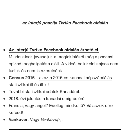
az interjú posztja Tvrtko Facebook oldalán
Az interjú Tvrtko Facebook oldalán érhető el.
Mindenkinek javasoljuk a megtekintését még a podcast
epizód meghallgatása elött. A videót belinkelni sajnos nem
tudjuk és nem is szeretnénk.
Census 2016
–
azaz a 2016-os kanadai népszámlálás
statisztikái itt
és
itt is
!
További
statisztikai adatok Kanadáról
.
2018. évi jelentés a kanadai emigrációról
.
Francia, vagy angol? Esetleg mindkettő?
Válaszok erre
keresd!
Vankuver
. Vagy
Venküvö(r)
.