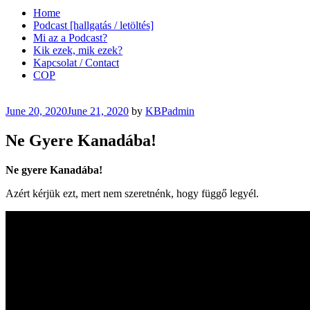
Home
Podcast [hallgatás / letöltés]
Mi az a Podcast?
Kik ezek, mik ezek?
Kapcsolat / Contact
COP
Posted
June 20, 2020
June 21, 2020
by
KBPadmin
on
Ne Gyere Kanadába!
Ne gyere Kanadába!
Azért kérjük ezt, mert nem szeretnénk, hogy függő legyél.