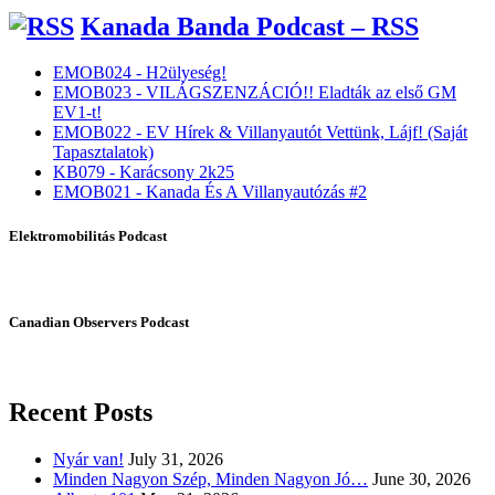
Kanada Banda Podcast – RSS
EMOB024 - H2ülyeség!
EMOB023 - VILÁGSZENZÁCIÓ!! Eladták az első GM
EV1-t!
EMOB022 - EV Hírek & Villanyautót Vettünk, Lájf! (Saját
Tapasztalatok)
KB079 - Karácsony 2k25
EMOB021 - Kanada És A Villanyautózás #2
Elektromobilitás Podcast
Canadian Observers Podcast
Recent Posts
Nyár van!
July 31, 2026
Minden Nagyon Szép, Minden Nagyon Jó…
June 30, 2026