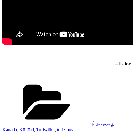
– Lator
Categories
Érdekesség
,
Kanada
,
Külföld
,
Turisztika
,
turizmus