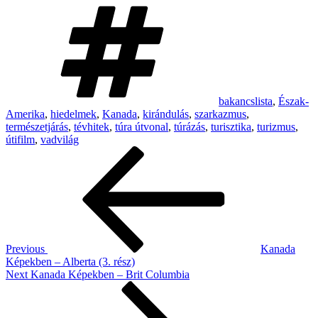
Tags
bakancslista
,
Észak-
Amerika
,
hiedelmek
,
Kanada
,
kirándulás
,
szarkazmus
,
természetjárás
,
tévhitek
,
túra útvonal
,
túrázás
,
turisztika
,
turizmus
,
útifilm
,
vadvilág
Post
Previous
Post
navigation
Previous
Kanada
Képekben – Alberta (3. rész)
Next
Next
Kanada Képekben – Brit Columbia
Post