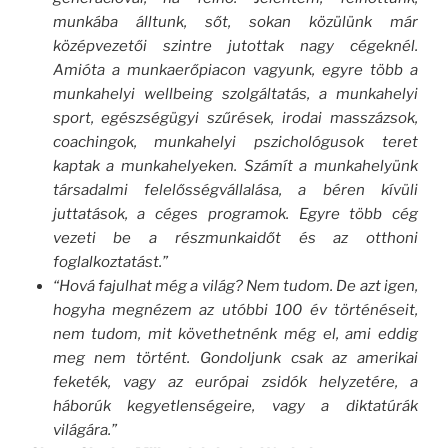
munkába álltunk, sőt, sokan közülünk már
középvezetői szintre jutottak nagy cégeknél.
Amióta a munkaerőpiacon vagyunk, egyre több a
munkahelyi wellbeing szolgáltatás, a munkahelyi
sport, egészségügyi szűrések, irodai masszázsok,
coachingok, munkahelyi pszichológusok teret
kaptak a munkahelyeken. Számít a munkahelyünk
társadalmi felelősségvállalása, a béren kívüli
juttatások, a céges programok. Egyre több cég
vezeti be a részmunkaidőt és az otthoni
foglalkoztatást.”
“Hová fajulhat még a világ? Nem tudom. De azt igen,
hogyha megnézem az utóbbi 100 év történéseit,
nem tudom, mit követhetnénk még el, ami eddig
meg nem történt. Gondoljunk csak az amerikai
feketék, vagy az európai zsidók helyzetére, a
háborúk kegyetlenségeire, vagy a diktatúrák
világára.”