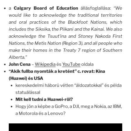
a
Calgary Board of Education
állásfoglallása:
“We
would like to acknowledge the traditional territories
and oral practices of the Blackfoot Nations, which
includes the Siksika, the Piikani and the Kainai. We also
acknowledge the Tsuut’ina and Stoney Nakoda First
Nations, the Metis Nation (Region 3), and all people who
make their homes in the Treaty 7 region of Southern
Alberta.”
John Cena
–
Wikipedia
és
YouTube
oldala
“Akik fullba nyomták a kretént” c. rovat:
Kína
(Huawei) és USA
kereskedelmi háború vétlen “áldozatokkal” és példa
statuálással
Mit kell tudni a Huawei-ről?
Hogy jön a képbe a GoPro, a DJI, meg a Nokia, az IBM,
a Motorola és a Lenovo?