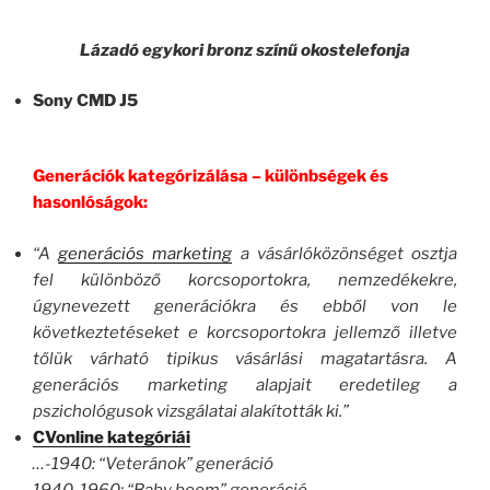
Lázadó egykori bronz színű okostelefonja
Sony CMD J5
Generációk kategórizálása – különbségek és
hasonlóságok:
“A
generációs marketing
a vásárlóközönséget osztja
fel különböző korcsoportokra, nemzedékekre,
úgynevezett generációkra és ebből von le
következtetéseket e korcsoportokra jellemző illetve
tőlük várható tipikus vásárlási magatartásra. A
generációs marketing alapjait eredetileg a
pszichológusok vizsgálatai alakították ki.”
CVonline kategóriái
…-1940: “Veteránok” generáció
1940-1960: “Baby boom” generáció