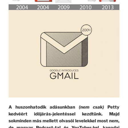
A huszonhatodik adásunkban
(nem csak)
Petty
kedvéért időjárás-jelentéssel kezdtünk. Majd
sokminden más mellett olvasói levelekkel most nem,
de magyar Podcast-tal és YouTuber-kel, kanadai