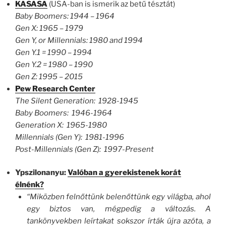
KASASA
(USA-ban is ismerik az betű tésztát)
Baby Boomers: 1944 – 1964
Gen X: 1965 – 1979
Gen Y, or Millennials: 1980 and 1994
Gen Y.1 = 1990 – 1994
Gen Y.2 = 1980 – 1990
Gen Z: 1995 – 2015
Pew Research Center
The Silent Generation: 1928-1945
Baby Boomers: 1946-1964
Generation X: 1965-1980
Millennials (Gen Y): 1981-1996
Post-Millennials (Gen Z): 1997-Present
Ypszilonanyu:
Valóban a gyerekistenek korát
élnénk?
“Miközben felnőttünk belenőttünk egy világba, ahol
egy biztos van, mégpedig a változás. A
tankönyvekben leírtakat sokszor írták újra azóta, a