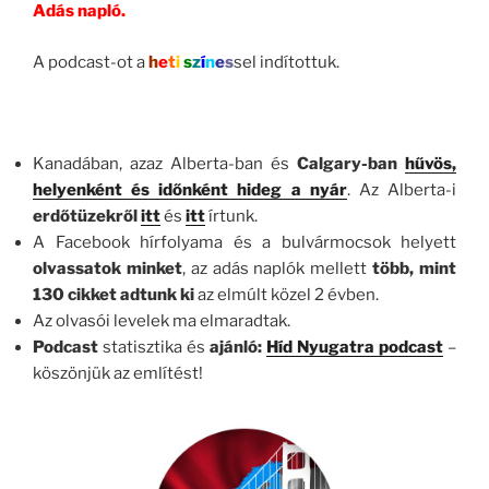
Adás napló.
A podcast-ot a
h
e
t
i
s
z
í
n
e
s
sel indítottuk.
Kanadában, azaz Alberta-ban és
Calgary-ban
hűvös,
helyenként és időnként hideg a nyár
. Az Alberta-i
erdőtüzekről
itt
és
itt
írtunk.
A Facebook hírfolyama és a bulvármocsok helyett
olvassatok minket
, az adás naplók mellett
több, mint
130 cikket adtunk ki
az elmúlt közel 2 évben.
Az olvasói levelek ma elmaradtak.
Podcast
statisztika és
ajánló:
Híd Nyugatra podcast
–
köszönjük az említést!