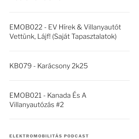
EMOB022 - EV Hírek & Villanyautót
Vettünk, Lájf! (Saját Tapasztalatok)
KB079 - Karácsony 2k25
EMOB021 - Kanada És A
Villanyautózás #2
ELEKTROMOBILITÁS PODCAST