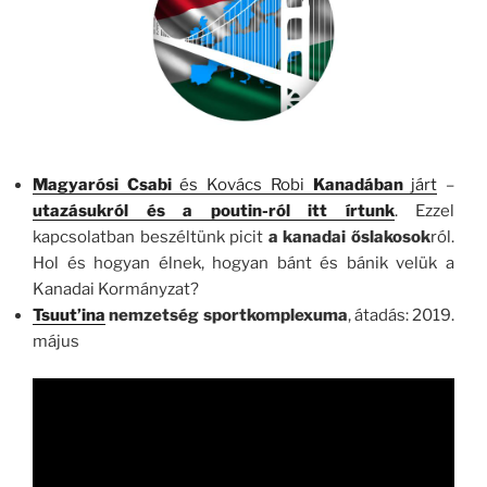
Magyarósi Csabi
és Kovács Robi
Kanadában
járt
–
utazásukról és a poutin-ról itt írtunk
. Ezzel
kapcsolatban beszéltünk picit
a kanadai őslakosok
ról.
Hol és hogyan élnek, hogyan bánt és bánik velük a
Kanadai Kormányzat?
Tsuut’ina
nemzetség sportkomplexuma
, átadás: 2019.
május