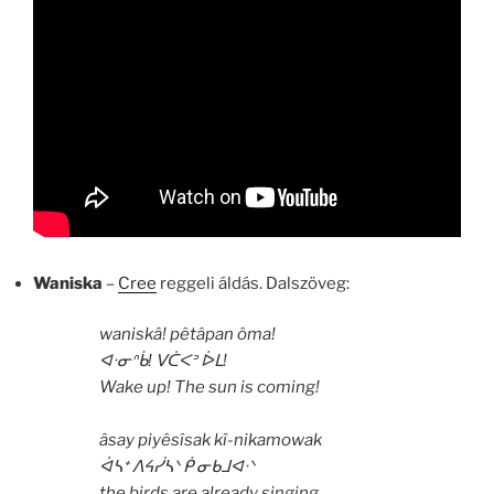
Waniska
–
Cree
reggeli áldás. Dalszöveg:
waniskâ! pêtâpan ôma!
ᐊᐧᓂᐢᑳ! ᐯᑖᐸᐣ ᐆᒪ!
Wake up! The sun is coming!
âsay piyêsîsak kî-nikamowak
ᐋᓴᕀ ᐱᔦᓰᓴᐠ ᑮ ᓂᑲᒧᐊᐧᐠ
the birds are already singing