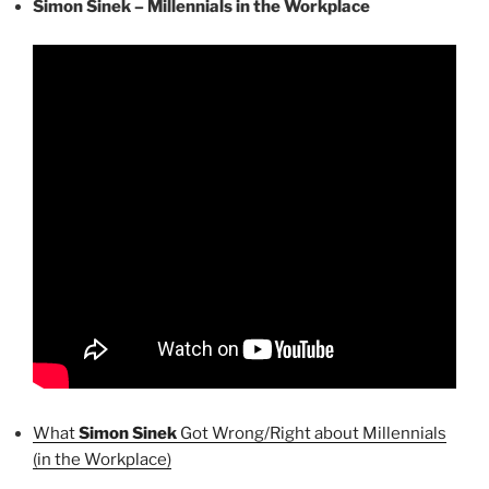
Simon Sinek – Millennials in the Workplace
What
Simon Sinek
Got Wrong/Right about Millennials
(in the Workplace)