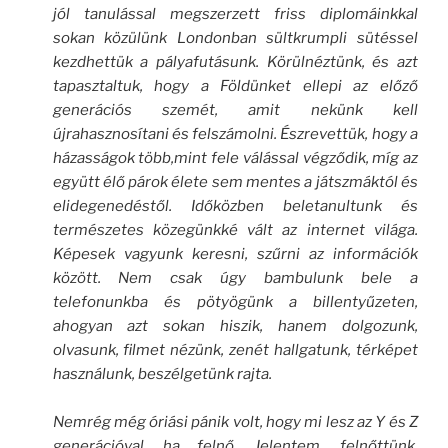
jól tanulással megszerzett friss diplomáinkkal
sokan közülünk Londonban sültkrumpli sütéssel
kezdhettük a pályafutásunk. Körülnéztünk, és azt
tapasztaltuk, hogy a Földünket ellepi az előző
generációs szemét, amit nekünk kell
újrahasznosítani és felszámolni. Észrevettük, hogy a
házasságok több,mint fele válással végződik, míg az
együtt élő párok élete sem mentes a játszmáktól és
elidegenedéstől. Időközben beletanultunk és
természetes közegünkké vált az internet világa.
Képesek vagyunk keresni, szűrni az információk
között. Nem csak úgy bambulunk bele a
telefonunkba és pötyögünk a billentyűzeten,
ahogyan azt sokan hiszik, hanem dolgozunk,
olvasunk, filmet nézünk, zenét hallgatunk, térképet
használunk, beszélgetünk rajta.
Nemrég még óriási pánik volt, hogy mi lesz az Y és Z
generációval, ha felnő. Jelentem, felnőttünk,