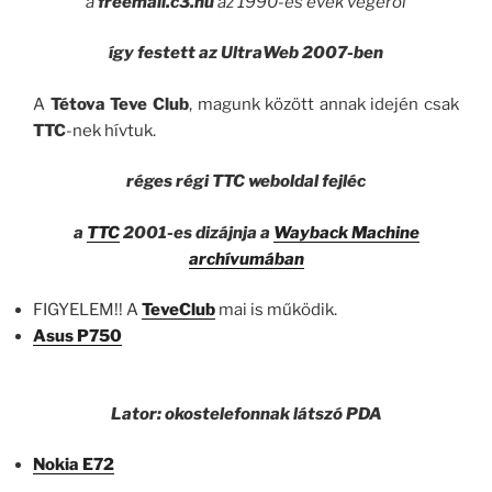
a
freemail.c3.hu
az 1990-es évek végéről
így festett az UltraWeb 2007-ben
A
Tétova Teve Club
, magunk között annak idején csak
TTC
-nek hívtuk.
réges régi TTC weboldal fejléc
a
TTC
2001-es dizájnja a
Wayback Machine
archívumában
FIGYELEM!! A
TeveClub
mai is működik.
Asus P750
Lator: okostelefonnak látszó PDA
Nokia E72