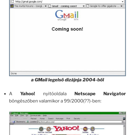
a GMail legelső dizájnja 2004-ből
A
Yahoo!
nyitóoldala
Netscape Navigator
böngészőben valamikor a 99/2000(??)-ben: