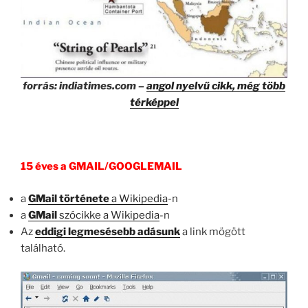
forrás: indiatimes.com –
angol nyelvű cikk, még több
térképpel
15 éves a GMAIL/GOOGLEMAIL
a
GMail története
a Wikipedia
-n
a
GMail
szócikke a Wikipedia
-n
Az
eddigi legmesésebb adásunk
a link mögött
található.