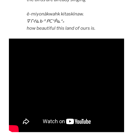
ê-miyonâkwahk kitaskînaw.
ᐁ ᒥᔪᓈᑲᐧᕁ ᑭᑕᐢᑮᓇᐤ᙮
how beautiful this land of ours is.