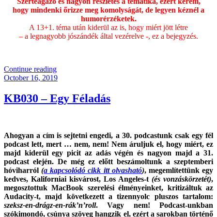
Szerteágazó és nagyon részletes a tematika, ezért kérem,
hogy mindenki őrizze meg komolyságát, de legyen kéznél a
humorérzéketek.
A 13+1. téma után kiderül az is, hogy miért jött létre
– a legnagyobb jószándék által vezérelve -, ez a bejegyzés.
.
“Miért
Continue reading
Posted
Hülyeség
October 16, 2019
on
A
Házi
KB030 – Egy Féladás
Sörfőzés?
(Frissítve!)”
Ahogyan a cím is sejtetni engedi, a 30. podcastunk csak egy fél
podcast lett, mert … nem, nem! Nem áruljuk el, hogy miért, ez
majd kiderül egy picit az adás végén és nagyon majd a 31.
podcast elején. De még ez előtt beszámoltunk a szeptemberi
hóviharról
(
a kapcsolódó cikk itt olvasható
)
, megemlítettünk egy
kedves, Kaliforniai kisvárost, Los Angeles-t
(és vonzáskörzetét)
,
megosztottuk MacBook szerelési élményeinket, kritizáltuk az
Audacity-t, majd következett a tizennyolc pluszos tartalom:
szeksz-en-drágz-en-rák’n’roll
. Vagy nem! Podcast-unkban
szókimondó, csúnya szöveg hangzik el, ezért a sarokban történő