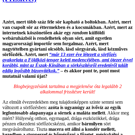
Azért, mert több száz féle sör kapható a boltokban. Azért, mert
van csapolt sör az éttermekben és a kocsmákban. Azért, mert az
internetnek köszönetően akár egy
random
külföldi
webáruházból is rendelhetek olyan sört, amit egyetlen
magyarországi importőr sem forgalmaz. Azért, mert
nagytételben gyártani olcsóbb, lásd sörgyárak, lásd kézműves
sörfőzdék. Azért, mert
“már 13 ezer éve létezett a sörfőzés
gyakorlata a Földközi-tenger keleti medencéjében, ami ötezer évvel
korábbi, mint az Észak-Kínában a sörkészítésről eredetéről talált
eddig legősibb bizonyítékok.”
– és akkor pont te, pont most
mutatnál valami újat?
Blogbejegyzésünk tartalma a megjelenése óta legalább 2
alkalommal frissítésre került!
Az elmúlt évezredekben meg tulajdonképpen szinte semmi sem
változott a sörfőzésben:
azóta is ugyanúgy az ivővíz az egyik
legfontosabb alapanyaga a sörnek a maláta mellett
. Akkor meg
miért? Hülyeség otthon, egymagad, drága eszközökkel, drága
pénzen elkezdeni sörfőzöcskézni, amikor
bármilyen
sört
megvásárolhatsz. Tiszta
macera ott állni a kondér mellett,
kezedben a stopperrel és hőmérőzni a főzetet, méricskélni a