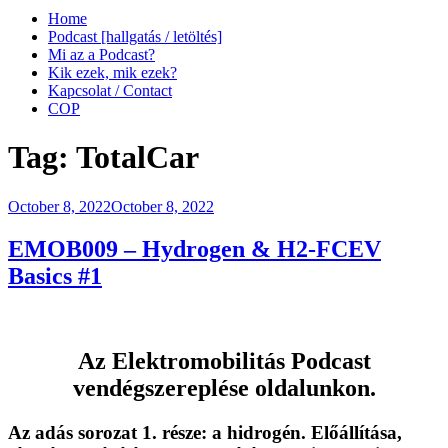
Home
Podcast [hallgatás / letöltés]
Mi az a Podcast?
Kik ezek, mik ezek?
Kapcsolat / Contact
COP
Tag:
TotalCar
Posted
October 8, 2022
October 8, 2022
on
EMOB009 – Hydrogen & H2-FCEV
Basics #1
Az
Elektromobilitás Podcast
vendégszereplése oldalunkon.
Az adás sorozat 1. része:
a hidrogén
. Előállítása,