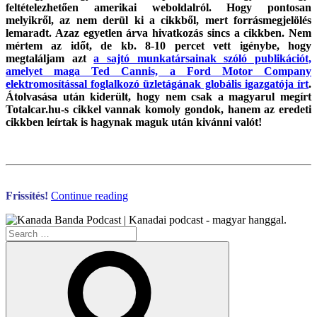
feltételezhetően amerikai weboldalról. Hogy pontosan
melyikről, az nem derül ki a cikkből, mert forrásmegjelölés
lemaradt. Azaz egyetlen árva hivatkozás sincs a cikkben. Nem
mértem az időt, de kb. 8-10 percet vett igénybe, hogy
megtaláljam azt
a sajtó munkatársainak szóló publikációt,
amelyet maga Ted Cannis, a Ford Motor Company
elektromosítással foglalkozó üzletágának globális igazgatója írt
.
Átolvasása után kiderült, hogy nem csak a magyarul megírt
Totalcar.hu-s cikkel vannak komoly gondok, hanem az eredeti
cikkben leírtak is hagynak maguk után kivánni valót!
“Totálkáros
Frissítés!
Continue reading
Autós
Újságírás
Search
(Frissítve!)”
for:
Search