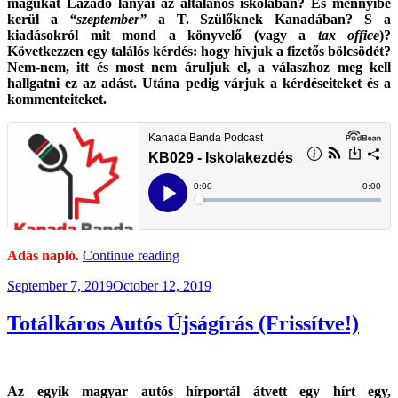
magukat Lázadó lányai az általános iskolában? És mennyibe
kerül a
“szeptember”
a T. Szülőknek Kanadában? S a
kiadásokról mit mond a könyvelő (vagy a
tax office
)?
Következzen egy találós kérdés: hogy hívjuk a fizetős bölcsödét?
Nem-nem, itt és most nem áruljuk el, a válaszhoz meg kell
hallgatni ez az adást. Utána pedig várjuk a kérdéseiteket és a
kommenteiteket.
“KB029
Adás napló.
Continue reading
–
Posted
September 7, 2019
October 12, 2019
Iskolakezdés”
on
Totálkáros Autós Újságírás (Frissítve!)
Az egyik magyar autós hírportál átvett egy hírt egy,