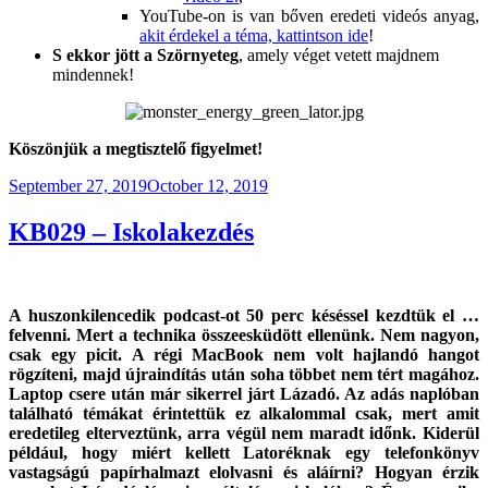
YouTube-on is van bőven eredeti videós anyag,
akit érdekel a téma, kattintson ide
!
S ekkor jött a Szörnyeteg
, amely véget vetett majdnem
mindennek!
Köszönjük a megtisztelő figyelmet!
Posted
September 27, 2019
October 12, 2019
on
KB029 – Iskolakezdés
A huszonkilencedik podcast-ot 50 perc késéssel kezdtük el …
felvenni. Mert a technika összeesküdött ellenünk. Nem nagyon,
csak egy picit. A régi MacBook nem volt hajlandó hangot
rögzíteni, majd újraindítás után soha többet nem tért magához.
Laptop csere után már sikerrel járt Lázadó. Az adás naplóban
található témákat érintettük ez alkalommal csak, mert amit
eredetileg elterveztünk, arra végül nem maradt időnk. Kiderül
például, hogy miért kellett Latoréknak egy telefonkönyv
vastagságú papírhalmazt elolvasni és aláírni? Hogyan érzik