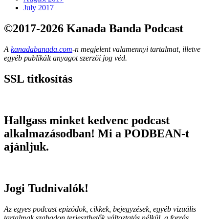
July 2017
©2017-2026 Kanada Banda Podcast
A
kanadabanada.com
-n megjelent valamennyi tartalmat, illetve
egyéb publikált anyagot szerzői jog véd.
SSL titkosítás
Hallgass minket kedvenc podcast
alkalmazásodban! Mi a PODBEAN-t
ajánljuk.
Jogi Tudnivalók!
Az egyes podcast epizódok, cikkek, bejegyzések, egyéb vizuális
tartalmak szabadon terjeszthetők változtatás nélkül, a forrás