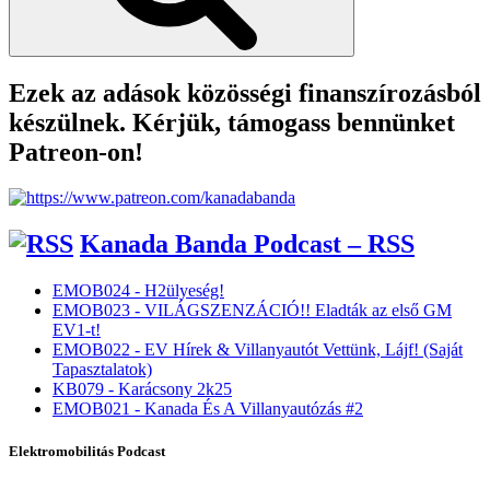
Ezek az adások közösségi finanszírozásból
készülnek. Kérjük, támogass bennünket
Patreon-on!
Kanada Banda Podcast – RSS
EMOB024 - H2ülyeség!
EMOB023 - VILÁGSZENZÁCIÓ!! Eladták az első GM
EV1-t!
EMOB022 - EV Hírek & Villanyautót Vettünk, Lájf! (Saját
Tapasztalatok)
KB079 - Karácsony 2k25
EMOB021 - Kanada És A Villanyautózás #2
Elektromobilitás Podcast