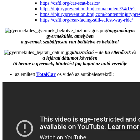
https://csftl.org/car-seat-basics/
https://injuryprevention.bmj.com/content/24/1/e2
https://injuryprevention.bmj.com/content/injuryprev
https://csftl.org/rear-facing-still-safest-way-ride/
hagyományos
gyermekülés, amelyben
a gyermek szabályosan van beültetve és bekötve!
illusztráció – de ha ellenőrzik és
a lejárati dátumot követően
ül benne a gyermek, büntetést fog kapni az autó vezetője
az említett
TotalCar
-os videó az autóbalesetekről: