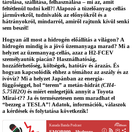
tárolása, szállítása, felhasználása – mi az,
amit
feltétlenül tudni kell
?! Alapozó a tüzelőanyag-cellás
járművekről, tudnivalók az előnyökről és a
hátrányokról, mindarról, amiről rajtunk kívül senki
sem beszél!
Hogyan áll most a hidrogén előállítás a világon? A
hidrogén mindig is a jövő üzemanyaga marad? Mi a
helyzet az üzemanyag-cellás, azaz a H2-FCEV
személyautók piacán? Használhatóság,
hozzáférhetőség, költségek, hatótáv és árazás. És
hogyan kapcsolódik ehhez a témához az aszály és az
ivóvíz? Mi a helyzet Japánban az energia-
függőséggel, hol “terem” a metán-hidrát
(CH4-
5.75H2O)
és miért emlegetjük annyit a Toyota
Mirai-t?? Ja és természetesen nem maradhat el
“bezzeg a TESLA”! Adatok, információk, válaszok
a kérdések és
folytatása következik
!