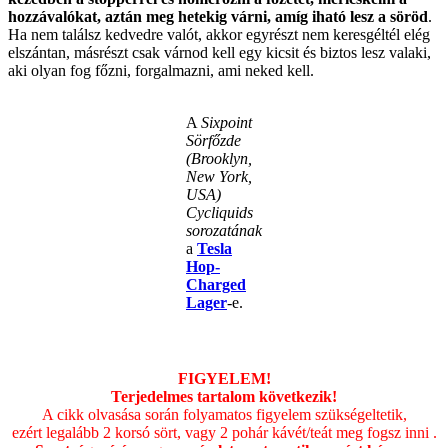
hozzávalókat, aztán meg hetekig várni, amíg iható lesz a söröd
.
Ha nem találsz kedvedre valót, akkor egyrészt nem keresgéltél elég
elszántan, másrészt csak várnod kell egy kicsit és biztos lesz valaki,
aki olyan fog főzni, forgalmazni, ami neked kell.
A
Sixpoint
Sörfőzde
(Brooklyn,
New York,
USA)
Cycliquids
sorozatának
a
Tesla
Hop-
Charged
Lager
-e.
.
FIGYELEM!
Terjedelmes tartalom következik!
A cikk olvasása során folyamatos figyelem szükségeltetik,
ezért legalább 2 korsó sört, vagy 2 pohár kávét/teát meg fogsz inni .