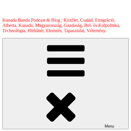
Skip
to
content
Kanada Banda Podcast & Blog | Közélet, Család, Emigráció,
Alberta, Kanada, Magyarország, Gazdaság, Bel- és Külpolitika,
Technológia, Hírháttér, Elemzés, Tapasztalat, Vélemény.
Menu