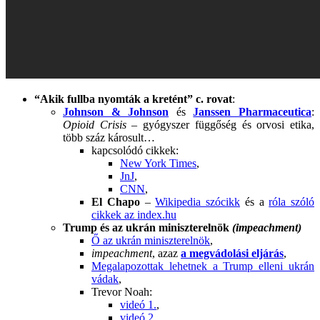
“Akik fullba nyomták a kretént” c. rovat
:
Johnson & Johnson
és
Janssen Pharmaceutica
:
Opioid Crisis
– gyógyszer függőség és orvosi etika,
több száz károsult…
kapcsolódó cikkek:
New York Times
,
JnJ
,
CNN
,
El Chapo
–
Wikipedia szócikk
és a
róla szóló
cikkek az index.hu
Trump és az ukrán miniszterelnök
(impeachment)
Ő az ukrán miniszterelnök
,
impeachment
, azaz
a megvádolási eljárás
,
Megalapozottak lehetnek a Trump elleni ukrán
vádak
,
Trevor Noah:
videó 1.
,
videó 2.
,