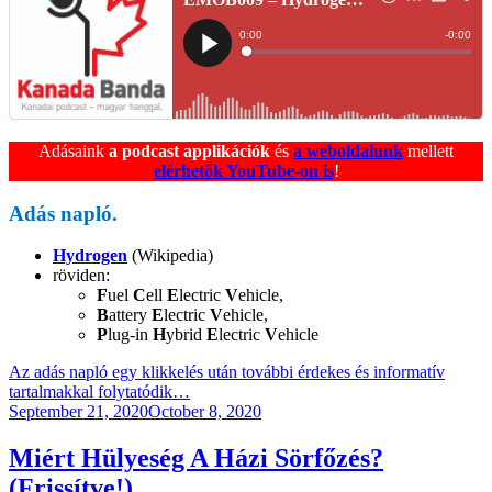
Adásaink
a podcast applikációk
és
a weboldalunk
mellett
elérhetők YouTube-on is
!
Adás napló.
Hydrogen
(Wikipedia)
röviden:
F
uel
C
ell
E
lectric
V
ehicle,
B
attery
E
lectric
V
ehicle,
P
lug-in
H
ybrid
E
lectric
V
ehicle
Az adás napló egy klikkelés után további érdekes és informatív
tartalmakkal folytatódik…
Posted
September 21, 2020
October 8, 2020
on
Miért Hülyeség A Házi Sörfőzés?
(Frissítve!)