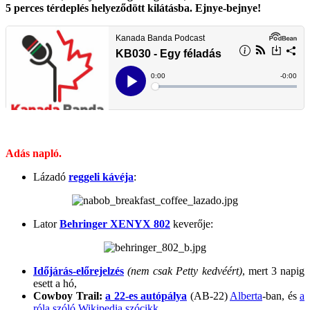
5 perces térdeplés helyeződött kilátásba. Ejnye-bejnye!
Adás napló.
Lázadó
reggeli kávéja
:
Lator
Behringer XENYX 802
keverője:
Időjárás-előrejelzés
(nem csak Petty kedvéért)
, mert 3 napig
esett a hó,
Cowboy Trail:
a 22-es autópálya
(AB-22)
Alberta
-ban, és
a
róla szóló Wikipedia szócikk
,