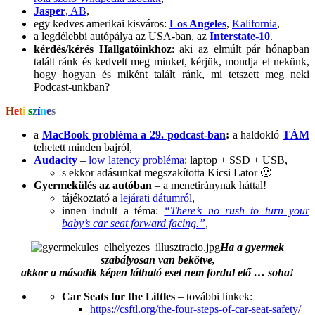
Jasper
, AB
,
egy kedves amerikai kisváros:
Los Angeles
,
Kalifornia
,
a legdélebbi autópálya az USA-ban, az
Interstate-10
.
kérdés/kérés Hallgatóinkhoz
: aki az elmúlt pár hónapban
talált ránk és kedvelt meg minket, kérjük, mondja el nekünk,
hogy hogyan és miként talált ránk, mi tetszett meg neki
Podcast-unkban?
H
e
t
i
s
z
í
n
e
s
a
MacBook probléma a 29. podcast-ban
:
a haldokló
TÁM
tehetett minden bajról,
Audacity
–
low latency probléma
: laptop + SSD + USB,
s ekkor adásunkat megszakította Kicsi Lator 🙂
Gyermekülés az autóban
– a menetiránynak háttal!
tájékoztató a
lejárati dátumról
,
innen indult a téma:
“There’s no rush to turn your
baby’s car seat forward facing.”
,
Ha a gyermek
szabályosan van bekötve,
akkor a második képen látható eset nem fordul elő … soha!
Car Seats for the Littles
– további linkek:
https://csftl.org/the-four-steps-of-car-seat-safety/