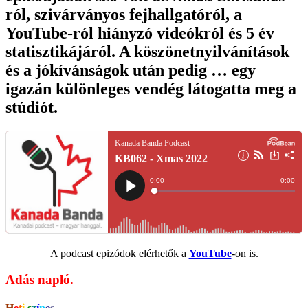
ról, szivárványos fejhallgatóról, a
YouTube-ról hiányzó videókról és 5 év
statisztikájáról. A köszönetnyilvánítások
és a jókívánságok után pedig … egy
igazán különleges vendég látogatta meg a
stúdiót.
A podcast epizódok elérhetők a
YouTube
-on is.
Adás napló.
H
e
t
i
s
z
í
n
e
s