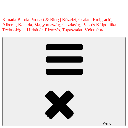
Skip
to
content
Kanada Banda Podcast & Blog | Közélet, Család, Emigráció,
Alberta, Kanada, Magyarország, Gazdaság, Bel- és Külpolitika,
Technológia, Hírháttér, Elemzés, Tapasztalat, Vélemény.
Menu