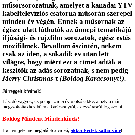
műsorsorozatnak, amelyet a kanadai YTV
kábeltelevíziós csatorna műsorán szerepel
minden év végén. Ennek a műsornak az
égisze alatt láthatók az ünnepi tematikájú
ifjúsági- és rajzfilm sorozatok, egész estés
mozifilmek. Bevallom őszintén, nekem
csak az idén, a sokadik év után lett
világos, hogy miért ezt a címet adták a
készítők az adás sorozatnak, s nem pedig
Merry Christmas
-t
(Boldog Karácsonyt!)
.
Jó reggelt kívánok!
Lázadó vagyok, ez pedig az idei év utolsó cikke, amely a már
megszokottakhoz hűen a karácsonyról, az évzárásról fog szólni.
Boldog Mindent Mindenkinek!
Ha nem jelenne meg alább a videó,
akkor kérlek kattints ide
!