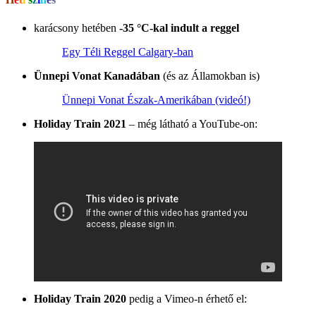
karácsony hetében
-35 °C-kal indult a reggel
Egy Téli Reggel Calgary-ban
Ünnepi Vonat Kanadában
(és az Államokban is)
Ünnepi Vonat Észak-Amerikában (videó!)
Holiday Train 2021
– még látható a YouTube-on:
Holiday Train 2020
pedig a Vimeo-n érhető el: