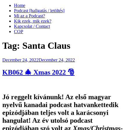
Home
Podcast [hallgatás / letöltés]
Mi az a Podcast?
Kik ezek, mik ezek?
Kapcsolat / Contact
COP
Tag:
Santa Claus
Posted
December 24, 2022
December 24, 2022
on
KB062 🎄 Xmas 2022 🎅
Jó reggelt kívánunk! Az első magyar
nyelvű kanadai podcast hatvankettedik
epizódjában teljes volt a karácsonyi
hangulat! Az év utolsó podcast
epizódjában szó volt az
Xmas/Christmas
-