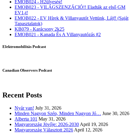
EMOB024 - H2ülyeség!
EMOB023 - VILÁGSZENZÁCIÓ!! Eladták az első GM
EV1-t!
EMOB022 - EV Hírek & Villanyautót Vettünk, Lájf! (Saját
Tapasztalatok)
KB079 - Karácsony 2k25
EMOB021 - Kanada És A Villanyautózás #2
Elektromobilitás Podcast
Canadian Observers Podcast
Recent Posts
Nyár van!
July 31, 2026
Minden Nagyon Szép, Minden Nagyon Jó…
June 30, 2026
Alberta 101
May 31, 2026
Magyarország Jövője: 2026-2030
April 19, 2026
Magyarország Választott 2026
April 12, 2026