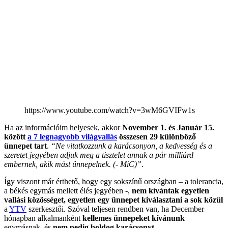
https://www.youtube.com/watch?v=3wM6GVIFw1s
Ha az információim helyesek, akkor
November 1. és Január 15.
között
a 7 legnagyobb világvallás
összesen 29 különböző
ünnepet tart
.
“Ne vitatkozzunk a karácsonyon, a kedvesség és a
szeretet jegyében adjuk meg a tisztelet annak a pár milliárd
embernek, akik mást ünnepelnek. (- MiC)”
.
Így viszont már érthető, hogy egy sokszínű országban – a tolerancia,
a békés egymás mellett élés jegyében -,
nem kívántak egyetlen
vallási közösséget, egyetlen egy ünnepet kiválasztani a sok közül
a
YTV
szerkesztői. Szóval teljesen rendben van, ha December
hónapban alkalmanként
kellemes ünnepeket kívánunk
egymásnak, és
nem pedig boldog karácsonyt
.