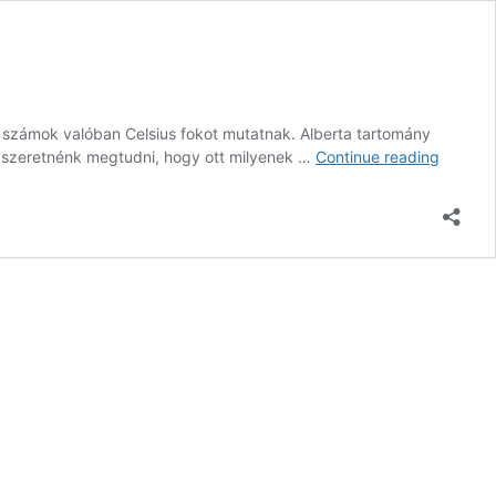
ó számok valóban Celsius fokot mutatnak. Alberta tartomány
Egy
 ha szeretnénk megtudni, hogy ott milyenek …
Continue reading
Téli
Reggel
Calgary
ban