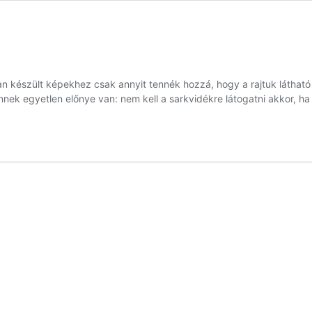
an készült képekhez csak annyit tennék hozzá, hogy a rajtuk láthat
 Ennek egyetlen előnye van: nem kell a sarkvidékre látogatni akkor,