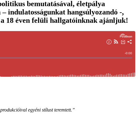
olitikus bemutatásával, életpálya
n – indulatosságunkat hangsúlyozandó -,
a 18 éven felüli hallgatóinknak ajánljuk!
odukcióival egyéni stílust teremtett.”