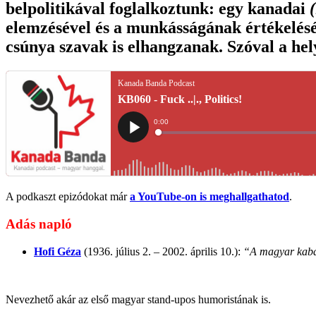
belpolitikával foglalkoztunk: egy kanadai
elemzésével és a munkásságának értékelésé
csúnya szavak is elhangzanak. Szóval a hely
A podkaszt epizódokat már
a YouTube-on is meghallgathatod
.
Adás napló
Hofi Géza
(1936. július 2. – 2002. április 10.):
“A magyar kabar
Nevezhető akár az első magyar stand-upos humoristának is.