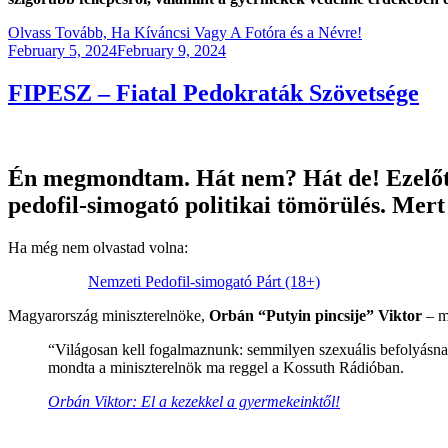
Olvass Tovább, Ha Kíváncsi Vagy A Fotóra és a Névre!
Posted
February 5, 2024
February 9, 2024
on
FIPESZ – Fiatal Pedokraták Szövetsége
Én megmondtam. Hát nem? Hát de! Ezelőtt
pedofil-simogató politikai tömörülés. Mert 
Ha még nem olvastad volna:
Nemzeti Pedofil-simogató Párt (18+)
Magyarország miniszterelnöke,
Orbán “Putyin pincsije” Viktor
– m
“Világosan kell fogalmaznunk: semmilyen szexuális befolyásna
mondta a miniszterelnök ma reggel a Kossuth Rádióban.
Orbán Viktor: El a kezekkel a gyermekeinktől!
.