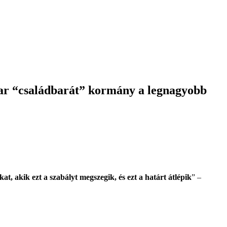
ar “családbarát” kormány a legnagyobb
at, akik ezt a szabályt megszegik, és ezt a határt átlépik
” –