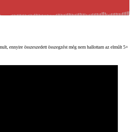
omult, ennyire összeszedett összegzést még nem hallottam az elmúlt 5+