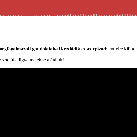
megfogalmazott gondolataival kezdődik ez az epizód
: ennyire kifin
pizódját a figyelmetekbe ajánljuk!