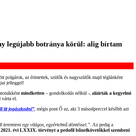
 legújabb botránya körül: alig bírtam
ött polgárok, az érintettek, szülők és nagyszülők majd téglánként
ai jelleggel!
tkatonákként
mindketten
– gondolkodás nélkül -,
aláírták a kegyelmi
várta el.
l itt jogászkodni”
, mégis pont Ő az, aki 3 másodperccel később azt
ll teremteni egy világos, egyértelmű döntéssel.”
. Az pedig a
a
2021. évi LXXIX. törvényt a pedofil bűnelkövetőkkel szembeni