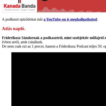
A podkaszt epizódokat már
a YouTube-on is meghallgathatod
.
Adás napló.
Friderikusz Sándornak a podkasztról, mint szubjektív műfajról 
évben arról, amit csinálunk.
De nem csak ezt az 1 percet, hanem a Friderikusz Podcast teljes 59. e