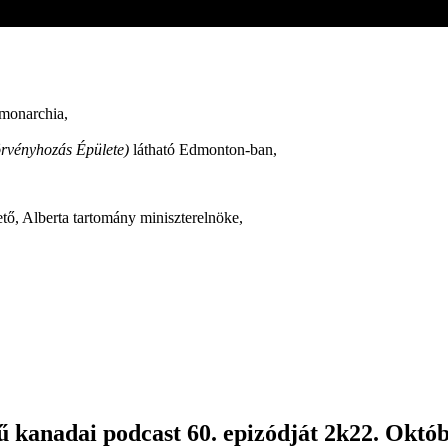
 monarchia,
örvényhozás Épülete)
látható Edmonton-ban,
ető, Alberta tartomány miniszterelnöke,
 kanadai podcast 60. epizódját 2k22. Októbe