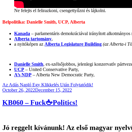
Ne felejts el felirazkoni, csengettyűzni és lájkolni.
Belpolitika: Danielle Smith, UCP, Alberta
Kanada
– parlamentáris demokráciával irányított alkotmányos
Alberta tartomány
,
a nyitóképen az
Alberta Legislature Building
(az Alberta-i T
Danielle Smith
, ex-szélsőjobbos, jelenlegi konzervatív pártvez
UCP
– United Conservative Party,
A’s NDP
– Alberta New Democratic Party,
Az Adás Napló Egy Klikkelés Után Folytatódik!
Posted
October 26, 2022
December 15, 2022
on
KB060 – Fuck🖕Politics!
Jó reggelt kívánunk! Az első magyar nyelvű