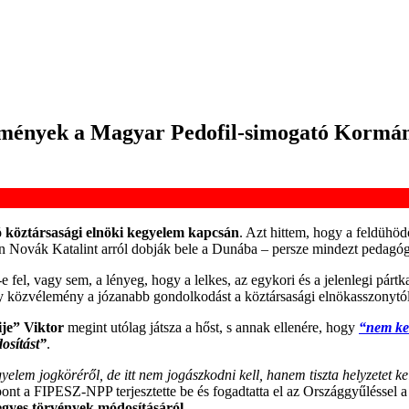
mények a Magyar Pedofil-simogató Kormány
tó köztársasági elnöki kegyelem kapcsán
. Azt hittem, hogy a feldühöd
tán Novák Katalint arról dobják bele a Dunába – persze mindezt pedagógi
-e fel, vagy sem, a lényeg, hogy a lelkes, az egykori és a jelenlegi pár
y közvélemény a józanabb gondolkodást a köztársasági elnökasszonytól 
je” Viktor
megint utólag játsza a hőst, s annak ellenére, hogy
“nem kel
osítást”
.
gyelem jogköréről, de itt nem jogászkodni kell, hanem tiszta helyzetet ke
nt a FIPESZ-NPP terjesztette be és fogadtatta el az Országgyűléssel 
egyes törvények módosításáról
.