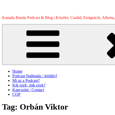
Skip
to
content
Kanada Banda Podcast & Blog | Közélet, Család, Emigráció, Alberta,
Home
Podcast [hallgatás / letöltés]
Mi az a Podcast?
Kik ezek, mik ezek?
Kapcsolat / Contact
COP
Tag:
Orbán Viktor