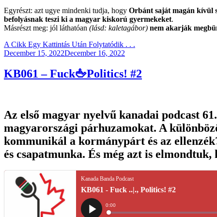
Egyrészt: azt ugye mindenki tudja, hogy
Orbánt saját magán kívül s
befolyásnak teszi ki a magyar kiskorú gyermekeket
.
Másrészt meg: jól láthatóan
(lásd: kaletagábor)
nem akarják megbünte
A Cikk Egy Kattintás Után Folytatódik . . .
Posted
December 15, 2022
December 16, 2022
on
KB061 – Fuck🖕Politics! #2
Az első magyar nyelvű kanadai podcast 61.
magyarországi párhuzamokat. A különböző 
kommunikál a kormánypárt és az ellenzék?
és csapatmunka. És még azt is elmondtuk