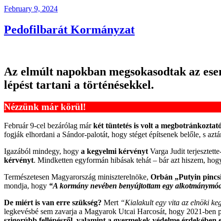
Posted
February 9, 2024
on
Pedofilbarát Kormányzat
Az elmúlt napokban megsokasodtak az ese
lépést tartani a történésekkel.
Nézzünk már körül!
Február 9-cel bezárólag már
két tüntetés is volt a megbotránkozta
fogják elhordani a Sándor-palotát, hogy stéget építsenek belőle, s az
Igazából mindegy, hogy
a
kegyelmi kérvényt
Varga Judit terjesztette
kérvényt
. Mindketten egyformán hibásak tehát – bár azt hiszem, hog
Természetesen Magyarország miniszterelnöke,
Orbán „Putyin pincsi
mondja, hogy
“A kormány nevében benyújtottam egy alkotmánymód
De miért is van erre szükség?
Mert
“Kialakult egy vita az elnöki ke
legkevésbé sem zavarja a Magyarok Utcai Harcosát, hogy 2021-ben po
szigorúbb fellépésről, valamint a gyermekek védelme érdekében 