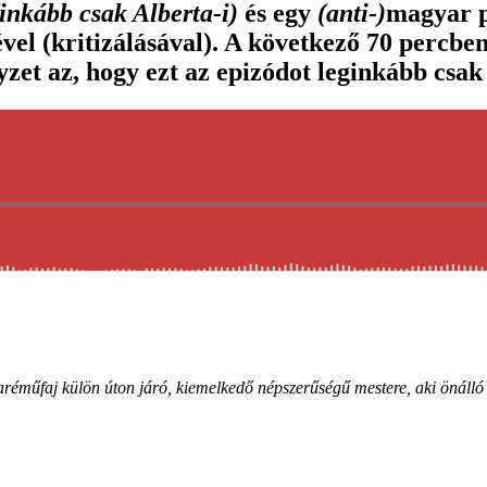
(inkább csak Alberta-i)
és egy
(anti-)
magyar p
vel (kritizálásával). A következő 70 percbe
zet az, hogy ezt az epizódot leginkább csak 
éműfaj külön úton járó, kiemelkedő népszerűségű mestere, aki önálló pr