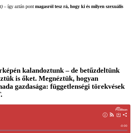
t)
– így aztán pont
magasról tesz rá, hogy ki és milyen szexuális
érképén kalandoztunk – de betűzdeltünk
ztük is őket. Megnéztük, hogyan
ada gazdasága: függetlenségi törekvések
.