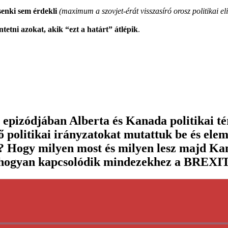
enki sem érdekli
(maximum a szovjet-érát visszasíró orosz politikai eli
tni azokat, akik “ezt a határt” átlépik
.
 epizódjában Alberta és Kanada politikai t
politikai irányzatokat mutattuk be és elem
 Hogy milyen most és milyen lesz majd Kan
, hogyan kapcsolódik mindezekhez a BREXIT