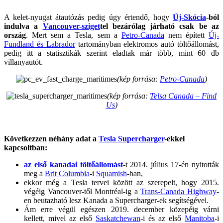
A kelet-nyugat átautózás pedig úgy értendő, hogy
Új-Skócia
-ból
indulva a
Vancouver-sziget
tel bezárólag járható csak be az
ország
. Mert sem a Tesla, sem a
Petro-Canada
nem épített
Új-
Fundland és Labrador
tartományban elektromos autó töltőállomást,
pedig itt a statisztikák szerint eladtak már több, mint 60 db
villanyautót.
(kép forrása:
Petro-Canada
)
(kép forrása:
Telsa Canada – Find
Us
)
Következzen néhány adat a
Tesla Supercharger
-ekkel
kapcsoltban:
az első kanadai töltőállomást
-t 2014. július 17-én nyitották
meg a
Brit Columbia
-i
Squamish
-ban,
ekkor még a Tesla tervei között az szerepelt, hogy 2015.
végéig Vancouver-től Montréal-ig a
Trans-Canada Highway
-
en beutazható lesz Kanada a Supercharger-ek segítségével.
Ám erre végül egészen 2019. december közepéig várni
kellett, mivel az első
Saskatchewan
-i és az első
Manitoba
-i