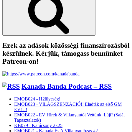
Ezek az adások közösségi finanszírozásból
készülnek. Kérjük, támogass bennünket
Patreon-on!
Kanada Banda Podcast – RSS
EMOB024 - H2ülyeség!
EMOB023 - VILÁGSZENZÁCIÓ!! Eladták az első GM
EV1-t!
EMOB022 - EV Hírek & Villanyautót Vettünk, Lájf! (Saját
Tapasztalatok)
KB079 - Karácsony 2k25
EMOB021 - Kanada És A Villanyautózás #2