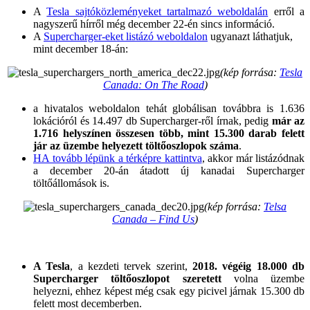
A
Tesla sajtóközleményeket tartalmazó weboldalán
erről a
nagyszerű hírről még december 22-én sincs információ.
A
Supercharger-eket listázó weboldalon
ugyanazt láthatjuk,
mint december 18-án:
(kép forrása:
Tesla
Canada: On The Road
)
a hivatalos weboldalon tehát globálisan továbbra is 1.636
lokációról és 14.497 db Supercharger-ről írnak, pedig
már az
1.716 helyszínen összesen több, mint 15.300 darab felett
jár az üzembe helyezett töltőoszlopok száma
.
HA tovább lépünk a térképre kattintva
, akkor már listázódnak
a december 20-án átadott új kanadai Supercharger
töltőállomások is.
(kép forrása:
Telsa
Canada – Find Us
)
A Tesla
, a kezdeti tervek szerint,
2018. végéig 18.000 db
Supercharger töltőoszlopot szeretett
volna üzembe
helyezni, ehhez képest még csak egy picivel járnak 15.300 db
felett most decemberben.