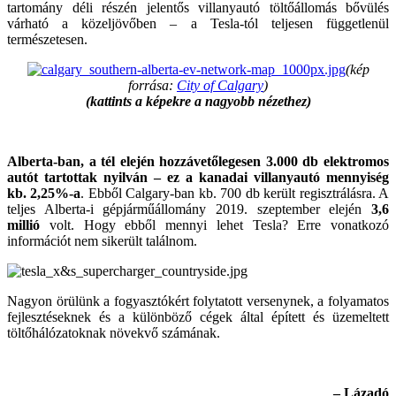
tartomány déli részén jelentős villanyautó töltőállomás bővülés
várható a közeljövőben – a Tesla-tól teljesen függetlenül
természetesen.
(kép
forrása:
City of Calgary
)
(kattints a képekre a nagyobb nézethez)
Alberta-ban, a tél elején hozzávetőlegesen 3.000 db elektromos
autót tartottak nyilván – ez a kanadai villanyautó mennyiség
kb. 2,25%-a
. Ebből Calgary-ban kb. 700 db került regisztrálásra. A
teljes Alberta-i gépjárműállomány 2019. szeptember elején
3,6
millió
volt. Hogy ebből mennyi lehet Tesla? Erre vonatkozó
információt nem sikerült találnom.
Nagyon örülünk a fogyasztókért folytatott versenynek, a folyamatos
fejlesztéseknek és a különböző cégek által épített és üzemeltett
töltőhálózatoknak növekvő számának.
– Lázadó