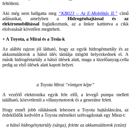
feltölteni.
Aki még nem hallgatta meg
“KB023 – Az E-Mobilitás II.”
című
adásunkat, amelyben a
Hidrogénhajtással és az
elektromobilitással
foglalkoztunk, az a linkre kattintva a cikk
elolvasását követően megteheti.
+ A Toyota, a Mirai és a Tesla-k
Az alábbi rajzon jól látható, hogy az egyik hidrogéntartály és az
akkumulátorok a hátsó ülés támlája mögött helyezkednek el. A
másik hidrogéntartály a hátsó ülések alatt, maga a tüzelőanyag-cella
pedig az első ülések alatt kapott helyet.
a Toyota Mirai “röntgen képe”
A vezérlő elektronika egyik fele elől, a levegő pumpa mellett
található, közvetlenül a villanymotorok és a generátor felett.
Hogy ennél jobb rálátásunk lehessen a Toyota hajtásláncára, az
érdeklődők kedvéért a Toyota mérnökei szétvagdostak egy Mirai-t:
a hátsó hidrogénytartály (sárga), felette az akkumulátorok (ezüst)