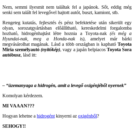
Nem, semmi ilyesmit nem találtak fel a japánok. Sőt, eddig még
senki sem talált fel levegővel hajtott autót, buszt, kamiont, stb.
Rengeteg kutatás, fejlesztés és pénz befektetése után sikerült egy
olyan, sorozatgyártásban előállítható, kereskedelmi forgalomba
hozható, hidrogénhajtást létre hoznia a Toyota-nak
(és még a
Hyundai-nak, meg a Honda-nak is)
, amelyet már bárki
megvásárolhat magának. Lásd a több országban is kapható
Toyota
Miria személyautó
(nyitókép)
, vagy a japán belpiacos
Toyota Sora
autóbusz
, lásd itt:
– “üzemanyaga a hidrogén, amit a levegő oxigénjéből nyernek”
Komolyan kérdezem.
MI VAAAN???
Hogyan lehetne a
hidrogént
kinyerni az
oxigénből
?
SEHOGY!!