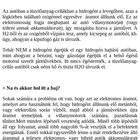
Az autóban a tüzelőanyag-cellákban a hidrogént a levegőben, azaz a
légkörben található oxigénnel egyesítve áramot állítunk elő. Ez az
elektromosság fogja meghajtani az autó villanymotorjait
(vagy
tölteni annak akkumulátorait),
így mozgásba hozva a járművet. A
H2-ből és az oxigénből vízpára lesz, amely kicsepeg az autóból, kb.
úgy, ahogyan a kipufogó gáz is távozik.
Tehát NEM a hidrogént égetjük el egy hidrogén hajtású autóban,
mint ahogyan a benzint, vagy gázolajat égetjük el a belső égésű
motorral szerelt járművekben. Itt nincs égéstermék, a tüzelőanyag-
cellás autóból csak némi hő és tiszta H2O távozik el.
+ Na és akkor hol itt a baj?
Sokak számára a probléma ott van, hogy azt az elektromos áramot,
amelyet arra használunk fel, hogy hidrogént állítsunk elő metánból,
vagy elektrolízis során vízből, majd abból a jármúvekben újra
áramot termeljünk a villanymotorok számára, pazarlásnak
tűnhet.Mert minden lépésnél veszteség adódik. Minél több lépésből
áll egy folyamat, annál több nagyobb %-át vesztjük el a befektetett
energiának. Ennél sokkal egyszerűbb lenne a már rendelkezésre álló
árammal a teljesen elektromos- vagy hibrid autók akkumulátorait