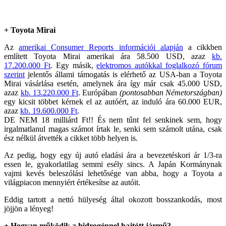
+ Toyota Mirai
Az
amerikai Consumer Reports információi alapján
a cikkben
említett Toyota Mirai amerikai ára 58.500 USD, azaz
kb.
17.200.000 Ft
. Egy másik,
elektromos autókkal foglalkozó fórum
szerint
jelentős állami támogatás is elérhető az USA-ban a Toyota
Mirai vásárlása esetén, amelynek ára így már csak 45.000 USD,
azaz
kb. 13.220.000 Ft
. Európában
(pontosabban Németországban)
egy kicsit többet kérnek el az autóért, az induló ára 60.000 EUR,
azaz
kb. 19.600.000 Ft
.
DE NEM 18 milliárd Ft!! És nem tűnt fel senkinek sem, hogy
irgalmatlanul magas számot írtak le, senki sem számolt utána, csak
ész nélkül átvették a cikket több helyen is.
Az pedig, hogy egy új autó eladási ára a bevezetéskori ár 1/3-ra
essen le, gyakorlatilag semmi esély sincs. A Japán Kormánynak
vajmi kevés beleszólási lehetősége van abba, hogy a Toyota a
világpiacon mennyiért értékesítse az autóit.
Eddig tartott a nettó hülyeség által okozott bosszankodás, most
jöjjön a lényeg!
+ Hogyan működik a hidrogénnel hajtótt jármű?