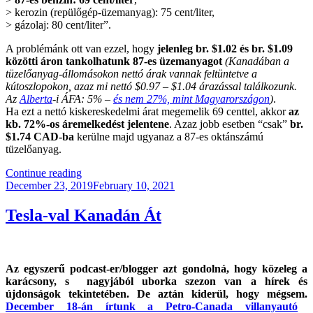
> kerozin (repülőgép-üzemanyag): 75 cent/liter,
> gázolaj: 80 cent/liter”.
A problémánk ott van ezzel, hogy
jelenleg br. $1.02 és br. $1.09
közötti áron tankolhatunk 87-es üzemanyagot
(Kanadában a
tüzelőanyag-állomásokon nettó árak vannak feltüntetve a
kútoszlopokon, azaz mi nettó $0.97 – $1.04 árazással találkozunk.
Az
Alberta
-i ÁFA: 5% –
és nem 27%, mint Magyarországon
)
.
Ha ezt a nettó kiskereskedelmi árat megemelik 69 centtel, akkor
az
kb. 72%-os áremelkedést jelentene
. Azaz jobb esetben “csak”
br.
$1.74 CAD-ba
kerülne majd ugyanaz a 87-es oktánszámú
tüzelőanyag.
“Messzire
Continue reading
Posted
Áramló
December 23, 2019
February 10, 2021
on
Elektronok”
Tesla-val Kanadán Át
Az egyszerű podcast-er/blogger azt gondolná, hogy közeleg a
karácsony, s nagyjából uborka szezon van a hírek és
újdonságok tekintetében. De aztán kiderül, hogy mégsem.
December 18-án írtunk a Petro-Canada villanyautó