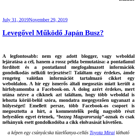
Posted
July 31, 2019
November 29, 2019
on
Levegővel Működő Japán Busz?
A legfontosabb: nem egy adott blogger, vagy weboldal
lejáratása a cél, hanem a rossz példa bemutatása: a pontatlanul
fordított és a pontatlanul megfogalmazott információk
gondolkodás nélküli terjesztése!! Találtam
egy érdekes, ámde
rengeteg valótlan információt tartalmazó cikket egy
weboldalon. A hír egy ismerős általi megosztás miatt került a
hírfolyamomba a Facebook-on. A dolog azért érdekes, mert
utána nézve a cikknek azt találtam, hogy több weboldal is
lehozta körül-belül szóra, mondatra megegyezően ugyanazt a
hülyeséget! Emellett persze, több Facebook-os csoport is
megosztotta a hírt, a kommentelők pedig nagyobb részt
helyeslően egyet értenek,
“bezzeg Magyarország”
-oznak és csak
néhányuk esett gondolkodóba a cikk elolvasását követően.
a képen egy csúnyácska tüzelőanya-cellás
Toyota Mirai
látható