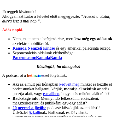
Jó reggelt kívánunk!
Ahogyan azt Lator a felvétel előtt megjegyezte:
“Hosszú a vázlat,
durva lesz a mai nap.”
.
Adás napló.
Nem, ez itt nem a befejező rész, mert
lesz még egy adásunk
az elektromobilitásról.
Kanada Nemzeti Kincse
és egy amerikai palacsinta recept.
Szponzorációs oldalunk elérhetősége:
Patreon.com/KanadaBanda
Köszönjük, ha támogatsz!
A podcast-ot a
h
e
t
i
s
z
í
n
e
s
sel folytattuk.
Aki az elmúlt pár hónapban
kedvelt meg
minket és kezdte el
podcastunkat hallgatni, kérjük,
mondja el nekünk
az adás
posztja alatt, vagy
e-mailben
, hogyan és miként talált ránk?
Backstage info:
Mennyi idő felkészülni, elkészíteni,
megszerkeszteni és publikálni egy-egy adást?
20 perccel a jövőbe
podcast: köszönjük az említést!!
Üdvözlet
Szkalli
nak, Balázsnak és Dávidnak.