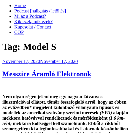
Home
Podcast [hallgatás / letöltés]
Mi az a Podcast?
Kik ezek, mik ezek?
Kapcsolat / Contact
COP
Tag:
Model S
Posted
November 17, 2020
November 17, 2020
on
Messzire Áramló Elektronok
Nem olyan régen jelent meg egy nagyon látványos
illusztrációval ellátott, tömör összefoglaló arról, hogy az ebben
az évtizedben* megjelent különböző villanyautó típusok és
modellek az amerikai szabvány szerinti mérések
(EPA)
alapján
mekkora hatóvávval rendelkeznek és mérföldenként
(1,6 km-
rént)
mekkora költséggel kell számolnunk. Ebből a cikkből
szemezgettem ki a legfontosabbakat és Latornak köszönhetően