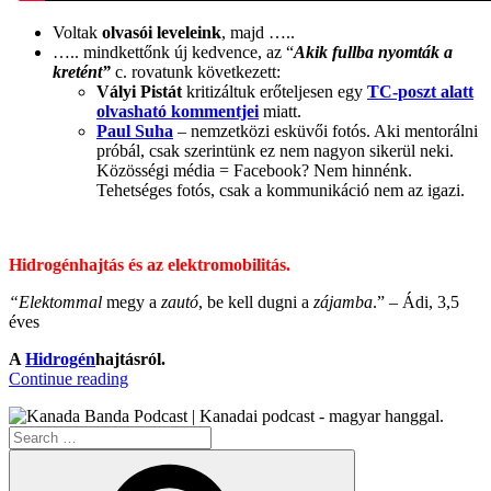
Voltak
olvasói leveleink
, majd …..
….. mindkettőnk új kedvence, az “
Akik
fullba nyomták a
kretént”
c. rovatunk következett:
Vályi Pistát
kritizáltuk erőteljesen egy
TC-poszt alatt
olvasható kommentjei
miatt.
Paul Suha
– nemzetközi esküvői fotós. Aki mentorálni
próbál, csak szerintünk ez nem nagyon sikerül neki.
Közösségi média = Facebook? Nem hinnénk.
Tehetséges fotós, csak a kommunikáció nem az igazi.
Hidrogénhajtás és az elektromobilitás.
“Ele
ktommal
megy a
zautó
, be kell dugni a
zájamba
.” – Ádi, 3,5
éves
A
Hidrogén
hajtásról.
“KB023
Continue reading
–
Az
Search
E-
for:
Mobilitás
Search
II.”