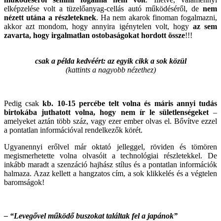
elképzelése volt a tüzelőanyag-cellás autó működéséről, de
nem
nézett utána a részleteknek
. Ha nem akarok finoman fogalmazni,
akkor azt mondom, hogy annyira igénytelen volt, hogy
az sem
zavarta, hogy irgalmatlan ostobaságokat hordott össze
!!!
csak a példa kedvéért: az egyik cikk a sok közül
(kattints a nagyobb nézethez)
Pedig csak
kb. 10-15 percébe telt volna és máris annyi tudás
birtokába juthatott volna, hogy nem ír le sületlenségeket
–
amelyeket aztán több száz, vagy ezer ember olvas el. Bővítve ezzel
a pontatlan információval rendelkezők körét.
Ugyanennyi erőlvel már oktató jelleggel, röviden és tömören
megismerhetette volna olvasóit a technológiai részletekkel. De
inkább maradt a szenzáció hajhász stílus és a pontatlan információk
halmaza. Azaz kellett a hangzatos cím, a sok klikkelés és a végtelen
baromságok!
– “Levegővel működő buszokat találtak fel a japánok”