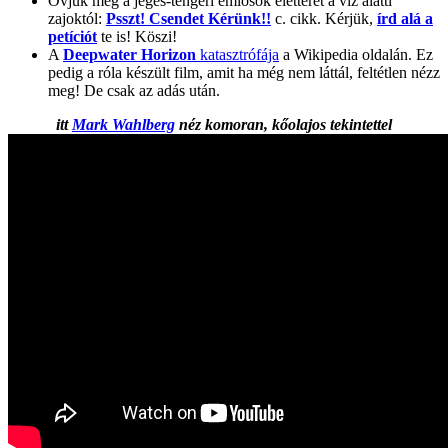
Óvjuk meg a jeges-tengeri emlősök életterét a víz alatti
zajoktól:
Psszt! Csendet Kérünk!!
c. cikk. Kérjük,
írd alá a
petíciót
te is! Köszi!
A
Deepwater Horizon
katasztrófája
a Wikipedia oldalán. Ez
pedig a róla készült film, amit ha még nem láttál, feltétlen nézz
meg! De csak az adás után.
itt
Mark Wahlberg
néz komoran, kőolajos tekintettel