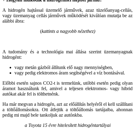
A hidrogén hajtással üzemelő járművek, azaz tüzelőanyag-cellás,
vagy üzemanyag cellás járművek működését kiválóan mutatja be az
alábbi ábra:
(
kattints a nagyobb nézethez)
A tudomány és a technológia mai állása szerint üzemanyagnak
hidrogént:
vagy metán gázból állítunk elő nagy mennyiségben,
vagy pedig elektromos áram segítségével a víz bontásával.
Előbbi esetén sajnos CO2-t is termelünk, utóbbi esetén pedig olyan
áramot használunk fel, amivel a teljesen elektromos- vagy hibrid
autókat akár fel is tölthetnénk.
Ha már megvan a hidrogén, azt az előállítás helyéről el kell szállítani
a töltőállomásokra. Ott átfejtik a töltőállomás tartájaiba, ahonnan
pedig mi majd bele tankoljuk az autónkba.
a Toyota 15 évre hitelesített hidrogéntartályai