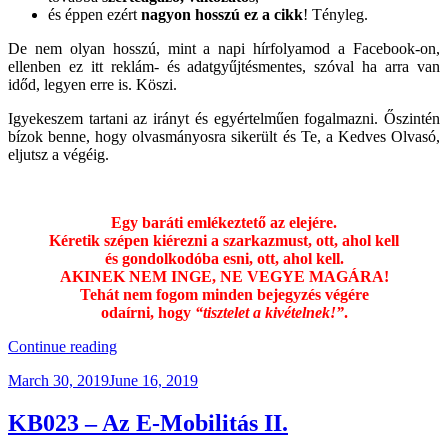
és éppen ezért
nagyon hosszú ez a cikk
! Tényleg.
De nem olyan hosszú, mint a napi hírfolyamod a Facebook-on,
ellenben ez itt reklám- és adatgyűjtésmentes, szóval ha arra van
időd, legyen erre is. Köszi.
Igyekeszem tartani az irányt és egyértelműen fogalmazni. Őszintén
bízok benne, hogy olvasmányosra sikerült és Te, a Kedves Olvasó,
eljutsz a végéig.
Egy baráti emlékeztető az elejére.
Kéretik szépen kiérezni a szarkazmust, ott, ahol kell
és gondolkodóba esni, ott, ahol kell.
AKINEK NEM INGE, NE VEGYE MAGÁRA!
Tehát nem fogom
minden bejegyzés végére
odaírni, hogy
“tisztelet a kivételnek!”
.
“Méregzöld!”
Continue reading
Posted
March 30, 2019
June 16, 2019
on
KB023 – Az E-Mobilitás II.