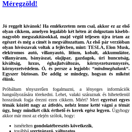
Méregzöld!
Jó reggelt kívánok! Ha emlékezetem nem csal, akkor ez az első
olyan cikkem, amelyen legalább két héten át dolgoztam kisebb-
nagyobb megszakításokkal, majd végül teljesen újra írtam az
egészet és még a címét is megváltozattam. Az első pár verzióban
olyan hívószavak voltak a fejlécben, mint: TESLA, Elon Musk,
elektromos autó, villanyautó, lítium, kobalt, akkumulátor,
villanyáram, bányászat, olajipar, gazdagok, úri huncutság,
kiváltság, luxus, éghajlatváltozás, környezetszennyezés,
környezetvédelem. Ó, és persze a legjobb: “
mindmeghalunk
“.
Egyszer biztosan. De addig se mindegy, hogyan és miként
élünk.
Próbáltam tényszerűen fogalmazni, a lényeges információk
hangsúlyozására törekedni. Lehet, valaki száraznak és hihetetlenül
hosszúnak fogja érezni ezen cikkem. Miért? Mert
egyrészt egyes
témák között nagy az átfedés, nehéz lenne ketté vágni a témát
úgy, hogy mindkét cikk érthető és kerek egész legyen.
Úgyhogy
akkor már most az elején szólok, hogy:
ismételten
gondolatébresztés következik
,
továbbá
szerteágazó, változatos
,