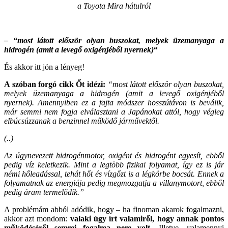
a Toyota Mira hátulról
– “most látott először olyan buszokat, melyek üzemanyaga a
hidrogén (amit a levegő oxigénjéből nyernek)
“
És akkor itt jön a lényeg!
A szóban forgó cikk Őt idézi:
“most látott először olyan buszokat,
melyek üzemanyaga a hidrogén (amit a levegő oxigénjéből
nyernek). Amennyiben ez a fajta módszer hosszútávon is beválik,
már semmi nem fogja elválasztani a Japánokat attól, hogy végleg
elbúcsúzzanak a benzinnel működő járművektől.
(..)
Az úgynevezett hidrogénmotor, oxigént és hidrogént egyesít, ebből
pedig víz keletkezik. Mint a legtöbb fizikai folyamat, így ez is jár
némi hőleadással, tehát hőt és vízgőzt is a légkörbe bocsát. Ennek a
folyamatnak az energiája pedig megmozgatja a villanymotort, ebből
pedig áram termelődik.”
A problémám abból adódik, hogy – ha finoman akarok fogalmazni,
akkor azt mondom:
valaki úgy írt valamiről, hogy annak pontos
működéséről semmi fogalma nem volt
. Illetve, valamennyi