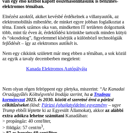
van egy első kézből kapott összehasonlításunk is benzines-
elektromos témában.
Elnézést azoktól, akiket kevésbé érdékelnek a villanyautók, az
elektromobilitás mibenléte, de minket egyre jobban foglalkoztat a
téma. Ennek számos oka van, mindketten IT területen dolgoztunk
több, mint tíz éven át, érdeklődési körünkbe tartozik minden kütyü
és “okosdolog”, figyelemmel kísérjük a különböző technológiák
fejlődését – így az elektromos autókét is.
Nem egy cikkünk született már meg ebben a témában, a sok közül
az egyik a tavaly decemberben megjelent:
Kanada Elektromos Autópályája
.
Nem olyan régen felröppent egy pletyka, miszerint:
“Az Kanadai
Országgyűlés Költségvetési Irodája szerint, ha
a
Trudeau
kormányzat
2023. és 2030. között el szeretné érni a párizsi
célkitűzéseket
(lásd:
Párizsi éghajlatvédelmi egyezmény
–
ugye
Trump
ebből léptette ki az Egyesült Államokat), akkor
az alábbi
extra adókra lehetne számítani
Kanadában:
> propángáz: 40 cent/liter,
3
> földgáz: 57 cent/m
,
>
87-es benzin: 69 cent/liter
,