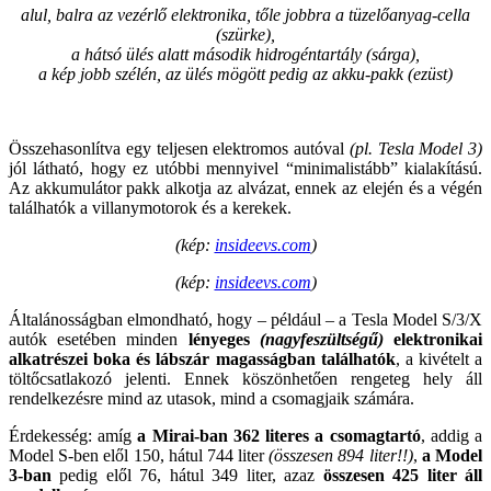
alul, balra az vezérlő elektronika, tőle jobbra a tüzelőanyag-cella
(szürke),
a hátsó ülés alatt második hidrogéntartály (sárga),
a kép jobb szélén, az ülés mögött pedig az akku-pakk (ezüst)
Összehasonlítva egy teljesen elektromos autóval
(pl. Tesla Model 3)
jól látható, hogy ez utóbbi mennyivel “minimalistább” kialakítású.
Az akkumulátor pakk alkotja az alvázat, ennek az elején és a végén
találhatók a villanymotorok és a kerekek.
(kép:
insideevs.com
)
(kép:
insideevs.com
)
Általánosságban elmondható, hogy – például – a Tesla Model S/3/X
autók esetében minden
lényeges
(nagyfeszültségű)
elektronikai
alkatrészei boka és lábszár magasságban találhatók
, a kivételt a
töltőcsatlakozó jelenti. Ennek köszönhetően rengeteg hely áll
rendelkezésre mind az utasok, mind a csomagjaik számára.
Érdekesség: amíg
a Mirai-ban 362 literes a csomagtartó
, addig a
Model S-ben elől 150, hátul 744 liter
(összesen 894 liter!!)
,
a Model
3-ban
pedig elől 76, hátul 349 liter, azaz
összesen 425 liter áll