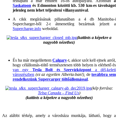
felhajtani a már említett 16-os autópályára. Azonban
a
Saskatoon
és Edmonton közötti kb. 530 km-es távolságot
jelenleg nem lehet teljesíteni villanyautóval
.
A cikk megírásának pillanatában a 4 db Manitoba-i
Supercharger-ből 2-t átmenetileg bezártnak jelzett a
Supercharge.info
weboldal.
(kattints a képekre a
nagyobb nézethez)
És ha már megelítettem
Calgary
-t, akkor szót kell ejtsek arról,
hogy célállomás-töltő természetesen több helyen is elérhető és
van egy
Tesla Bolt és Szervízközpont
a dél-keleti
városrészben
(ez az egyetlen Alberta-ban!),
de
továbbra sem
rendelkezünk Supercarger töltőállomással
.
(kép forrása:
Telsa Canada – Find Us
)
(kattints a képekre a nagyobb nézethez)
Az alábbi térkép, amely a városháza munkája, látható, hogy a