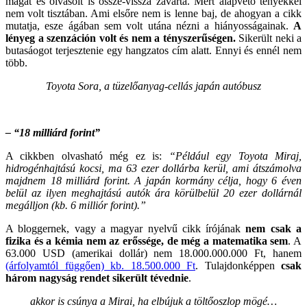
magát és olvasóit is össze-vissza zavarta. Mert alapvető tényekkel
nem volt tisztában. Ami elsőre nem is lenne baj, de ahogyan a cikk
mutatja, esze ágában sem volt utána nézni a hiányosságainak.
A
lényeg a szenzáción volt és nem a tényszerűségen.
Sikerült neki a
butasáogot terjesztenie egy hangzatos cím alatt. Ennyi és ennél nem
több.
Toyota Sora, a tüzelőanyag-cellás japán autóbusz
– “18 milliárd forint”
A cikkben olvasható még ez is:
“Például egy Toyota Miraj,
hidrogénhajtású kocsi, ma 63 ezer dollárba kerül, ami átszámolva
majdnem 18 milliárd forint.
A japán kormány célja, hogy 6 éven
belül az ilyen meghajtású autók ára körülbelül 20 ezer dollárnál
megálljon (kb. 6 milliór forint).”
A bloggernek, vagy a magyar nyelvű cikk írójának
nem csak a
fizika és a kémia nem az erőssége, de még a matematika sem
. A
63.000 USD (amerikai dollár) nem 18.000.000.000 Ft, hanem
(árfolyamtól függően) kb. 18.500.000 Ft
. Tulajdonképpen
csak
három nagyság rendet sikerült tévednie
.
akkor is csúnya a Mirai, ha elbújuk a töltőoszlop mögé…