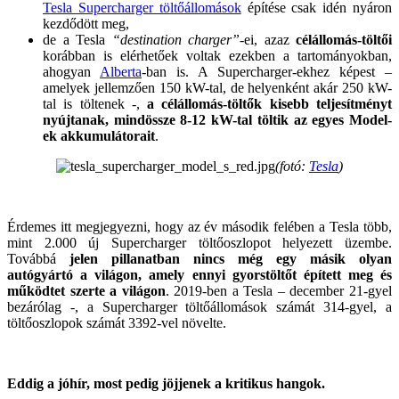
Tesla Supercharger töltőállomások
építése csak idén nyáron
kezdődött meg,
de a Tesla
“destination charger”
-ei, azaz
célállomás-töltői
korábban is elérhetőek voltak ezekben a tartományokban,
ahogyan
Alberta
-ban is. A Supercharger-ekhez képest –
amelyek jellemzően 150 kW-tal, de helyenként akár 250 kW-
tal is töltenek -,
a célállomás-töltők kisebb teljesítményt
nyújtanak, mindössze 8-12 kW-tal t
öltik az egyes Model-
ek akkumulátorait
.
(fotó:
Tesla
)
Érdemes itt megjegyezni, hogy az év második felében a Tesla több,
mint 2.000 új Supercharger töltőoszlopot helyezett üzembe.
Továbbá
jelen pillanatban nincs még egy másik olyan
autógyártó a világon, amely ennyi gyorstöltőt épített meg és
működtet szerte a világon
. 2019-ben a Tesla – december 21-gyel
bezárólag -, a Supercharger töltőállomások számát 314-gyel, a
töltőoszlopok számát 3392-vel növelte.
Eddig a jóhír, most pedig jöjjenek a kritikus hangok.