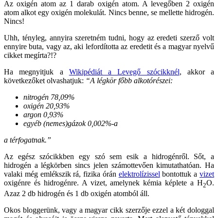
Az oxigén atom az 1 darab oxigén atom. A levegőben
2 oxigén
atom alkot egy oxigén molekulát.
Nincs benne, se mellette hidrogén.
Nincs!
Uhh, tényleg, annyira szeretném tudni, hogy az eredeti szerző volt
ennyire buta, vagy az, aki lefordította az eredetit és a magyar nyelvű
cikket megírta?!?
Ha megnyitjuk a
Wikipédiát a Levegő szócikknél
, akkor a
következőket olvashatjuk:
“A légkör főbb alkotórészei:
nitrogén 78,09%
oxigén 20,93%
argon 0,93%
egyéb (nemes)gázok 0,002%-a
a térfogatnak.”
Az egész szócikkben egy szó sem esik a hidrogénről. Sőt, a
hidrogén a légkörben sincs jelen számottevően kimutathatóan. Ha
valaki még emlékszik rá, fizika órán
elektrolízissel
bontottuk a
vizet
oxigénre és hidrogénre. A vizet, amelynek kémia képlete a H
O.
2
Azaz 2 db hidrogén és 1 db oxigén atomból áll.
Okos bloggerünk, vagy a magyar cikk szerzője ezzel a két dologgal