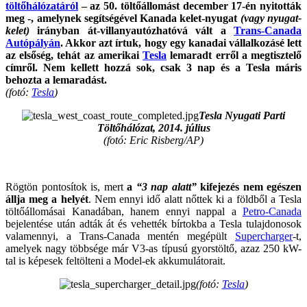
töltőhálózatáról
– az 50. töltőállomást december 17-én nyitották
meg -, amelynek segítségével Kanada kelet-nyugat
(vagy nyugat-
kelet)
irányban át-villanyautózhatóvá vált a
Trans-Canada
Autópályán
. Akkor azt írtuk, hogy egy kanadai vállalkozásé lett
az elsőség, tehát az amerikai
Tesla
lemaradt erről a megtisztelő
címről. Nem kellett hozzá sok, csak 3 nap és a Tesla máris
behozta a lemaradást.
(fotó:
Tesla
)
Tesla Nyugati Parti
Töltőhálózat, 2014. július
(fotó: Eric Risberg/AP)
Rögtön pontosítok is, mert
a
“3 nap alatt”
kifejezés nem egészen
állja meg a helyét
. Nem ennyi idő alatt nőttek ki a földből a Tesla
töltőállomásai Kanadában, hanem ennyi nappal a
Petro-Canada
bejelentése után adták át és vehették bírtokba a Tesla tulajdonosok
valamennyi, a Trans-Canada mentén megépült
Supercharger
-t,
amelyek nagy többsége már V3-as típusú gyorstöltő, azaz 250 kW-
tal is képesek feltölteni a Model-ek akkumulátorait.
(fotó:
Tesla
)