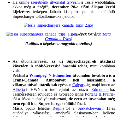
Ha
online szeretnénk útvonalat tervezni
a Tesla weboldalán,
akkor még
a “régi”, december 20-a előtti állapot kerül
kijelzésre
: térképen látható kis piros pontok a működő
Supercharger töltőállomásokat jelölik.
(képek forrása:
Tesla
Canada – Trips
)
(kattints a képekre a nagyobb nézethez)
Az útvonaltervezés,
az új Supercharger-ek átadását
követően is többé-kevésbé hasonló tehát
, mint korábban
volt.
Például a
Winnipeg
->
Edmonton
útvonalon továbbra is a
Trans-Canada Autópályát kell használnia a
villanyautóval utazóknak
egészen
Calgary
-ig, majd innen az
Alberta
-i HWY-2-n tud eljutni az utazó
Edmonton
-ba.
Természetesen rövidebb és gyorsabb lenne
Portage la Prairie
-
től a 16-os autópályát választani,
de ezen az útvonalon még
nem épült ki a Supercharger töltőhálózat
.
Másik opció lehetne
Regina
-tól a
Saskatchewan
-i 11-es
autópálya választása, amelyről Saskatoon-ban kellene