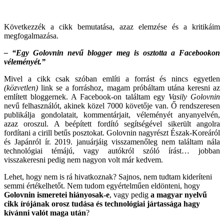
Következzék a cikk bemutatása, azaz elemzése és a kritikáim
megfogalmazása.
– “Egy Golovnin nevű blogger meg is osztotta a Facebookon
véleményét.”
Mivel a cikk csak szóban említi a forrást és nincs egyetlen
(közvetlen)
link se a forráshoz, magam próbáltam utána keresni az
említett bloggernek. A Facebook-on találtam egy
Vasily Golovnin
nevű felhasználót, akinek közel 7000 követője van. Ő rendszeresen
publikálja gondolatait, kommentárjait, véleményét anyanyelvén,
azaz oroszul. A beépített fordító segítségével sikerült angolra
fordítani a cirill betűs posztokat. Golovnin nagyrészt Észak-Koreáról
és Japánról ír. 2019. januárjáig visszamenőleg nem találtam nála
technológiai témájú, vagy autókról szóló írást… jobban
visszakeresni pedig nem nagyon volt már kedvem.
Lehet, hogy nem is rá hivatkoznak? Sajnos, nem tudtam kideríteni
semmi értékelhetőt. Nem tudom egyértelműen eldönteni, hogy
Golovnin ismeretei hiányosak-e
, vagy pedig
a magyar nyelvű
cikk írójának orosz tudása és technológiai jártassága hagy
kívánni valót maga után
?