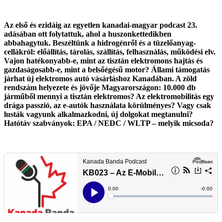
Az első és ezidáig az egyetlen kanadai-magyar podcast 23.
adásában ott folytattuk, ahol a huszonkettedikben
abbahagytuk. Beszéltünk
a hidrogénről és a tüzelőanyag-
cellákról: előállítás, tárolás, szállítás, felhasználás, működési elv.
Vajon hatékonyabb-e, mint az tisztán elektromons hajtás és
gazdaságosabb-e, mint a belsőégésű motor? Állami támogatás
járhat új elektromos autó vásárláshoz Kanadában. A zöld
rendszám helyezete és jövője Magyarországon: 10.000 db
járműből mennyi a tisztán elektromos? Az elektromobilitás egy
drága passzió, az e-autók használata körülményes? Vagy csak
lusták vagyunk alkalmazkodni, új dolgokat megtanulni?
Hatótáv szabványok:
EPA / NEDC / WLTP – melyik micsoda?