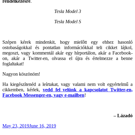
rendelkezésre
.
Tesla Model 3
Tesla Model S
Szépen kérek mindenkit, hogy mielőtt egy ehhez hasonló
ostobaságokkal és pontatlan információkkal teli cikket lájkol,
megoszt, vagy kommentál akár egy hírportálon, akár a Facebook-
on, akár a Twitter-en, olvassa el újra és értelmezze a benne
foglaltakat!
Nagyon köszönöm!
Ha kiegészítenéd a leírtakat, vagy valami nem volt egyértelmű a
cikkemben, kérlek,
vedd fel velünk a kapcsolatot Twitter-en,
Facebook Messenger-en, vagy e-mailben
!
– Lázadó
Posted
May 23, 2019
June 16, 2019
on