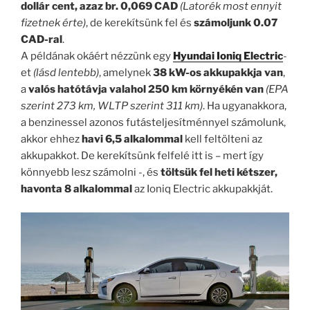
dollár cent, azaz br. 0,069 CAD
(Latorék most ennyit
fizetnek érte)
, de kerekítsünk fel és
számoljunk 0.07
CAD-ral
.
A példának okáért nézzünk egy
Hyundai Ioniq Electric
-
et
(lásd lentebb)
, amelynek
38 kW-os akkupakkja van
,
a
valós hatótávja valahol 250 km környékén van
(EPA
szerint 273 km, WLTP szerint 311 km)
. Ha ugyanakkora,
a benzinessel azonos futásteljesítménnyel számolunk,
akkor ehhez
havi 6,5 alkalommal
kell feltölteni az
akkupakkot. De kerekítsünk felfelé itt is – mert így
könnyebb lesz számolni -, és
töltsük fel heti kétszer,
havonta 8 alkalommal
az Ioniq Electric akkupakkját.