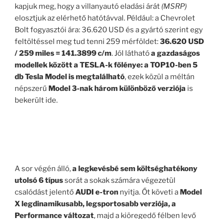
kapjuk meg, hogy a villanyautó eladási árát
(MSRP)
elosztjuk az elérhető hatótávval. Például: a Chevrolet
Bolt fogyasztói ára: 36.620 USD és a gyártó szerint egy
feltöltéssel meg tud tenni 259 mérföldet:
36.620 USD
/ 259 miles = 141.3899 c/m
. Jól látható
a gazdaságos
modellek között a TESLA-k főlénye: a TOP10-ben 5
db Tesla Model is megtalálható
, ezek közül a méltán
népszerű
Model 3-nak három különböző verziója
is
bekerült ide.
.
A sor végén álló,
a legkevésbé sem költséghatékony
utolsó 6 típus
sorát a sokak számára végezetül
csalódást jelentő
AUDI e-tron
nyitja. Őt követi a
Model
X legdinamikusabb, legsportosabb verziója, a
Performance változat
, majd a kiöregedő félben levő