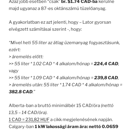
Azaz jobb esetben “csak”
br. $1.74 CAD-ba
kerülne
majd ugyanaz a 87-es oktánszámú tüzelőanyag.
A gyakorlatban ez azt jelenti, hogy – Lator gyorsan
elvégzett számításai szerint -, hogy:
“Mivel heti 55 liter az átlag üzemanyag fogyasztásunk,
ezért:
> áremelés előtt:
>> 55 liter * 1.02 CAD * 4 alkalom/hónap =
224,4 CAD
,
vagy
>> 55 liter * 1.09 CAD * 4 alkalom/hónap =
239,8 CAD
,
> áremelés után: 55 liter * 1.74 CAD * 4 alkalom/hónap =
382.8 CAD
.”
Alberta-ban a bruttó minimálbér 15 CAD/óra
(nettó
13,5 – 14 CAD/óra)
.
1 CAD = 231,82 HUF
a cikk megjelenésének napján.
Calgary-ban
1 kW lakossági áram ára: nettó 0.0659