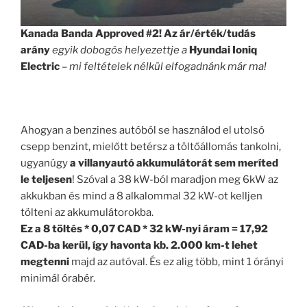
Kanada Banda Approved #2! Az ár/érték/tudás
arány
egyik dobogós helyezettje a
Hyundai Ioniq
Electric
– mi feltételek nélkül elfogadnánk már ma!
.
Ahogyan a benzines autóból se használod el utolsó
csepp benzint, mielőtt betérsz a töltőállomás tankolni,
ugyanúgy
a villanyautó akkumulátorát sem meríted
le teljesen
! Szóval a 38 kW-ból maradjon meg 6kW az
akkukban és mind a 8 alkalommal 32 kW-ot kelljen
tölteni az akkumulátorokba.
Ez a 8 töltés * 0,07 CAD * 32 kW-nyi áram = 17,92
CAD-ba kerül, így havonta kb. 2.000 km-t lehet
megtenni
majd az autóval. És ez alig több, mint 1 órányi
minimál órabér.