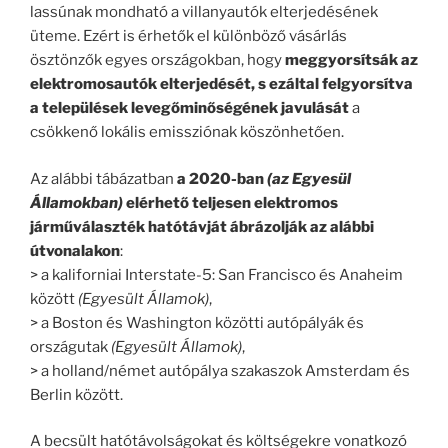
lassúnak mondható a villanyautók elterjedésének
üteme. Ezért is érhetők el különböző vásárlás
ösztönzők egyes országokban, hogy
meggyorsítsák az
elektromosautók elterjedését, s ezáltal felgyorsítva
a települések levegőminőségének javulását
a
csökkenő lokális emissziónak köszönhetően.
Az alábbi tábázatban
a 2020-ban
(az Egyesül
Államokban)
elérhető teljesen elektromos
járműválaszték hatótávját ábrázolják az alábbi
útvonalakon
:
> a kaliforniai Interstate-5: San Francisco és Anaheim
között
(Egyesült Államok)
,
> a Boston és Washington közötti autópályák és
országutak
(Egyesült Államok)
,
> a holland/német autópálya szakaszok Amsterdam és
Berlin között.
A becsült hatótávolságokat és költségekre vonatkozó