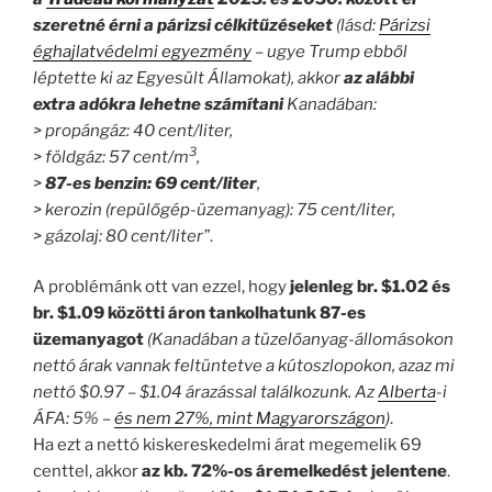
szeretné érni a párizsi célkitűzéseket
(lásd:
Párizsi
éghajlatvédelmi egyezmény
–
ugye Trump
ebből
léptette ki az Egyesült Államokat), akkor
az alábbi
extra adókra lehetne számítani
Kanadában:
> propángáz: 40 cent/liter,
3
> földgáz: 57 cent/m
,
>
87-es benzin: 69 cent/liter
,
> kerozin (repülőgép-üzemanyag): 75 cent/liter,
> gázolaj: 80 cent/liter”
.
A problémánk ott van ezzel, hogy
jelenleg br. $1.02 és
br. $1.09 közötti áron tankolhatunk 87-es
üzemanyagot
(Kanadában a tüzelőanyag-állomásokon
nettó árak vannak feltüntetve a kútoszlopokon, azaz mi
nettó $0.97 – $1.04 árazással találkozunk. Az
Alberta
-i
ÁFA: 5% –
és nem 27%, mint Magyarországon
)
.
Ha ezt a nettó kiskereskedelmi árat megemelik 69
centtel, akkor
az kb. 72%-os áremelkedést jelentene
.