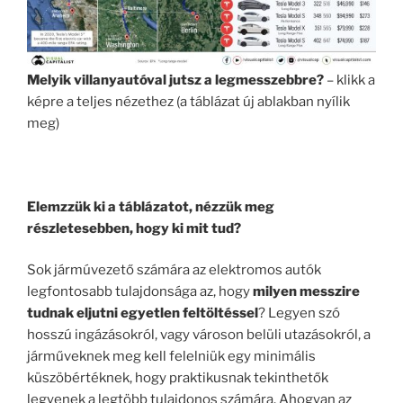
Melyik villanyautóval jutsz a legmesszebbre?
– klikk a
képre a teljes nézethez (a táblázat új ablakban nyílik
meg)
.
Elemzzük ki a táblázatot, nézzük meg
részletesebben, hogy ki mit tud?
Sok jármúvezető számára az elektromos autók
legfontosabb tulajdonsága az, hogy
milyen messzire
tudnak eljutni
egyetlen feltöltéssel
? Legyen szó
hosszú ingázásokról, vagy városon belüli utazásokról, a
járműveknek meg kell felelniük egy minimális
küszöbértéknek, hogy praktikusnak tekinthetők
legyenek a legtöbb tulajdonos számára. Ahogyan az