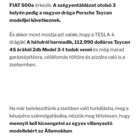
FIAT 500e
érkezik.
A szégyentáblázat utolsó 3
helyén pedig a nagyon drága Porsche Taycan
modelljei következnek.
És akkor most mostja azt valaki, hogy a TESLA-k
drágák!
A hátulról harmadik, 112.990 dolláros Taycan
4S árából 2db Model 3-t tudok venni
és még marad
garázsépítésre, célállomás töltőre és pizzára való is a
zsebemben.
.
Ha már belekezdtünk a zsebben való turkálásba, meg a
készpénz számolgatásába, nézzük meg tételesen, hogy
mennyit kell kicsengetni az egyes villanyautó
modellekért az Államokban
.