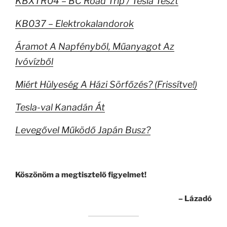
KBXTR04 – BC Road Trip / Tesla Teszt
KB037 – Elektrokalandorok
Áramot A Napfényből, Műanyagot Az
Ivóvízből
Miért Hülyeség A Házi Sörfőzés? (Frissítve!)
Tesla-val Kanadán Át
Levegővel Működő Japán Busz?
.
Köszönöm a megtisztelő figyelmet!
– Lázadó