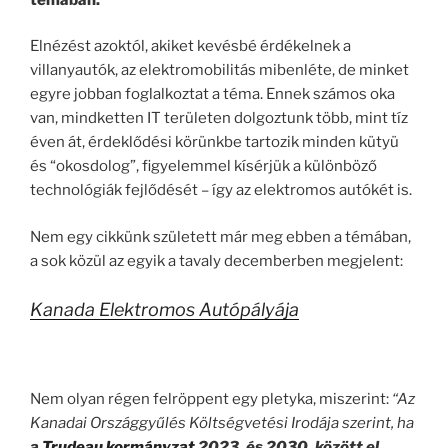
Elnézést azoktól, akiket kevésbé érdékelnek a
villanyautók, az elektromobilitás mibenléte, de minket
egyre jobban foglalkoztat a téma. Ennek számos oka
van, mindketten IT területen dolgoztunk több, mint tíz
éven át, érdeklődési körünkbe tartozik minden kütyü
és “okosdolog”, figyelemmel kísérjük a különböző
technológiák fejlődését – így az elektromos autókét is.
Nem egy cikkünk született már meg ebben a témában,
a sok közül az egyik a tavaly decemberben megjelent:
Kanada Elektromos Autópályája
.
Nem olyan régen felröppent egy pletyka, miszerint:
“Az
Kanadai Országgyűlés Költségvetési Irodája szerint, ha
a
Trudeau kormányzat
2023. és 2030. között el