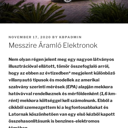
POSTED
NOVEMBER 17, 2020
BY
KBPADMIN
ON
Messzire Áramló Elektronok
Nem olyan régen jelent meg egy nagyon látványos
illusztrációval ellátott, tömör összefoglaló arról,
hogy az ebben az évtizedben* megjelent különböző
villanyautó típusok és modellek az amerikai
szabvány szerinti mérések
(EPA)
alapján mekkora
hatóvávval rendelkeznek és mérföldenként
(1,6 km-
rént)
mekkora költséggel kell számolnunk. Ebből a
cikkből szemezgettem ki a legfontosabbakat és
Latornak köszönhetően van egy első kézből kapott
összehasonlításunk is benzines-elektromos
témában.