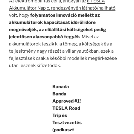
Az elektromobilitás célja, ahogyan az
a TESLA
Akkumulátor Nap c. rendezvényén látható/hallható
volt
, hogy
folyamatos innováció mellett az
akkumulátorok kapacitását időről időre
megnöveljék, az előállítási költségeket pedig
jelentősen alacsonyabbá tegyék
. Mivel az
akkumulátorok teszik ki a tömeg, a költségek és a
teljesítmény nagy részét a villanyautókban, ezek a
fejlesztések csak a későbbi modellek megérkezése
után lesznek kifizetődők.
Kanada
Banda
Approved #1!
TESLA Road
Trip és
Tesztvezetés
(
podkaszt