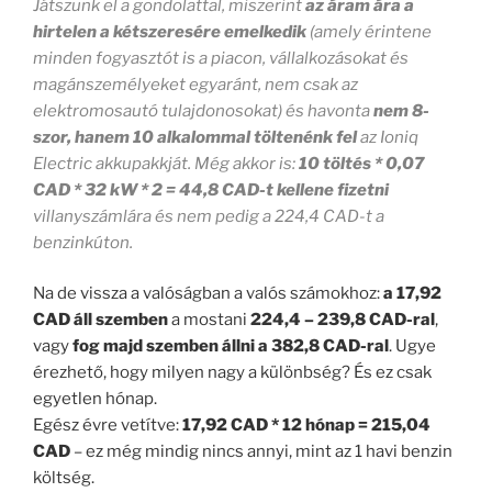
Játszunk el a gondolattal, miszerint
az áram ára a
hirtelen a kétszeresére emelkedik
(amely érintene
minden fogyasztót is a piacon, vállalkozásokat és
magánszemélyeket egyaránt, nem csak az
elektromosautó tulajdonosokat) és havonta
nem 8-
szor, hanem 10 alkalommal töltenénk fel
az Ioniq
Electric akkupakkját.
Még akkor is:
10 töltés * 0,07
CAD * 32 kW * 2 = 44,8 CAD-t kellene fizetni
villanyszámlára és nem pedig a 224,4 CAD-t a
benzinkúton.
Na de vissza a valóságban a valós számokhoz:
a 17,92
CAD
áll szemben
a mostani
224,4 – 239,8 CAD-ral
,
vagy
fog majd szemben állni a 382,8 CAD-ral
. Ugye
érezhető, hogy milyen nagy a különbség? És ez csak
egyetlen hónap.
Egész évre vetítve:
17,92 CAD * 12 hónap = 215,04
CAD
– ez még mindig nincs annyi, mint az 1 havi benzin
költség.