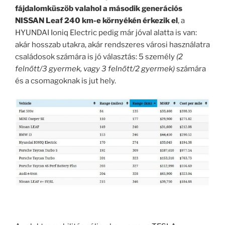
fájdalomküszöb valahol a második generációs
NISSAN Leaf 240 km-e környékén érkezik el
, a
HYUNDAI Ioniq Electric pedig már jóval alatta is van:
akár hosszab utakra, akár rendszeres városi használatra
családosok számára is jó választás: 5 személy
(2
felnőtt/3 gyermek, vagy 3 felnőtt/2 gyermek)
számára
és a csomagoknak is jut hely.
.