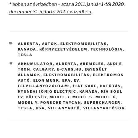
*
ebben az évtizedben – azaz
a 2011. január 1-től 2020.
december 31-ig tartó 202. évtizedben
.
CATEGORIES
ALBERTA
,
AUTÓK
,
ELEKTROMOBILITÁS
,
KANADA
,
KÖRNYEZETVÉDELEM
,
TECHNOLÓGIA
,
TESLA
TAGS
AKKUMULÁTOR
,
ALBERTA
,
ÁREMELÉS
,
AUDI E-
TRON
,
CALGARY
,
E-CARS.HU
,
EGYESÜLT
ÁLLAMOK
,
ELEKTROMOBILITÁS
,
ELEKTROMOS
AUTÓ
,
ELON MUSK
,
EPA
,
EV
,
FELVILLANYOZÓDTAM!
,
FIAT 500E
,
HATÓTÁV
,
HYUNDAI IONIQ ELECTRIC
,
KANADA
,
KIA SOUL
EV
,
KÖLTSÉG
,
MODEL 3
,
MODEL S
,
MODEL X
,
MODEL Y
,
PORSCHE TAYCAN
,
SUPERCHARGER
,
TESLA
,
USA
,
VILLANYAUTÓ
,
VILLANYAUTÓSOK