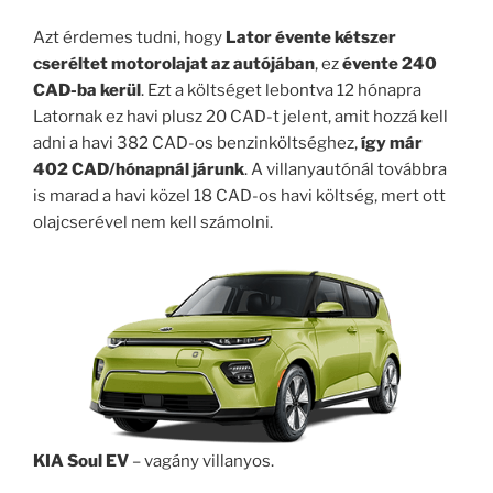
Azt érdemes tudni, hogy
Lator évente kétszer
cseréltet motorolajat az autójában
, ez
évente 240
CAD-ba kerül
. Ezt a költséget lebontva 12 hónapra
Latornak ez havi plusz 20 CAD-t jelent, amit hozzá kell
adni a havi 382 CAD-os benzinköltséghez,
így már
402 CAD/hónapnál járunk
. A villanyautónál továbbra
is marad a havi közel 18 CAD-os havi költség, mert ott
olajcserével nem kell számolni.
KIA Soul EV
– vagány villanyos.