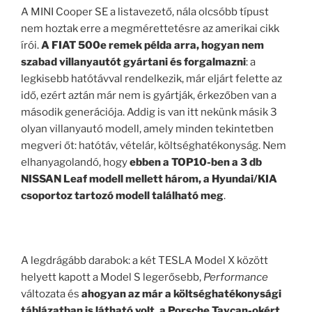
A MINI Cooper SE a listavezető, nála olcsóbb típust
nem hoztak erre a megmérettetésre az amerikai cikk
írói.
A FIAT 500e remek példa arra, hogyan nem
szabad villanyautót gyártani és forgalmazni
: a
legkisebb hatótávval rendelkezik, már eljárt felette az
idő, ezért aztán már nem is gyártják, érkezőben van a
második generációja. Addig is van itt nekünk másik 3
olyan villanyautó modell, amely minden tekintetben
megveri őt: hatótáv, vételár, költséghatékonyság. Nem
elhanyagolandó, hogy
ebben a TOP10-ben a 3 db
NISSAN Leaf modell mellett három, a Hyundai/KIA
csoportoz tartozó modell található meg
.
A legdrágább darabok: a két TESLA Model X között
helyett kapott a Model S legerősebb,
Performance
változata és
ahogyan az már a költséghatékonysági
táblázatban is látható volt, a Porsche Taycan-okért