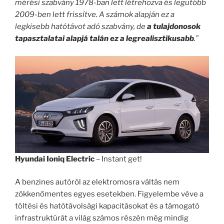
mérési szabvány 1978-ban lett létrehozva és legutóbb
2009-ben lett frissítve. A számok alapján ez a
legkisebb hatótávot adó szabvány, de
a tulajdonosok
tapasztalatai alapjá talán ez a legrealisztikusabb
.”
Hyundai Ioniq Electric
– Instant get!
A benzines autóról az elektromosra váltás nem
zökkenőmentes egyes esetekben. Figyelembe véve a
töltési és hatótávolsági kapacitásokat és a támogató
infrastruktúrát a világ számos részén még mindig