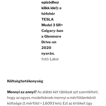
epizódhoz
klikk ide!
): a
hófehér
TESLA
Model 3 SR+
Calgary-ban
a Glenmore
Drive-on
2020
nyarán.
fotó:
Lator
.
Költséghatékonyság
Mennyi az annyi?
Az alábbi két táblázat azt szemlélteti,
hogy az egyes modelleknek mennyi a mérföldenkénti
költsége
(1 mérföld = 1,6093 km)
. Ezt az értéket úgy