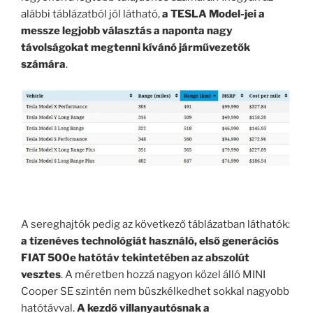
alábbi táblázatból jól látható,
a TESLA Model-jei a
messze legjobb választás a naponta nagy
távolságokat megtenni kívánó járművezetők
számára
.
.
A sereghajtók pedig az következő táblázatban láthatók:
a tizenéves technológiát használó, első generációs
FIAT 500e hatótáv tekintetében az abszolút
vesztes
. A méretben hozzá nagyon közel álló MINI
Cooper SE szintén nem büszkélkedhet sokkal nagyobb
hatótávval.
A kezdő villanyautósnak a