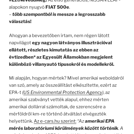
#EztNeVeddMeg!
Az első generációs, NISSAN LEAF-
alapokon nyugvó
FIAT 500e
.
–
több szempontból is
messze a legrosszabb
választás!
Ahogyan a bevezetőben írtam, nem régen látott
napvilágot
egy nagyon látványos illusztrációval
ellátott, részletes kimutatás az ebben az
évtizedben* az Egyesült Államokban megjelent
különböző villanyautó típusokról és modellekről.
Mi alapján, hogyan mértek? Mivel amerikai weboldalról
van szó, amely az összeállítást elkészítette, ezért az
EPA-t
(
US Environmental Protection Agency
)
, az
amerikai szabványt vették alapul, ehhez mérten
amerikai dollárral számoltak, de szerencsére a
mérföldről km-re történő átváltást elvégezték
helyettünk.
Az e-cars.hu szerint:
“Az
amerikai EPA
mérés laboratóriumi körülmények között történik
. A