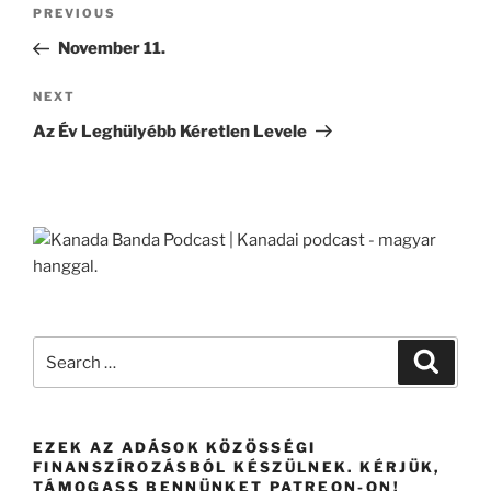
Post
Previous
PREVIOUS
navigation
Post
November 11.
Next
NEXT
Post
Az Év Leghülyébb Kéretlen Levele
Search
Search
for:
EZEK AZ ADÁSOK KÖZÖSSÉGI
FINANSZÍROZÁSBÓL KÉSZÜLNEK. KÉRJÜK,
TÁMOGASS BENNÜNKET PATREON-ON!