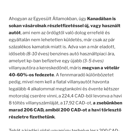
.
Ahogyan az Egyesült Államokban, úgy
Kanadában is
sokan vásárolnak részletfizetéssel új, vagy használt
autót
, ami nem az ördögtől való dolog errefelé és
egyáltalán nem lehetetlen küldetés, már csak az pár
százalékos kamatok miatt is. Adva van a már eladott,
idősebb
(8-10 éves)
benzines autó használtpiaci ára,
amelyet kp-ban befizetve egy újabb
(3-5 éves)
villanyautóra a kereskedőnél, máris
megvan a vételár
40-60%-os fedezete
. A fennmaradó különbözetet
pedig, mivel nem kell a fiatal villanyautót havonta
legalább 4 alkalommal megtankolni és évente kétszer
motorolaj cserére vinni, a 224,4 CAD-ból levonva a havi
8 töltés villanyszámláját, a 17,92 CAD-ot,
a zsebünkben
marad 206 CAD, amiből 200 CAD-ot a havi törlesztő
részletre fizethetünk
.
Tehát a kiadási oldal ugyanúgy terhelve lesz 200 CAD-