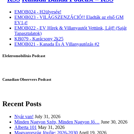
EMOB024 - H2ülyeség!
EMOB023 - VILÁGSZENZÁCIÓ!! Eladták az első GM
EV1-t!
EMOB022 - EV Hírek & Villanyautót Vettünk, Lájf! (Saját
Tapasztalatok)
KB079 - Karácsony 2k25
EMOB021 - Kanada És A Villanyautózás #2
Elektromobilitás Podcast
Canadian Observers Podcast
Recent Posts
Nyár van!
July 31, 2026
Minden Nagyon Szép, Minden Nagyon Jó…
June 30, 2026
Alberta 101
May 31, 2026
Magyarország Jövője: 2026-2030
April 19, 2026