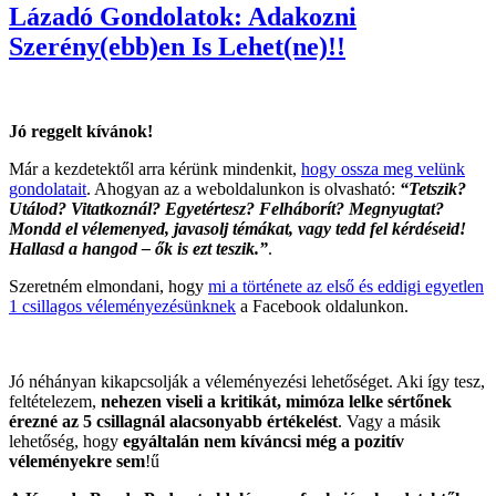
Lázadó Gondolatok: Adakozni
Szerény(ebb)en Is Lehet(ne)!!
Jó reggelt kívánok!
Már a kezdetektől arra kérünk mindenkit,
hogy ossza meg velünk
gondolatait
. Ahogyan az a weboldalunkon is olvasható:
“Tetszik?
Utálod? Vitatkoznál? Egyetértesz? Felháborít? Megnyugtat?
Mondd el vélemenyed, javasolj témákat, vagy tedd fel kérdéseid!
Hallasd a hangod – ők is ezt teszik.”
.
Szeretném elmondani, hogy
mi a története az első és eddigi egyetlen
1 csillagos véleményezésünknek
a Facebook oldalunkon.
Jó néhányan kikapcsolják a véleményezési lehetőséget. Aki így tesz,
feltételezem,
nehezen viseli a kritikát, mimóza lelke sértőnek
érezné az 5 csillagnál alacsonyabb értékelést
. Vagy a másik
lehetőség, hogy
egyáltalán nem kíváncsi még a pozitív
véleményekre sem
!ű