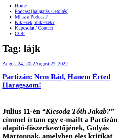
Home
Podcast [hallgatás / letöltés]
Mi az a Podcast?
Kik ezek, mik ezek?
Kapcsolat / Contact
COP
Tag:
lájk
Posted
August 24, 2022
August 25, 2022
on
Partizán: Nem Rád, Hanem Érted
Haragszom!
Július 11-én
“Kicsoda Tóth Jakab?”
címmel írtam egy e-mailt a Partizán
alapító-főszerkesztőjének, Gulyás
Mártonnak, amelyben éles kritikát