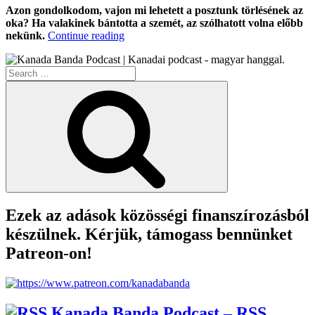
Azon gondolkodom, vajon mi lehetett a posztunk törlésének az
oka? Ha valakinek bántotta a szemét, az szólhatott volna előbb
“Lázadó
nekünk.
Continue reading
Gondolatok:
Jótékonykodás,
Search
Vagy
for:
Ingyen
Search
Reklám?”
Ezek az adások közösségi finanszírozásból
készülnek. Kérjük, támogass bennünket
Patreon-on!
Kanada Banda Podcast – RSS