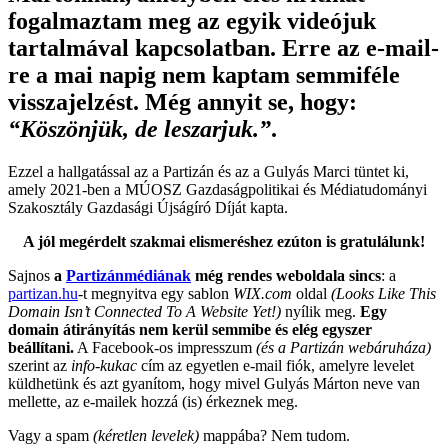
fogalmaztam meg az egyik videójuk
tartalmával kapcsolatban. Erre az e-mail-
re a mai napig nem kaptam semmiféle
visszajelzést. Még annyit se, hogy:
“Köszönjük, de leszarjuk.”
.
Ezzel a hallgatással az a Partizán és az a Gulyás Marci tüntet ki,
amely 2021-ben a MÚOSZ Gazdaságpolitikai és Médiatudományi
Szakosztály Gazdasági Újságíró Díját kapta.
A jól megérdelt szakmai elismeréshez ezúton is gratulálunk!
Sajnos
a
Partizánmédiának
még rendes weboldala sincs
: a
partizan.hu
-t megnyitva egy sablon
WIX.com
oldal
(Looks Like This
Domain Isn’t Connected To A Website Yet!)
nyílik meg.
Egy
domain átirányítás nem kerül semmibe és elég egyszer
beállítani.
A Facebook-os impresszum
(és a Partizán webáruháza)
szerint az
info-kukac
cím az egyetlen e-mail fiók, amelyre levelet
küldhetünk és azt gyanítom, hogy mivel Gulyás Márton neve van
mellette, az e-mailek hozzá (is) érkeznek meg.
Vagy a spam
(kéretlen levelek)
mappába? Nem tudom.