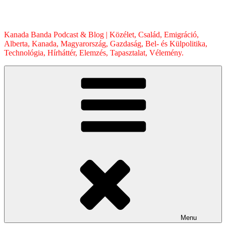
Skip
to
content
Kanada Banda Podcast & Blog | Közélet, Család, Emigráció,
Alberta, Kanada, Magyarország, Gazdaság, Bel- és Külpolitika,
Technológia, Hírháttér, Elemzés, Tapasztalat, Vélemény.
Menu