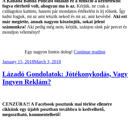
A Kanada Banda Podcast oldalán ez a funkció a kezdetektől
fogva elérhető volt, ahogyan ma is az.
Kérjük, ne csak a
csillagokra kattints, hanem pár mondatos értékelést is írj rólunk. Így
tudni fogjuk, mi az ami tetszik neked és mi az, ami kevésbé.
Aki ezt
már megtette, annak nagyon köszönjük, sokat jelent
számunkra!
Aki pedig még nem, kérjük, szánjon ránk pár percet és
mondjon véleményt!
“Lázadó
Egy nagyon fontos dolog!
Continue reading
Gondolatok:
Posted
January 15, 2018
March 3, 2018
Adakozni
on
Szerény(ebb)
Is
Lázadó Gondolatok: Jótékonykodás, Vagy
Lehet(ne)!!”
Ingyen Reklám?
CENZÚRA?! A Facebook posztunk mai törlése ellenére
cikkünk egy újabb posztban továbbra is kedvelhető,
megosztható, kommentelhető!