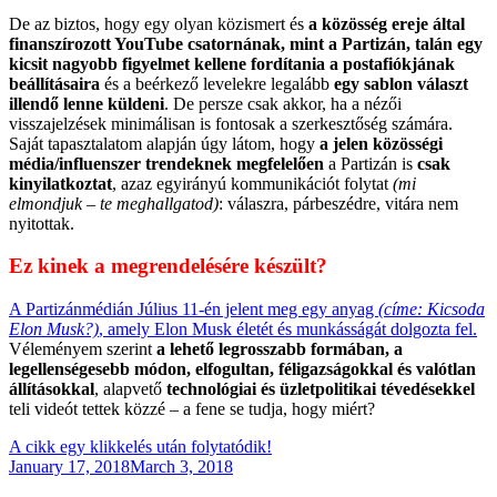
De az biztos, hogy egy olyan közismert és
a közösség ereje által
finanszírozott YouTube csatornának, mint a Partizán, talán egy
kicsit nagyobb figyelmet kellene fordítania a postafiókjának
beállításaira
és a beérkező levelekre legalább
egy sablon választ
illendő lenne küldeni
. De persze csak akkor, ha a nézői
visszajelzések minimálisan is fontosak a szerkesztőség számára.
Saját tapasztalatom alapján úgy látom, hogy
a jelen közösségi
média/influenszer trendeknek megfelelően
a Partizán is
csak
kinyilatkoztat
, azaz egyirányú kommunikációt folytat
(mi
elmondjuk – te meghallgatod)
: válaszra, párbeszédre, vitára nem
nyitottak.
Ez kinek a megrendelésére készült?
A Partizánmédián Július 11-én jelent meg egy anyag
(címe: Kicsoda
Elon Musk?)
, amely Elon Musk életét és munkásságát dolgozta fel.
Véleményem szerint
a lehető legrosszabb formában, a
legellenségesebb módon, elfogultan, féligazságokkal és valótlan
állításokkal
, alapvető
technológiai és üzletpolitikai tévedésekkel
teli videót tettek közzé – a fene se tudja, hogy miért?
A cikk egy klikkelés után folytatódik!
Posted
January 17, 2018
March 3, 2018
on