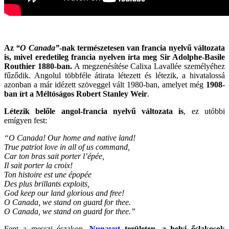
Az
“O Canada”
-nak természetesen van francia nyelvű változata
is, mivel eredetileg francia nyelven írta meg Sir Adolphe-Basile
Routhier 1880-ban.
A megzenésítése Calixa Lavallée személyéhez
fűződik. Angolul többféle átirata létezett és létezik, a hivatalossá
azonban a már idézett szöveggel vált 1980-ban, amelyet még
1908-
ban írt a Méltóságos Robert Stanley Weir
.
Létezik belőle angol-francia nyelvű változata is
, ez utóbbi
emígyen fest:
“O Canada! Our home and native land!
True patriot love in all of us command,
Car ton bras sait porter l’épée,
Il sait porter la croix!
Ton histoire est une épopée
Des plus brillants exploits,
God keep our land glorious and free!
O Canada, we stand on guard for thee.
O Canada, we stand on guard for thee.”
Fent a messzi északon,
Nunavut
területen, a helyi őslakosok