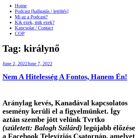
Home
Podcast [hallgatás / letöltés]
Mi az a Podcast?
Kik ezek, mik ezek?
Kapcsolat / Contact
COP
Tag:
királynő
Posted
June 2, 2022
June 7, 2022
on
Nem A Hitelesség A Fontos, Hanem Én!
Aránylag kevés, Kanadával kapcsolatos
esemény kerüli el a figyelmünket. Így
aztán szembe jött velünk Tvrtko
(született: Balogh Szilárd)
legújabb élőzése
a Facebook Televíziós Csatornán, amelyet