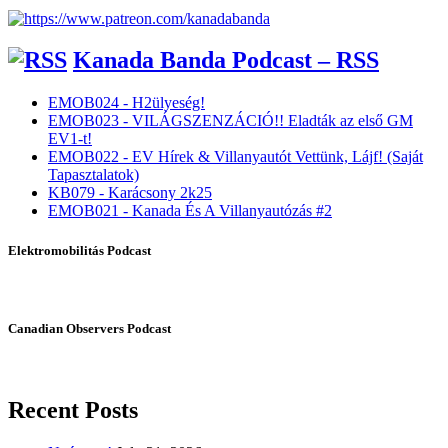
Kanada Banda Podcast – RSS
EMOB024 - H2ülyeség!
EMOB023 - VILÁGSZENZÁCIÓ!! Eladták az első GM
EV1-t!
EMOB022 - EV Hírek & Villanyautót Vettünk, Lájf! (Saját
Tapasztalatok)
KB079 - Karácsony 2k25
EMOB021 - Kanada És A Villanyautózás #2
Elektromobilitás Podcast
Canadian Observers Podcast
Recent Posts