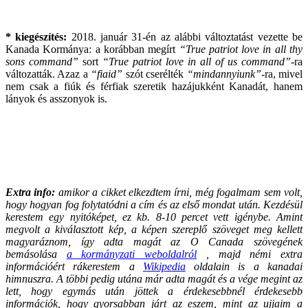
* kiegészítés:
2018. január 31-én az alábbi változtatást vezette be
Kanada Kormánya: a korábban megírt
“True patriot love in all thy
sons command”
sort
“True patriot love in all of us command”
-ra
változatták. Azaz a
“fiaid”
szót cserélték
“mindannyiunk”
-ra, mivel
nem csak a fiúk és férfiak szeretik hazájukként Kanadát, hanem
lányok és asszonyok is.
Extra info:
amikor a cikket elkezdtem írni, még fogalmam sem volt,
hogy hogyan fog folytatódni a cím és az első mondat után. Kezdésül
kerestem egy nyitóképet, ez kb. 8-10 percet vett igénybe. Amint
megvolt a kiválasztott kép, a képen szereplő szöveget meg kellett
magyaráznom, így adta magát az O Canada szövegének
bemásolása
a kormányzati weboldalról
, majd némi extra
információért rákerestem a
Wikipedia
oldalain is a kanadai
himnuszra. A többi pedig utána már adta magát és a vége megint az
lett, hogy egymás után jöttek a érdekesebbnél érdekesebb
információk, hogy gyorsabban járt az eszem, mint az ujjaim a