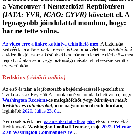
a Vancouver-i Nemzetközi Repülőtéren
(IATA: YVR, ICAO: CYVR)
követett el. A
legnagyobb jóindulattal mondom, hogy:
bár ne tette volna.
Az videó erre a linkre kattintva tekinthető meg.
A biztonság
kedvéért, ha a Facebook Televíziós Csatorna véletlenül
elkalibrálná
a videó linkjét és az a későbbiekben már nem lehetne elérhető – még
hajnal 3 órakor sem -, egy biztonsági másolat elhelyezésre került a
szerverünkön.
Redskins
(rézbőrű indián)
Az első és talán a legfontosabb a bejelentkezéssel kapcsolatban:
Tvrtko-nak az Egyesült Államokban élve tudnia kellett volna, hogy
Washington Redskins
-es melegítőfelsőt
(vagy bármilyen másik
Redskins-es ruhadarabot)
már nagyon nem illendő hordani
,
leginkább
2020. Július 23. óta
.
Nem csak azért, mert
az amerikai futballcsapatot
ekkor nevezték át
Redskins-ről
Washington Football Team
-re, majd
2022. Február
2-án Washington Commanders-re
…