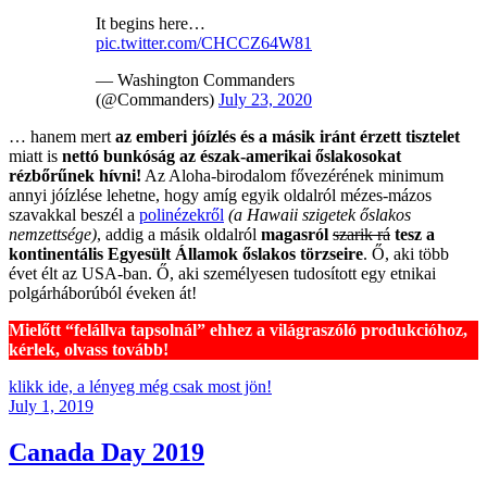
It begins here…
pic.twitter.com/CHCCZ64W81
— Washington Commanders
(@Commanders)
July 23, 2020
… hanem mert
az emberi jóízlés és a másik iránt érzett tisztelet
miatt is
nettó bunkóság az észak-amerikai őslakosokat
rézbőrűnek hívni!
Az Aloha-birodalom fővezérének minimum
annyi jóízlése lehetne, hogy amíg egyik oldalról mézes-mázos
szavakkal beszél a
polinézekről
(a Hawaii szigetek őslakos
nemzettsége)
, addig a másik oldalról
magasról
szarik rá
tesz a
kontinentális Egyesült Államok őslakos törzseire
. Ő, aki több
évet élt az USA-ban. Ő, aki személyesen tudosított egy etnikai
polgárháborúból éveken át!
Mielőtt “felállva tapsolnál” ehhez a világraszóló produkcióhoz,
kérlek, olvass tovább!
klikk ide, a lényeg még csak most jön!
Posted
July 1, 2019
on
Canada Day 2019