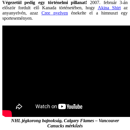
Végezetül pedig egy történelmi pillanat!
2007. február 3-án
először fordult elő Kanada történetében, hogy
Akina Shirt
az
anyanyelvén, azaz
Cree nyelven
énekelte el a himnuszt egy
sporteseményen.
NHL jégkorong bajnokság, Calgary Flames – Vancouver
Canucks mérkőzés