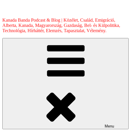
Skip
to
content
Kanada Banda Podcast & Blog | Közélet, Család, Emigráció,
Alberta, Kanada, Magyarország, Gazdaság, Bel- és Külpolitika,
Technológia, Hírháttér, Elemzés, Tapasztalat, Vélemény.
Menu