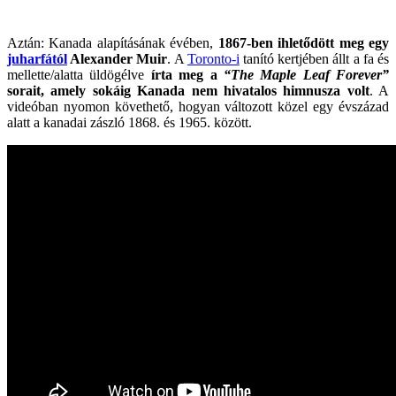
Aztán: Kanada alapításának évében,
1867-ben ihletődött meg egy
juharfától
Alexander Muir
. A
Toronto-i
tanító kertjében állt a fa és
mellette/alatta üldögélve
írta meg a
“The Maple Leaf Forever”
sorait, amely sokáig Kanada nem hivatalos himnusza volt
. A
videóban nyomon követhető, hogyan változott közel egy évszázad
alatt a kanadai zászló 1868. és 1965. között.