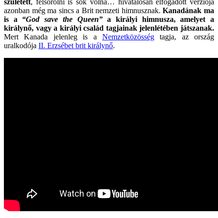
született
, felsorolni is sok volna… hivatalosan elfogadott verziója
azonban még ma sincs a Brit nemzeti himnusznak.
Kanadának ma
is a
“God save the Queen”
a királyi himnusza, amelyet a
királynő, vagy a királyi család tagjainak jelenlétében játszanak.
Mert Kanada jelenleg is a
Nemzetközösség
tagja, az ország
uralkodója
II. Erzsébet brit királynő
.