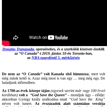
Douglas Tranquada
, operaénekes, és a szurkólók közösen éneklik
az “O Canada”-t 2019. június 10-én Toronto-ban,
az
NBA nagydöntő 5. mérkőzésén
De nem az
“O Canada”
volt Kanada első himnusza
, mert volt
még másik kettő is. Azaz még most is van egy … meg még egy. De
haladjunk időrendben.
Az 1700-as évek közepe táján
(egyesek szerint már vagy 100 évvel
korábban)
volt a
“God Save the Queen”
– mondjuk úgy – elődje:
akkoriban György király uralkodása miatt
“God Save the King”
néven volt ismert.
Az évszázadok alatt számtalan verziója