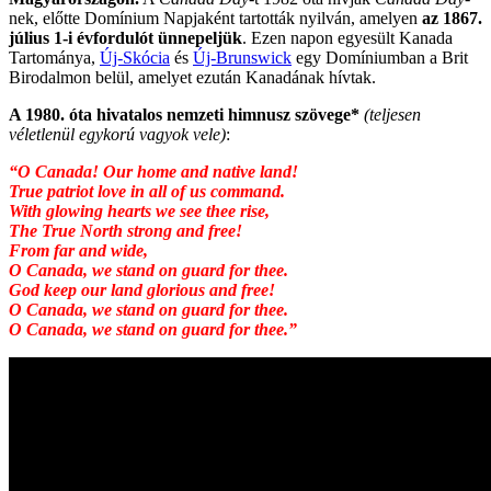
nek, előtte Domínium Napjaként tartották nyilván, amelyen
az 1867.
július 1-i évfordulót ünnepeljük
. Ezen napon egyesült Kanada
Tartománya,
Új-Skócia
és
Új-Brunswick
egy Domíniumban a Brit
Birodalmon belül, amelyet ezután Kanadának hívtak.
A 1980. óta hivatalos nemzeti himnusz szövege*
(teljesen
véletlenül egykorú vagyok vele)
:
“O Canada! Our home and native land!
True patriot love in all of us command.
With glowing hearts we see thee rise,
The True North strong and free!
From far and wide,
O Canada, we stand on guard for thee.
God keep our land glorious and free!
O Canada, we stand on guard for thee.
O Canada, we stand on guard for thee.”