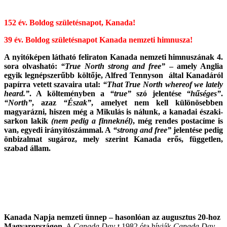
152 év. Boldog születésnapot, Kanada!
39 év. Boldog születésnapot Kanada nemzeti himnusza!
A nyitóképen látható feliraton Kanada nemzeti himnuszának 4.
sora olvasható:
“True North strong and free”
– amely Anglia
egyik legnépszerűbb költője, Alfred Tennyson által Kanadáról
papírra vetett szavaira utal:
“That True North whereof we lately
heard.”
. A költeményben a
“true”
szó jelentése
“hűséges”
.
“North”
, azaz
“Észak”
, amelyet nem kell különösebben
magyarázni, hiszen még a Mikulás is nálunk, a kanadai északi-
sarkon lakik
(nem pedig a finneknél)
, még rendes postacíme is
van, egyedi irányítószámmal. A
“strong and free”
jelentése pedig
önbizalmat sugároz, mely szerint Kanada erős, független,
szabad állam.
Kanada Napja nemzeti ünnep – hasonlóan az augusztus 20-hoz
Magyarországon.
A
Canada Day
-t 1982 óta hívják
Canada Day
-