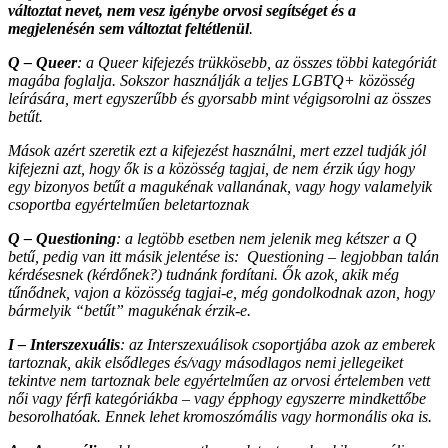
változtat nevet, nem vesz igénybe orvosi segítséget és a
megjelenésén sem változtat feltétlenül
.
Q – Queer
: a Queer kifejezés trükkösebb, az összes többi kategóriát
magába foglalja. Sokszor használják a teljes LGBTQ+ közösség
leírására, mert egyszerűbb és gyorsabb mint végigsorolni az összes
betűt.
Mások azért szeretik ezt a kifejezést használni, mert ezzel tudják jól
kifejezni azt, hogy ők is a közösség tagjai, de nem érzik úgy hogy
egy bizonyos betűt a magukénak vallanának, vagy hogy valamelyik
csoportba egyértelműen beletartoznak
Q – Questioning
: a legtöbb esetben nem jelenik meg kétszer a Q
betű, pedig van itt másik jelentése is: Questioning – legjobban talán
kérdésesnek (kérdőnek?) tudnánk fordítani. Ők azok, akik még
tűnődnek, vajon a közösség tagjai-e, még gondolkodnak azon, hogy
bármelyik “betűt” magukénak érzik-e.
I – Interszexuális
: az Interszexuálisok csoportjába azok az emberek
tartoznak, akik elsődleges és/vagy másodlagos nemi jellegeiket
tekintve nem tartoznak bele egyértelműen az orvosi értelemben vett
női vagy férfi kategóriákba – vagy épphogy egyszerre mindkettőbe
besorolhatóak. Ennek lehet kromoszómális vagy hormonális oka is.