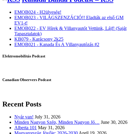
EMOB024 - H2ülyeség!
EMOB023 - VILÁGSZENZÁCIÓ!! Eladták az első GM
EV1-t!
EMOB022 - EV Hírek & Villanyautót Vettünk, Lájf! (Saját
Tapasztalatok)
KB079 - Karácsony 2k25
EMOB021 - Kanada És A Villanyautózás #2
Elektromobilitás Podcast
Canadian Observers Podcast
Recent Posts
Nyár van!
July 31, 2026
Minden Nagyon Szép, Minden Nagyon Jó…
June 30, 2026
Alberta 101
May 31, 2026
Magyarország Jövője: 2026-2030
April 19, 2026