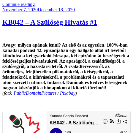
“Más,
Continue reading
Posted
Mint
November 7, 2020
December 18, 2020
on
Más
Minden
KB042 – A Szülőség Hivatás #1
Más”
Avagy: milyen apának lenni? Az első és az egyetlen, 100%-ban
kanadai podcast 42. epizódjában egy hallgató által írt levélből
kiindulva a két gyarkoló édesapa, két epizódon át beszélgetett a
felelősségteljes hivatásukról. Az apaságról, a családfőségről, a
szülőségről, a házastársi létről. A családtervezésről, az
örömteljes, felejthetetlen pillanatokról, a kétségeikről, a
feladatokról, a kihívásokról, a problémákról és a tapasztalati
úton szerzett rutinról, tudásról. Daninak és kedves feleségének
nagyon köszönjük a hónapokon át kitartó türelmét!
(fotó:
PublicDomainPictures
/
Pixabay
)
.