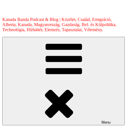
Skip
to
content
Kanada Banda Podcast & Blog | Közélet, Család, Emigráció,
Alberta, Kanada, Magyarország, Gazdaság, Bel- és Külpolitika,
Technológia, Hírháttér, Elemzés, Tapasztalat, Vélemény.
Menu