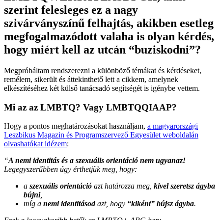
szerint felesleges ez a nagy
szivárványszínű felhajtás, akikben esetleg
megfogalmazódott valaha is olyan kérdés,
hogy miért kell az utcán “buziskodni”?
Megpróbáltam rendszerezni a különböző témákat és kérdéseket,
remélem, sikerült és áttekinthető lett a cikkem, amelynek
elkészítéséhez két külső tanácsadó segítségét is igénybe vettem.
Mi az az LMBTQ? Vagy LMBTQQIAAP?
Hogy a pontos meghatározásokat használjam,
a magyarországi
Leszbikus Magazin és Programszervező Egyesület weboldalán
olvashatókat idézem
:
“
A nemi identitás és a szexuális orientáció nem ugyanaz!
Legegyszerűbben úgy érthetjük meg, hogy:
a
szexuális orientáció
azt határozza meg,
kivel szeretsz ágyba
bújni
,
míg a
nemi identitásod
azt, hogy
“kiként” bújsz ágyba
.