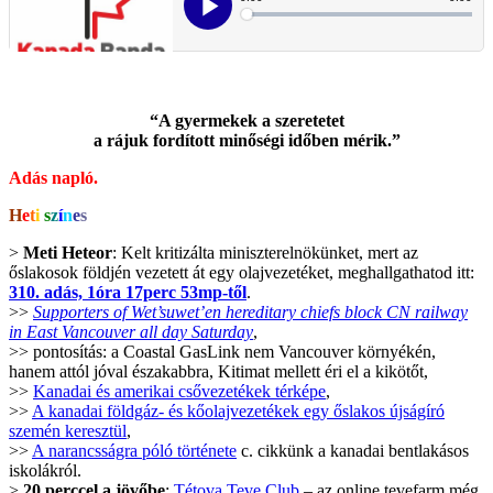
.
“A gyermekek a szeretetet
a rájuk fordított minőségi időben mérik.”
Adás napló.
H
e
t
i
s
z
í
n
e
s
>
Meti Heteor
: Kelt kritizálta miniszterelnökünket, mert az
őslakosok földjén vezetett át egy olajvezetéket, meghallgathatod itt:
310. adás, 1óra 17perc 53mp-től
.
>>
Supporters of Wet’suwet’en hereditary chiefs block CN railway
in East Vancouver all day Saturday
,
>> pontosítás: a Coastal GasLink nem Vancouver környékén,
hanem attól jóval északabbra, Kitimat mellett éri el a kikötőt,
>>
Kanadai és amerikai csővezetékek térképe
,
>>
A kanadai földgáz- és kőolajvezetékek egy őslakos újságíró
szemén keresztül
,
>>
A narancsságra póló története
c. cikkünk a kanadai bentlakásos
iskolákról.
>
20 perccel a jövőbe
:
Tétova Teve Club
– az online tevefarm még