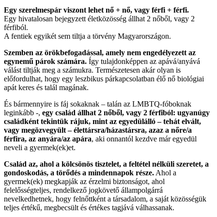
Egy szerelmespár viszont lehet nő + nő, vagy férfi + férfi.
Egy hivatalosan bejegyzett életközösség állhat 2 nőből, vagy 2
férfiból.
A fentiek egyikét sem tiltja a törvény Magyarországon.
Szemben az örökbefogadással, amely nem engedélyezett az
egynemű párok számára.
Így tulajdonképpen az apává/anyává
válást tiltják meg a számukra. Természetesen akár olyan is
előfordulhat, hogy egy leszbikus párkapcsolatban élő nő biológiai
apát keres és talál magának.
És bármennyire is fáj sokaknak – talán az LMBTQ-fóboknak
leginkább -,
egy család állhat 2 nőből, vagy 2 férfiból: ugyanúgy
családként tekintük rájuk, mint az egyedülálló – tehát elvált,
vagy megözvegyült – élettársra/házastársra, azaz a nőre/a
férfira, az anyára/az apára
, aki onnantól kezdve már egyedül
neveli a gyermek(ek)et.
Család az, ahol a kölcsönös tisztelet, a feltétel nélküli szeretet, a
gondoskodás, a törődés a mindennapok része.
Ahol a
gyermek(ek) megkapják az érzelmi biztonságot, ahol
felelősségteljes, rendelkező jogkövető állampolgárrá
nevelkedhetnek, hogy felnőttként a társadalom, a saját közösségük
teljes értékű, megbecsült és értékes tagjává válhassanak.