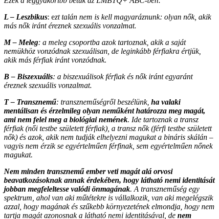
Ezek a leggyakoribb betűk az LMBTQ+ ABC-ben:
L – Leszbikus
: e
zt talán nem is kell magyaráznunk: olyan nők, akik
más nők iránt éreznek szexuális vonzalmat.
M – Meleg
: a meleg csoportba azok tartoznak, akik a saját
nemükhöz vonzódnak szexuálisan, de leginkább férfiakra értjük,
akik más férfiak iránt vonzódnak.
B – Biszexuális
: a biszexuálisok férfiak és nők iránt egyaránt
éreznek szexuális vonzalmat.
T – Transznemű
: transzneműségről beszélünk,
ha valaki
mentálisan és érzelmileg olyan neműként határozza meg magát,
ami nem felel meg a biológiai nemének
. Ide tartoznak a transz
férfiak (női testbe született férfiak), a transz nők (férfi testbe született
nők) és azok, akik nem tudják elhelyezni magukat a bináris skálán –
vagyis nem érzik se egyértelműen férfinak, sem egyértelműen nőnek
magukat.
Nem minden transznemű ember veti magát alá orvosi
beavatkozásoknak annak érdekében, hogy látható nemi identitását
jobban megfeleltesse valódi önmagának
. A transzneműség egy
spektrum, ahol van aki műtétekre is vállalkozik, van aki megelégszik
azzal, hogy magának és szűkebb környezetének elmondja, hogy nem
tartja magát azonosnak a látható nemi identitásával, de
nem