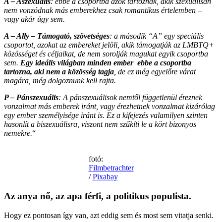
A – Aszexuális
: ebbe a csoportba azok tartoznak, akik szexuálisan
nem vonzódnak más emberekhez csak romantikus értelemben –
vagy akár úgy sem.
A – Ally – Támogató, szövetséges
: a második “A” egy speciális
csoportot, azokat az embereket jelöli, akik támogatják az LMBTQ+
közösséget és céljaikat, de nem sorolják magukat egyik csoportba
sem.
Egy ideális világban minden ember ebbe a csoportba
tartozna, aki nem a közösség tagja
, de ez még egyelőre várat
magára, még dolgoznunk kell rajta.
P – Pánszexuális
: A pánszexuálisok nemtől függetlenül éreznek
vonzalmat más emberek iránt, vagy érezhetnek vonzalmat kizárólag
egy ember személyisége iránt is. Ez a kifejezés valamilyen szinten
hasonlít a biszexuálisra, viszont nem szűkíti le a kört bizonyos
nemekre.
“
fotó:
Filmbetrachter
/
Pixabay
Az anya nő, az apa férfi, a politikus populista.
Hogy ez pontosan így van, azt eddig sem és most sem vitatja senki.