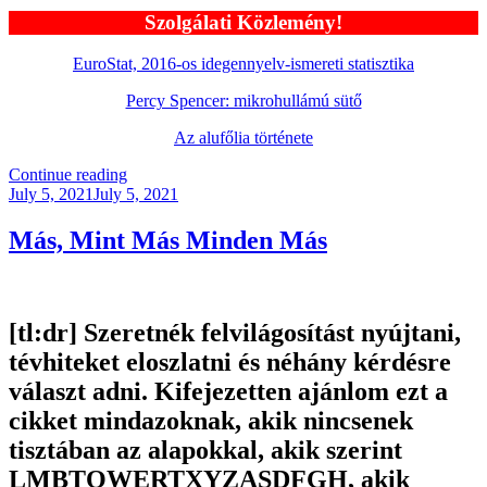
Szolgálati Közlemény!
EuroStat, 2016-os idegennyelv-ismereti statisztika
Percy Spencer: mikrohullámú sütő
Az alufőlia története
“KB054
Continue reading
Posted
–
July 5, 2021
July 5, 2021
on
4-
in-
Más, Mint Más Minden Más
1
Family”
[tl:dr]
Szeretnék felvilágosítást nyújtani,
tévhiteket eloszlatni és néhány kérdésre
választ adni. Kifejezetten ajánlom ezt a
cikket mindazoknak, akik nincsenek
tisztában az alapokkal, akik szerint
LMBTQWERTXYZASDFGH, akik