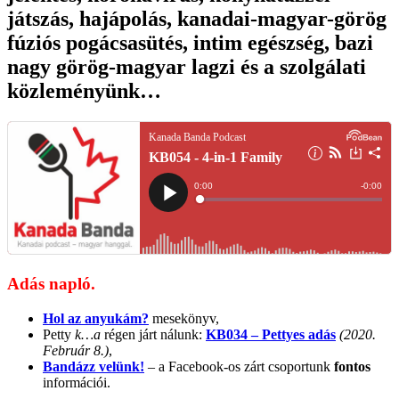
játszás, hajápolás, kanadai-magyar-görög
fúziós pogácsasütés, intim egészség, bazi
nagy görög-magyar lagzi és a szolgálati
közleményünk…
Adás napló.
Hol az anyukám?
mesekönyv,
Petty
k…a
régen járt nálunk:
KB034 – Pettyes adás
(2020.
Február 8.)
,
Bandázz velünk!
– a Facebook-os zárt csoportunk
fontos
információi.