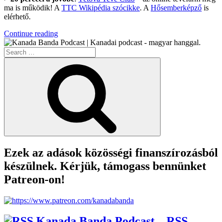
ma is működik! A
TTC Wikipédia szócikke
. A
Hősemberképző
is
elérhető.
“KB042
Continue reading
–
Search
A
for:
Szülőség
Search
Hivatás
#1”
Ezek az adások közösségi finanszírozásból
készülnek. Kérjük, támogass bennünket
Patreon-on!
Kanada Banda Podcast – RSS