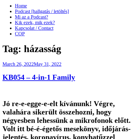
Home
Podcast [hallgatás / letöltés]
Mi az a Podcast?
Kik ezek, mik ezek?
Kapcsolat / Contact
COP
Tag:
házasság
Posted
March 26, 2022
May 31, 2022
on
KB054 – 4-in-1 Family
Jó re-e-egge-e-elt kívánunk! Végre,
valahára sikerült összehozni, hogy
négyesben lehessünk a mikrofonok előtt.
Volt itt bé-é-égetős mesekönyv, időjárás-
jelentés, koronavírus, konyhatűzzel